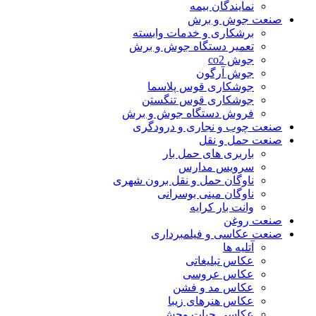
نمایندگان بیمه
صنعت جوش و برش
برشکاری و خدمات وابسته
تعمیر دستگاه جوش و برش
جوش co2
جوش آرگون
جوشکاری قوس پلاسما
جوشکاری قوس تنگستن
فروش دستگاه جوش و برش
صنعت چوب و نجاری و درودگری
صنعت حمل و نقل
باربری های حمل بار
سرویس مدارس
ناوگان حمل و نقل برون شهری
ناوگان مینی بوسرانی
وانت بار کرایه
صنعت روغن
صنعت عکاسی و فیلمبرداری
آتلیه ها
عکاس تبلیغاتی
عکاس عروسی
عکاس مد و فشن
عکاس هنرهای زیبا
عکاسی حیات وحش