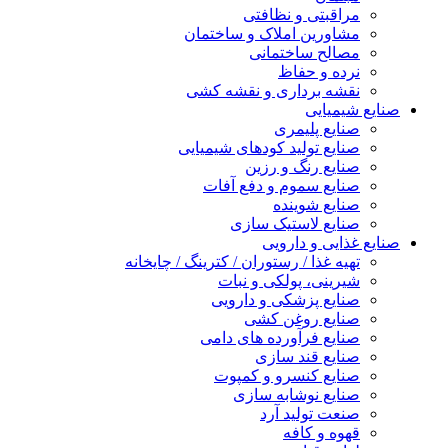
مراقبتی و نظافتی
مشاورین املاک و ساختمان
مصالح ساختمانی
نرده و حفاظ
نقشه برداری و نقشه کشی
صنایع شیمیایی
صنایع پلیمری
صنایع تولید کودهای شیمیایی
صنایع رنگ و رزین
صنایع سموم و دفع آفات
صنایع شوینده
صنایع لاستیک سازی
صنایع غذایی و دارویی
تهیه غذا / رستوران / کترینگ / چایخانه
شیرینی، پولکی و نبات
صنایع پزشکی و دارویی
صنایع روغن کشی
صنایع فرآورده های دامی
صنایع قند سازی
صنایع کنسرو و کمپوت
صنایع نوشابه سازی
صنعت تولید آرد
قهوه و کافه