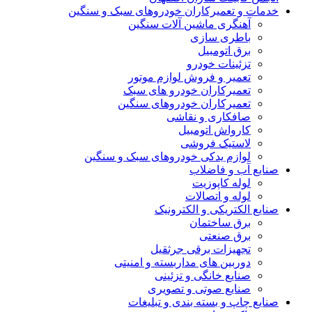
خدمات و تعمیرکاران خودروهای سبک و سنگین
آهنگری ماشین آلات سنگین
باطری سازی
برق اتومبیل
تزئینات خودرو
تعمیر و فروش لوازم موتور
تعمیرکاران خودرو های سبک
تعمیرکاران خودروهای سنگین
صافکاری و نقاشی
کارواش اتومبیل
لاستیک فروشی
لوازم یدکی خودروهای سبک و سنگین
صنایع آب و فاضلاب
لوله کاپوزیت
لوله و اتصالات
صنایع الکتریکی و الکترونیک
برق ساختمان
برق صنعتی
تجهیزات برقی جرثقیل
دوربین های مداربسته و امنیتی
صنایع خانگی و تزئینی
صنایع صوتی و تصویری
صنایع چاپ و بسته بندی و تبلیغات