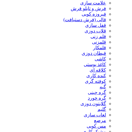
علامت سازی
فرش و تابلو فرش
فیروزه کوبی
قالی (فرش دستبافت)
قفل سازی
قلاب دوزی
قلم زنی
قلمزنی
قلمکار
قیطان دوزی
کاشی
کاغذ پوستی
کلاقه ای
کنده کاری
کوفته گری
گبه
گره چینی
گره خورد
گلابتون دوزی
گلیم
لعاب سازی
مرصع
مس کوبی
مشبک کاری