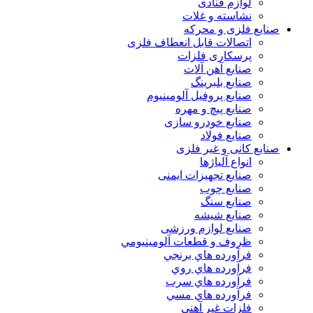
لوازم قنادی
نشاسته و غلات
صنایع فلزی و محرکه
اتصالات قابل انعطاف فلزی
پرسکاری فلزات
صنایع آهن آلات
صنایع بلبرینگ
صنایع پروفیل آلومینیوم
صنایع پیچ و مهره
صنایع خودرو سازی
صنایع فولاد
صنایع کانی و غیر فلزی
انواع آلياژها
صنایع تجهیزات ایمنی
صنایع چوب
صنایع سنگ
صنایع شیشه
صنایع لوازم ورزشی
ظروف و قطعات آلومينيومي
فرآورده هاي برنجي
فرآورده هاي روي
فرآورده هاي سرب
فرآورده هاي مسي
فلزات غير آهني