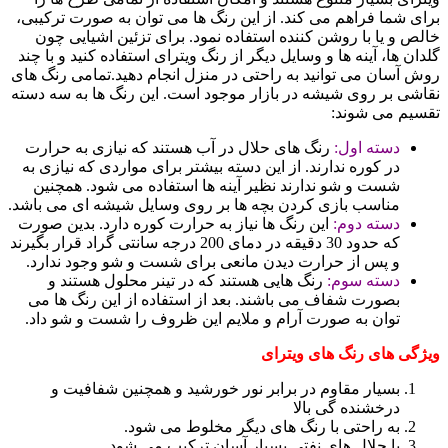
برای شما فراهم می کند. از این رنگ ها می توان به صورت ترکیبی،
خالص و یا با روشن کننده استفاده نمود. برای تزئین اشیایی چون
گلدان ها، آینه ها و وسایل دیگر از رنگ ویترای استفاده کنید و با چند
روش آسان می توانید به راحتی در منزل انجام دهید.تمامی رنگ های
نقاشی بر روی شیشه در بازار موجود است. این رنگ ها به سه دسته
تقسیم می شوند:
دسته اول:
رنگ های حلال در آب هستند که نیازی به حرارت
در کوره ندارند. از این دسته بیشتر برای مواردی که نیازی به
شست و شو ندارند نظیر آینه ها استفاده می شود. همچنین
مناسب بازی کردن بچه ها بر روی وسایل شیشه ای می باشد.
دسته دوم:
این رنگ ها نیاز به حرارت کوره دارد. بدین صورت
که حدود 30 دقیقه در دمای 200 درجه سانتی گراد قرار بگیرند
و پس از حرارت دیدن مانعی برای شست و شو وجود ندارد.
دسته سوم:
رنگ هایی هستند که در تینر محلول هستند و
بصورت شفاف می باشند. بعد از استفاده از این رنگ ها می
توان به صورت آرام و ملایم این ظروف را شست و شو داد.
ویژگی های رنگ های ویترای
بسیار مقاوم در برابر نور خورشید و همچنین شفافیت و
درخشنده گی بالا
به راحتی با رنگ های دیگر مخلوط می شود.
با حلال های نفتی بسیار آسان ترکیب می شود.