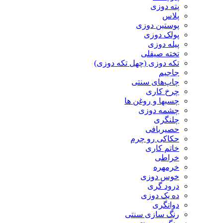
پته دوزی
پلاس
پوستین دوزی
پولک دوزی
پیله دوزی
تخته صیقلی
تکه دوزی (چهل تکه دوزی)
جاجیم
چاپ‌های سنتی
چرخ کاری
چسبها و روغن ها
چشمه دوزی
چلنگری
حصیربافی
حکاکی رو چرم
خاتم کاری
خراطی
خرمهره
خوس دوزی
درود گری
ده یک دوزی
دواتگری
رنگ سازی سنتی