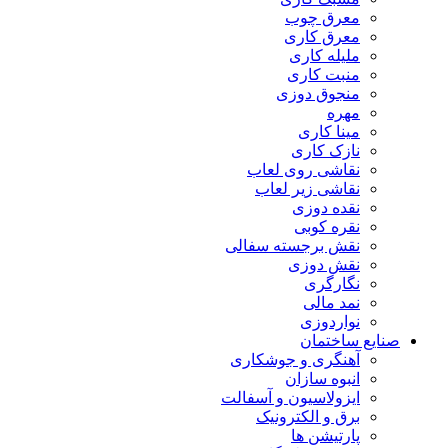
معرق چوب
معرق کاری
مليله کاری
منبت کاری
منجوق دوزی
مهره
مینا کاری
نازک کاری
نقاشی روی لعاب
نقاشی زیر لعاب
نقده دوزی
نقره کوبی
نقش برجسته سفالی
نقش دوزی
نگارگری
نمد مالی
نواردوزی
صنایع ساختمان
آهنگری و جوشکاری
انبوه سازان
ایزولاسیون و آسفالت
برق و الکترونیک
پارتیشن ها