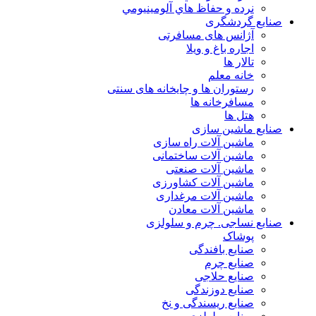
نرده و حفاظ هاي آلومينيومي
صنایع گردشگری
آژانس های مسافرتی
اجاره باغ و ویلا
تالار ها
خانه معلم
رستوران ها و چایخانه های سنتی
مسافرخانه ها
هتل ها
صنایع ماشین سازی
ماشین آلات راه سازی
ماشین آلات ساختمانی
ماشین آلات صنعتی
ماشین آلات کشاورزی
ماشین آلات مرغداری
ماشین آلات معادن
صنایع نساجی. چرم و سلولزی
پوشاک
صنایع بافندگی
صنایع چرم
صنایع حلاجی
صنایع دوزندگی
صنایع ریسندگی و نخ