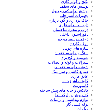
پکیج و کولر گازی
پوشش های سقف
پوشش های کف و دیوار
تجهیزات آشپزخانه
خاک برداری و گود برداری
داربست های فلزی
درب و پنجره ساختمان
دکوراسیون داخلی
دوخت و نصب پرده
روف گاردن
سازه های چوبی
سنگ ونمای ساختمان
شومینه و گچ بری
شیرآلات و لوله و اتصالات
شیشه های ساختمانی
صنایع کاشی و سرامیک
عایق کاری
کابینت آشپزخانه
کامپوزیت
کانکس و خانه های پیش ساخته
کف پوش و پارکت ها
لوازم بهداشتی و تزئینات
لوله کشی گاز
مبلمان