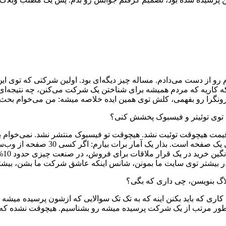
م رو از دست می‌دادم. مساله چیز دیگه‌ای بود. اولین شرکتی که توی ا
کاریه که مردم همیشه برای شناختن یک شرکت می‌کنن، چه نتیجه‌ای
درونگرا رو بفهمی، کلش توی همین ایده خلاصه میشه: من می‌خوام بحث
 توی توئیتر و فیسبوک پخشش کنی؟
د قیمت هیچوقت توئیت نشد. هیچوقت تو فیسبوک منتشر نشد. نمی‌خوام 
که مردم فکر می‌کنن. تنها معیاری که و
فرو
ر بیشتر توی سایت ما بمونن، شانس اینکه عاشق شرکت ما بشن، بیشتر
لاگ بنویسن، چی داری که بگی؟
. کاری که باید بکنن اینه که به تک تک سوالایی که ازشون پرسیده می