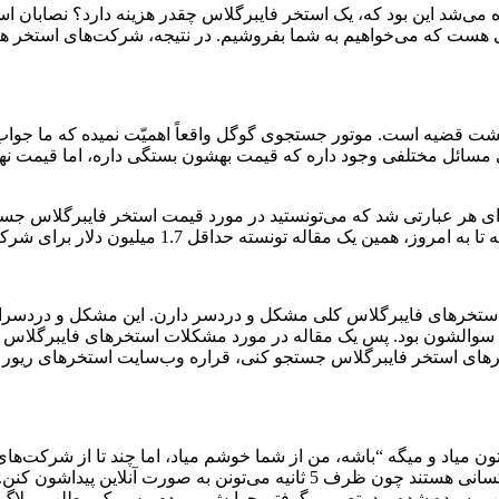
می‌شد این بود که، یک استخر فایبرگلاس چقدر هزینه دارد؟ نصابان 
 هست که می‌خواهیم به شما بفروشیم. در نتیجه، شرکت‌های استخر هی
وی پشت قضیه است. موتور جستجوی گوگل واقعاً اهمیّت نمیده که ما جو
یک برای هر عبارتی شد که می‌تونستید در مورد قیمت استخر فایبرگلاس جست
ته حداقل 1.7 میلیون دلار برای شرکت استخر ما سود داشته باشه.
ستخرهای فایبرگلاس کلی مشکل و دردسر دارن. این مشکل و دردسرا چ
ت سوالشون بود. پس یک مقاله در مورد مشکلات استخرهای فایبرگلاس نوش
های استخر فایبرگلاس جستجو کنی، قراره وب‌سایت استخرهای ریور رو
 میاد و میگه “باشه، من از شما خوشم میاد، اما چند تا از شرکت‌های 
مواقع، این فقط یک تسته، چون خود مردم می‌دونن که رقبای ما چه کسانی هستند چو
از من پرسیده شده بود، تصمیم گرفتم جوابش رو بدم. پس یک مطلب وبلاگ