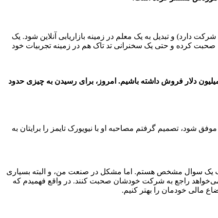
مارکورس کار خودش در زمینه ساخت استخر را رها کند (البته، او هنوز 33 درصد سهام در این شرکت دارد) و تبدیل به یک معلم در زمینه بازاریابی آنلاین شود. یک
ینه صحبت کرده و حتی یک سخنرانی تد تاک هم در زمینه تجربیات خود
از شروع بازاریابی محتوا، در سال 2007 که اقتصاد همچنان خروشان بود، ما 250 هزار دلار در یک سال خرج تبلیغات کردیم و توانستیم 4 میلیون دلار فروش داشته باشیم. امروز، برای رسیدن به چیزی حدود
موفق شود، تصمیم گرفتم مصاحبه او با نیویورک تایمز را برایتان به
جواب یک سوال مشخص هستم. اما مشکل در صنعت من، و البته بسیاری
ط می‌خواهد راجع به شرکت خودشان صحبت کنند. در واقع فهمیدم که
اع مالی خودمان را بهتر کنیم.