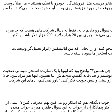
استخر درست مثل فروشندگان خودرو یا تشک هستند – ما اصلاً دوست
چوقت در مورد هزینه‌ها روی وب‌سایت خود صحبت نمی‌کنند. اما من
اب سوال رو دادیم یا نه. فقط به دنبال شرکت‌هایی هست که حاضرن
در مورد این سوال صحبت کنن. پس من در مقاله خودم گفتم که خیلی مسائل مختلفی وجود داره که قیمت بهشون بستگی داره، اما قیمت نهایی می‌تونه چیزی بین 20 هزار دلار تا 200 هزار دلار باشه و اکثر
جو کنید. و از آنجایی که من آنالیتیکس (ابزار تحلیل‌گر وب‌سایت
ی هستن؟” واضح بود که اونها با یک سازنده استخر سیمانی صحبت
تیم و صادقانه گفتیم: بدی‌هاش اینا هستن. اینها هم مزایاشن. حالا
 ببینی و پیش خودت فکر کنی “باور نمی‌کنم، آدمای این شرکت
خوب دیگه‌ای هم که اینکار رو می‌کنن بهم معرفی کنین؟” نیمی از
ن ظرف 5 ثانیه می‌تونن به صورت آنلاین پیداشون کنن. اکثر پیمانکاران از جواب به این سوال طفره میرن. جواب میدن
 در مورد بهترین سازندگان استخر در شهر ریچموند نوشتم که یکی از