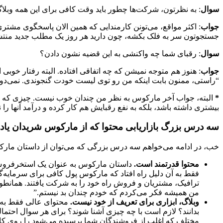
سوال
: به نظرتون، شرکت‌‌ها چطور باید وقت کافی برای این همه وبلاگ
جواب
جستجوتون سر به فلک بکشه، چون دارید هر روز یک مطلب جدید منتشر
سوال
: رقبای شما چه واکنشی به این قضیه نشون دادن؟
جواب
: هنوز هم متوجه نمیشن که چه اتفاقی افتاده. البته رفتار خوبی
“راستی، ممنون بابت اینکه من رو توی لیست خودت گنجوندی. نمی‌دونم
*
البته، جواب آخر مارکوس به نظر من چندان خوب نیست. چیزی که او مت
بیشتری داشته باشد، بلکه به نفع رقبایش هم کار کرده و درآمد آنها ر
سه درس بزرگ بازاریابی محتوا که از مارکوس شریدان یاد 
خب، در ادامه می‌خواهم سه درس بزرگی که می‌توان از داستان مارکو
محتوا قدرتمند است.
داستان مارکوس به عنوان یک استخرفروش ک
ترافیک، مشتریان و فروش راه خود را به شرکت یافتند. همانط
من همیشه فکر می‌کردم که خودم چندان بد نیستم.”
وبلاگ، ابزاری برای تعریف از خود نیست.
محتوای عالی فقط به آ
مختلف که اغلب از فروشندگان شما پرسیده می‌شود را روی کاغ