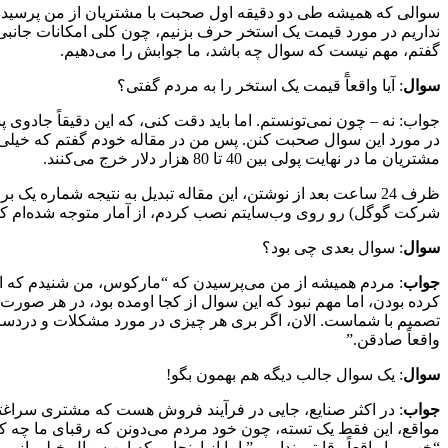
سوالی که همیشه طی دو دقیقه اول صحبت با مشتریان از من پرسیده 
نداریم در مورد قیمت یک استخر حرف بزنیم، چون کلی امکانات جانبی
گفتم، مهم نیست که سوال چه باشد، ما جوابش را می‌دهیم.
سوال
: آیا واقعآً قیمت یک استخر را به مردم گفتی؟
جواب: نه – چون نمی‌تونستم. اما باید دقت کنی، که این دقیقاً جاد
مشتریان ما در نهایت پولی بین 40 تا 80 هزار دلار خرج می‌کنند.
ظرف 24 ساعت بعد از نوشتن، این مقاله تبدیل به نتیجه شماره 
شرکت گوگل) رو روی وب‌سایتم نصب کردم، از آمار متوجه شده‌ام که تا به امروز، همین یک مقاله تونس
سوال
: سوال بعدی چی بود؟
جواب
: مردم همیشه از من می‌پرسیدن که “مارکوس، من شنیدم که ا
کرده بودن، اما مهم نبود که این سوال از کجا اومده بود، در هر صور
تصمیم با شماست. الان، اگر بری هر چیزی در مورد مشکلات و دردسر
واقعاً صادقن.”
سوال
: یک سوال جالب دیگه هم بهمون بگو!
جواب
: در اکثر صنایع، جایی در فرآیند فروش هست که مشتری سراغتون
“خب، ما واقعاً رقابتی نداریم.” اما از اونجایی که این سوال خیلی 