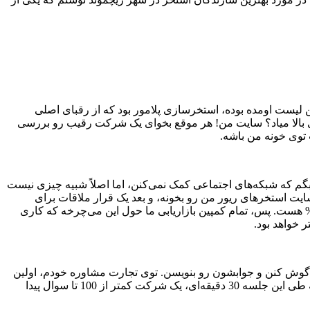
ین لیست اومده بوده، استخرسازی پلامور بود که از رقبای اصلی
 بالا میاد؟ سایت من! هر موقع بخوای یک شرکت رقیب رو بررسی
 توی خونه من باشه.
بگم که شبکه‌های اجتماعی کمک نمی‌کنن، اما اصلاً شبیه چیزی نیست
اقعاً مهمه، تعداد کل بازدیدهای یک صفحه است. بذار یک آمار برات بیارم: اگر کسی 30 صفحه از وب‌سایت استخرهای ریور من رو بخونه، و بعد یک قرار ملاقات برای
ش بزاریم، توی 80% مواقع این خرید کامل میشه. در حالی که میانگین خرید در یک قرار ملاقات برای فروش، در صنعت چیزی حدود 10% هست. پس، تمام کمپین بازاریابی ما حول این می‌چرخه که کاری
 خواهد بود.
شه گوش کنن و جوابشون رو بنویسن. توی تجارت مشاوره خودم، اولین
کاری که می‌کنیم، اجرای یک طوفان ذهنیه تا بتونیم سوال‌هایی که به طور مرتب از یک شرکت پرسیده میشه رو بشناسیم. هیچوقت نشده که طی این جلسه 30 دقیقه‌ای، یک شرکت کمتر از 100 تا سوال پیدا