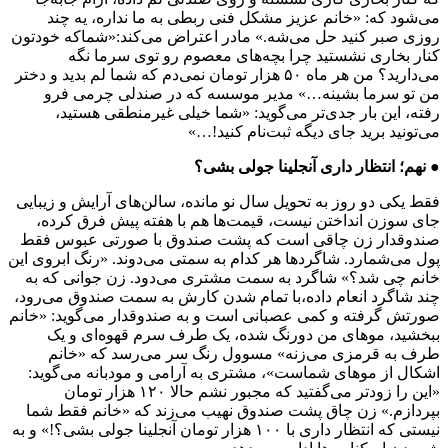
می‌شود که: «خانم عزیز مشکل فنی ربطی به ما نداره، یه چند
روزی صبر کنید حل می‌شه.» مادر اعتراض می‌کند:«شماکه خودتون
کنار بخاری نشستید چرا بچه‌های معصوم رو توی سرما نگه
می‌دارید؟ من هر ماه ۵۰ هزار تومان نمی‌دم که شما لم بدید و دختر
من تو سرما بشینه…» مدیر موسسه که در صندلی چرمی فرو
رفته، این بار جدی‌تر می‌گوید: «شما خیلی غیرمنطقی هستید،
می‌تونید برید جای دیگه ثبت‌نام کنید!…»
● نهم؛ انتظار داری آنجلینا جولی بشی؟
فقط یکی دو روز به تحویل سال نو مانده، سالن‌های آرایش و زیبایی
جای سوزن انداختن نیست، قیمت‌ها هم با هفته پیش فرق کرده،
صندوقدار زن چاقی است که پشت صندوق با صورتی عبوس فقط
پول می‌شمارد. شاگردها هر کدام به سمتی می‌دوند. «رنگ ابروی این
خانم چی شد؟» شاگرد به سمت مشتری می‌دود. زن جوانی که به
چند شاگرد انعام داده،‌با تمام شدن کارش به سمت صندوق می‌رود،‌
صورتش گرفته و کمی عصبانی است و به صندوقدار می‌گوید: «خانم
ببخشید، موهای من دورنگ شده، یک طرف سرم قهوه‌ای و یک
طرف به قرمزی می‌زنه» مسوول رنگ سر می‌رسد که «خانم
اشکال از موهای شماست»، مشتری به آرامی و مودبانه می‌گوید:
«این را زودتر می‌گفتید که مجبور نشم حالا ۱۲۰ هزار تومان
بپردازم.» زن چاق پشت صندوق نهیب می‌زند که «خانم فقط شما
نیستی که انتظار داری با ۱۰۰ هزار تومان آنجلینا جولی بشی؟!» و به