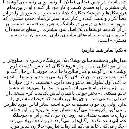
شده است. در چنین فضایی فعالان با برنامه و بی‌برنامه می‌کوشند تا
پای مشتری را به فضای کسب و کار خود باز کنند و او در بین تمام
فروشگاه‌ها و عرضه‌کنندگان کالاها، خدمات و … حضورش را در این
فضا تکرار و تثبیت کند. در کنار تمام استراتژی‌های جذب مشتری که
امروز به واحدهای درسی در دانشگاه‌ها هم راه یافته صاحب‌نظران
در آن کتاب‌ها نوشته‌اند، یک اصل نمود بیشتری در سطح جامعه دارد
که زیربنای تمام برنامه‌های مشتری‌مداری است و آن «احترام به
مشتری» است.
● یکم؛ سایز شما نداریم!
بعدازظهر پنجشنبه سالن پوشاک یک فروشگاه زنجیره‌ای، شلوغ‌تر از
سالن موادغذایی نیست پس فروشندگانی که لباس یکدست کرم
پوشیده‌اند در گوشه و کنار سالن یا چای می‌خورند یا در حال گپ و
گفت هستند. زن جوان لابه لای رگال‌ها می‌چرخد و لباس‌ها را اندازه
می‌کند،‌ اول شلوار بعد مانتو و بعد دامن. «ببخشید…» زن جوان با
این واژه منتظر پاسخ می‌ماند، کسی جوابش را نمی‌دهد. «ببخشید
خانم ممکنه…» دختر جوانی با همان لباس یکدست کرم بسختی از
صندلی بلند می‌شود. از چهره‌اش پیداست که حوصله مشتری را
ندارد، ولی زن جوان مصمم به خرید است. سایز لباس مورد نظرش
را می‌گوید. فروشنده می‌گوید: «سایز شما نداریم» و با این جمله
دوباره به سمت صندلی می‌رود. زن جوان که از این بی‌حوصلگی
عصبانی شده، تک‌تک رگال‌ها را می‌گردد. فروشنده فریاد می‌زند:
«چکار می‌کنی خانم می‌گم اندازه‌ات نداریم.»‌حالا زن سایز مورد