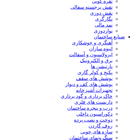
نقره کوبی
نقش برجسته سفالی
نقش دوزی
نگارگری
نمد مالی
نواردوزی
صنایع ساختمان
آهنگری و جوشکاری
انبوه سازان
ایزولاسیون و آسفالت
برق و الکترونیک
پارتیشن ها
پکیج و کولر گازی
پوشش های سقف
پوشش های کف و دیوار
تجهیزات آشپزخانه
خاک برداری و گود برداری
داربست های فلزی
درب و پنجره ساختمان
دکوراسیون داخلی
دوخت و نصب پرده
روف گاردن
سازه های چوبی
سنگ ونمای ساختمان