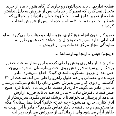
قطعه نداریم… باید یخچالتون رو بیارید کارگاه. هنوز ۶ ماه از خرید
یخچال نمی‌گذرد که تعمیرکار خدمات پس از فروش به دلیل نداشتن
قطعه از تعمیر عاجز است. حالا زوج جوان مانده‌اند و یخچالی که
فقط به خاطر ضمانت ۳ ساله و خدمات پس از فروش انتخاب
کرده‌اند.
تعمیرکار بدون انجام هیچ کاری، هزینه ایاب و ذهاب را می‌گیرد. به او
ارتباطی ندارد سرنوشت یخچال چه خواهد شد، همین طور به
نمایندگی مجاز مرکز خدمات پس از فروش…
● پنجم؛ هیس… اینجا بیمارستانه! …
مادر چند بار راهروی بخش را طی کرده و از پرستار ساعت حضور
پزشک را پرسیده، فرزندش روی تخت بیمارستان به خود می‌پیچد.
حتی بعد از تزریق مسکن، ناله‌های کودک قطع نمی‌شود. مادر
درمانده و عصبانی باز هم طول راهرو را طی می‌کند. ساعت از ۲۲
گذشته، رادیوی کنار میز پذیرش بخش زمان را اعلام می‌کند. پرستار
با دیدن مادر می‌گوید:‌ «کاری از دست ما برنمی‌یاد. باید تا فردا صبح
صبر کنید تا دکترش بیاد…» مادر که صدای ناله فرزند آزارش
می‌دهد از پرستار می‌خواهد تا با پزشک تماس بگیرد. سرپرستار از
اتاق کناری خارج می‌شود: «چه خبرته خانم؟ اینجا بیمارستانه؟ مگه
ما می‌تونیم دم به دقیقه با دکتر تماس بگیریم؟» مادر با این نهیب به
ظاهر آرام می‌شود ولی درماندگی از صورتش می‌بارد، زیر لب