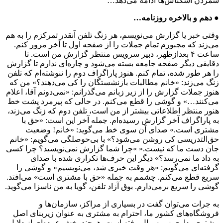
شمردن اسکناس‌ها ادامه می‌دهد…
● دهم و بالاخره روزنامه…
وقتی خبر یا گزارش می‌نویسم، هر زنگ تلفن آنقدر تمرکزم را به هم
می‌زند که مجبورم تمام جملات را از صفحه اول تا آخر مرور کنم.
ساعت ۴ بعدازظهر، دبیر سرویس منتظر گزارش من است. تا
دقایقی دیگر صفحه جامعه بسته می‌شود و چاره‌ای ندارم تا گزارش
را هر طور شده، تمام کنم. هنوز پاراگراف دوم را ننوشته‌ام که تلفن
زنگ می‌زند: «خانم مطالبات بازنشستگان را کی می‌دهند؟» من که
هنوز جملات گزارش را از زیر زبانم می‌گذرانم: «نمی‌دونم آقا، اعلام
می‌کنند…» و گوشی را قطع می‌کنم. در حالی که پیرمرد پشت خط
هنور منتظر اطلاعاتی بیشتر از من است، تلفن دوم که زنگ می‌زند،
به پاراگراف آخر گزارش رسیده‌ام. جمله آخر این است: «حق با
مشتری است.» صدای آن سوی خط می‌گوید: «خانم! وضعیت
حق‌التدریسی‌ کی روشن می‌شود؟» با بی‌حوصلگی می‌گویم: «خانم
جان دست ما که نیست.« »چرا شما گزارش نمی‌نویسید؟ چرا کسی
به داد ما نمی‌رسد؟» دیگر این حرف‌ها تکراری شده با صدای
گرفته‌ای می‌گویم: «هر وقت خبری شد، می‌نویسیم» و گوشی را
سریع قطع می‌کنم. چشمم به جمله «حق با مشتری است» می‌افتد.
گوشی را سریع برمی‌دارم. بوق آزاد تلفن، گویا به من ناسزا می‌گوید.
به جرات می‌توان گفت در بسیاری از مراکز، سازمان‌ها و
فروشگاه‌های کشور ما، احترام به مشتری به عنوان زیربنای اصل
مشتری‌مداری زیر سوال رفته است. هرچند بخش عمده‌ای از دلایل