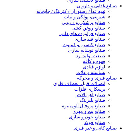
صنایع لاستیک سازی
صنایع غذایی و دارویی
تهیه غذا / رستوران / کترینگ / چایخانه
شیرینی، پولکی و نبات
صنایع پزشکی و دارویی
صنایع روغن کشی
صنایع فرآورده های دامی
صنایع قند سازی
صنایع کنسرو و کمپوت
صنایع نوشابه سازی
صنعت تولید آرد
قهوه و کافه
لوازم قنادی
نشاسته و غلات
صنایع فلزی و محرکه
اتصالات قابل انعطاف فلزی
پرسکاری فلزات
صنایع آهن آلات
صنایع بلبرینگ
صنایع پروفیل آلومینیوم
صنایع پیچ و مهره
صنایع خودرو سازی
صنایع فولاد
صنایع کانی و غیر فلزی