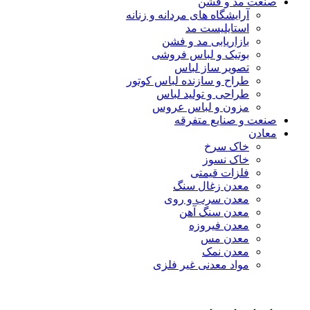
صنعت مد و فشن
آرایشگاه های مردانه و زنانه
استایلیست مد
بازاریابی مد و فشن
بوتیک و لباس فروشی
تصویر ساز لباس
طراح و سازنده لباس کوتور
طراحی و تولید لباس
مزون و لباس عروس
صنعت و صنایع متفرقه
معادن
خاک سرخ
خاک نسوز
فلزات قیمتی
معدن زغال سنگ
معدن سرب و روی
معدن سنگ آهن
معدن فیروزه
معدن مس
معدن نمک
مواد معدنی غیر فلزی