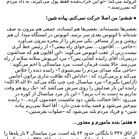
غرولند می‌کند: «تو این خراب‌شده فقط پول می‌گیرند، به داد مردم
که نمی‌رسند.»
● ششم؛ من اصلا حرکت نمی‌کنم، پیاده شین!
بعضی‌ها نشسته‌اند، بعضی‌ها هم ایستاده، جمعی هم بیرون به صف
شده‌اند تا اتوبوس بعدی سر برسد. اتوبوس در ایستگاه مبدا، آن هم
روشن و پر از مسافر، یکی سرش را از پنجره بیرون می‌آورد
:«حاجی … آقاجون… نمی‌خوای راه بیفتی؟» از رئیس خط اثری
نیست،زنی از عقب اتوبوس می‌گوید: «این آقایون هم که صداشون
درنمی‌آد، آقای راننده کجایی پس؟» مرد آبی‌پوش سلانه سلانه از راه
می‌رسد. حالا پشت فرمان است، مرد میانسالی با اخم می‌گوید :
«حاجی مگه صدای مردم را نمی‌شنوی؟» راننده دنده را خلاص
می‌کند و برمی‌گردد که : «داداش اگه طاقت نداری براتون آجانس
(آژانس)‌ بگیرم؟» مرد میانسال چپ چپ نگاه می‌کند «لا اله الا الله»
راننده این بار صدایش را روی سرش می‌کشد که: «یک ربع هم وقت
نداریم یه دست به آب بریم؟ » این بار مرد میانسال از کوره در
می‌رود :«آقا خجالت بکش، دود ماشینت خفه‌مون کرده…» راننده
نیم‌خیز می‌شود و قصد پیاده شدن دارد : آقا اصلا نمی‌ریم پیاده
شین» و فریاد مردم بلند می‌شود که «صلوات بفرستین.»
● هفتم؛ بنده مامورم و معذور…
از اتاق ۳۴۷ تا بایگانی حدود ۷۴ پله است. مرد میانسال ۴ بار پله‌ها را
بالا رفته و مسوول امضا که پشت میزی در اتاق ۳۴۷ نشسته یک بار