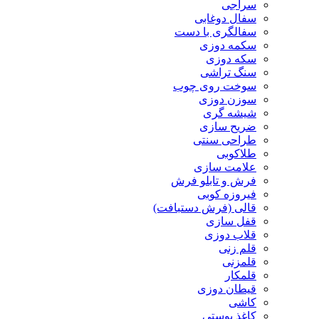
سراجی
سفال دوغابی
سفالگری با دست
سکمه دوزی
سکه دوزی
سنگ تراشی
سوخت روی چوب
سوزن دوزی
شیشه گری
ضریح سازی
طراحی سنتی
طلاکوبی
علامت سازی
فرش و تابلو فرش
فیروزه کوبی
قالی (فرش دستبافت)
قفل سازی
قلاب دوزی
قلم زنی
قلمزنی
قلمکار
قیطان دوزی
کاشی
کاغذ پوستی