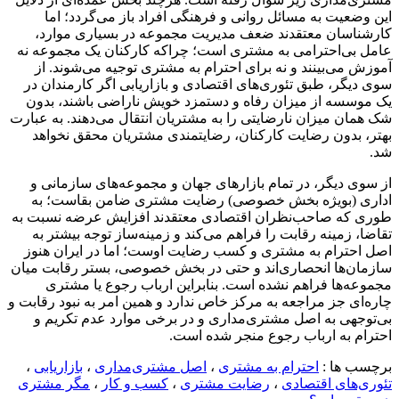
این وضعیت به مسائل روانی و فرهنگی افراد باز می‌گردد؛ اما
کارشناسان معتقدند ضعف مدیریت مجموعه در بسیاری موارد،
عامل بی‌احترامی به مشتری است؛ چراکه کارکنان یک مجموعه نه
آموزش می‌بینند و نه برای احترام به مشتری توجیه می‌شوند. از
سوی دیگر، طبق تئوری‌های اقتصادی و بازاریابی اگر کارمندان در
یک موسسه از میزان رفاه و دستمزد خویش ناراضی باشند، بدون
شک همان میزان نارضایتی را به مشتریان انتقال می‌دهند. به عبارت
بهتر، بدون رضایت کارکنان، رضایتمندی مشتریان محقق نخواهد
شد.
از سوی دیگر، در تمام بازارهای جهان و مجموعه‌های سازمانی و
اداری (بویژه بخش خصوصی)‌ رضایت مشتری ضامن بقاست؛ به
طوری که صاحب‌نظران اقتصادی معتقدند افزایش عرضه نسبت به
تقاضا، زمینه رقابت را فراهم می‌کند و زمینه‌ساز توجه بیشتر به
اصل احترام به مشتری و کسب رضایت اوست؛ اما در ایران هنوز
سازمان‌ها انحصاری‌اند و حتی در بخش خصوصی، بستر رقابت میان
مجموعه‌ها فراهم نشده است. بنابراین ارباب رجوع یا مشتری
چاره‌ای جز مراجعه به مرکز خاص ندارد و همین امر به نبود رقابت و
بی‌توجهی به اصل مشتری‌مداری و در برخی موارد عدم تکریم و
احترام به ارباب رجوع منجر شده است.
برچسب ها :
احترام به مشتری
،
اصل مشتری‌مداری
،
بازاریابی
،
تئوری‌های اقتصادی
،
رضایت مشتری
،
کسب و کار
،
مگر مشتری