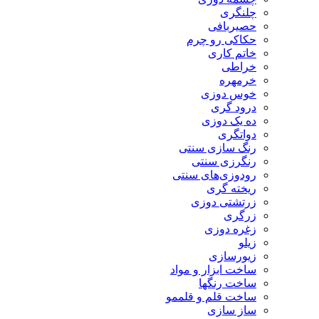
چلنگری
حصیربافی
حکاکی رو چرم
خاتم کاری
خراطی
خرمهره
خوس دوزی
درود گری
ده یک دوزی
دواتگری
رنگ سازی سنتی
رنگرزی سنتی
رودوزی‌های سنتی
ریخته گری
زرتشتی دوزی
زرگری
زغره دوزی
زیلو
زیورسازی
ساخت ابزار و مواد
ساخت رنگها
ساخت قلم و قلممو
ساز سازی