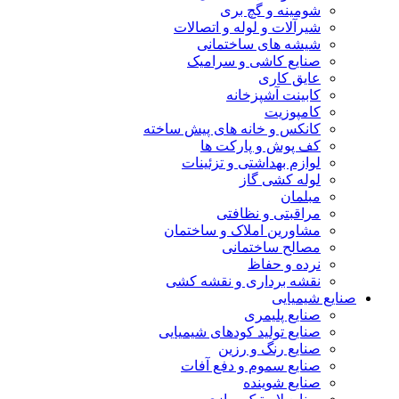
شومینه و گچ بری
شیرآلات و لوله و اتصالات
شیشه های ساختمانی
صنایع کاشی و سرامیک
عایق کاری
کابینت آشپزخانه
کامپوزیت
کانکس و خانه های پیش ساخته
کف پوش و پارکت ها
لوازم بهداشتی و تزئینات
لوله کشی گاز
مبلمان
مراقبتی و نظافتی
مشاورین املاک و ساختمان
مصالح ساختمانی
نرده و حفاظ
نقشه برداری و نقشه کشی
صنایع شیمیایی
صنایع پلیمری
صنایع تولید کودهای شیمیایی
صنایع رنگ و رزین
صنایع سموم و دفع آفات
صنایع شوینده