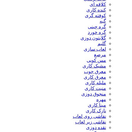
کلاقه ای
کنده کاری
کوفته گری
گبه
گره چینی
گره خورد
گلابتون دوزی
گلیم
لعاب سازی
مرصع
مس کوبی
مشبک کاری
معرق چوب
معرق کاری
مليله کاری
منبت کاری
منجوق دوزی
مهره
مینا کاری
نازک کاری
نقاشی روی لعاب
نقاشی زیر لعاب
نقده دوزی