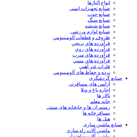
انواع آلياژها
صنایع تجهیزات ایمنی
صنایع چوب
صنایع سنگ
صنایع شیشه
صنایع لوازم ورزشی
ظروف و قطعات آلومينيومي
فرآورده هاي برنجي
فرآورده هاي روي
فرآورده هاي سرب
فرآورده هاي مسي
فلزات غير آهني
نرده و حفاظ هاي آلومينيومي
صنایع گردشگری
آژانس های مسافرتی
اجاره باغ و ویلا
تالار ها
خانه معلم
رستوران ها و چایخانه های سنتی
مسافرخانه ها
هتل ها
صنایع ماشین سازی
ماشین آلات راه سازی
ماشین آلات ساختمانی