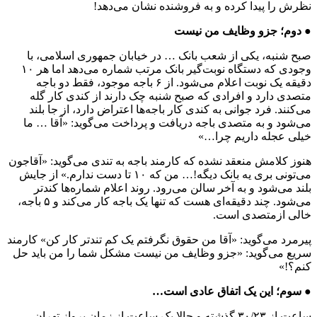
نظرش را پیدا کرده و به فروشنده نشان می‌دهد!
● دوم؛ جزو وظایف من نیست
صبح شنبه، یکی از شعب بانک … در خیابان جمهوری اسلامی، با
وجودی که دستگاه نوبت‌گیر بانک مرتب شماره می‌دهد اما هر ۱۰
دقیقه یک نوبت اعلام می‌شود. از ۶ باجه موجود، فقط دو باجه
متصدی دارد و افرادی که صبح شنبه چک دارند از کندی کار گله
می‌کنند. فرد جوانی به کندی کار باجه‌ها اعتراض دارد،‌ از جا بلند
می‌شود و به متصدی باجه دریافت و پرداخت می‌گوید: «آقا … ما
خیلی عجله داریم چرا…»
هنوز کلامش منعقد نشده که کارمند باجه به تندی می‌گوید: «آقاجون
می‌تونی بری یه بانک دیگه!… من که ۱۰ تا دست ندارم.» از جایش
بلند می‌شود و به آخر سالن می‌رود. روند اعلام شماره‌ها کندتر
می‌شود. چند دقیقه‌ای هست که تنها یک باجه کار می‌کند و ۵ باجه،
خالی ازمتصدی است.
پیرمرد می‌گوید: «آقا من حقوق نگرفتم یک کم تندتر کار کن» کارمند
سریع می‌گوید: «جزو وظایف من نیست مشکل شما را من باید حل
کنم؟!»
● سوم؛ این یک اتفاق عادی است…
ساعت از ۳۰/۲۳ گذشته و حالا یک ساعت از زمان پرواز تهران