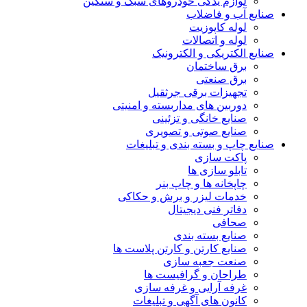
لوازم یدکی خودروهای سبک و سنگین
صنایع آب و فاضلاب
لوله کاپوزیت
لوله و اتصالات
صنایع الکتریکی و الکترونیک
برق ساختمان
برق صنعتی
تجهیزات برقی جرثقیل
دوربین های مداربسته و امنیتی
صنایع خانگی و تزئینی
صنایع صوتی و تصویری
صنایع چاپ و بسته بندی و تبلیغات
پاکت سازی
تابلو سازی ها
چاپخانه ها و چاپ بنر
خدمات لیزر و برش و حکاکی
دفاتر فنی دیجیتال
صحافی
صنایع بسته بندی
صنایع کارتن و کارتن پلاست ها
صنعت جعبه سازی
طراحان و گرافیست ها
غرفه آرایی و غرفه سازی
کانون های آگهی و تبلیغات