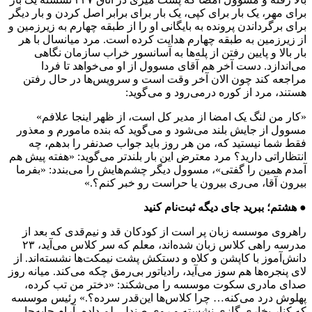
برای مهر، یک بار برای کپی، یک بار برای برابر اصل کردن و بار دیگر
برای برگرداندن پرونده به بایگانی او را از طبقه چهارم به زیرزمین و
از زیرزمین به طبقه چهارم هدایت کرده است. مرد میانسال با هر
بار بالا و پایین رفتن از پله‌ها به آسانسور خراب سازمان نگاهی
می‌اندازد. دست آخر هم آقای مسوول از او می‌خواهد تا فردا
مراجعه کند چون الان آخر وقت است و سرویس‌ها در حال رفتن
هستند، مرد از کوره درمی‌رود و می‌گوید:
«کار من لنگ یک امضا از مدیر کل است، ‌از ظهر اینجا علافم»
مسوول از جایش بلند می‌شود و می‌گوید که بنده مامورم و معذور
فقط شما نیستید که، من هر روز باید جواب صدنفر را بدهم، چه
انتظاراتی دارید؟ مرد معترض این بار بلندتر می‌گوید: «هفته پیش هم
آمدم همین را گفتی»، مسوول دیگر چشم‌هایش را می‌بندد: «بفرما
بیرون آقا، می‌ری بیرون یا حراست رو خبر کنم؟.»
● هشتم؛ ببرید جای دیگه ثبت‌نام کنید
راهروی موسسه زبان پر است از کودکان قد و نیم‌قدی که بعد از
مدرسه راهی کلاس زبان شده‌اند، معلم که سر کلاس می‌آید، ۲۳
دانش‌آموز با کاپشن و کلاه و دستکش پشت نیمکت‌ها نشسته‌اند. از
لای پنجره‌ها هم سوز می‌آید، رادیاتور بی‌رمق چکه می‌کند. میانه روز
صدای مادری سکوت موسسه را می‌شکند: «دختر من تب کرده،
پهلوش درد می‌کنه… چرا کلاس‌ها این‌قدر سرده؟.» رئیس موسسه
که کنار بخاری گازی نشسته و روی صندلی لم داده، آرام جابه‌جا