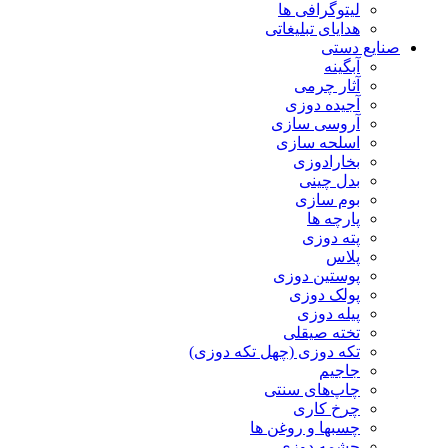
لیتوگرافی ها
هدایای تبلیغاتی
صنایع دستی
آبگینه
آثار چرمی
آجیده دوزی
آروسی سازی
اسلحه سازی
بخارادوزی
بدل چینی
بوم سازی
پارچه ها
پته دوزی
پلاس
پوستین دوزی
پولک دوزی
پیله دوزی
تخته صیقلی
تکه دوزی (چهل تکه دوزی)
جاجیم
چاپ‌های سنتی
چرخ کاری
چسبها و روغن ها
چشمه دوزی