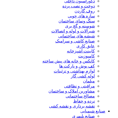
دکوراسیون داخلی
دوخت و نصب پرده
روف گاردن
سازه های چوبی
سنگ ونمای ساختمان
شومینه و گچ بری
شیرآلات و لوله و اتصالات
شیشه های ساختمانی
صنایع کاشی و سرامیک
عایق کاری
کابینت آشپزخانه
کامپوزیت
کانکس و خانه های پیش ساخته
کف پوش و پارکت ها
لوازم بهداشتی و تزئینات
لوله کشی گاز
مبلمان
مراقبتی و نظافتی
مشاورین املاک و ساختمان
مصالح ساختمانی
نرده و حفاظ
نقشه برداری و نقشه کشی
صنایع شیمیایی
صنایع پلیمری