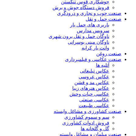
جوشکاری قوس تنگستن
فروش دستگاه جوش و برش
صنعت چوب و نجاری و درودگری
صنعت حمل و نقل
باربری های حمل بار
سرویس مدارس
ناوگان حمل و نقل برون شهری
ناوگان مینی بوسرانی
وانت بار کرایه
صنعت روغن
صنعت عکاسی و فیلمبرداری
آتلیه ها
عکاس تبلیغاتی
عکاس عروسی
عکاس مد و فشن
عکاس هنرهای زیبا
عکاسی حیات وحش
عکاسی صنعتی
عکاسی طبیعت
صنعت کشاورزی و مشاغل وابسته
سم و سموم کشاورزی
فروش ادوات کشاورزی
گل و گلخانه ها
صنعت مبلمان و مشاغل وابسته