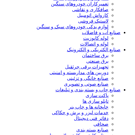
تعمیرکاران خودروهای سنگین
صافکاری و نقاشی
کارواش اتومبیل
لاستیک فروشی
لوازم یدکی خودروهای سبک و سنگین
صنایع آب و فاضلاب
لوله کاپوزیت
لوله و اتصالات
صنایع الکتریکی و الکترونیک
برق ساختمان
برق صنعتی
تجهیزات برقی جرثقیل
دوربین های مداربسته و امنیتی
صنایع خانگی و تزئینی
صنایع صوتی و تصویری
صنایع چاپ و بسته بندی و تبلیغات
پاکت سازی
تابلو سازی ها
چاپخانه ها و چاپ بنر
خدمات لیزر و برش و حکاکی
دفاتر فنی دیجیتال
صحافی
صنایع بسته بندی