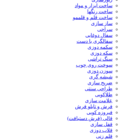
ساخت ابزار و مواد
ساخت رنگها
ساخت قلم و قلممو
ساز سازی
سراجی
سفال دوغابی
سفالگری با دست
سکمه دوزی
سکه دوزی
سنگ تراشی
سوخت روی چوب
سوزن دوزی
شیشه گری
ضریح سازی
طراحی سنتی
طلاکوبی
علامت سازی
فرش و تابلو فرش
فیروزه کوبی
قالی (فرش دستبافت)
قفل سازی
قلاب دوزی
قلم زنی