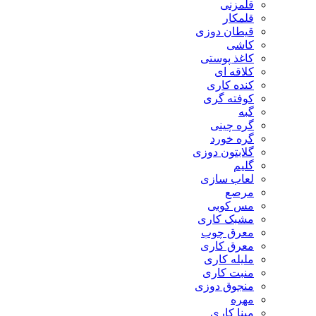
قلمزنی
قلمکار
قیطان دوزی
کاشی
کاغذ پوستی
کلاقه ای
کنده کاری
کوفته گری
گبه
گره چینی
گره خورد
گلابتون دوزی
گلیم
لعاب سازی
مرصع
مس کوبی
مشبک کاری
معرق چوب
معرق کاری
مليله کاری
منبت کاری
منجوق دوزی
مهره
مینا کاری