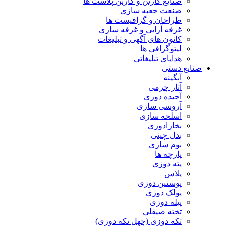
صنایع کارتن و کارتن پلاست ها
صنعت جعبه سازی
طراحان و گرافیست ها
غرفه آرایی و غرفه سازی
کانون های آگهی و تبلیغات
لیتوگرافی ها
هدایای تبلیغاتی
صنایع دستی
آبگینه
آثار چرمی
آجیده دوزی
آروسی سازی
اسلحه سازی
بخارادوزی
بدل چینی
بوم سازی
پارچه ها
پته دوزی
پلاس
پوستین دوزی
پولک دوزی
پیله دوزی
تخته صیقلی
تکه دوزی (چهل تکه دوزی)