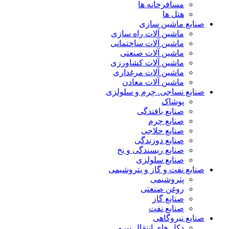
مسافرخانه ها
هتل ها
صنایع ماشین سازی
ماشین آلات راه سازی
ماشین آلات ساختمانی
ماشین آلات صنعتی
ماشین آلات کشاورزی
ماشین آلات مرغداری
ماشین آلات معادن
صنایع نساجی. چرم و سلولزی
پوشاک
صنایع بافندگی
صنایع چرم
صنایع حلاجی
صنایع دوزندگی
صنایع ریسندگی و نخ
صنایع سلولزی
صنایع نفت و گاز و پتروشیمی
پتروشیمی
روغن صنعتی
صنایع گاز
صنایع نفت
صنایع نیروگاهی
دکل های انتقال نیرو