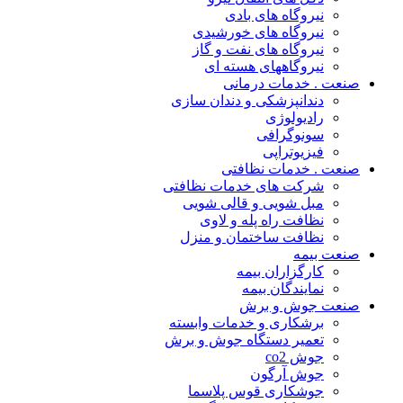
نیروگاه های بادی
نیروگاه های خورشیدی
نیروگاه های نفت و گاز
نیروگاههای هسته ای
صنعت . خدمات درمانی
دندانپزشکی و دندان سازی
رادیولوژی
سونوگرافی
فیزیوتراپی
صنعت . خدمات نظافتی
شرکت های خدمات نظافتی
مبل شویی و قالی شویی
نظافت راه پله و لاوی
نظافت ساختمان و منزل
صنعت بیمه
کارگزاران بیمه
نمایندگان بیمه
صنعت جوش و برش
برشکاری و خدمات وابسته
تعمیر دستگاه جوش و برش
جوش co2
جوش آرگون
جوشکاری قوس پلاسما