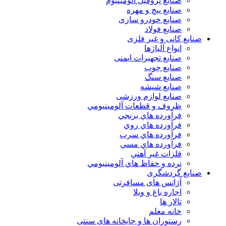
صنایع پروفیل آلومینیوم
صنایع پیچ و مهره
صنایع خودرو سازی
صنایع فولاد
صنایع کانی و غیر فلزی
انواع آلياژها
صنایع تجهیزات ایمنی
صنایع چوب
صنایع سنگ
صنایع شیشه
صنایع لوازم ورزشی
ظروف و قطعات آلومينيومي
فرآورده هاي برنجي
فرآورده هاي روي
فرآورده هاي سرب
فرآورده هاي مسي
فلزات غير آهني
نرده و حفاظ هاي آلومينيومي
صنایع گردشگری
آژانس های مسافرتی
اجاره باغ و ویلا
تالار ها
خانه معلم
رستوران ها و چایخانه های سنتی