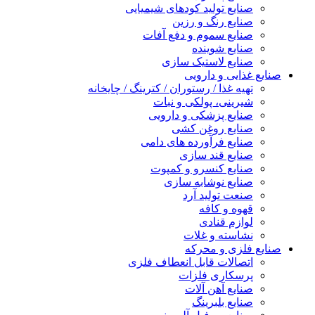
صنایع تولید کودهای شیمیایی
صنایع رنگ و رزین
صنایع سموم و دفع آفات
صنایع شوینده
صنایع لاستیک سازی
صنایع غذایی و دارویی
تهیه غذا / رستوران / کترینگ / چایخانه
شیرینی، پولکی و نبات
صنایع پزشکی و دارویی
صنایع روغن کشی
صنایع فرآورده های دامی
صنایع قند سازی
صنایع کنسرو و کمپوت
صنایع نوشابه سازی
صنعت تولید آرد
قهوه و کافه
لوازم قنادی
نشاسته و غلات
صنایع فلزی و محرکه
اتصالات قابل انعطاف فلزی
پرسکاری فلزات
صنایع آهن آلات
صنایع بلبرینگ