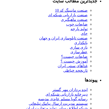
جدیدترین مطالب سایت
صنعت ماینینگ کد 10
صنعت بازاریابی شبکه ای
صنعت ماهیگیری
ضایعات چوب
تولید پارچه
چای
صنعت تابلوسازی ایران و جهان
بانکداری
بازی سازی
عطرسازی
ضایعات چیست؟
آموزش چیست ؟
غذاهای سنتی ایران
تاریخچه خیاطی
پیوندها
ایده پردازان مهر گستر
دبیرخانه بازاریابی شبکه ای
رسانه گویا مسلم عابدی مدیسه
سیستم مدیریت ارسال پیامک تبلیغاتی
شبکه اطلاع رسانی تولید و تجارت ایران