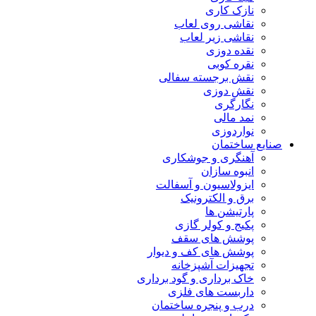
نازک کاری
نقاشی روی لعاب
نقاشی زیر لعاب
نقده دوزی
نقره کوبی
نقش برجسته سفالی
نقش دوزی
نگارگری
نمد مالی
نواردوزی
صنایع ساختمان
آهنگری و جوشکاری
انبوه سازان
ایزولاسیون و آسفالت
برق و الکترونیک
پارتیشن ها
پکیج و کولر گازی
پوشش های سقف
پوشش های کف و دیوار
تجهیزات آشپزخانه
خاک برداری و گود برداری
داربست های فلزی
درب و پنجره ساختمان