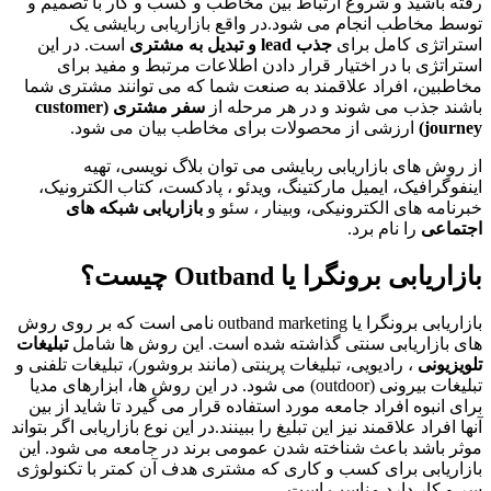
رفته باشید و شروع ارتباط بین مخاطب و کسب و کار با تصمیم و
توسط مخاطب انجام می شود.در واقع بازاریابی ربایشی یک
استراتژی کامل برای
جذب lead و تبدیل به مشتری
است. در این
استراتژی با در اختیار قرار دادن اطلاعات مرتبط و مفید برای
مخاطبین، افراد علاقمند به صنعت شما که می توانند مشتری شما
باشند جذب می شوند و در هر مرحله از
سفر مشتری (customer
journey)
ارزشی از محصولات برای مخاطب بیان می شود.
از روش های بازاریابی ربایشی می توان بلاگ نویسی، تهیه
اینفوگرافیک، ایمیل مارکتینگ، ویدئو ، پادکست، کتاب الکترونیک،
خبرنامه های الکترونیکی، وبینار ، سئو و
بازاریابی شبکه های
اجتماعی
را نام برد.
بازاریابی برونگرا یا O
utband
چیست؟
بازاریابی برونگرا یا outband marketing نامی است که بر روی روش
های بازاریابی سنتی گذاشته شده است. این روش ها شامل
تبلیغات
تلویزیونی
، رادیویی، تبلیغات پرینتی (مانند بروشور)، تبلیغات تلفنی و
تبلیغات بیرونی (outdoor) می شود. در این روش ها، ابزارهای مدیا
برای انبوه افراد جامعه مورد استفاده قرار می گیرد تا شاید از بین
آنها افراد علاقمند نیز این تبلیغ را ببینند.در این نوع بازاریابی اگر بتواند
موثر باشد باعث شناخته شدن عمومی برند در جامعه می شود. این
بازاریابی برای کسب و کاری که مشتری هدف آن کمتر با تکنولوژی
سر و کار دارد مناسب است.