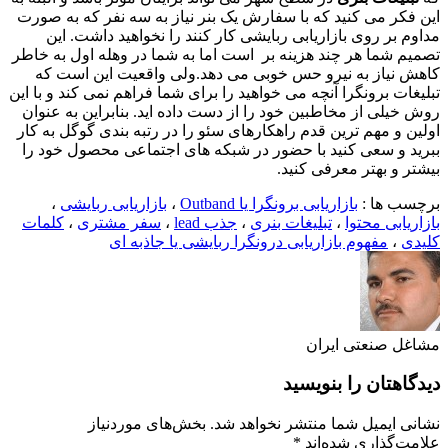
این فکر می کنید که با سفارش یک بنر نیاز به سه نفر که به صورت
مداوم بر روی بازاریابی ربایشی کار کنند را نخواهید داشت. این
تصمیم شما هر چند هزینه بر است اما به شما در وهله اول به خاطر
کاهش نیاز به نیرو حس خوبی می دهد.ولی واقعیت این است که
تبلیغات برونگرا آنچه می خواهید را برای شما فراهم نمی کند و با این
روش خیلی از مخاطبین خود را از دست داده اید. بنابراین به عنوان
اولین و مهم ترین قدم راهکارهای سئو را در رتبه بندی گوگل به کار
ببرید و سعی کنید با حضور در شبکه های اجتماعی محصول خود را
بیشتر و بهتر معرفی کنید.
برچسب ها :
بازاریابی برونگرا یا Outband
،
بازاریابی ربایشی
،
بازاریابی محتوا
،
تبلیغات بنری
،
جذب lead
،
سفر مشتری
،
کلمات
کلیدی
،
مفهوم بازاریابی درونگرا ربایشی یا جاذبه ای
مشاغل صنعتی ایران
دیدگاهتان را بنویسید
نشانی ایمیل شما منتشر نخواهد شد.
بخش‌های موردنیاز
علامت‌گذاری شده‌اند
*