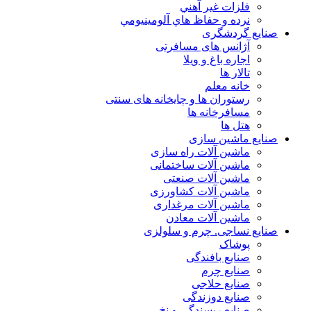
فلزات غير آهني
نرده و حفاظ هاي آلومينيومي
صنایع گردشگری
آژانس های مسافرتی
اجاره باغ و ویلا
تالار ها
خانه معلم
رستوران ها و چایخانه های سنتی
مسافرخانه ها
هتل ها
صنایع ماشین سازی
ماشین آلات راه سازی
ماشین آلات ساختمانی
ماشین آلات صنعتی
ماشین آلات کشاورزی
ماشین آلات مرغداری
ماشین آلات معادن
صنایع نساجی. چرم و سلولزی
پوشاک
صنایع بافندگی
صنایع چرم
صنایع حلاجی
صنایع دوزندگی
صنایع ریسندگی و نخ