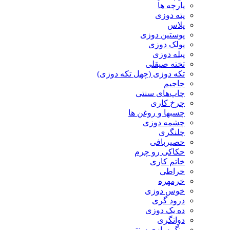
پارچه ها
پته دوزی
پلاس
پوستین دوزی
پولک دوزی
پیله دوزی
تخته صیقلی
تکه دوزی (چهل تکه دوزی)
جاجیم
چاپ‌های سنتی
چرخ کاری
چسبها و روغن ها
چشمه دوزی
چلنگری
حصیربافی
حکاکی رو چرم
خاتم کاری
خراطی
خرمهره
خوس دوزی
درود گری
ده یک دوزی
دواتگری
رنگ سازی سنتی