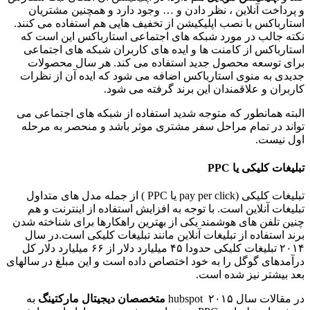
و پرداخت آنلاین ، نظر دادن و … وجود دارد و همچنین مشتریان
استارباکس با نصب اپلیکیشن از تخفیف هایی هم استفاده می کنند.
نکته جالب در مورد شبکه های اجتماعی استارباکس این است که
استارباکس از کامنت ها و ایده های کاربران شبکه های اجتماعی
برای توسعه محصول جدید استفاده می کند. هر سال محصولات
جدیدی به منوی استارباکس اضافه می شود که ایده آن از نظرات
کاربران و علاقمندان این برند گرفته می شود.
البته همانطور که متوجه شدید استفاده از شبکه های اجتماعی می
تواند در تمام مراحل سفر مشتری موثر باشد و منحصر به مرحله
اول نیست.
تبلیغات کلیکی یا
PPC
تبلیغات کلیکی (pay per click یا PPC ) از جمله مدل های متداول
تبلیغات آنلاین است. با توجه به افزایش استفاده از اینترنت و هم
چنین تلفن های هوشمند یکی از بهترین راهکارها برای شناخته شدن
برند استفاده از تبلیغات آنلاین مانند تبلیغات کلیکی است.در سال
۲۰۱۴ تبلیغات کلیکی حدودا ۴۵ میلیارد دلار از ۶۶ میلیارد دلار کل
درآمدهای گوگل را به خود اختصاص داده است و این مبلغ در سالهای
بعد بیشتر نیز شده است.
در مقالات سال ۲۰۱۵ hubspot
متخصصان دیجیتال مارکتینگ
به