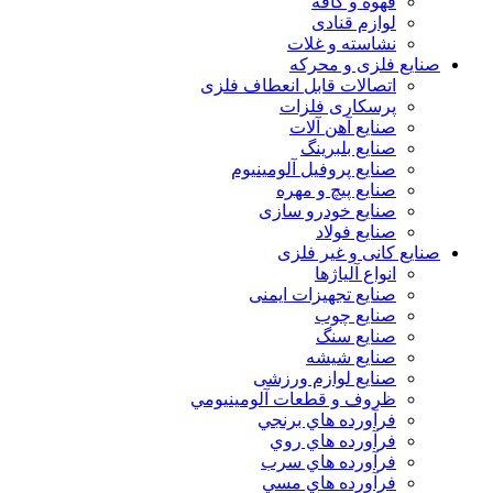
قهوه و کافه
لوازم قنادی
نشاسته و غلات
صنایع فلزی و محرکه
اتصالات قابل انعطاف فلزی
پرسکاری فلزات
صنایع آهن آلات
صنایع بلبرینگ
صنایع پروفیل آلومینیوم
صنایع پیچ و مهره
صنایع خودرو سازی
صنایع فولاد
صنایع کانی و غیر فلزی
انواع آلياژها
صنایع تجهیزات ایمنی
صنایع چوب
صنایع سنگ
صنایع شیشه
صنایع لوازم ورزشی
ظروف و قطعات آلومينيومي
فرآورده هاي برنجي
فرآورده هاي روي
فرآورده هاي سرب
فرآورده هاي مسي