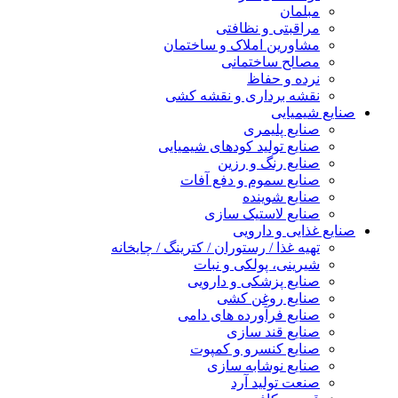
مبلمان
مراقبتی و نظافتی
مشاورین املاک و ساختمان
مصالح ساختمانی
نرده و حفاظ
نقشه برداری و نقشه کشی
صنایع شیمیایی
صنایع پلیمری
صنایع تولید کودهای شیمیایی
صنایع رنگ و رزین
صنایع سموم و دفع آفات
صنایع شوینده
صنایع لاستیک سازی
صنایع غذایی و دارویی
تهیه غذا / رستوران / کترینگ / چایخانه
شیرینی، پولکی و نبات
صنایع پزشکی و دارویی
صنایع روغن کشی
صنایع فرآورده های دامی
صنایع قند سازی
صنایع کنسرو و کمپوت
صنایع نوشابه سازی
صنعت تولید آرد