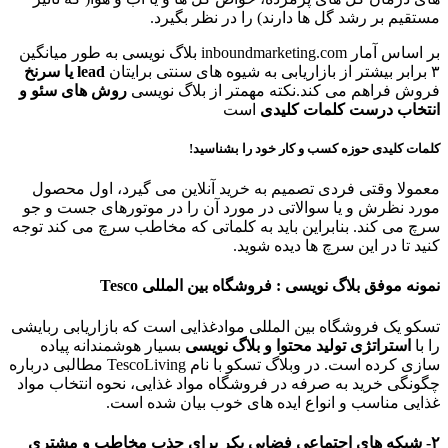
مستقیم بر رشد گل ها دارند) را در نظر بگیرد.
بر اساس آمار inboundmarketing.com بلاگ نویسی به طور میانگین
۳ برابر بیشتر از بازاریابی به شیوه های سنتی برایتان
lead یا سرنخ
فروش فراهم می کند.نکته مهمتر از بلاگ نویسی
روش های سئو و
انتخاب درست کلمات کلیدی
است
کلمات کلیدی حوزه کسب و کار خود را بشناسید!
معمولا وقتی فردی تصمیم به خرید آنلاین می گیرد، اول محصول
مورد نظرش و یا سوالاتی در مورد آن را در موتورهای جست و جو
سرچ می کند. بنابراین باید به کلماتی که مخاطب سرچ می کند توجه
کنید تا در این سرچ ها دیده شوید.
نمونه موفق بلاگ نویسی : فروشگاه بین المللی Tesco
تسکو یک فروشگاه بین المللی موادغذایی است که بازاریابی ربایشی
را با
استراتژی تولید محتوا و بلاگ نویسی
بسیار هوشمندانه پیاده
سازی کرده است. در وبلاگ تسکو با نام TescoLiving مطالبی درباره
چگونگی خرید به صرفه در فروشگاه مواد غذایی، نحوه انتخاب مواد
غذایی مناسب و انواع ایده های خوب بیان شده است.
۲- شبکه های اجتماعی فضایی بکر برای جذب مخاطب و مشتری