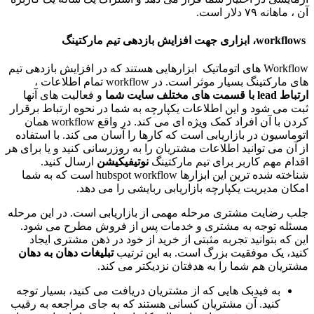
آن ، ماهانه ۷۹ دلار است.
workflows، ابزاری جهت افزایش بازدهی تیم مارکتینگ
Workflow های اتوماتیک ابزارهایی هستند که در افزایش بازدهی تیم
های مارکتینگ بسیار موثر است. در workflow تمام اطلاعات ،
ارتباط lead با قسمت های مختلف سایت شما
و فعالیت های آنها
ثبت می شود و این اطلاعات یکپارچه به شما در نحوه ارتباط برقرار
کردن با آن افراد کمک ویژه ای می کند. در واقع workflow همان
اتوماسیون در بازاریابی است که کارها را آسان می کند. با استفاده
از آن می توانید اطلاعات مشتریان را به روزرسانی کنید و یا برای هر
اقدام مهم کاربر برای تیم مارکتینگ
نوتیفیکیشن
ارسال کنید.
شناخته شده ترین این ابزارها hubspot workflow است که به شما
امکان مدیریت یکپارچه بازاریابی ربایشی را می دهد.
جلب رضایت مشتری مرحله مهمی از بازاریابی است. در این مرحله
مسئله توجه به مشتری و خدمات پس از فروش مطرح می شود.
این که بتوانید تجربه مثبتی از خرید از خود در ذهن مشتری ایجاد
کنید، یک موفقیت بزرگ است. به این ترتیب
تبلیغات دهان به دهان
مشتریان هم شما را به هدفتان نزدیکتر می کند.
به فیدبک هایی که از مشتریان دریافت می کنید، بسیار توجه
کنید. آن مشتریان کسانی هستند که به جای مراجعه به رقیب