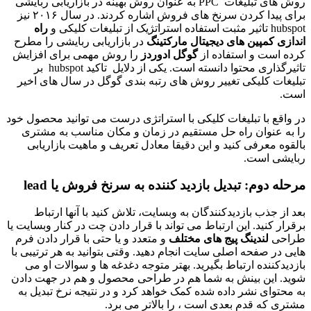
روش های تبلیغات PPC به عنوان روش بهینه در بازاریابی ربایشی
برای پیدا کردن سرنخ های فروش اشاره کردند. در سال ۲۰۱۶ نیز
hubspot تاثیر مثبت استفاده استراتژیک از تبلیغات کلیکی و
راه
اندازی کمپین های دیجیتال مارکتینگ
در بازاریابی ربایشی را مطرح
کرده است و استفاده از
گوگل ادوردز
را روش مهمی برای افزایش
تاثیرگذاری محتوا دانسته است. یکی از دلایل تاکید hubspot بر
تبلیغات کلیکی تغییر روش های رتبه بندی گوگل در سال های اخیر
است.
در واقع با تبلیغات کلیکی با استراتژی درست می توانید محصول خود
را به عنوان راه حل مستقیم در زمان و مکان مناسب به مشتری
بالقوه معرفی کنید و این دقیقا معادل تعریف و ماهیت بازاریابی
ربایشی است.
مرحله دوم: تبدیل بازدید کننده به سرنخ فروش یا
lead
بعد از جذب بازدیدکنندگان به وبسایت، تلاش کنید با آنها ارتباط
برقرار کنید. این ارتباط می تواند با قرار دادن چت در کنار وبسایت یا
طراحی
لندینگ پیج های مختلف
و متعدد و یا حتی با قرار دادن فرم
هایی در صفحه اصلی سایت انجام دهید. وقتی بتوانید به هر ترتیبی با
بازدیدکننده ارتباط بگیرید. بهتر متوجه دغدغه ها و سوالات او می
شوید. این بینش به شما هم در طراحی محصول و هم در جهت دادن
به محتوای نشر داده شده کمک خواهد کرد و در نتیجه نرخ تبدیل به
مشتری که قدم بعدی است ، را بالاتر می برد.