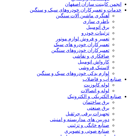
انجمن کابینت سازان اصفهان
خدمات و تعمیرکاران خودروهای سبک و سنگین
آهنگری ماشین آلات سنگین
باطری سازی
برق اتومبیل
تزئینات خودرو
تعمیر و فروش لوازم موتور
تعمیرکاران خودرو های سبک
تعمیرکاران خودروهای سنگین
صافکاری و نقاشی
کارواش اتومبیل
لاستیک فروشی
لوازم یدکی خودروهای سبک و سنگین
صنایع آب و فاضلاب
لوله کاپوزیت
لوله و اتصالات
صنایع الکتریکی و الکترونیک
برق ساختمان
برق صنعتی
تجهیزات برقی جرثقیل
دوربین های مداربسته و امنیتی
صنایع خانگی و تزئینی
صنایع صوتی و تصویری