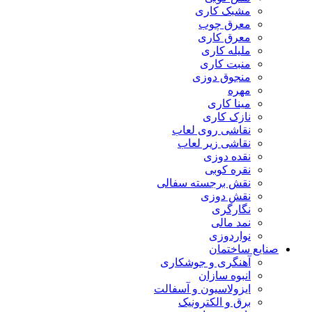
مشبک کاری
معرق چوب
معرق کاری
مليله کاری
منبت کاری
منجوق دوزی
مهره
مینا کاری
نازک کاری
نقاشی روی لعاب
نقاشی زیر لعاب
نقده دوزی
نقره کوبی
نقش برجسته سفالی
نقش دوزی
نگارگری
نمد مالی
نواردوزی
صنایع ساختمان
آهنگری و جوشکاری
انبوه سازان
ایزولاسیون و آسفالت
برق و الکترونیک