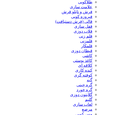
طلاکوبی
علامت سازی
فرش و تابلو فرش
فیروزه کوبی
قالی (فرش دستبافت)
قفل سازی
قلاب دوزی
قلم زنی
قلمزنی
قلمکار
قیطان دوزی
کاشی
کاغذ پوستی
کلاقه ای
کنده کاری
کوفته گری
گبه
گره چینی
گره خورد
گلابتون دوزی
گلیم
لعاب سازی
مرصع
مس کوبی