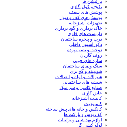
پارتیشن ها
پکیج و کولر گازی
پوشش های سقف
پوشش های کف و دیوار
تجهیزات آشپزخانه
خاک برداری و گود برداری
داربست های فلزی
درب و پنجره ساختمان
دکوراسیون داخلی
دوخت و نصب پرده
روف گاردن
سازه های چوبی
سنگ ونمای ساختمان
شومینه و گچ بری
شیرآلات و لوله و اتصالات
شیشه های ساختمانی
صنایع کاشی و سرامیک
عایق کاری
کابینت آشپزخانه
کامپوزیت
کانکس و خانه های پیش ساخته
کف پوش و پارکت ها
لوازم بهداشتی و تزئینات
لوله کشی گاز