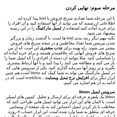
مرحله سوم: نهایی کردن
تا این مرحله شما تعدادی سرنخ فروش یا lead پیدا کرده اید.
اطلاعاتی ارزشمند که می توانید از آنها استفاده کنید و آن افراد را
برای خرید آماده کنید.استفاده از
ایمیل مارکتینگ
را در این زمینه
پیشنهاد می شود.
نکته مهم دیگر رتبه بندی lead ها است. با گذشت زمان و بزرگتر
شدن بیزینس شما تعداد مخاطبین و در نتیجه سرنخ های فروش
بیشتر می شوند. راه بهینه برای
جذب مشتری
این است که از بین
سرنخ های فروش آنهایی که علاقمندتر هستند و برای خرید آماده اند
را شناسایی کنید. مثلا بتوانید آن دسته از افرادی را که ایمیل شما را
باز می کنند و مطالعه می کنند را پیدا کنید و با آنها ارتباط بیشتری
بگیرید و بر روی آنها سرمایه گذاری کنید. یکی از سرویس هایی که
در ایمیل مارکتینگ می تواند به شما کمک کند litmus است.هم چنین
ابزار دیگر برای
افزایش نرخ تبدیل وبسایت
، workflow است که در
ادامه به آن هم اشاره می کنیم.
سرویس ایمیل
litmus
litmus یک پلتفرم حرفه ای برای ارسال و تحلیل کمپین های ایمیلی
است. با المان های این ابزار می توانید ایمیل هایی طراحی کنید که
مخاطب با باز کردن ایمیل احساس کند به یک صفحه از وبسایتی
حرفه ای متعلق به شما وارد شده است. این ابزار حساب ۷ روزه
آزمایشی در اختیار شما قرار می دهد و اشتراک یک ساله یک کاربره