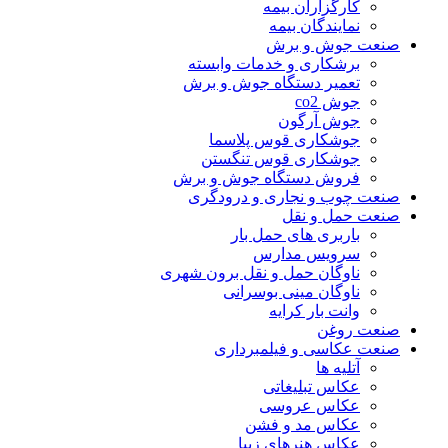
کارگزاران بیمه
نمایندگان بیمه
صنعت جوش و برش
برشکاری و خدمات وابسته
تعمیر دستگاه جوش و برش
جوش co2
جوش آرگون
جوشکاری قوس پلاسما
جوشکاری قوس تنگستن
فروش دستگاه جوش و برش
صنعت چوب و نجاری و درودگری
صنعت حمل و نقل
باربری های حمل بار
سرویس مدارس
ناوگان حمل و نقل برون شهری
ناوگان مینی بوسرانی
وانت بار کرایه
صنعت روغن
صنعت عکاسی و فیلمبرداری
آتلیه ها
عکاس تبلیغاتی
عکاس عروسی
عکاس مد و فشن
عکاس هنرهای زیبا