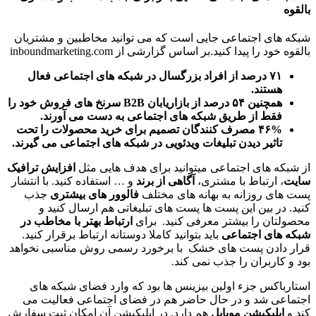
بالقوه
شبکه های اجتماعی جایی است که می توانید مخاطبین و مشتریان
بالقوه خود را پیدا کنید.بر اساس گزارشی از inboundmarketing.com
۷۱ درصد از افراد بزرگسال در شبکه های اجتماعی فعال
هستند.
همچنین ۵۴ درصد از بازاریابان B2B سرنخ های فروش خود را
فقط از طریق شبکه های اجتماعی به دست می آورند.
۴۶% مصرف کنندگان تصمیم برای خرید محصولات را تحت
تاثیر دیدن تبلیغات ویدئویی در شبکه های اجتماعی می گیرند.
از شبکه های اجتماعی میتوانید برای هدف هایی مثل
افزایش ترافیک
سایت
، ارتباط با مشتری،
آگاهی از برند
و … استفاده کنید. با انتشار
پست های روزانه به بهانه های مختلف
فالوور های بیشتری
جذب
کنید. در بین این پست ها پست های تبلیغاتی هم ارسال کنید و
محصولتان را بیشتر معرفی کنید. برای
ارتباط بهتر با مخاطب در
شبکه های اجتماعی
باید بتوانید کاملا دوستانه ارتباط برقرار کنید.
قرار دادن پست های خشک با برخورد رسمی روش مناسبی نخواهد
بود و کاربران را جذب نمی کند.
استارباکس جزء اولین بیزینس ها بود که وارد فضای شبکه های
اجتماعی شد و در حال حاضر هم در فضای اجتماعی فعالیت می
کند و
اپلیکیشن موبایل
هم دارد. در اپلیکیشن آن امکان ثبت سفارش