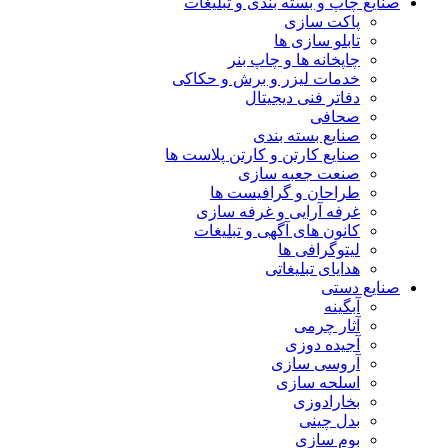
صنایع چاپ و بسته بندی و تبلیغات
پاکت سازی
تابلو سازی ها
چاپخانه ها و چاپ بنر
خدمات لیزر و برش و حکاکی
دفاتر فنی دیجیتال
صحافی
صنایع بسته بندی
صنایع کارتن و کارتن پلاست ها
صنعت جعبه سازی
طراحان و گرافیست ها
غرفه آرایی و غرفه سازی
کانون های آگهی و تبلیغات
لیتوگرافی ها
هدایای تبلیغاتی
صنایع دستی
آبگینه
آثار چرمی
آجیده دوزی
آروسی سازی
اسلحه سازی
بخارادوزی
بدل چینی
بوم سازی