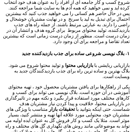
شروع کسب و کار جامعه ای از افراد را به عنوان هدف خود انتخاب
کرده اید و نمی خواهید که همه آدم ها به سایت شما مراجعه کنند.
پس در حال حاضر هم کسانی را می خواهید جذب کنید که بیشترین
احتمال برای تبدیل به لید یا سرنخ و در نهایت مشتریان خوشحال و
راضی را دارند. به عبارتی مرتبط باشند. از جمله راه های جذب
بازدیدکننده، تولید محتوای مربوط برای گروه هدف و انتشار آن در
زمان درست است. منظور از زمان درست زمانی است که بیشترین
تعداد تقاضا و مراجعه برای آن وجود دارد.
۱- بلاگ نویسی شروعی ساده برای جذب بازدیدکننده جدید
بازاریابی ربایشی با
بازاریابی محتوا
و تولید محتوا شروع می شود.
بلاگ بهترین و ساده ترین راه برای جذب بازدیدکنندگان جدید به
وبسایت است.
یکی از راهکارها برای یافتن مشتریان محصول خود ، تهیه محتوای
آموزشی در آن حوزه است. بلاگ نویسی می تواند برای کسب و
کارهای مختلف مورد استفاده قرار بگیرد و نکته مهم در تاثیرگذاری
در بازاریابی محتوا، خلاقیت و پیدا کردن نیاز مشتریان هدف
شماست. حتی اینکه بتوانید با
تحقیقات بازار
متناسب با ویژگی های
مشتریان خود، محتوایی مورد علاقه آنها تهیه و منتشر کنید، بسیار
موثر است. مثلا یک کسب و کار فروش گل به عنوان ایده اولیه می
تواند به موضوعاتی مانند روش های نگهداری گل های مختلف و راه
های درمان گل های پژمرده، خواص گل ها و یا آب و هوا( که تاثیر