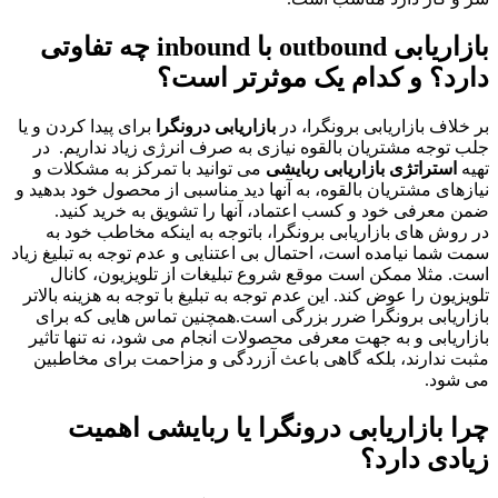
بازاریابی
outbound
با
inbound
چه تفاوتی
دارد؟ و کدام یک موثرتر است؟
بر خلاف بازاریابی برونگرا، در
بازاریابی درونگرا
برای پیدا کردن و یا
جلب توجه مشتریان بالقوه نیازی به صرف انرژی زیاد نداریم. در
تهیه
استراتژی بازاریابی ربایشی
می توانید با تمرکز به مشکلات و
نیازهای مشتریان بالقوه، به آنها دید مناسبی از محصول خود بدهید و
ضمن معرفی خود و کسب اعتماد، آنها را تشویق به خرید کنید.
در روش های بازاریابی برونگرا، باتوجه به اینکه مخاطب خود به
سمت شما نیامده است، احتمال بی اعتنایی و عدم توجه به تبلیغ زیاد
است. مثلا ممکن است موقع شروع تبلیغات از تلویزیون، کانال
تلویزیون را عوض کند. این عدم توجه به تبلیغ با توجه به هزینه بالاتر
بازاریابی برونگرا ضرر بزرگی است.همچنین تماس هایی که برای
بازاریابی و به جهت معرفی محصولات انجام می شود، نه تنها تاثیر
مثبت ندارند، بلکه گاهی باعث آزردگی و مزاحمت برای مخاطبین
می شود.
چرا بازاریابی درونگرا یا ربایشی اهمیت
زیادی دارد؟