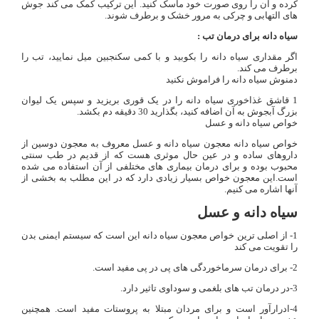
کرده و آن را روی صورت خود ماسک کنید. این ترکیب کمک می کند جوش
های التهابی و چرکی به مرور خشک و برطرف شوند.
سیاه دانه برای درمان تب :
اگر مقداری سیاه دانه را بکوبید و با کمی سکنجبین میل نمایید، تب را
برطرف می کند.
دمنوش سیاه دانه را فراموش نکنید
1 قاشق غذاخوری سیاه دانه را در یک قوری بریزید و سپس یک لیوان
بزرگ آبجوش به آن اضافه کنید، بگذارید 30 دقیقه دم بکشد.
خواص سیاه دانه و عسل
خواص سیاه دانه معجون سیاه دانه و عسل معروف به معجون دوسین از
داروهای ساده و در عین حال موثری هست که از قدیم در طب سنتی
محبوب بوده و برای درمان بیماری های مختلفی از آن استفاده می شده
است.این معجون خواص بسیار زیادی دارد که در این مطلب به بخشی از
آنها اشاره می کنیم.
سیاه دانه و عسل
1- از اصلی ترین خواص معجون سیاه دانه این است که سیستم ایمنی بدن
را تقویت می کند
2- برای درمان سرماخوردگی های پی در پی مفید است.
3-در درمان تب های بلغمی و سوداوی تاثیر دارد.
4-ادرارآور است و برای مردان مبتلا به پروستات مفید است. همچنین