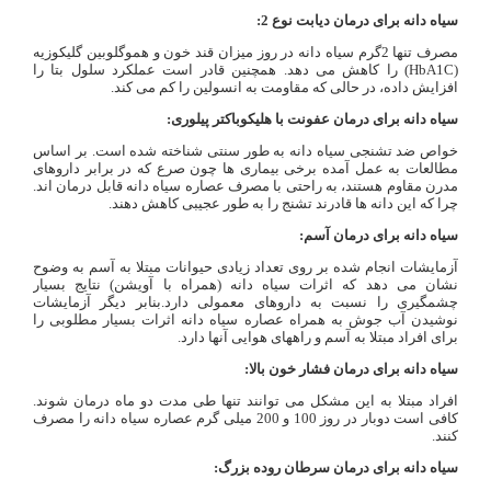
سیاه دانه برای درمان دیابت نوع 2:
مصرف تنها 2گرم سیاه دانه در روز میزان قند خون و هموگلوبین گلیکوزیه
(HbA1C) را کاهش می دهد. همچنین قادر است عملکرد سلول بتا را
افزایش داده، در حالی که مقاومت به انسولین را کم می کند.
سیاه دانه برای درمان عفونت با هلیکوباکتر پیلوری:
خواص ضد تشنجی سیاه دانه به طور سنتی شناخته شده است. بر اساس
مطالعات به عمل آمده برخی بیماری ها چون صرع که در برابر داروهای
مدرن مقاوم هستند، به راحتی با مصرف عصاره سیاه دانه قابل درمان اند.
چرا که این دانه ها قادرند تشنج را به طور عجیبی کاهش دهند.
سیاه دانه برای درمان آسم:
آزمایشات انجام شده بر روی تعداد زیادی حیوانات مبتلا به آسم به وضوح
نشان می دهد که اثرات سیاه دانه (همراه با آویشن) نتایج بسیار
چشمگیری را نسبت به داروهای معمولی دارد.بنابر دیگر آزمایشات
نوشیدن آب جوش به همراه عصاره سیاه دانه اثرات بسیار مطلوبی را
برای افراد مبتلا به آسم و راههای هوایی آنها دارد.
سیاه دانه برای درمان فشار خون بالا:
افراد مبتلا به این مشکل می توانند تنها طی مدت دو ماه درمان شوند.
کافی است دوبار در روز 100 و 200 میلی گرم عصاره سیاه دانه را مصرف
کنند.
سیاه دانه برای درمان سرطان روده بزرگ: