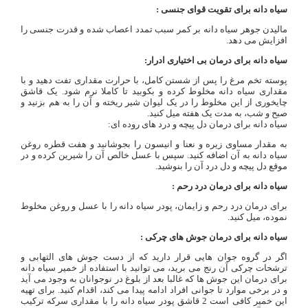
سیاه دانه برای تقویت قوای جنسی :
مالیدن جوهر سیاه دانه بر کمر سبب تمدد اعصاب شده و قدرت جنسی را
افزایش می دهد.
سیاه دانه برای درمان بی اختیاری ادرار:
پوسته تخم مرغ را پس از شستن کامل، با حرارت مقداری تفت دهید و با
مقداری سیاه دانه مخلوط کرده و بکوبید تا کاملا نرم شود. یک قاشق
چایخوری از این مخلوط را در یک لیوان شیر ریخته و آن را به هم بزنید و
صبح و شب، به مدت یک هفته میل کنید.
سیاه دانه برای درمان دل پیچه و درد های روده ای:
به مقدار مساوی زیره و نعنا و انیسون را بجوشانید و هفت قطره روغن
سیاه دانه به آن اضافه کنید. سپس با عسل خالص آن را شیرین کرده و در
موقع دل پیچه و دل درد آن را بنوشید.
سیاه دانه برای درمان درد رحم :
برای درمان درد رحم و زایمان، پودر سیاه دانه را با عسل و روغن مخلوط
نموده، میل کنید.
سیاه دانه برای درمان جوش های چرکی :
اگر در گروه جوان هایی قرار دارید که از دست جوش های التهابی و
ترشحات چرکی آن رنج می برید، می توانید با استفاده از خمیر سیاه دانه
برای درمان این جوش ها که غالبا بعد از بلوغ در نوجوانان به وجود می آید
و در برخی موارد تا جوانی افراد ادامه پیدا می کند، اقدام کنید. برای تهیه
این خمیر کافی است 2 قاشق پودر سیاه دانه را با مقداری سرکه ترکیب