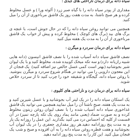
سیاه دانه برای درمان ناراحتی های کبدی :
مقداری از پودر سیاه دانه را با گیاه صبر زرد ( آلوئه ورا ) و عسل مخلوط
کرده و هر صبح ناشتا، به مدت هفت روز یک قاشق مرباخوری از آن را میل
کنید.
همچنین می توانید روغن سیاه دانه را که در حال جوش است، با غنچه ی
برگ های بید (برگ های کوچک ) مخلوط کرده و پیش از خواب یک قاشق
مرباخوری از آن را به مدت یک هفته میل کنید
سیاه دانه برای درمان سردرد و میگرن :
نصف قاشق سیاه دانه آسیاب شده را با نصف قاشق انیسون (دانه هایی
شبیه رازیانه دارد) و سه تکه میخک کوبیده شده، مخلوط کنید و با یک لیوان
شیر بجوشانید (بهتر است کمی عسل خالص نیز اضافه کنید). یک فنجان از
این معجون دارویی را می توانید در هنگام شروع سردرد و میگرن بنوشید.
با روغن سیاه دانه، گیجگاه و شقیقه خود را چرب کنید تا از سردرد خلاص
شوید.
سیاه دانه برای درمان درد و ناراحتی های کلیوی :
یک استکان سیاه دانه را در یک لیتر آب بجوشانید و با عسل شیرین کنید و
به مدت یک هفته، صبح ناشتا آن را میل نمایید.همچنین می توانید یک قاشق
غذاخوری سیاه دانه آسیاب شده را با نصف لیوان روغن زیتون مخلوط
کرده و به صورت ضماد (یعنی مانند پماد روی یک تکه پارچه تمیز) در آن
قسمت از کلیه که احساس درد می کنید بگذارید. این عمل را روزانه یک بار
و به مدت پنج روزادامه دهید.هر روز مقداری جعفری را در یک لیوان آب
بجوشانید و هفت قطره روغن سیاه دانه را به آن افزوده و صبح و شب یک
فنجان میل کنید. این کار را به مدت پنج روز ادامه دهید.