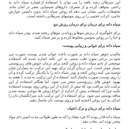
این سرطان رشد یافته را می توان با استفاده ازعصاره سیاه دانه به
راحتی متوقف کرده و از مصرف داروهای شیمیایی مضر در امان ماند.
تحقیقات دامی نشان می دهد که روغن سیاه دانه بدون داشتن عوارض
جانبی، اثرات عجیبی را بر روی موشهای سرطانی داشته است.
سیاه دانه برای درمان برای درمان ریزش مو:
برای جلوگیری از ریزش موها و رویاندن موهای ریخته شده، پودر سیاه دانه
و حنا را در روغن سوسن مخلوط کرده و بر سر ضماد کنید.
سیاه دانه برای جوانی و زیبایی پوست:
مالیدن جوهر سیاه دانه بر صورت باعث جوان شدن پوست صورت می
شود.در برخی متون طب سنتی به این نکته اشاره شده که استفاده
موضعی از تخم سیاه دانه و روغن کنجد برای درمان جوش های زیرپوستی
بسیار موثر است. این درمان گران برای تهیه این ترکیب به بیماران شان
توصیه می کنند روغن کنجد و پودر سیاه دانه را با یکدیگر ترکیب کرده و آن
را روی پوست صورت ماسک کنند. استفاده از این ترکیب به مدت 2 هفته به
بهبود جوش های زیرپوستی منجر می شود، اما هنگام استفاده از این
ترکیب باید مراقب بود که بیش از اندازه از این روغن روی پوست استفاده
نکنید چرا که استفاده بیش از اندازه از انواع روغن ها موجب بسته شدن
منافذ پوستی می شود. برای استفاده از این ترکیب باید سرانگشتان تان را
اندکی به این روغن آغشته کنید و روی پوست تان ماساژ دهید.
سیاه دانه برای درمان و ترک اعتیاد:
سیاه دانه قادر بوده 35 فرد معتاد را که به طور طولانی مدت اسیر دام مواد
مخدر بوده اند، نجات دهد.