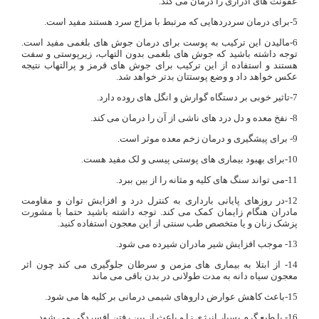
عفونت های ادراری را درمان می کند.
5-برای درمان سردردهایی که مرتبط با مزاج سرد هستند مفید است.
6-مالیدن این ترکیب به پوست برای درمان جوش های بلغمی مفید است.
توجه داشته باشید که جوش های بلغمی بدون التهاب، زیرپوستی و سفت
هستند و استفاده از این ترکیب برای جوش های قرمز و پرالتهاب نتیجه
عکس خواهد داد و وضع پوستتان بدتر خواهد شد.
7-تاثیر خوبی بر دستگاه گوارش و انگل های روده دارد.
8- نفخ معده و دل درد های ناشی از آن را درمان می کند.
9- برای پیشگیری و درمان زخم معده موثر است.
10-برای بهبود بیماری های پوستی پیسی و لک مفید هست.
11-می تواند سنگ های کلیه و مثانه را از بین ببرد.
12-در روزهای پایانی بارداری به کنترل درد و افزایش توان و مقاومت
مادران هنگام زایمان کمک می کند. توجه داشته باشید حتما با مشورت
پزشک زنان و یا متخصص طب سنتی از این معجون استفاده کنید.
13- موجب افزایش شیر مادران شیرده می شود.
14- از ابتلا به بیماری های مزمن و سرطان جلوگیری می کند چون اثر
معجون سیاه دانه به مدت طولانی در بدن باقی می ماند
15-باعث کاهش عوارض داروهای شیمی درمانی بر کلیه ها می شود.
16- با طبع گرم بسیار انرژی زا و باعث از بین رفتن افسردگی می شود.