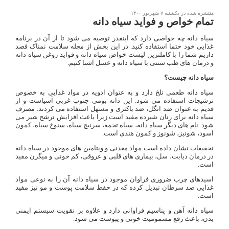
منتشره شده در یکشنبه ۷ شهریور ۱۴۰۰
تمام خواص و فواید سیاه دانه
سیاه دانه چه خواصی دارد که اینقدر توصیه می شود تا از آن در برنامه
غذایی خود حتما استفاده کنید. در این بخش از مجله سلامت نمناک قصد
داریم شما را با کاملترین لیست خواص سیاه دانه و فواید روغن سیاه دانه
و درمان های طب سنتی با سیاه دانه و عسل آشنا کنیم.
سیاه دانه چیست؟
سیاه دانه طعمی تلخ دارد و به عنوان ادویه در مواد غذایی به خصوص
ترشیجات استفاده می شود. این دانه بومی جنوب غربی آسیاست و از
قدیم به عنوان ضد انگل، ضد باکتری و مسهل استفاده می کردند. مصرف
سیاه دانه برای زنان شیرده مفید است زیرا باعث افزایش ترشح شیر می
شود. نام های دیگر سیاه دانه، سیاه تخمه، سرنیچ سیاه، سنوخ سیاه، کمون
اسود، شونیز، شونوز و کمون هندی است.
تحقیقات نشان داده است مواد معدنی و ویتامین های موجود در سیاه دانه
در درمان دیابت، سل، بیماری های قلبی و عروقی، کم خونی و میگرن مفید
است.
اسیدهای چرب ضروری فراوان موجود در سیاه دانه آن را به نوعی مواد
غذایی ضد سرطان تبدیل کرده که در حفظ سلامت پوست و مو نیز مفید
است.
سیاه دانه آهن و پتاسیم فراوانی دارد و علاوه بر تقویت سیستم ایمنی
بدن، باعث رفع مسمومیت خونی و یبوست می شود.