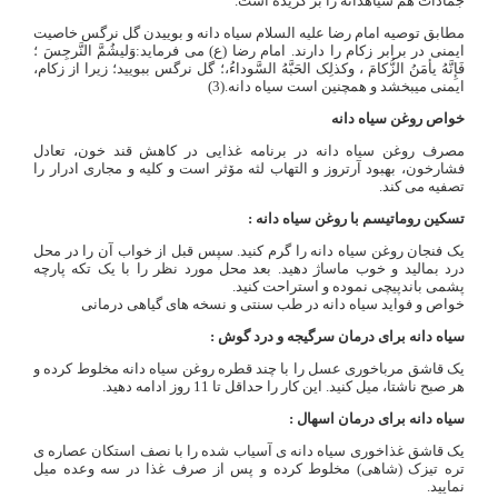
جمادات هم سیاهدانه را بر گزیده است.
مطابق توصیه امام رضا علیه السلام سیاه دانه و بوییدن گل نرگس خاصیت
ایمنی در برابر زکام را دارند. امام رضا (ع) می فرماید:وَلیشُمَّ النَّرجِسَ ؛
فَإِنَّهُ یأمَنُ الزُّکامَ ، وکذلِک الحَبَّهُ السَّوداءُ،؛ گل نرگس ببویید؛ زیرا از زکام،
ایمنی می‏بخشد و همچنین است سیاه دانه.(3)
خواص روغن سیاه دانه
مصرف روغن سیاه دانه در برنامه غذایی در کاهش قند خون، تعادل
فشارخون، بهبود آرتروز و التهاب لثه مۆثر است و کلیه و مجاری ادرار را
تصفیه می کند.
تسکین روماتیسم با روغن سیاه دانه :
یک فنجان روغن سیاه دانه را گرم کنید. سپس قبل از خواب آن را در محل
درد بمالید و خوب ماساژ دهید. بعد محل مورد نظر را با یک تکه پارچه
پشمی باندپیچی نموده و استراحت کنید.
خواص و فواید سیاه دانه در طب سنتی و نسخه های گیاهی درمانی
سیاه دانه برای درمان سرگیجه و درد گوش :
یک قاشق مرباخوری عسل را با چند قطره روغن سیاه دانه مخلوط کرده و
هر صبح ناشتا، میل کنید. این کار را حداقل تا 11 روز ادامه دهید.
سیاه دانه برای درمان اسهال :
یک قاشق غذاخوری سیاه دانه ی آسیاب شده را با نصف استکان عصاره ی
تره تیزک (شاهی) مخلوط کرده و پس از صرف غذا در سه وعده میل
نمایید.