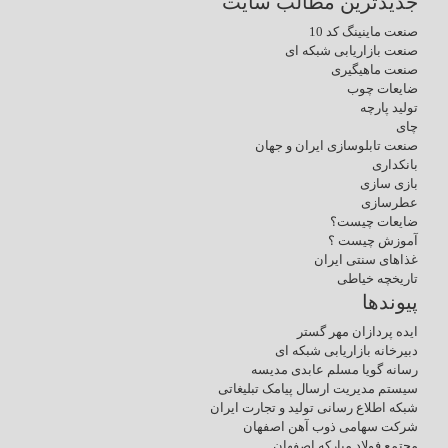
جدیدترین مطالب سایت
صنعت ماینینگ کد 10
صنعت بازاریابی شبکه ای
صنعت ماهیگیری
ضایعات چوب
تولید پارچه
چای
صنعت تابلوسازی ایران و جهان
بانکداری
بازی سازی
عطرسازی
ضایعات چیست؟
آموزش چیست ؟
غذاهای سنتی ایران
تاریخچه خیاطی
پیوندها
ایده پردازان مهر گستر
دبیرخانه بازاریابی شبکه ای
رسانه گویا مسلم عابدی مدیسه
سیستم مدیریت ارسال پیامک تبلیغاتی
شبکه اطلاع رسانی تولید و تجارت ایران
شرکت سهامی ذوب آهن اصفهان
مجتمع فولاد مبارکه اصفهان