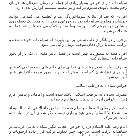
سیاه دانه دارای خواص بسیار زیادی از جمله در درمان سرطان ها، درمان
زخم معده، نابودی سموم در کبد و نیز تنظیم سیستم گوارش بدن دارد.
افرادی که بعد از ابتلا به سرماخوردگی مدام عطسه می کنند می توانند
جوشانده مخلوط سیاه دانه بوداده و روغن زیتون را به مدت یک دقیقه روی
پیشانی خود مرهم کنند. این مخلوط به آنها کمک می کند تا از شر عطسه
ها خلاص شوند.
برخی از درمانگران طب سنتی بر این باورند که سیاه دانه جویده شده و
ترکیب شده با بزاق دهان موجب درمان زگیل می شود.
افراد مبتلا به سینوزیت بهتر است در فصل پاییز هفته ای یک بار از بخور
سیاه دانه استفاده کنند.
مصرف سیاه دانه در وعده های غذایی برای خانم های سردمزاجی که شیر
آنها برای نوزادشان کم است موثر است و به مرور موجب افزایش شیر
آنها می شود.
خواص سیاه دانه در طب اسلامی
مصرف سیاه دانه در طب اسلامی تاکید شده است و امامان و پیامبر اکرم
(ص) از خواص آن برای درمان دردها نام برده اند.
پیامبر اکرم صلی الله علیه و سلم فرمود: “ما من داء إلا فی الحبه السوداء
منه شفاء إلا السام” یعنی هیچ بیماری نیست مگر شفای آن در سیاه دانه
است جز مرگ.
امام رضا علیه السلام درباره خواص اعجاب انگیز سیاه دانه می فرماید:در
سیاهدانه برکت است. در چهل چیز خداوند برکت قرار داده ازحبوبات و