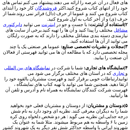
های فعال در آن عرصه را ارائه می دهند.پیشنهاد می کنم تماس های
خود را از انتهای کتاب شروع کنید.اکثر
فروشندگان
کار خود را ابتدای
کتاب شروع می کنند و عموما از حرف (دال) فراتر نمی روند.شما از
حرف (ی) و از آخر کتاب به اول شروع کنید.
۲)استفاده از اینترنت:
با جست و جو در
اینترنت
می توانید
دایرکتوری
مشاغل
مختلف را پیدا کنید و آن ها را تهیه کنید.برخی از سایت های
نیازمندی دسته بندی مشاغل مختلف را دارند که به صورت رایگان
می توانید از آن ها استفاده کنید.
۳)مجلات و نشریات تخصصی صنایع:
عموما هر صنعتی یک یا چند
مجله تخصصی دارد که با مطالعه آن ها می توانید فهرستی از فعالان
آن صنعت را بیابید.
۴)نمایشگاه های تجاری:
شما با شرکت در
نمایشگاه های بین المللی
و
تجاری
که در استان های مختلف برگزار می شود می
توانیدارتباطات خوبی برقرار کنید و فهرست مشتریان بالقوه خود را
ارتقا دهید. همچنین شما می توانید با تهیه کتاب های نمایشگاه ،
فهرست شرکت کنندگان نمایشگاه به همراه نام و آدرس و تلفن آن
ها رابیابید.
۵)دوستان و مشتریان:
از دوستان و مشتریان فعلی خود بخواهید
شما را به دیگران معرفی کنند. نظریه ای وجود دارد به نام شش
درجه جدایی.این نظریه می گوید : هر دو شخص دلخواه روی کره
زمین با ۶ واسطه به هم مربوط میشوند. مثلا شما به عنوان یک
شهروند ایرانی با واسطه حداکثر شش نفر دیگر به یک شهروند کشور