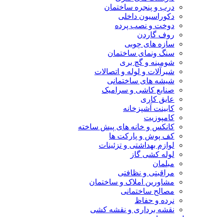
درب و پنجره ساختمان
دکوراسیون داخلی
دوخت و نصب پرده
روف گاردن
سازه های چوبی
سنگ ونمای ساختمان
شومینه و گچ بری
شیرآلات و لوله و اتصالات
شیشه های ساختمانی
صنایع کاشی و سرامیک
عایق کاری
کابینت آشپزخانه
کامپوزیت
کانکس و خانه های پیش ساخته
کف پوش و پارکت ها
لوازم بهداشتی و تزئینات
لوله کشی گاز
مبلمان
مراقبتی و نظافتی
مشاورین املاک و ساختمان
مصالح ساختمانی
نرده و حفاظ
نقشه برداری و نقشه کشی