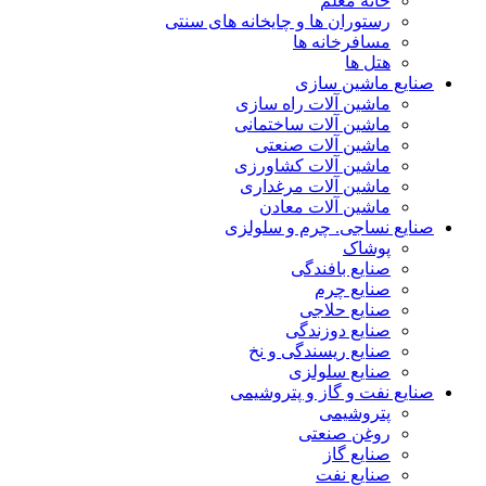
خانه معلم
رستوران ها و چایخانه های سنتی
مسافرخانه ها
هتل ها
صنایع ماشین سازی
ماشین آلات راه سازی
ماشین آلات ساختمانی
ماشین آلات صنعتی
ماشین آلات کشاورزی
ماشین آلات مرغداری
ماشین آلات معادن
صنایع نساجی. چرم و سلولزی
پوشاک
صنایع بافندگی
صنایع چرم
صنایع حلاجی
صنایع دوزندگی
صنایع ریسندگی و نخ
صنایع سلولزی
صنایع نفت و گاز و پتروشیمی
پتروشیمی
روغن صنعتی
صنایع گاز
صنایع نفت