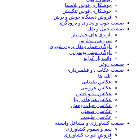
جوشکاری قوس پلاسما
جوشکاری قوس تنگستن
فروش دستگاه جوش و برش
صنعت چوب و نجاری و درودگری
صنعت حمل و نقل
باربری های حمل بار
سرویس مدارس
ناوگان حمل و نقل برون شهری
ناوگان مینی بوسرانی
وانت بار کرایه
صنعت روغن
صنعت عکاسی و فیلمبرداری
آتلیه ها
عکاس تبلیغاتی
عکاس عروسی
عکاس مد و فشن
عکاس هنرهای زیبا
عکاسی حیات وحش
عکاسی صنعتی
عکاسی طبیعت
صنعت کشاورزی و مشاغل وابسته
سم و سموم کشاورزی
فروش ادوات کشاورزی