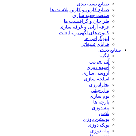
صنایع بسته بندی
صنایع کارتن و کارتن پلاست ها
صنعت جعبه سازی
طراحان و گرافیست ها
غرفه آرایی و غرفه سازی
کانون های آگهی و تبلیغات
لیتوگرافی ها
هدایای تبلیغاتی
صنایع دستی
آبگینه
آثار چرمی
آجیده دوزی
آروسی سازی
اسلحه سازی
بخارادوزی
بدل چینی
بوم سازی
پارچه ها
پته دوزی
پلاس
پوستین دوزی
پولک دوزی
پیله دوزی