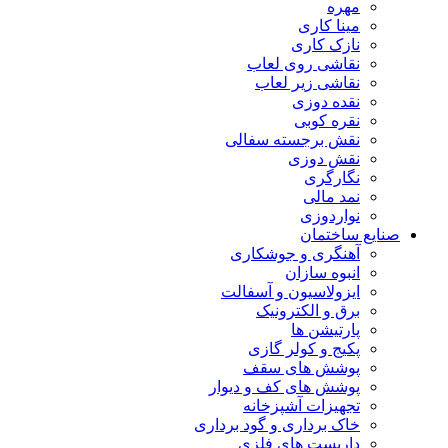
مهره
مینا کاری
نازک کاری
نقاشی روی لعاب
نقاشی زیر لعاب
نقده دوزی
نقره کوبی
نقش برجسته سفالی
نقش دوزی
نگارگری
نمد مالی
نواردوزی
صنایع ساختمان
آهنگری و جوشکاری
انبوه سازان
ایزولاسیون و آسفالت
برق و الکترونیک
پارتیشن ها
پکیج و کولر گازی
پوشش های سقف
پوشش های کف و دیوار
تجهیزات آشپزخانه
خاک برداری و گود برداری
داربست های فلزی