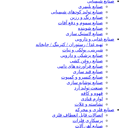
صنایع شیمیایی
صنایع پلیمری
صنایع تولید کودهای شیمیایی
صنایع رنگ و رزین
صنایع سموم و دفع آفات
صنایع شوینده
صنایع لاستیک سازی
صنایع غذایی و دارویی
تهیه غذا / رستوران / کترینگ / چایخانه
شیرینی، پولکی و نبات
صنایع پزشکی و دارویی
صنایع روغن کشی
صنایع فرآورده های دامی
صنایع قند سازی
صنایع کنسرو و کمپوت
صنایع نوشابه سازی
صنعت تولید آرد
قهوه و کافه
لوازم قنادی
نشاسته و غلات
صنایع فلزی و محرکه
اتصالات قابل انعطاف فلزی
پرسکاری فلزات
صنایع آهن آلات