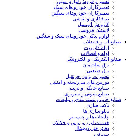
تعمیر و فروش لوازم موتور
تعمیرکاران خودرو های سبک
تعمیرکاران خودروهای سنگین
صافکاری و نقاشی
کارواش اتومبیل
لاستیک فروشی
لوازم یدکی خودروهای سبک و سنگین
صنایع آب و فاضلاب
لوله کاپوزیت
لوله و اتصالات
صنایع الکتریکی و الکترونیک
برق ساختمان
برق صنعتی
تجهیزات برقی جرثقیل
دوربین های مداربسته و امنیتی
صنایع خانگی و تزئینی
صنایع صوتی و تصویری
صنایع چاپ و بسته بندی و تبلیغات
پاکت سازی
تابلو سازی ها
چاپخانه ها و چاپ بنر
خدمات لیزر و برش و حکاکی
دفاتر فنی دیجیتال
صحافی