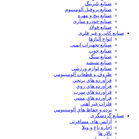
صنایع بلبرینگ
صنایع پروفیل آلومینیوم
صنایع پیچ و مهره
صنایع خودرو سازی
صنایع فولاد
صنایع کانی و غیر فلزی
انواع آلياژها
صنایع تجهیزات ایمنی
صنایع چوب
صنایع سنگ
صنایع شیشه
صنایع لوازم ورزشی
ظروف و قطعات آلومينيومي
فرآورده هاي برنجي
فرآورده هاي روي
فرآورده هاي سرب
فرآورده هاي مسي
فلزات غير آهني
نرده و حفاظ هاي آلومينيومي
صنایع گردشگری
آژانس های مسافرتی
اجاره باغ و ویلا
تالار ها