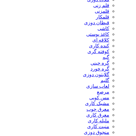
قلم زنی
قلمزنی
قلمکار
قیطان دوزی
کاشی
کاغذ پوستی
کلاقه ای
کنده کاری
کوفته گری
گبه
گره چینی
گره خورد
گلابتون دوزی
گلیم
لعاب سازی
مرصع
مس کوبی
مشبک کاری
معرق چوب
معرق کاری
مليله کاری
منبت کاری
منجوق دوزی