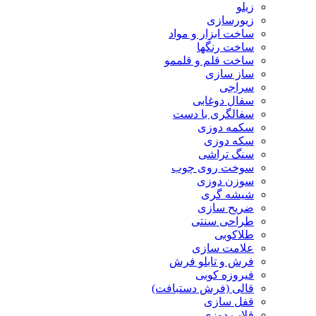
زیلو
زیورسازی
ساخت ابزار و مواد
ساخت رنگها
ساخت قلم و قلممو
ساز سازی
سراجی
سفال دوغابی
سفالگری با دست
سکمه دوزی
سکه دوزی
سنگ تراشی
سوخت روی چوب
سوزن دوزی
شیشه گری
ضریح سازی
طراحی سنتی
طلاکوبی
علامت سازی
فرش و تابلو فرش
فیروزه کوبی
قالی (فرش دستبافت)
قفل سازی
قلاب دوزی