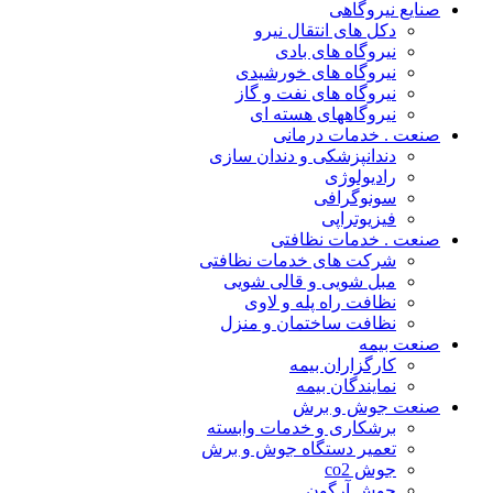
صنایع نیروگاهی
دکل های انتقال نیرو
نیروگاه های بادی
نیروگاه های خورشیدی
نیروگاه های نفت و گاز
نیروگاههای هسته ای
صنعت . خدمات درمانی
دندانپزشکی و دندان سازی
رادیولوژی
سونوگرافی
فیزیوتراپی
صنعت . خدمات نظافتی
شرکت های خدمات نظافتی
مبل شویی و قالی شویی
نظافت راه پله و لاوی
نظافت ساختمان و منزل
صنعت بیمه
کارگزاران بیمه
نمایندگان بیمه
صنعت جوش و برش
برشکاری و خدمات وابسته
تعمیر دستگاه جوش و برش
جوش co2
جوش آرگون