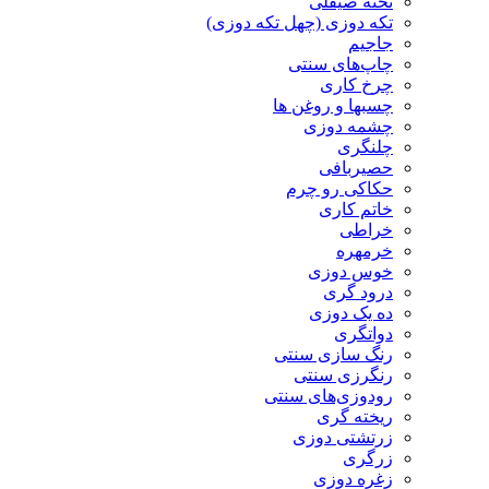
تخته صیقلی
تکه دوزی (چهل تکه دوزی)
جاجیم
چاپ‌های سنتی
چرخ کاری
چسبها و روغن ها
چشمه دوزی
چلنگری
حصیربافی
حکاکی رو چرم
خاتم کاری
خراطی
خرمهره
خوس دوزی
درود گری
ده یک دوزی
دواتگری
رنگ سازی سنتی
رنگرزی سنتی
رودوزی‌های سنتی
ریخته گری
زرتشتی دوزی
زرگری
زغره دوزی