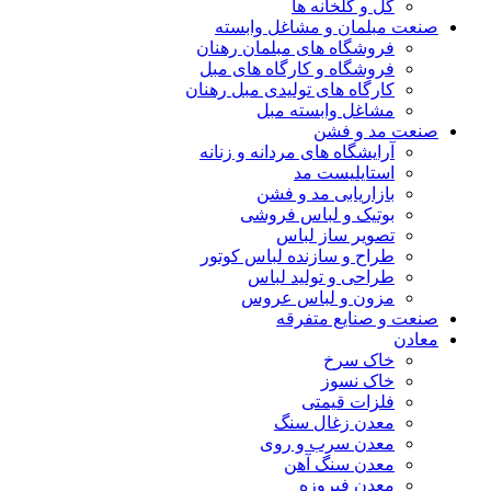
گل و گلخانه ها
صنعت مبلمان و مشاغل وابسته
فروشگاه های مبلمان رهنان
فروشگاه و کارگاه های مبل
کارگاه های تولیدی مبل رهنان
مشاغل وابسته مبل
صنعت مد و فشن
آرایشگاه های مردانه و زنانه
استایلیست مد
بازاریابی مد و فشن
بوتیک و لباس فروشی
تصویر ساز لباس
طراح و سازنده لباس کوتور
طراحی و تولید لباس
مزون و لباس عروس
صنعت و صنایع متفرقه
معادن
خاک سرخ
خاک نسوز
فلزات قیمتی
معدن زغال سنگ
معدن سرب و روی
معدن سنگ آهن
معدن فیروزه