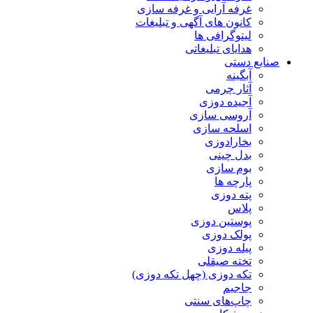
غرفه آرایی و غرفه سازی
کانون های آگهی و تبلیغات
لیتوگرافی ها
هدایای تبلیغاتی
صنایع دستی
آبگینه
آثار چرمی
آجیده دوزی
آروسی سازی
اسلحه سازی
بخارادوزی
بدل چینی
بوم سازی
پارچه ها
پته دوزی
پلاس
پوستین دوزی
پولک دوزی
پیله دوزی
تخته صیقلی
تکه دوزی (چهل تکه دوزی)
جاجیم
چاپ‌های سنتی