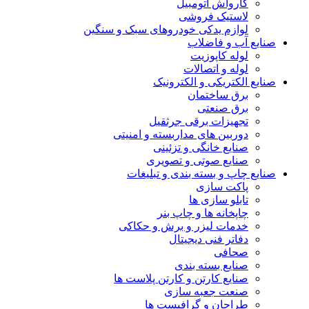
کارواش اتومبیل
لاستیک فروشی
لوازم یدکی خودروهای سبک و سنگین
صنایع آب و فاضلاب
لوله کاپوزیت
لوله و اتصالات
صنایع الکتریکی و الکترونیک
برق ساختمان
برق صنعتی
تجهیزات برقی جرثقیل
دوربین های مداربسته و امنیتی
صنایع خانگی و تزئینی
صنایع صوتی و تصویری
صنایع چاپ و بسته بندی و تبلیغات
پاکت سازی
تابلو سازی ها
چاپخانه ها و چاپ بنر
خدمات لیزر و برش و حکاکی
دفاتر فنی دیجیتال
صحافی
صنایع بسته بندی
صنایع کارتن و کارتن پلاست ها
صنعت جعبه سازی
طراحان و گرافیست ها