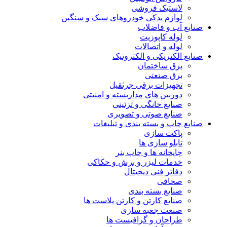
لاستیک فروشی
لوازم یدکی خودروهای سبک و سنگین
صنایع آب و فاضلاب
لوله کاپوزیت
لوله و اتصالات
صنایع الکتریکی و الکترونیک
برق ساختمان
برق صنعتی
تجهیزات برقی جرثقیل
دوربین های مداربسته و امنیتی
صنایع خانگی و تزئینی
صنایع صوتی و تصویری
صنایع چاپ و بسته بندی و تبلیغات
پاکت سازی
تابلو سازی ها
چاپخانه ها و چاپ بنر
خدمات لیزر و برش و حکاکی
دفاتر فنی دیجیتال
صحافی
صنایع بسته بندی
صنایع کارتن و کارتن پلاست ها
صنعت جعبه سازی
طراحان و گرافیست ها