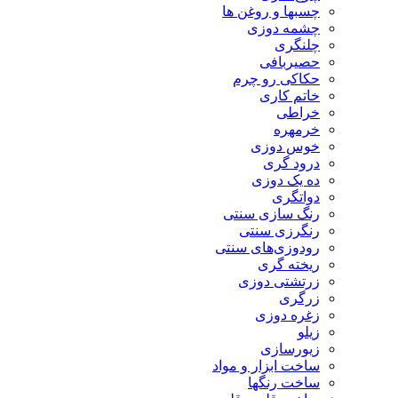
چسبها و روغن ها
چشمه دوزی
چلنگری
حصیربافی
حکاکی رو چرم
خاتم کاری
خراطی
خرمهره
خوس دوزی
درود گری
ده یک دوزی
دواتگری
رنگ سازی سنتی
رنگرزی سنتی
رودوزی‌های سنتی
ریخته گری
زرتشتی دوزی
زرگری
زغره دوزی
زیلو
زیورسازی
ساخت ابزار و مواد
ساخت رنگها