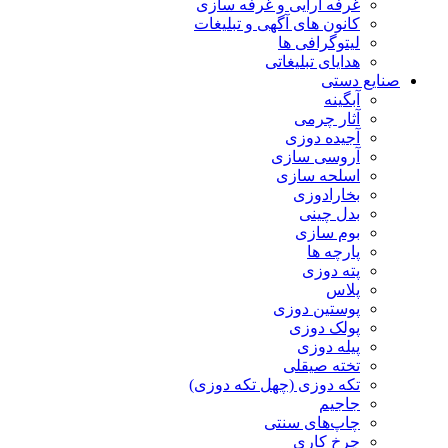
غرفه آرایی و غرفه سازی
کانون های آگهی و تبلیغات
لیتوگرافی ها
هدایای تبلیغاتی
صنایع دستی
آبگینه
آثار چرمی
آجیده دوزی
آروسی سازی
اسلحه سازی
بخارادوزی
بدل چینی
بوم سازی
پارچه ها
پته دوزی
پلاس
پوستین دوزی
پولک دوزی
پیله دوزی
تخته صیقلی
تکه دوزی (چهل تکه دوزی)
جاجیم
چاپ‌های سنتی
چرخ کاری