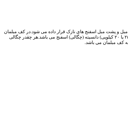
مبل و پشت مبل اسفنج های نازک قرار داده می شود.در کف مبلمان
هم در بسیاری از موارد اسفنج هایی موسوم به اسفنج ۳۰ کیلویی یا اسفنج یورتان استفاده می شود که منظور از ۳۰ کیلویی (در برخی موارد ۲۵ یا ۲۰ کیلویی) دانسیته (چگالی) اسفنج می باشد.هر چقدر چگالی
ه کف مبلمان می باشد.