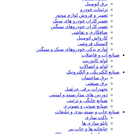
برق اتومبیل
تزئینات خودرو
تعمیر و فروش لوازم موتور
تعمیرکاران خودرو های سبک
تعمیرکاران خودروهای سنگین
صافکاری و نقاشی
کارواش اتومبیل
لاستیک فروشی
لوازم یدکی خودروهای سبک و سنگین
صنایع آب و فاضلاب
لوله کاپوزیت
لوله و اتصالات
صنایع الکتریکی و الکترونیک
برق ساختمان
برق صنعتی
تجهیزات برقی جرثقیل
دوربین های مداربسته و امنیتی
صنایع خانگی و تزئینی
صنایع صوتی و تصویری
صنایع چاپ و بسته بندی و تبلیغات
پاکت سازی
تابلو سازی ها
چاپخانه ها و چاپ بنر