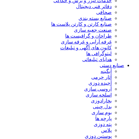
خدمات لیزر و برش و حکاکی
دفاتر فنی دیجیتال
صحافی
صنایع بسته بندی
صنایع کارتن و کارتن پلاست ها
صنعت جعبه سازی
طراحان و گرافیست ها
غرفه آرایی و غرفه سازی
کانون های آگهی و تبلیغات
لیتوگرافی ها
هدایای تبلیغاتی
صنایع دستی
آبگینه
آثار چرمی
آجیده دوزی
آروسی سازی
اسلحه سازی
بخارادوزی
بدل چینی
بوم سازی
پارچه ها
پته دوزی
پلاس
پوستین دوزی