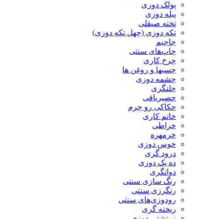
پولک دوزی
پیله دوزی
تخته صیقلی
تکه دوزی (چهل تکه دوزی)
جاجیم
چاپ‌های سنتی
چرخ کاری
چسبها و روغن ها
چشمه دوزی
چلنگری
حصیربافی
حکاکی رو چرم
خاتم کاری
خراطی
خرمهره
خوس دوزی
درود گری
ده یک دوزی
دواتگری
رنگ سازی سنتی
رنگرزی سنتی
رودوزی‌های سنتی
ریخته گری
زرتشتی دوزی