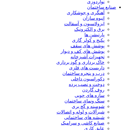
نواردوزی
صنایع ساختمان
آهنگری و جوشکاری
انبوه سازان
ایزولاسیون و آسفالت
برق و الکترونیک
پارتیشن ها
پکیج و کولر گازی
پوشش های سقف
پوشش های کف و دیوار
تجهیزات آشپزخانه
خاک برداری و گود برداری
داربست های فلزی
درب و پنجره ساختمان
دکوراسیون داخلی
دوخت و نصب پرده
روف گاردن
سازه های چوبی
سنگ ونمای ساختمان
شومینه و گچ بری
شیرآلات و لوله و اتصالات
شیشه های ساختمانی
صنایع کاشی و سرامیک
عایق کاری