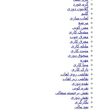
گره خورد
گلابتون دوزی
گلیم
لعاب سازی
مرصع
مس کوبی
مشبک کاری
معرق چوب
معرق کاری
مليله کاری
منبت کاری
منجوق دوزی
مهره
مینا کاری
نازک کاری
نقاشی روی لعاب
نقاشی زیر لعاب
نقده دوزی
نقره کوبی
نقش برجسته سفالی
نقش دوزی
نگارگری
نمد مالی