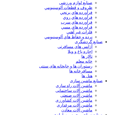
صنایع لوازم ورزشی
ظروف و قطعات آلومينيومي
فرآورده هاي برنجي
فرآورده هاي روي
فرآورده هاي سرب
فرآورده هاي مسي
فلزات غير آهني
نرده و حفاظ هاي آلومينيومي
صنایع گردشگری
آژانس های مسافرتی
اجاره باغ و ویلا
تالار ها
خانه معلم
رستوران ها و چایخانه های سنتی
مسافرخانه ها
هتل ها
صنایع ماشین سازی
ماشین آلات راه سازی
ماشین آلات ساختمانی
ماشین آلات صنعتی
ماشین آلات کشاورزی
ماشین آلات مرغداری
ماشین آلات معادن
صنایع نساجی. چرم و سلولزی