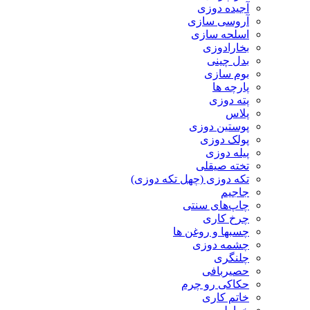
آجیده دوزی
آروسی سازی
اسلحه سازی
بخارادوزی
بدل چینی
بوم سازی
پارچه ها
پته دوزی
پلاس
پوستین دوزی
پولک دوزی
پیله دوزی
تخته صیقلی
تکه دوزی (چهل تکه دوزی)
جاجیم
چاپ‌های سنتی
چرخ کاری
چسبها و روغن ها
چشمه دوزی
چلنگری
حصیربافی
حکاکی رو چرم
خاتم کاری