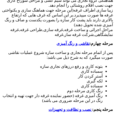
هماهنگی گروه نجاری می تواند سیم کشی و مراحل سوراخ کاری
جهت نصب اقلام روشنائی را انجام دهد.
زیبا سازی اطراف غرفه(این مرحله جهت هماهنگ سازی و یکنواختی
غرفه ها صورت میپذیرد.بر این اساس که غرف هایی که ارتفاع
بالاتری دارند باید پشت کار سازه را بصورت یکدست و صاف و رنگ
آمیزی شده تحویل دهند)
مراحل اجرائی و ساخت غرفه,غرفه سازی,طراحی غرفه,غرفه
نمایشگاهی,شرکت غرفه ساز,غرفه
مرحله چهارم:
نقاشی و رنگ آمیزی
پس از اتمام مرحله نجاری و ساخت سازه شروع عملیات نقاشی
صورت میگیرد که به شرح ذیل می باشد:
بتونه کاری و رفع درزهای نجاری سازه
سمباده کاری
آستر کردن کار
لکه گیری
سمباده کاری
رنگ کاری مرحله دوم
رنگ آمیزی غرفه (حضور نماینده غرفه دار جهت تهیه و انتخاب
رنگ در این مرحله ضروری می باشد)
مرحله پنجم:
نصب و نظافت و تجهیزات