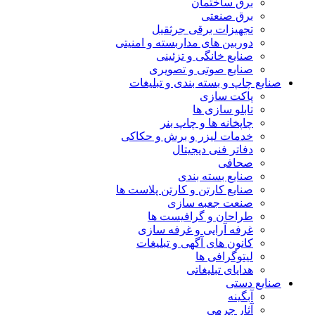
برق ساختمان
برق صنعتی
تجهیزات برقی جرثقیل
دوربین های مداربسته و امنیتی
صنایع خانگی و تزئینی
صنایع صوتی و تصویری
صنایع چاپ و بسته بندی و تبلیغات
پاکت سازی
تابلو سازی ها
چاپخانه ها و چاپ بنر
خدمات لیزر و برش و حکاکی
دفاتر فنی دیجیتال
صحافی
صنایع بسته بندی
صنایع کارتن و کارتن پلاست ها
صنعت جعبه سازی
طراحان و گرافیست ها
غرفه آرایی و غرفه سازی
کانون های آگهی و تبلیغات
لیتوگرافی ها
هدایای تبلیغاتی
صنایع دستی
آبگینه
آثار چرمی