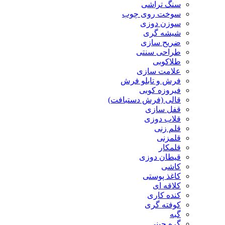
سنگ تراشی
سوخت روی چوب
سوزن دوزی
شیشه گری
ضریح سازی
طراحی سنتی
طلاکوبی
علامت سازی
فرش و تابلو فرش
فیروزه کوبی
قالی (فرش دستبافت)
قفل سازی
قلاب دوزی
قلم زنی
قلمزنی
قلمکار
قیطان دوزی
کاشی
کاغذ پوستی
کلاقه ای
کنده کاری
کوفته گری
گبه
گره چینی