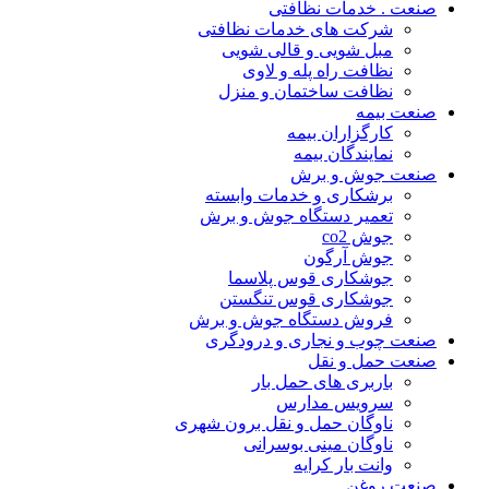
صنعت . خدمات نظافتی
شرکت های خدمات نظافتی
مبل شویی و قالی شویی
نظافت راه پله و لاوی
نظافت ساختمان و منزل
صنعت بیمه
کارگزاران بیمه
نمایندگان بیمه
صنعت جوش و برش
برشکاری و خدمات وابسته
تعمیر دستگاه جوش و برش
جوش co2
جوش آرگون
جوشکاری قوس پلاسما
جوشکاری قوس تنگستن
فروش دستگاه جوش و برش
صنعت چوب و نجاری و درودگری
صنعت حمل و نقل
باربری های حمل بار
سرویس مدارس
ناوگان حمل و نقل برون شهری
ناوگان مینی بوسرانی
وانت بار کرایه
صنعت روغن