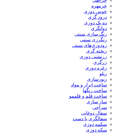
خراطی
خرمهره
خوس دوزی
درود گری
ده یک دوزی
دواتگری
رنگ سازی سنتی
رنگرزی سنتی
رودوزی‌های سنتی
ریخته گری
زرتشتی دوزی
زرگری
زغره دوزی
زیلو
زیورسازی
ساخت ابزار و مواد
ساخت رنگها
ساخت قلم و قلممو
ساز سازی
سراجی
سفال دوغابی
سفالگری با دست
سکمه دوزی
سکه دوزی