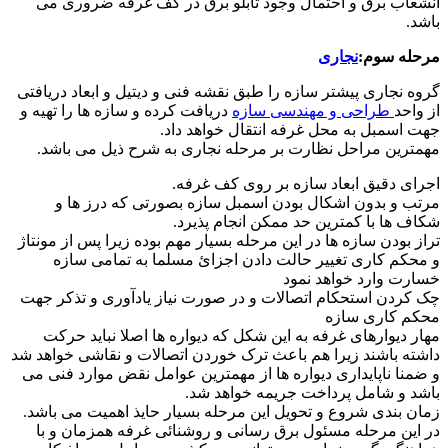
انشعاب برق و احتمال وجود تابلو برق در کف غرفه ضروری می
باشد.
مرحله سوم:
نجاری
گروه نجاری پیشتر سازه را طبق نقشه فنی و دیتیل و ابعاد دریافتی
از واحد
طراحی و مهندسی سازه
دریافت کرده و سازه ها را تهیه و
جهت اسمبل به محل غرفه انتقال خواهد داد.
مهمترین مراحل نظارت بر مرحله نجاری به شرح ذیل می باشد.
اجرای دقیق ابعاد سازه بر روی کف غرفه.
مرتب و بدون اشکال بودن اسمبل سازه بصورتی که درز ها و
شکاف ها با کمترین حد ممکن انجام پذیرد.
تراز بودن سازه ها در این مرحله بسیار مهم بوده زیرا پس از مونتاژ
و محکم کاری تغییر حالت دادن اجزائ مسلما به تمامی سازه
خسارت وارد خواهد نمود
چک کردن استحکام اتصالات و در صورت نیاز یادآوری و تذکر جهت
محکم کاری سازه
مهار دیوارهای غرفه به این شکل که دیواره ها اصلا نباید حرکت
داشته باشند زیرا هم باعث ترک خوردن اتصالات و نقاشی خواهد شد
و ضمنا ناپایداری دیواره ها از مهمترین عوامل نقض موارد فنی می
باشد و شامل پرداخت جریمه خواهد شد.
زمان بندی شروع و تحویل این مرحله بسیار حایذ اهمیت می باشد.
در این مرحله مسئول برق رسانی و روشنائی غرفه همزمان و با