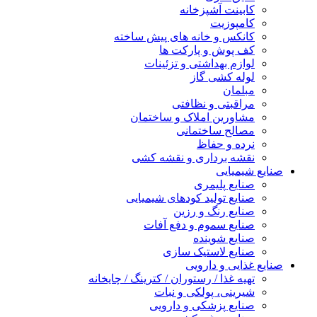
کابینت آشپزخانه
کامپوزیت
کانکس و خانه های پیش ساخته
کف پوش و پارکت ها
لوازم بهداشتی و تزئینات
لوله کشی گاز
مبلمان
مراقبتی و نظافتی
مشاورین املاک و ساختمان
مصالح ساختمانی
نرده و حفاظ
نقشه برداری و نقشه کشی
صنایع شیمیایی
صنایع پلیمری
صنایع تولید کودهای شیمیایی
صنایع رنگ و رزین
صنایع سموم و دفع آفات
صنایع شوینده
صنایع لاستیک سازی
صنایع غذایی و دارویی
تهیه غذا / رستوران / کترینگ / چایخانه
شیرینی، پولکی و نبات
صنایع پزشکی و دارویی