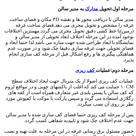
مرحله اول:تحویل
مدارک
به مدیر سالن
مدیر سالن با دریافت مجوز ها و نقشه ۳D مکان و فضای ساخت
غرفه را مشخص و تحویل مجری می دهد.فضای ساخت غرفه
(زمین)با خط کشی دقیق تحویل مجری می گردد.مهمترین اختلافات
بوجود آمده در این مرحله اختلاف ابعاد تحویلی از مدیر سالن و
نمایشگاه با ابعاد طراحی شده جهت سازه می باشد.لذا حتما ابعاد و
فضای تحویلی جهت غرفه سازی دقیقا چک شود و در صورت عدم
هماهنگی پیگیری ها و رفع اشکال قبل از مرحله کف سازی انجام
پذیرد.
مرحله دوم:عملیات
کف ریزی
عملیات کف ریزی اصولا از یک متریال جهت ایجاد اختلاف سطح
۱۰CM حمایت می کند که اغلب از باکسهای چوبی و در مواقع لزوم
که کف سالن با پستی بلندی غیر متعارف همراه است از کفه های
رگلاژی استفاده می گردد و سپس پارکت یا موکت یا کفپوش مورد
نظر بر روی آن نصب میگردد.
پس از مرحله کف ریزی حتما فضای کف سازی شده با مدیر سالن
جهت عدم اختلاف چک شود و تاییدیه شفاهی کسب گردد.
حضور مسئول برق رسانی غرفه در این مرحله به علت تهیه و نصب