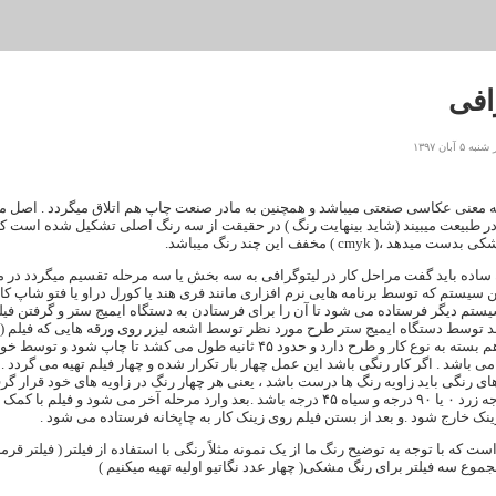
افی
آبان ۱۳۹۷
 معنی
عکاسی صنعتی
میباشد و همچنین به
مادر صنعت چاپ
هم اتلاق میگردد . اصل م
در طبیعت میبیند (شاید بینهایت رنگ ) در حقیقت از سه رنگ اصلی تشکیل شده است که 
هد ،( cmyk ) مخفف این چند رنگ میباشد.
این سیستم که توسط
برنامه هایی نرم افزاری
مانند فری هند یا کورل دراو یا فتو شاپ کا
یستم دیگر فرستاده می شود تا آن را برای فرستادن به دستگاه ایمیج ستر و گرفتن فیلم
 توسط دستگاه ایمیج ستر طرح مورد نظر توسط اشعه لیزر روی ورقه هایی که فیلم ( نگ
زمان چاپ هم بسته به نوع کار و طرح دارد و حدود ۴۵ ثانیه ط
ی باشد . اگر کار رنگی باشد این عمل چهار بار تکرار شده و چهار فیلم تهیه می گردد . ب
قرمز ۷۵ درجه زرد ۰ یا ۹۰ درجه و سیاه ۴۵ درجه باشد .بعد وارد مرحله آخ
زینک خارج شود .و بعد از بستن فیلم روی زینک کار به چاپخانه فرستاده می شود .
است که با توجه به توضیح رنگ ما از یک نمونه مثلاً رنگی با استفاده از
فیلتر
( فیلتر قرم
جموع سه فیلتر برای رنگ مشکی( چهار عدد نگاتیو اولیه تهیه میکنیم )