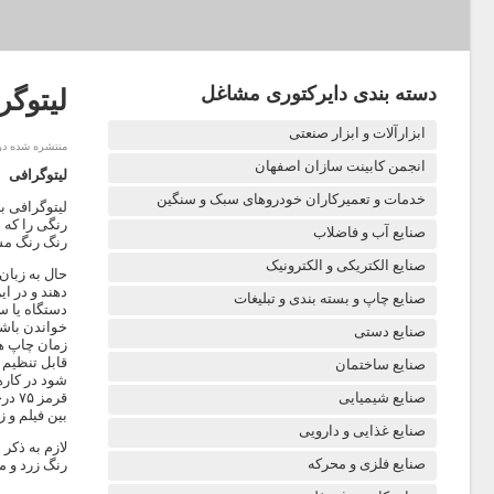
دسته بندی دایرکتوری مشاغل
لیتوگر
ابزارآلات و ابزار صنعتی
منتشره شده در شنبه ۵ 
انجمن کابینت سازان اصفهان
لیتوگرافی
خدمات و تعمیرکاران خودروهای سبک و سنگین
لیتوگرافی
به
رنگی را که 
صنایع آب و فاضلاب
رنگ رنگ مشکی بدست مید
صنایع الکتریکی و الکترونیک
دهند و در 
صنایع چاپ و بسته بندی و تبلیغات
دستگاه یا س
خواندن باشد
صنایع دستی
قابل تنظیم م
صنایع ساختمان
صنایع شیمیایی
بین فیلم و 
صنایع غذایی و دارویی
لازم به ذکر 
صنایع فلزی و محرکه
رنگ زرد و م