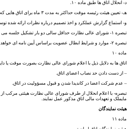
د- انحلال اتاق ها طبق ماده ۱۰.
هـ- تعیین هیئت رئیسه موقت حداکثر به مدت ۳ ماه برای اتاق هایی که قادر به انجام وظایف خود نبوده با اعلام تاریخ انتخابات جدید.
و- استماع گزارش عملکرد و اخذ تصمیم درباره نظرات ارائه شده توسط
تبصره ۱- شورای عالی نظارت حداقل سالی دو بار تشکیل جلسه می دهد. نحوه تشکیل جلسات و رسمیت یافتن آنها طی آیین نامه ای خواهد بود که به تصویب شورای عالی نظارت می رسد.
تبصره ۲- موارد و شرایط ابطال عضویت براساس آیین نامه ای خواهد بود که به پیشنهاد هیئت رئیسه به تصویب شورای عالی نظارت خواهد رسید.
ماده ۱۰
اتاق ها به دلایل ذیل با اعلام شورای عالی نظارت بصورت موقت یا دای
– از دست دادن حد نصاب اعضای اتاق.
– عدم شرکت اعضا در کاندیدا شدن و قبول مسؤولیت در اتاق.
مایملک و تعهدات مالی اتاق مذکور عمل نمایند.
هیئت نمایندگان
ماده ۱۱
هیئت نمایندگان اتاق ایران :