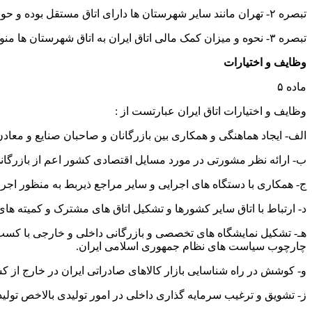
تبصره ۲- تهران مانند سایر شهرستان ها دارای اتاق مستقل بوده و حوزه فعالیت و شرح وظایـف آن بــا بقیه اتاق ها یکسان است.
تبصره ۳- نحوه و میزان کمک مالی اتاق ایران به اتاق شهرستان ها منوط به تصویب هیئت رئیسه اتاق ایران است.
وظایف و اختیارات
ماده ۵
وظایف و اختیارات اتاق ایران عبارتست از :
الف- ایجاد هماهنگی و همکاری بین بازرگانان و صاحبان صنایع و معا
ب- ارائه نظر مشورتی در مورد مسایل اقتصادی کشور اعم از بازرگانی،
ج- همکاری با دستگاه های اجرایی و سایر مراجع ذیربط به منظور اجرا
د- ارتباط با اتاق سایر کشورها و تشکیل اتاق های مشترک و کمیته ه
هـ- تشکیل نمایشگاه های تخصصی و بازرگانی داخلی و خارجی با کسب 
چارچوب سیاست های نظام جمهوری اسلامی ایران.
و- کوشش در راه شناسایی بازار کالاهای صادراتی ایران در خارج ا
ز- تشویق و ترغیب سرمایه گذاری داخلی در امور تولیدی بالاخص تولید