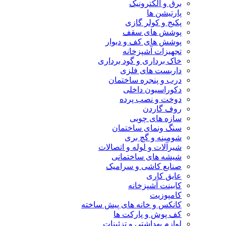
برق و الکترونیک
پارتیشن ها
پکیج و کولر گازی
پوشش های سقف
پوشش های کف و دیوار
تجهیزات آشپزخانه
خاک برداری و گود برداری
داربست های فلزی
درب و پنجره ساختمان
دکوراسیون داخلی
دوخت و نصب پرده
روف گاردن
سازه های چوبی
سنگ ونمای ساختمان
شومینه و گچ بری
شیرآلات و لوله و اتصالات
شیشه های ساختمانی
صنایع کاشی و سرامیک
عایق کاری
کابینت آشپزخانه
کامپوزیت
کانکس و خانه های پیش ساخته
کف پوش و پارکت ها
لوازم بهداشتی و تزئینات