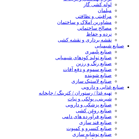
لوله کشی گاز
مبلمان
مراقبتی و نظافتی
مشاورین املاک و ساختمان
مصالح ساختمانی
نرده و حفاظ
نقشه برداری و نقشه کشی
صنایع شیمیایی
صنایع پلیمری
صنایع تولید کودهای شیمیایی
صنایع رنگ و رزین
صنایع سموم و دفع آفات
صنایع شوینده
صنایع لاستیک سازی
صنایع غذایی و دارویی
تهیه غذا / رستوران / کترینگ / چایخانه
شیرینی، پولکی و نبات
صنایع پزشکی و دارویی
صنایع روغن کشی
صنایع فرآورده های دامی
صنایع قند سازی
صنایع کنسرو و کمپوت
صنایع نوشابه سازی