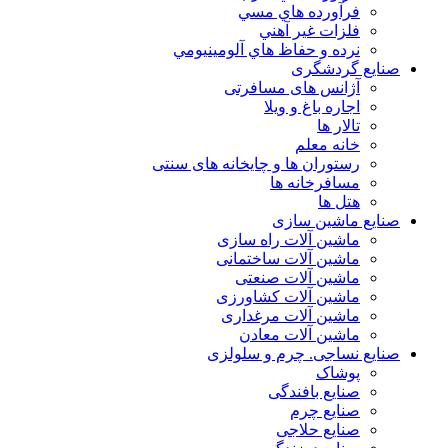
فرآورده هاي مسي
فلزات غير آهني
نرده و حفاظ هاي آلومينيومي
صنایع گردشگری
آژانس های مسافرتی
اجاره باغ و ویلا
تالار ها
خانه معلم
رستوران ها و چایخانه های سنتی
مسافرخانه ها
هتل ها
صنایع ماشین سازی
ماشین آلات راه سازی
ماشین آلات ساختمانی
ماشین آلات صنعتی
ماشین آلات کشاورزی
ماشین آلات مرغداری
ماشین آلات معادن
صنایع نساجی. چرم و سلولزی
پوشاک
صنایع بافندگی
صنایع چرم
صنایع حلاجی