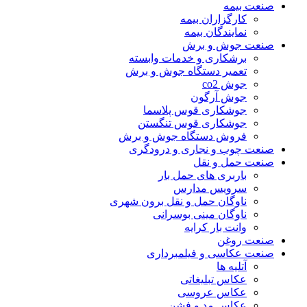
صنعت بیمه
کارگزاران بیمه
نمایندگان بیمه
صنعت جوش و برش
برشکاری و خدمات وابسته
تعمیر دستگاه جوش و برش
جوش co2
جوش آرگون
جوشکاری قوس پلاسما
جوشکاری قوس تنگستن
فروش دستگاه جوش و برش
صنعت چوب و نجاری و درودگری
صنعت حمل و نقل
باربری های حمل بار
سرویس مدارس
ناوگان حمل و نقل برون شهری
ناوگان مینی بوسرانی
وانت بار کرایه
صنعت روغن
صنعت عکاسی و فیلمبرداری
آتلیه ها
عکاس تبلیغاتی
عکاس عروسی
عکاس مد و فشن