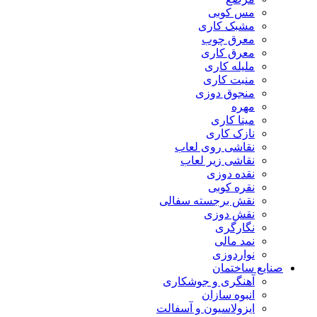
مس کوبی
مشبک کاری
معرق چوب
معرق کاری
مليله کاری
منبت کاری
منجوق دوزی
مهره
مینا کاری
نازک کاری
نقاشی روی لعاب
نقاشی زیر لعاب
نقده دوزی
نقره کوبی
نقش برجسته سفالی
نقش دوزی
نگارگری
نمد مالی
نواردوزی
صنایع ساختمان
آهنگری و جوشکاری
انبوه سازان
ایزولاسیون و آسفالت