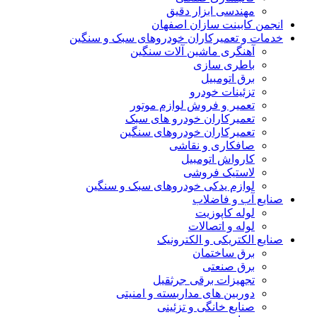
مهندسی ابزار دقیق
انجمن کابینت سازان اصفهان
خدمات و تعمیرکاران خودروهای سبک و سنگین
آهنگری ماشین آلات سنگین
باطری سازی
برق اتومبیل
تزئینات خودرو
تعمیر و فروش لوازم موتور
تعمیرکاران خودرو های سبک
تعمیرکاران خودروهای سنگین
صافکاری و نقاشی
کارواش اتومبیل
لاستیک فروشی
لوازم یدکی خودروهای سبک و سنگین
صنایع آب و فاضلاب
لوله کاپوزیت
لوله و اتصالات
صنایع الکتریکی و الکترونیک
برق ساختمان
برق صنعتی
تجهیزات برقی جرثقیل
دوربین های مداربسته و امنیتی
صنایع خانگی و تزئینی