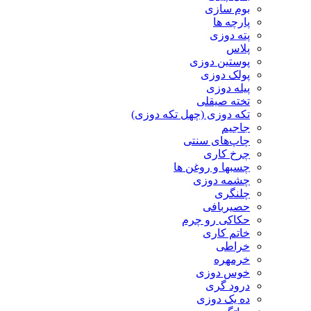
بوم سازی
پارچه ها
پته دوزی
پلاس
پوستین دوزی
پولک دوزی
پیله دوزی
تخته صیقلی
تکه دوزی (چهل تکه دوزی)
جاجیم
چاپ‌های سنتی
چرخ کاری
چسبها و روغن ها
چشمه دوزی
چلنگری
حصیربافی
حکاکی رو چرم
خاتم کاری
خراطی
خرمهره
خوس دوزی
درود گری
ده یک دوزی