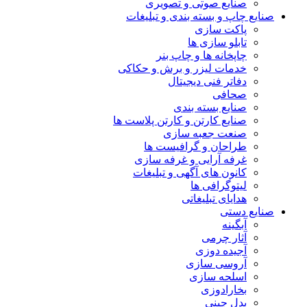
صنایع صوتی و تصویری
صنایع چاپ و بسته بندی و تبلیغات
پاکت سازی
تابلو سازی ها
چاپخانه ها و چاپ بنر
خدمات لیزر و برش و حکاکی
دفاتر فنی دیجیتال
صحافی
صنایع بسته بندی
صنایع کارتن و کارتن پلاست ها
صنعت جعبه سازی
طراحان و گرافیست ها
غرفه آرایی و غرفه سازی
کانون های آگهی و تبلیغات
لیتوگرافی ها
هدایای تبلیغاتی
صنایع دستی
آبگینه
آثار چرمی
آجیده دوزی
آروسی سازی
اسلحه سازی
بخارادوزی
بدل چینی