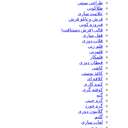
طراحی سنتی
طلاکوبی
علامت سازی
فرش و تابلو فرش
فیروزه کوبی
قالی (فرش دستبافت)
قفل سازی
قلاب دوزی
قلم زنی
قلمزنی
قلمکار
قیطان دوزی
کاشی
کاغذ پوستی
کلاقه ای
کنده کاری
کوفته گری
گبه
گره چینی
گره خورد
گلابتون دوزی
گلیم
لعاب سازی
مرصع