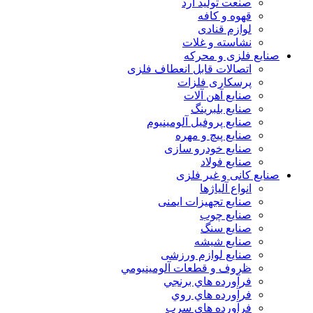
صنعت تولید آرد
قهوه و کافه
لوازم قنادی
نشاسته و غلات
صنایع فلزی و محرکه
اتصالات قابل انعطاف فلزی
پرسکاری فلزات
صنایع آهن آلات
صنایع بلبرینگ
صنایع پروفیل آلومینیوم
صنایع پیچ و مهره
صنایع خودرو سازی
صنایع فولاد
صنایع کانی و غیر فلزی
انواع آلياژها
صنایع تجهیزات ایمنی
صنایع چوب
صنایع سنگ
صنایع شیشه
صنایع لوازم ورزشی
ظروف و قطعات آلومينيومي
فرآورده هاي برنجي
فرآورده هاي روي
فرآورده هاي سرب