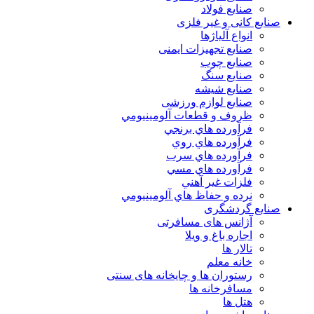
صنایع فولاد
صنایع کانی و غیر فلزی
انواع آلياژها
صنایع تجهیزات ایمنی
صنایع چوب
صنایع سنگ
صنایع شیشه
صنایع لوازم ورزشی
ظروف و قطعات آلومينيومي
فرآورده هاي برنجي
فرآورده هاي روي
فرآورده هاي سرب
فرآورده هاي مسي
فلزات غير آهني
نرده و حفاظ هاي آلومينيومي
صنایع گردشگری
آژانس های مسافرتی
اجاره باغ و ویلا
تالار ها
خانه معلم
رستوران ها و چایخانه های سنتی
مسافرخانه ها
هتل ها