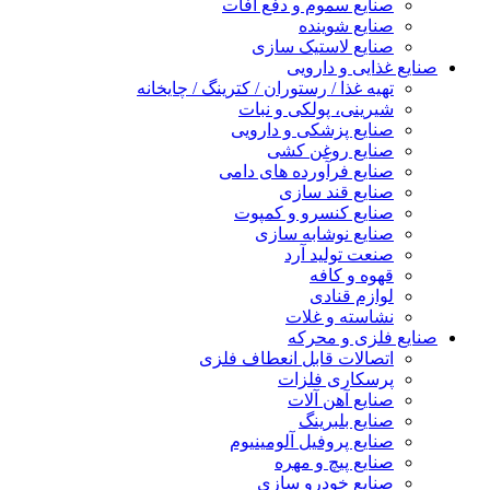
صنایع سموم و دفع آفات
صنایع شوینده
صنایع لاستیک سازی
صنایع غذایی و دارویی
تهیه غذا / رستوران / کترینگ / چایخانه
شیرینی، پولکی و نبات
صنایع پزشکی و دارویی
صنایع روغن کشی
صنایع فرآورده های دامی
صنایع قند سازی
صنایع کنسرو و کمپوت
صنایع نوشابه سازی
صنعت تولید آرد
قهوه و کافه
لوازم قنادی
نشاسته و غلات
صنایع فلزی و محرکه
اتصالات قابل انعطاف فلزی
پرسکاری فلزات
صنایع آهن آلات
صنایع بلبرینگ
صنایع پروفیل آلومینیوم
صنایع پیچ و مهره
صنایع خودرو سازی