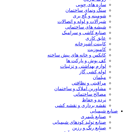
سازه های چوبی
سنگ ونمای ساختمان
شومینه و گچ بری
شیرآلات و لوله و اتصالات
شیشه های ساختمانی
صنایع کاشی و سرامیک
عایق کاری
کابینت آشپزخانه
کامپوزیت
کانکس و خانه های پیش ساخته
کف پوش و پارکت ها
لوازم بهداشتی و تزئینات
لوله کشی گاز
مبلمان
مراقبتی و نظافتی
مشاورین املاک و ساختمان
مصالح ساختمانی
نرده و حفاظ
نقشه برداری و نقشه کشی
صنایع شیمیایی
صنایع پلیمری
صنایع تولید کودهای شیمیایی
صنایع رنگ و رزین