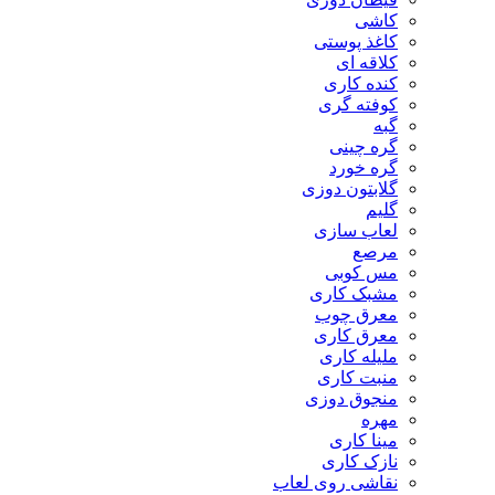
کاشی
کاغذ پوستی
کلاقه ای
کنده کاری
کوفته گری
گبه
گره چینی
گره خورد
گلابتون دوزی
گلیم
لعاب سازی
مرصع
مس کوبی
مشبک کاری
معرق چوب
معرق کاری
مليله کاری
منبت کاری
منجوق دوزی
مهره
مینا کاری
نازک کاری
نقاشی روی لعاب