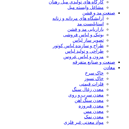
کارگاه های تولیدی مبل رهنان
مشاغل وابسته مبل
صنعت مد و فشن
آرایشگاه های مردانه و زنانه
استایلیست مد
بازاریابی مد و فشن
بوتیک و لباس فروشی
تصویر ساز لباس
طراح و سازنده لباس کوتور
طراحی و تولید لباس
مزون و لباس عروس
صنعت و صنایع متفرقه
معادن
خاک سرخ
خاک نسوز
فلزات قیمتی
معدن زغال سنگ
معدن سرب و روی
معدن سنگ آهن
معدن فیروزه
معدن مس
معدن نمک
مواد معدنی غیر فلزی