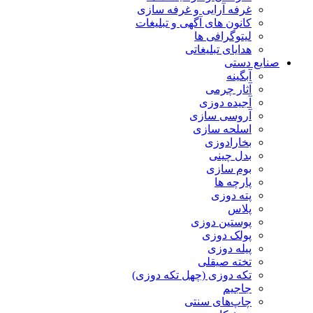
غرفه آرایی و غرفه سازی
کانون های آگهی و تبلیغات
لیتوگرافی ها
هدایای تبلیغاتی
صنایع دستی
آبگینه
آثار چرمی
آجیده دوزی
آروسی سازی
اسلحه سازی
بخارادوزی
بدل چینی
بوم سازی
پارچه ها
پته دوزی
پلاس
پوستین دوزی
پولک دوزی
پیله دوزی
تخته صیقلی
تکه دوزی (چهل تکه دوزی)
جاجیم
چاپ‌های سنتی