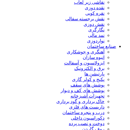
نقاشی زیر لعاب
نقده دوزی
نقره کوبی
نقش برجسته سفالی
نقش دوزی
نگارگری
نمد مالی
نواردوزی
صنایع ساختمان
آهنگری و جوشکاری
انبوه سازان
ایزولاسیون و آسفالت
برق و الکترونیک
پارتیشن ها
پکیج و کولر گازی
پوشش های سقف
پوشش های کف و دیوار
تجهیزات آشپزخانه
خاک برداری و گود برداری
داربست های فلزی
درب و پنجره ساختمان
دکوراسیون داخلی
دوخت و نصب پرده
روف گاردن