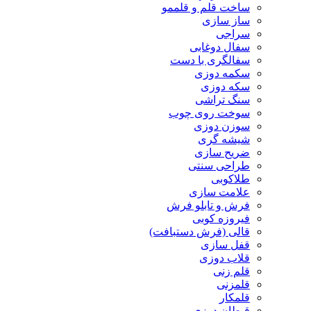
ساخت قلم و قلممو
ساز سازی
سراجی
سفال دوغابی
سفالگری با دست
سکمه دوزی
سکه دوزی
سنگ تراشی
سوخت روی چوب
سوزن دوزی
شیشه گری
ضریح سازی
طراحی سنتی
طلاکوبی
علامت سازی
فرش و تابلو فرش
فیروزه کوبی
قالی (فرش دستبافت)
قفل سازی
قلاب دوزی
قلم زنی
قلمزنی
قلمکار
قیطان دوزی