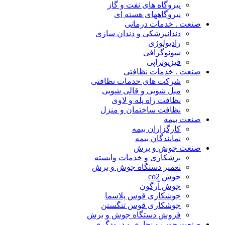
نیروگاه های نفت و گاز
نیروگاههای هسته ای
صنعت . خدمات درمانی
دندانپزشکی و دندان سازی
رادیولوژی
سونوگرافی
فیزیوتراپی
صنعت . خدمات نظافتی
شرکت های خدمات نظافتی
مبل شویی و قالی شویی
نظافت راه پله و لاوی
نظافت ساختمان و منزل
صنعت بیمه
کارگزاران بیمه
نمایندگان بیمه
صنعت جوش و برش
برشکاری و خدمات وابسته
تعمیر دستگاه جوش و برش
جوش co2
جوش آرگون
جوشکاری قوس پلاسما
جوشکاری قوس تنگستن
فروش دستگاه جوش و برش
صنعت چوب و نجاری و درودگری