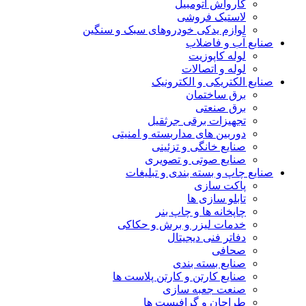
کارواش اتومبیل
لاستیک فروشی
لوازم یدکی خودروهای سبک و سنگین
صنایع آب و فاضلاب
لوله کاپوزیت
لوله و اتصالات
صنایع الکتریکی و الکترونیک
برق ساختمان
برق صنعتی
تجهیزات برقی جرثقیل
دوربین های مداربسته و امنیتی
صنایع خانگی و تزئینی
صنایع صوتی و تصویری
صنایع چاپ و بسته بندی و تبلیغات
پاکت سازی
تابلو سازی ها
چاپخانه ها و چاپ بنر
خدمات لیزر و برش و حکاکی
دفاتر فنی دیجیتال
صحافی
صنایع بسته بندی
صنایع کارتن و کارتن پلاست ها
صنعت جعبه سازی
طراحان و گرافیست ها