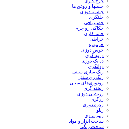
چرخ کاری
چسبها و روغن ها
چشمه دوزی
چلنگری
حصیربافی
حکاکی رو چرم
خاتم کاری
خراطی
خرمهره
خوس دوزی
درود گری
ده یک دوزی
دواتگری
رنگ سازی سنتی
رنگرزی سنتی
رودوزی‌های سنتی
ریخته گری
زرتشتی دوزی
زرگری
زغره دوزی
زیلو
زیورسازی
ساخت ابزار و مواد
ساخت رنگها