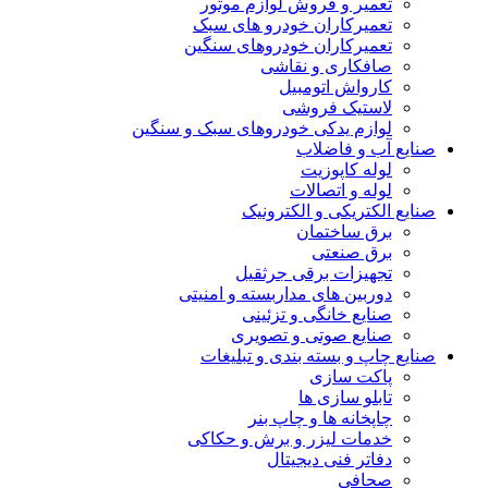
تعمیر و فروش لوازم موتور
تعمیرکاران خودرو های سبک
تعمیرکاران خودروهای سنگین
صافکاری و نقاشی
کارواش اتومبیل
لاستیک فروشی
لوازم یدکی خودروهای سبک و سنگین
صنایع آب و فاضلاب
لوله کاپوزیت
لوله و اتصالات
صنایع الکتریکی و الکترونیک
برق ساختمان
برق صنعتی
تجهیزات برقی جرثقیل
دوربین های مداربسته و امنیتی
صنایع خانگی و تزئینی
صنایع صوتی و تصویری
صنایع چاپ و بسته بندی و تبلیغات
پاکت سازی
تابلو سازی ها
چاپخانه ها و چاپ بنر
خدمات لیزر و برش و حکاکی
دفاتر فنی دیجیتال
صحافی