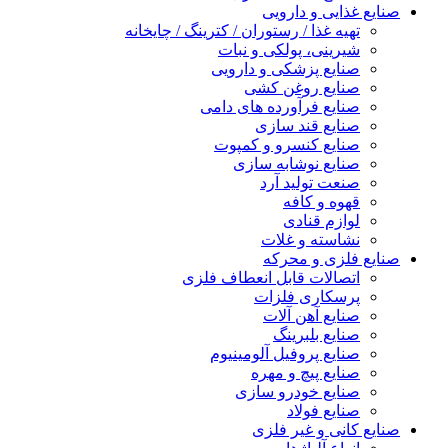
صنایع غذایی و دارویی
تهیه غذا / رستوران / کترینگ / چایخانه
شیرینی، پولکی و نبات
صنایع پزشکی و دارویی
صنایع روغن کشی
صنایع فرآورده های دامی
صنایع قند سازی
صنایع کنسرو و کمپوت
صنایع نوشابه سازی
صنعت تولید آرد
قهوه و کافه
لوازم قنادی
نشاسته و غلات
صنایع فلزی و محرکه
اتصالات قابل انعطاف فلزی
پرسکاری فلزات
صنایع آهن آلات
صنایع بلبرینگ
صنایع پروفیل آلومینیوم
صنایع پیچ و مهره
صنایع خودرو سازی
صنایع فولاد
صنایع کانی و غیر فلزی