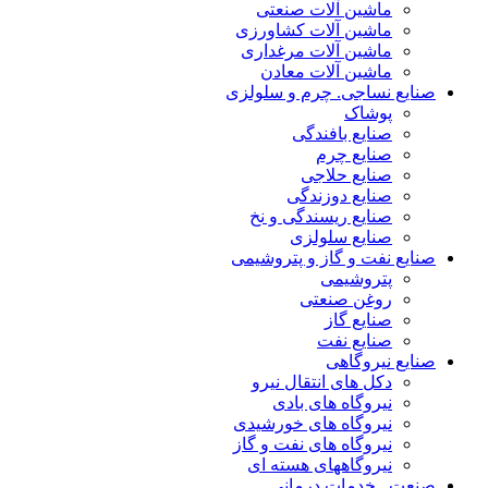
ماشین آلات صنعتی
ماشین آلات کشاورزی
ماشین آلات مرغداری
ماشین آلات معادن
صنایع نساجی. چرم و سلولزی
پوشاک
صنایع بافندگی
صنایع چرم
صنایع حلاجی
صنایع دوزندگی
صنایع ریسندگی و نخ
صنایع سلولزی
صنایع نفت و گاز و پتروشیمی
پتروشیمی
روغن صنعتی
صنایع گاز
صنایع نفت
صنایع نیروگاهی
دکل های انتقال نیرو
نیروگاه های بادی
نیروگاه های خورشیدی
نیروگاه های نفت و گاز
نیروگاههای هسته ای
صنعت . خدمات درمانی