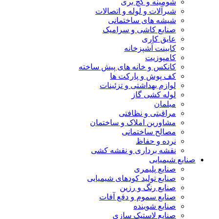
شومینه و گچ بری
شیرآلات و لوله و اتصالات
شیشه های ساختمانی
صنایع کاشی و سرامیک
عایق کاری
کابینت آشپزخانه
کامپوزیت
کانکس و خانه های پیش ساخته
کف پوش و پارکت ها
لوازم بهداشتی و تزئینات
لوله کشی گاز
مبلمان
مراقبتی و نظافتی
مشاورین املاک و ساختمان
مصالح ساختمانی
نرده و حفاظ
نقشه برداری و نقشه کشی
صنایع شیمیایی
صنایع پلیمری
صنایع تولید کودهای شیمیایی
صنایع رنگ و رزین
صنایع سموم و دفع آفات
صنایع شوینده
صنایع لاستیک سازی