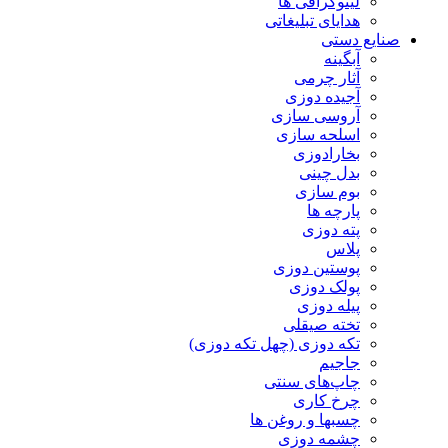
لیتوگرافی ها
هدایای تبلیغاتی
صنایع دستی
آبگینه
آثار چرمی
آجیده دوزی
آروسی سازی
اسلحه سازی
بخارادوزی
بدل چینی
بوم سازی
پارچه ها
پته دوزی
پلاس
پوستین دوزی
پولک دوزی
پیله دوزی
تخته صیقلی
تکه دوزی (چهل تکه دوزی)
جاجیم
چاپ‌های سنتی
چرخ کاری
چسبها و روغن ها
چشمه دوزی