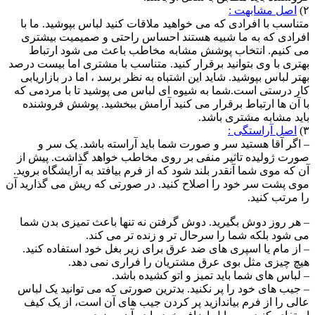
۲)
اصل مشابهت :
متناسب با افرادی که می خواهید ملاقات کنید لباس بپوشید. ما با
افرادی که به ما شبیه هستند احساس راحتی و صمیمیت بیشتری
می کنیم. انتخاب پوشش مشابه مخاطب باعث می شود ارتباط
بهتری با وی بتوانید برقرار کنید. متناسب با مشتری اما بیست درصد
بهتر لباس بپوشید. شاید این اشتباه به نظر برسد ، اما در بازاریابی
کار درستی است.شما به شیوه ای لباس می پوشید تا با مردمی که
با آن ها ارتباط برقرار می کنید آرامش ببخشید. پوشش فروشنده
باید مشابه مشتری باشد.
۳)
اصل آراستگی :
– اگر آقا هستید سر و صورت شما باید آراسته باشد. یک سر و
صورت ژولیده تاثیر منفی بر روی مخاطب خواهد گذاشت. پیش از
آن که موی شما آنقدر بلند شود که از فرم بیافتد به آرایشگاه بروید.
موی پشت سر خود را اصلاح کنید. در صورتی که ریش می گذارید آن
را مرتب کنید.
– هر روز دوش بگیرید. دوش گرفتن نه تنها باعث تمیزی بدن شما
می شود بلکه شما را سرحال تر و زنده تر می کند.
– از مام یا اسپری های ضد عرق برای زیر بغل خود استفاده کنید.
هیچ چیزی مثل بوی عرق مشتریان را فراری نمی دهد.
– لباس های شما باید تمیز و اتو کشیده باشد.
– جیب های خود را پر نکنید. بدترین صورتی که می توانید یک لباس
عالی را از فرم بیاندازید پر کردن جیب های آن است، از یک کیف