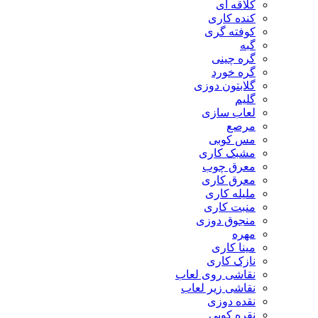
کلاقه ای
کنده کاری
کوفته گری
گبه
گره چینی
گره خورد
گلابتون دوزی
گلیم
لعاب سازی
مرصع
مس کوبی
مشبک کاری
معرق چوب
معرق کاری
مليله کاری
منبت کاری
منجوق دوزی
مهره
مینا کاری
نازک کاری
نقاشی روی لعاب
نقاشی زیر لعاب
نقده دوزی
نقره کوبی