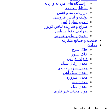
آرایشگاه های مردانه و زنانه
استایلیست مد
بازاریابی مد و فشن
بوتیک و لباس فروشی
تصویر ساز لباس
طراح و سازنده لباس کوتور
طراحی و تولید لباس
مزون و لباس عروس
صنعت و صنایع متفرقه
معادن
خاک سرخ
خاک نسوز
فلزات قیمتی
معدن زغال سنگ
معدن سرب و روی
معدن سنگ آهن
معدن فیروزه
معدن مس
معدن نمک
مواد معدنی غیر فلزی
شهرها و استان ها