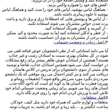
استفاده کنید و وسایل اضافه خود را در آن بریزید.
-کفش های خود را همواره واکس بزنید.
– هماهنگ لباس بپوشید. لباس های خود را ست کنید و هماهنگ لباس
بپوشید تا جلوه زیباتری داشته باشد.
– از لباس ها و پوشش هایی که اصطلاحا زرق و برق دارند و باعث
پرت شدن حواس مشتریان می شوند استفاده نکنید.
– از کمربند و کفش همرنگ استفاده کنید.
– از عطر و ادکلن استفاده کنید اما به صورت محدود و کم، ممکن
است برخی از مشتریان به بوی آن حساسیت داشته باشند.
۴)
اصل زیبایی و وضعیت جسمانی:
آیا می دانید استادانی که از نظر دانشجویان خوش قیافه تلقی می
شوند در کل معلمان بهتری نسبت به استادان زشت و غیر جذاب
هستند؟ همچنین از استادان خوش ظاهر بیشتر برای رفع مشکلات
در خواست کمک می شود،همچنین استادان جذاب، تقاضا و توصیه
های مثبتی از سوی دانشجویان برای تدریس در کلاس هایشان
دریافت می کنند و نیز کمتر احتمال می رود موقعی که یک دانشجو
نمره ردی بگیرد مورد سرزنش واقع شوند؟ (تحقیقات رومانو و
بویری) فطرت ما انسان ها به گونه ای است که ناخود آگاه جذب
انسان های زیبا می شویم. برای زیبایی وضعیت جسمانی اندام خود
تلاش کنید.با ورزش کردن اندام خود را روی فرم نگاه دارید.
۵)
اصل متعلقات :
متعلقات و لوازم جانبی که همراه خود دارید مثل کیف، خودکار،
ساعت، انگشتر و … باید زیبا و حرفه ای باشند. به جزییات توجه