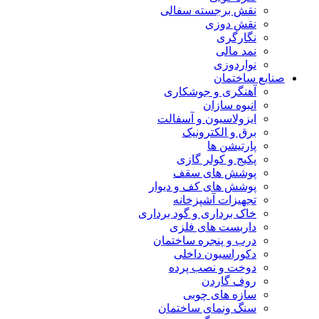
نقش برجسته سفالی
نقش دوزی
نگارگری
نمد مالی
نواردوزی
صنایع ساختمان
آهنگری و جوشکاری
انبوه سازان
ایزولاسیون و آسفالت
برق و الکترونیک
پارتیشن ها
پکیج و کولر گازی
پوشش های سقف
پوشش های کف و دیوار
تجهیزات آشپزخانه
خاک برداری و گود برداری
داربست های فلزی
درب و پنجره ساختمان
دکوراسیون داخلی
دوخت و نصب پرده
روف گاردن
سازه های چوبی
سنگ ونمای ساختمان