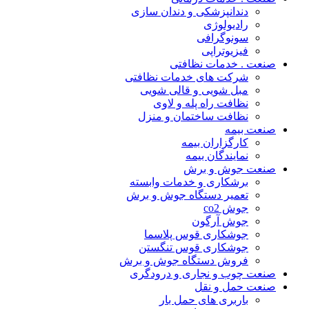
دندانپزشکی و دندان سازی
رادیولوژی
سونوگرافی
فیزیوتراپی
صنعت . خدمات نظافتی
شرکت های خدمات نظافتی
مبل شویی و قالی شویی
نظافت راه پله و لاوی
نظافت ساختمان و منزل
صنعت بیمه
کارگزاران بیمه
نمایندگان بیمه
صنعت جوش و برش
برشکاری و خدمات وابسته
تعمیر دستگاه جوش و برش
جوش co2
جوش آرگون
جوشکاری قوس پلاسما
جوشکاری قوس تنگستن
فروش دستگاه جوش و برش
صنعت چوب و نجاری و درودگری
صنعت حمل و نقل
باربری های حمل بار