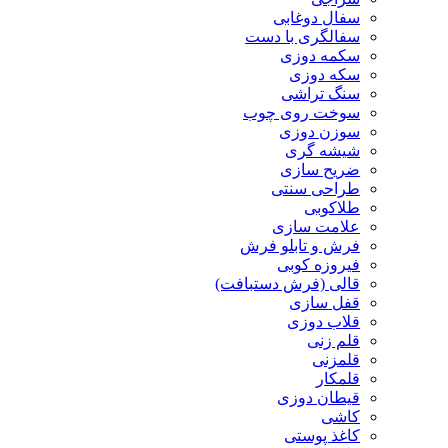
سفال دوغابی
سفالگری با دست
سکمه دوزی
سکه دوزی
سنگ تراشی
سوخت روی چوب
سوزن دوزی
شیشه گری
ضریح سازی
طراحی سنتی
طلاکوبی
علامت سازی
فرش و تابلو فرش
فیروزه کوبی
قالی (فرش دستبافت)
قفل سازی
قلاب دوزی
قلم زنی
قلمزنی
قلمکار
قیطان دوزی
کاشی
کاغذ پوستی