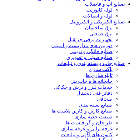
صنایع آب و فاضلاب
لوله کاپوزیت
لوله و اتصالات
صنایع الکتریکی و الکترونیک
برق ساختمان
برق صنعتی
تجهیزات برقی جرثقیل
دوربین های مداربسته و امنیتی
صنایع خانگی و تزئینی
صنایع صوتی و تصویری
صنایع چاپ و بسته بندی و تبلیغات
پاکت سازی
تابلو سازی ها
چاپخانه ها و چاپ بنر
خدمات لیزر و برش و حکاکی
دفاتر فنی دیجیتال
صحافی
صنایع بسته بندی
صنایع کارتن و کارتن پلاست ها
صنعت جعبه سازی
طراحان و گرافیست ها
غرفه آرایی و غرفه سازی
کانون های آگهی و تبلیغات