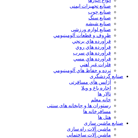
انواع آلياژها
صنایع تجهیزات ایمنی
صنایع چوب
صنایع سنگ
صنایع شیشه
صنایع لوازم ورزشی
ظروف و قطعات آلومينيومي
فرآورده هاي برنجي
فرآورده هاي روي
فرآورده هاي سرب
فرآورده هاي مسي
فلزات غير آهني
نرده و حفاظ هاي آلومينيومي
صنایع گردشگری
آژانس های مسافرتی
اجاره باغ و ویلا
تالار ها
خانه معلم
رستوران ها و چایخانه های سنتی
مسافرخانه ها
هتل ها
صنایع ماشین سازی
ماشین آلات راه سازی
ماشین آلات ساختمانی