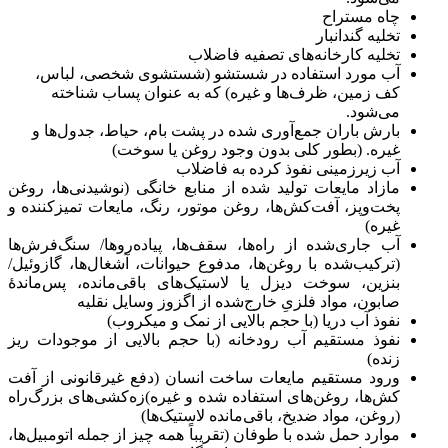
چاه مستراح
تخلیه گندانبار
تخلیه کارخانه‌های تصفیه فاضلاب
آب مورد استفاده در شستشو (شستشوی شخصی، لباس،
کف زمین، ظرف‌ها و غیره) که به عنوان پساب شناخته
می‌شود.
بارش باران جمع‌آوری شده در پشت بام، حیاط، جدول‌ها و
غیره. (بطور کلی بدون وجود روغن یا سوخت)
آب زیرزمینی نفوذ کرده به فاضلاب
مازاد مایعات تولید شده از منابع خانگی (نوشیدنی‌ها، روغن
پخت‌وپز، آفت‌کش‌ها، روغن موتور، رنگ، مایعات تمیزکننده و
غیره)
آب جاری‌شده از راه‌ها، سقف‌ها، پیاده‌روها/ سنگ‌فرش‌ها
(ترکیب‌شده با روغن‌ها، مدفوع حیوانات، آشغال‌ها، گازوئیل/
بنزین، سوخت دیزل یا لاستیک‌های باقی‌مانده، پس‌ماندهٔ
صابون، مواد فلزیِ خارج‌شده از اگزوز وسایل نقلیه
نفوذ آب دریا (با حجم بالایی از نمک و میکروب)
نفوذ مستقیم آب رودخانه (با حجم بالایی از موجودات ریز
زنده)
ورود مستقیم مایعات ساخت انسان (دفع غیرقانونی از آفت
کش‌ها، روغن‌های استفاده شده و غیره)زه‌کشی‌های بزرگ‌راه
(روغن، مواد ضدیخ، باقی‌مانده لاستیک‌ها)
موارد حمل شده با طوفان (تقریباً همه چیز از جمله اتومبیل‌ها،