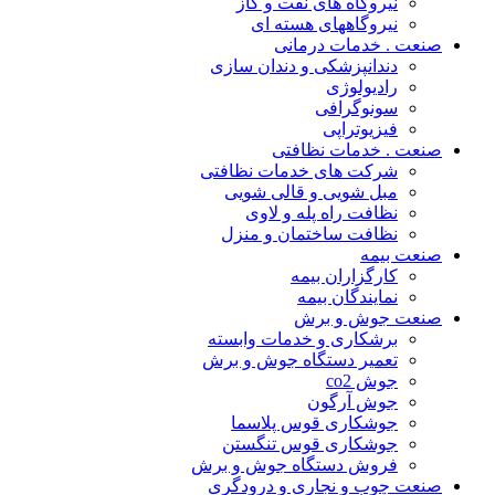
نیروگاه های نفت و گاز
نیروگاههای هسته ای
صنعت . خدمات درمانی
دندانپزشکی و دندان سازی
رادیولوژی
سونوگرافی
فیزیوتراپی
صنعت . خدمات نظافتی
شرکت های خدمات نظافتی
مبل شویی و قالی شویی
نظافت راه پله و لاوی
نظافت ساختمان و منزل
صنعت بیمه
کارگزاران بیمه
نمایندگان بیمه
صنعت جوش و برش
برشکاری و خدمات وابسته
تعمیر دستگاه جوش و برش
جوش co2
جوش آرگون
جوشکاری قوس پلاسما
جوشکاری قوس تنگستن
فروش دستگاه جوش و برش
صنعت چوب و نجاری و درودگری