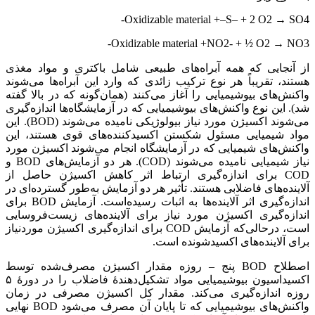
Oxidizable material +–S– + 2 O2 → SO4-
Oxidizable material +NO2- + ½ O2 → NO3-
از آنجایی که همه آبراه‌های طبیعی شامل باکتری و مواد مغذی
هستند، تقریباً هر نوع ترکیب زائدی که وارد این آبراه‌ها می‌شوند
واکنش‌های بیوشیمیایی را آغاز می‌کنند (همان‌گونه که در بالا گفته
شد). این نوع واکنش‌های بیوشیمیایی که در آزمایشگاه‌ها اندازه‌گیری
می‌شوند اکسیژن مورد نیاز بیولوژیکی نامیده می‌شوند (BOD). این
مواد شیمیایی مسئول شکستن اکسیدکننده‌های قوی هستند، این
واکنش‌های شیمیایی که در آزمایشگاه انجام می‌شوند اکسیژن مورد
نیاز شیمیایی نامیده می‌شوند (COD). هر دو آزمایش‌های BOD و
COD برای اندازه‌گیری ارتباط اثر کاهش اکسیژن حاصل از
آلاینده‌های فاضلابی هستند. تأثیر هر دو آزمایش به‌طور گسترده‌ای در
اندازه‌گیری اثر آلاینده‌ها به اثبات رسیده‌است. آزمایش BOD برای
اندازه‌گیری اکسیژن مورد نیاز برای آلاینده‌های زیست‌فروسایی
است، درحالی‌که آزمایش COD برای اندازه‌گیری اکسیژن موردنیاز
برای آلاینده‌های اکسیدشونده است.
اصطلاح BOD پنج – روزه مقدار اکسیژن مصرف‌شده توسط
اکسیداسیون بیوشیمیایی مواد تشکیل‌دهندهٔ فاضلاب را در دورهٔ ۵
روزه اندازه‌گیری می‌کند. مقدار کل اکسیژن مصرفی در زمان
واکنش‌های بیوشیمیایی که تا پایان آن مصرف می‌شود BOD نهایی