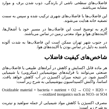
فاضلاب‌های سطحی ناشی از بارندگی، ذوب شدن برف و موارد
مشابه می‌باشند.
این فاضلاب‌ها با فاضلاب‌های شهری ترکیب شده و سپس به سمت
تصفیه خانه هدایت می‌شوند.
لازم به توضیح است این فاضلاب‌ها در مسیر خود با آشغال‌ها،
آلاینده‌های هوا و مواد معدنی زمین در تماس می‌باشند.
در جنوب شهر تهران ممکن است این فاضلاب‌ها به شدت آلوده
باشند به دلیل در تماس بودن با آلاینده‌های هوا.
شاخص‌های کیفیت فاضلاب
هر ماده قابل اکسایش و کاهش در آبراه‌های طبیعی یا فاضلاب‌های
صنعتی می‌توانند با فرایندهای بیوشیمیایی (میکروبی) یا شیمیایی
اکسید شود. در نتیجه میزان اکسیژن در آب کاهش خواهد یافت.
اساساً، واکنش اکسیداسیون بیوشیمیایی به شرح زیر است:
Oxidizable material + bacteria + nutrient + O2 → CO2 + H2O +
oxidized inorganics such as NO3- or SO4—
مصرف اکسیژن با کاهش مواد شیمیایی از جمله سولفید و نیتریت
به شرح زیر است: