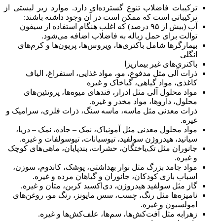
ترکیبات فاضلاب تنوع گسترده‌ای دارد. موارد زیر لیستی از
ترکیباتی است که ممکن است در آن وجود داشته باشند:
آب (بیش از ۹۵ درصد) که اغلب هنگام استفاده از سیفون
توالت برای حمل زباله به فاضلاب اضافه می‌شود.
بیمارگرها شامل باکتری‌ها، ویروس‌ها، پریون‌ها و کرم‌های
انگلی
باکتری‌های غیر بیماریزا
ذرات آلی مثل مدفوع، مو، مواد غذایی، استفراغ، الیاف
کاغذی، مواد گیاهی، گیاخاک و غیره
مواد محلول آلی مثل ادرار، قندهای میوه‌ها، پروتئین‌های
محلول، داروها، مواد مخدر و غیره.
ذرات معدنی مثل ماسه، ماسه سنگ، ذرات فلزی، سرامیک و
غیره.
مواد محلول معدنی مثل آمونیاک، نمک – جاده، نمک – دریا،
سیانید، هیدروژن سولفید، تیوسیانات، تیوسولفات و غیره.
جانوران مثل تک‌یاختگان، حشرات، بندپایان، ماهی‌های کوچک
و غیره.
مواد جامد بزرگ مثل نوار بهداشتی، پوشک، کاندوم، سوزن،
اسباب بازی کودکان، جانوران و گیاهان مرده و غیره.
گاز مثل سولفید هیدروژن، دی‌اکسید کربن، متان و غیره.
نامیزه‌ها مثل رنگ، چسب، سس مایونز، رنگ مو، روغن‌های
امولسیون و غیره.
زهرابه مثل آفت‌کش‌ها، سم‌ها، علف‌کش‌ها و غیره.