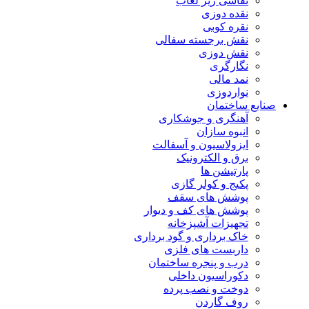
نقاشی زیر لعاب
نقده دوزی
نقره کوبی
نقش برجسته سفالی
نقش دوزی
نگارگری
نمد مالی
نواردوزی
صنایع ساختمان
آهنگری و جوشکاری
انبوه سازان
ایزولاسیون و آسفالت
برق و الکترونیک
پارتیشن ها
پکیج و کولر گازی
پوشش های سقف
پوشش های کف و دیوار
تجهیزات آشپزخانه
خاک برداری و گود برداری
داربست های فلزی
درب و پنجره ساختمان
دکوراسیون داخلی
دوخت و نصب پرده
روف گاردن