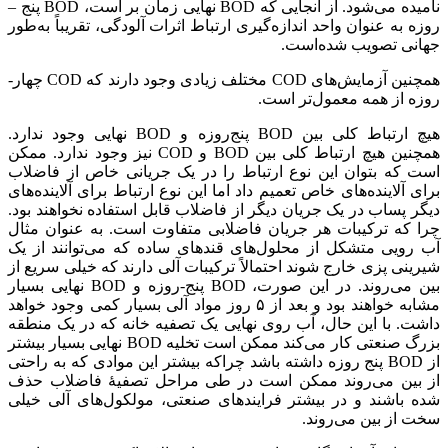
نامیده می‌شود. از آنجایی که BOD نهایی زمان بر است، BOD پنج –
روزه به عنوان واحد اندازه‌گیری ارتباط اثرات آلودگی، تقریباً به‌طور
جهانی تصویب شده‌است.
همچنین آزمایش‌های COD مختلف زیادی وجود دارند که COD چهار-
روزه از همه معمول‌تر است.
هیچ ارتباط کلی بین BOD پنج‌روزه و BOD نهایی وجود ندارد.
همچنین هیچ ارتباط کلی بین BOD و COD نیز وجود ندارد. ممکن
است که بتوان این نوع ارتباط را در یک جریانی خاص از فاضلاب
برای آلاینده‌های خاص تعمیم داد اما این نوع ارتباط برای آلاینده‌های
دیگر پساب در یک جریان دیگر از فاضلاب قابل استفاده نخواهند بود.
چرا که ترکیبات هر جریان فاضلابی متفاوت است. به عنوان مثال
آب رویی متشکل از محلول‌های قندهای ساده که می‌توانند از یک
شیرینی پزی خارج شوند احتمالاً ترکیبات آلی دارند که خیلی سریع از
بین می‌روند. در این صورت، BOD پنج-روزه و BOD نهایی بسیار
مشابه خواهند بود و بعد از ۵ روز مواد آلی بسیار کمی وجود خواهد
داشت. با این حال، آب روی نهایی یک تصفیه خانه که در یک منطقه
بزرگ صنعتی کار می‌کند ممکن است تخلیه BOD نهایی بسیار بیشتر
از BOD پنج روزه داشته باشد چراکه بیشتر این موادی که به راحتی
از بین می‌روند ممکن است در طی مراحل تصفیهٔ فاضلاب حذف
شده باشند و در بیشتر فرایندهای صنعتی، مولکول‌های آلی خیلی
سخت از بین می‌روند.