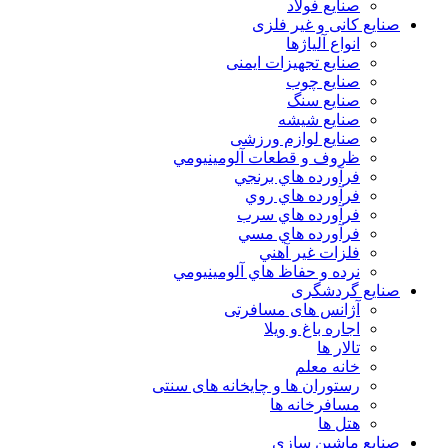
صنایع فولاد
صنایع کانی و غیر فلزی
انواع آلياژها
صنایع تجهیزات ایمنی
صنایع چوب
صنایع سنگ
صنایع شیشه
صنایع لوازم ورزشی
ظروف و قطعات آلومينيومي
فرآورده هاي برنجي
فرآورده هاي روي
فرآورده هاي سرب
فرآورده هاي مسي
فلزات غير آهني
نرده و حفاظ هاي آلومينيومي
صنایع گردشگری
آژانس های مسافرتی
اجاره باغ و ویلا
تالار ها
خانه معلم
رستوران ها و چایخانه های سنتی
مسافرخانه ها
هتل ها
صنایع ماشین سازی