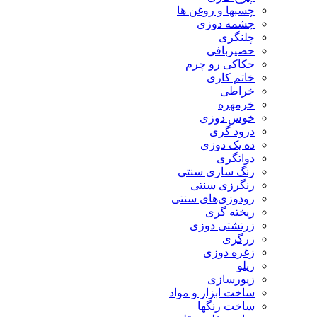
چسبها و روغن ها
چشمه دوزی
چلنگری
حصیربافی
حکاکی رو چرم
خاتم کاری
خراطی
خرمهره
خوس دوزی
درود گری
ده یک دوزی
دواتگری
رنگ سازی سنتی
رنگرزی سنتی
رودوزی‌های سنتی
ریخته گری
زرتشتی دوزی
زرگری
زغره دوزی
زیلو
زیورسازی
ساخت ابزار و مواد
ساخت رنگها