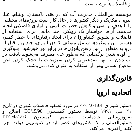
از فاضلاب‌ها نوشته‌است.
مؤسسه بین‌المللی مدیریت آب که در هند، پاکستان، ویتنام، غنا،
اتیوپی، مکزیک و دیگر کشورها در حال کار است پروژه‌های مختلفی
را با هدف بررسی و کاهش خطرات ناشی از آبیاری فاضلابی انجام
می‌دهد. آن‌ها خواستار یک رویکرد چند مانعی برای استفاده از
فاضلاب و تشویق کشاورزان برای اتخاذ رفتارهای با خطر کمتر،
هستند. این رویکردها شامل متوقف کردن آبیاری، چند روز قبل از
درو به منظور از بین رفتن پاتوژن‌ها در برابر نور خورشید، جلوگیری
از آلوده شدن برگ‌هایی که به‌طور خام مصرف می‌شوند بادقت در
آب دادن به آنها، ضدعفونی کردن سبزیجات یا خشک کردن لجن
مدفوع انسانی پیش از استفاده به عنوان کود، می‌باشند.
قانون‌گذاری
اتحادیه اروپا
دستور شورای EEC/271/91 در مورد تصفیه فاضلاب شهری در تاریخ
۲۱ می ۱۹۹۱ توسط دستور کمیسیون EC/15/98 اصلاح و
به‌روزرسانی شده‌است. تصمیم کمیسیون EEC/481/93
دستورالعملی را که کشورهای عضو باید در کمیسیون دولت اجرا
کنند را تعریف می‌کند.