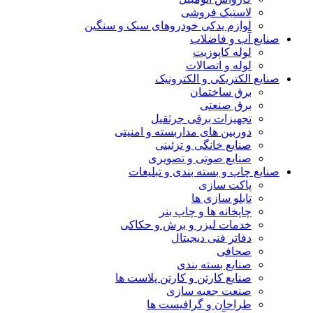
لاستیک فروشی
لوازم یدکی خودروهای سبک و سنگین
صنایع آب و فاضلاب
لوله کاپوزیت
لوله و اتصالات
صنایع الکتریکی و الکترونیک
برق ساختمان
برق صنعتی
تجهیزات برقی جرثقیل
دوربین های مداربسته و امنیتی
صنایع خانگی و تزئینی
صنایع صوتی و تصویری
صنایع چاپ و بسته بندی و تبلیغات
پاکت سازی
تابلو سازی ها
چاپخانه ها و چاپ بنر
خدمات لیزر و برش و حکاکی
دفاتر فنی دیجیتال
صحافی
صنایع بسته بندی
صنایع کارتن و کارتن پلاست ها
صنعت جعبه سازی
طراحان و گرافیست ها