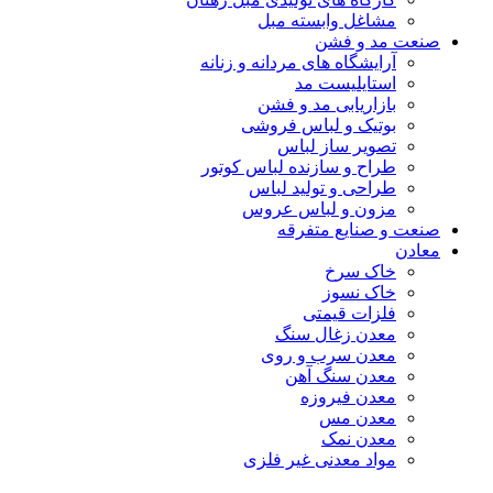
مشاغل وابسته مبل
صنعت مد و فشن
آرایشگاه های مردانه و زنانه
استایلیست مد
بازاریابی مد و فشن
بوتیک و لباس فروشی
تصویر ساز لباس
طراح و سازنده لباس کوتور
طراحی و تولید لباس
مزون و لباس عروس
صنعت و صنایع متفرقه
معادن
خاک سرخ
خاک نسوز
فلزات قیمتی
معدن زغال سنگ
معدن سرب و روی
معدن سنگ آهن
معدن فیروزه
معدن مس
معدن نمک
مواد معدنی غیر فلزی