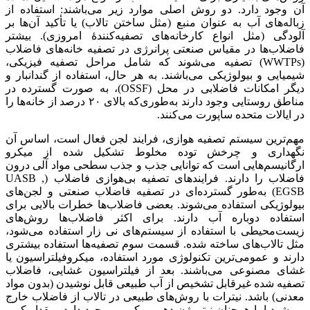
آن وجود دارد. دو روش اصلی موارد زیر می‌باشند: استفاده از
زباله‌های آب به عنوان منبع (مثل ساختن تالاب) یا تأکید آن‌ها بر
آلودگی (مثل انواع کارخانه‌های تصفیه‌کنندهٔ امروزی). بیشتر
فاضلاب‌ها در مقیاس صنعتی پرانرژی در تصفیه خانه‌های فاضلاب
(WWTPs) تصفیه می‌شوند که شامل مراحل تصفیه فیزیکی،
شیمیایی و بیولوژیکی می‌باشند. به هر حال، استفاده از گندانبار و
دیگر امکانات فاضلابی در محل (OSSF)، به صورت گسترده در
مناطق روستایی وجود دارند به‌طوری‌که بالای ۲۰ درصد از خانه‌ها را
در ایالات متحده ساپورت می‌کنند.
مهم‌ترین سیستم تصفیه هوازی، فرایند لجن فعال است، اساس آن
نگهداری و چرخش توده مخلوط تشکیل شده از میکرو
ارگانیسم‌هایی است که توانایی جذب و جذب سطحی مواد آلی درون
فاضلاب را دارند. فرایندهای تصفیه بی‌هوازی فاضلاب (UASB ,
EGSB) به‌طور گسترده‌ای در تصفیه فاضلاب صنعتی و لجن‌های
بیولوژیکی استفاده می‌شوند. بعضی فاضلاب‌ها خطرات بالایی برای
استفاده دوباره آب دارند. برای اکثر فاضلاب‌ها روش‌های
زیست‌محیطی با استفاده از سیستم‌های نی زار استفاده می‌شود،
مثل تالاب‌های ساخته شده. قسمت سوم تصفیه‌ها استفاده بیشتری
دارند و عمومی‌ترین تکنولوژی مورد استفاده، میکروفیلتراسیون یا
غشای مصنوعی می‌باشند. بعد از فیلتراسیون غشایی، فاضلاب
تصفیه شده غیرقابل تشخیص از آب طبیعی قابل نوشیدن (بدون مواد
معدنی) باشد. نیترات با روش‌های طبیعی در تالاب از فاضلاب خارج
می‌شود اما همچنان نیتروژن دهی میکروبی وجود دارد، مقدار کمی