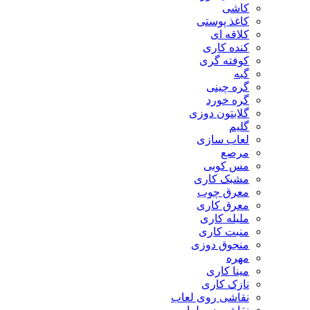
کاشی
کاغذ پوستی
کلاقه ای
کنده کاری
کوفته گری
گبه
گره چینی
گره خورد
گلابتون دوزی
گلیم
لعاب سازی
مرصع
مس کوبی
مشبک کاری
معرق چوب
معرق کاری
مليله کاری
منبت کاری
منجوق دوزی
مهره
مینا کاری
نازک کاری
نقاشی روی لعاب