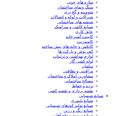
سازه های چوبی
سنگ ونمای ساختمان
شومینه و گچ بری
شیرآلات و لوله و اتصالات
شیشه های ساختمانی
صنایع کاشی و سرامیک
عایق کاری
کابینت آشپزخانه
کامپوزیت
کانکس و خانه های پیش ساخته
کف پوش و پارکت ها
لوازم بهداشتی و تزئینات
لوله کشی گاز
مبلمان
مراقبتی و نظافتی
مشاورین املاک و ساختمان
مصالح ساختمانی
نرده و حفاظ
نقشه برداری و نقشه کشی
صنایع شیمیایی
صنایع پلیمری
صنایع تولید کودهای شیمیایی
صنایع رنگ و رزین
صنایع سموم و دفع آفات