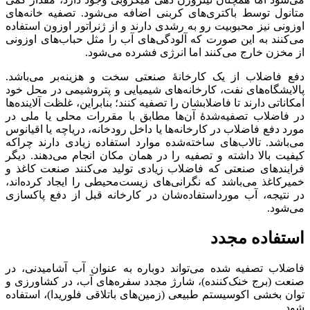
متانول توسط باکتری‌های کربنی اضافه می‌شود. تصفیه خانه‌های
اوزونی نیز محبوبیت رو به رشدی دارند و از ژنراتور اوزون استفاده
می‌کنند به این صورت که آلودگی‌های آب را مثل حباب‌های اوزونی
از مخزن خارج می‌کنند اما انرژی فشرده می‌شود.
دفع فاضلاب از یک کارخانهٔ صنعتی سخت و هزینه‌بر می‌باشد.
پالایشگاه‌های نفت، کارخانه‌های شیمیایی و پتروشیمی در محل خود
امکاناتی دارند تا فاضلابشان را تصفیه کنند؛ بنابراین، غلظت آلاینده‌ها
در فاضلاب تصفیه‌شدهٔ آن‌ها مطابق با مقررات محلی یا ملی در
مورد دفع فاضلاب در کارخانه‌ها یا داخل رودخانه، دریاچه یا اقیانوس
می‌باشد. تالاب‌های ساخته‌شده موارد استفاده زیادی دارند چراکه
کیفیت بالا داشته و تصفیه را در همان مکان انجام می‌دهند. دیگر
فرایندهای صنعتی که فاضلاب زیادی تولید می‌کنند صنعت کاغذ و
خمیرکاغذ می‌باشد که نگرانی‌های زیست‌محیطی را ایجاد کرده‌اند،
در نتیجه، آب مورداستفاده‌شان در کارخانه قبل از دفع پاکسازی
می‌شود.
استفاده مجدد
فاضلاب تصفیه شده می‌تواند دوباره به عنوان آب آشامیدنی، در
صنعت (برج خنک‌کننده)، شارژ مجدد سفره‌های آب، در کشاورزی و
توان بخشی اکوسیستم طبیعی (زمین‌های باتلاقی فلوریدا)، استفاده
شود.