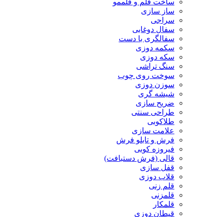
ساخت قلم و قلممو
ساز سازی
سراجی
سفال دوغابی
سفالگری با دست
سکمه دوزی
سکه دوزی
سنگ تراشی
سوخت روی چوب
سوزن دوزی
شیشه گری
ضریح سازی
طراحی سنتی
طلاکوبی
علامت سازی
فرش و تابلو فرش
فیروزه کوبی
قالی (فرش دستبافت)
قفل سازی
قلاب دوزی
قلم زنی
قلمزنی
قلمکار
قیطان دوزی