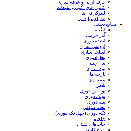
غرفه آرایی و غرفه سازی
کانون های آگهی و تبلیغات
لیتوگرافی ها
هدایای تبلیغاتی
صنایع دستی
آبگینه
آثار چرمی
آجیده دوزی
آروسی سازی
اسلحه سازی
بخارادوزی
بدل چینی
بوم سازی
پارچه ها
پته دوزی
پلاس
پوستین دوزی
پولک دوزی
پیله دوزی
تخته صیقلی
تکه دوزی (چهل تکه دوزی)
جاجیم
چاپ‌های سنتی
چرخ کاری