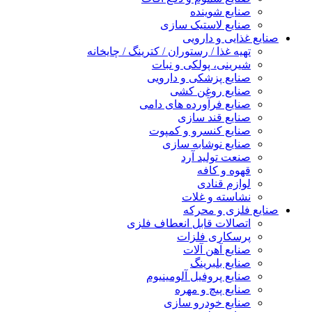
صنایع شوینده
صنایع لاستیک سازی
صنایع غذایی و دارویی
تهیه غذا / رستوران / کترینگ / چایخانه
شیرینی، پولکی و نبات
صنایع پزشکی و دارویی
صنایع روغن کشی
صنایع فرآورده های دامی
صنایع قند سازی
صنایع کنسرو و کمپوت
صنایع نوشابه سازی
صنعت تولید آرد
قهوه و کافه
لوازم قنادی
نشاسته و غلات
صنایع فلزی و محرکه
اتصالات قابل انعطاف فلزی
پرسکاری فلزات
صنایع آهن آلات
صنایع بلبرینگ
صنایع پروفیل آلومینیوم
صنایع پیچ و مهره
صنایع خودرو سازی