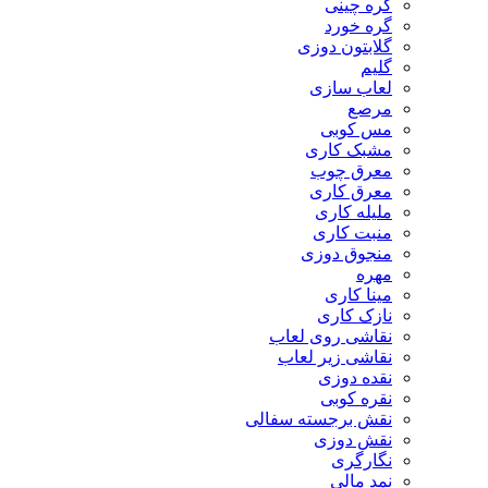
گره چینی
گره خورد
گلابتون دوزی
گلیم
لعاب سازی
مرصع
مس کوبی
مشبک کاری
معرق چوب
معرق کاری
مليله کاری
منبت کاری
منجوق دوزی
مهره
مینا کاری
نازک کاری
نقاشی روی لعاب
نقاشی زیر لعاب
نقده دوزی
نقره کوبی
نقش برجسته سفالی
نقش دوزی
نگارگری
نمد مالی