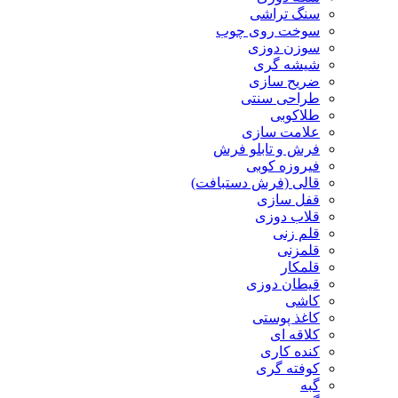
سنگ تراشی
سوخت روی چوب
سوزن دوزی
شیشه گری
ضریح سازی
طراحی سنتی
طلاکوبی
علامت سازی
فرش و تابلو فرش
فیروزه کوبی
قالی (فرش دستبافت)
قفل سازی
قلاب دوزی
قلم زنی
قلمزنی
قلمکار
قیطان دوزی
کاشی
کاغذ پوستی
کلاقه ای
کنده کاری
کوفته گری
گبه