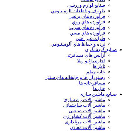
صنایع لوازم ورزشی
ظروف و قطعات آلومينيومي
فرآورده هاي برنجي
فرآورده هاي روي
فرآورده هاي سرب
فرآورده هاي مسي
فلزات غير آهني
نرده و حفاظ هاي آلومينيومي
صنایع گردشگری
آژانس های مسافرتی
اجاره باغ و ویلا
تالار ها
خانه معلم
رستوران ها و چایخانه های سنتی
مسافرخانه ها
هتل ها
صنایع ماشین سازی
ماشین آلات راه سازی
ماشین آلات ساختمانی
ماشین آلات صنعتی
ماشین آلات کشاورزی
ماشین آلات مرغداری
ماشین آلات معادن