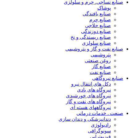
صنایع نساجی. چرم و سلولزی
پوشاک
صنایع بافندگی
صنایع چرم
صنایع حلاجی
صنایع دوزندگی
صنایع ریسندگی و نخ
صنایع سلولزی
صنایع نفت و گاز و پتروشیمی
پتروشیمی
روغن صنعتی
صنایع گاز
صنایع نفت
صنایع نیروگاهی
دکل های انتقال نیرو
نیروگاه های بادی
نیروگاه های خورشیدی
نیروگاه های نفت و گاز
نیروگاههای هسته ای
صنعت . خدمات درمانی
دندانپزشکی و دندان سازی
رادیولوژی
سونوگرافی
فیزیوتراپی