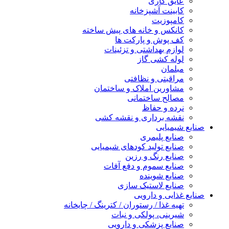
عایق کاری
کابینت آشپزخانه
کامپوزیت
کانکس و خانه های پیش ساخته
کف پوش و پارکت ها
لوازم بهداشتی و تزئینات
لوله کشی گاز
مبلمان
مراقبتی و نظافتی
مشاورین املاک و ساختمان
مصالح ساختمانی
نرده و حفاظ
نقشه برداری و نقشه کشی
صنایع شیمیایی
صنایع پلیمری
صنایع تولید کودهای شیمیایی
صنایع رنگ و رزین
صنایع سموم و دفع آفات
صنایع شوینده
صنایع لاستیک سازی
صنایع غذایی و دارویی
تهیه غذا / رستوران / کترینگ / چایخانه
شیرینی، پولکی و نبات
صنایع پزشکی و دارویی