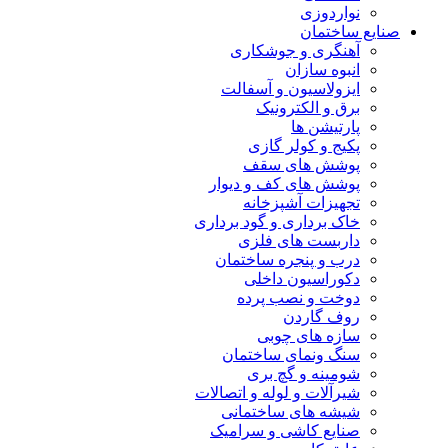
نواردوزی
صنایع ساختمان
آهنگری و جوشکاری
انبوه سازان
ایزولاسیون و آسفالت
برق و الکترونیک
پارتیشن ها
پکیج و کولر گازی
پوشش های سقف
پوشش های کف و دیوار
تجهیزات آشپزخانه
خاک برداری و گود برداری
داربست های فلزی
درب و پنجره ساختمان
دکوراسیون داخلی
دوخت و نصب پرده
روف گاردن
سازه های چوبی
سنگ ونمای ساختمان
شومینه و گچ بری
شیرآلات و لوله و اتصالات
شیشه های ساختمانی
صنایع کاشی و سرامیک