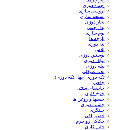
آجیده دوزی
آروسی سازی
اسلحه سازی
بخارادوزی
بدل چینی
بوم سازی
پارچه ها
پته دوزی
پلاس
پوستین دوزی
پولک دوزی
پیله دوزی
تخته صیقلی
تکه دوزی (چهل تکه دوزی)
جاجیم
چاپ‌های سنتی
چرخ کاری
چسبها و روغن ها
چشمه دوزی
چلنگری
حصیربافی
حکاکی رو چرم
خاتم کاری