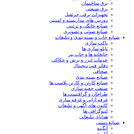
برق ساختمان
برق صنعتی
تجهیزات برقی جرثقیل
دوربین های مداربسته و امنیتی
صنایع خانگی و تزئینی
صنایع صوتی و تصویری
صنایع چاپ و بسته بندی و تبلیغات
پاکت سازی
تابلو سازی ها
چاپخانه ها و چاپ بنر
خدمات لیزر و برش و حکاکی
دفاتر فنی دیجیتال
صحافی
صنایع بسته بندی
صنایع کارتن و کارتن پلاست ها
صنعت جعبه سازی
طراحان و گرافیست ها
غرفه آرایی و غرفه سازی
کانون های آگهی و تبلیغات
لیتوگرافی ها
هدایای تبلیغاتی
صنایع دستی
آبگینه
آثار چرمی