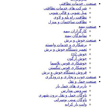
صنعت . خدمات نظافتی
شرکت های خدمات نظافتی
مبل شویی و قالی شویی
نظافت راه پله و لاوی
نظافت ساختمان و منزل
صنعت بیمه
کارگزاران بیمه
نمایندگان بیمه
صنعت جوش و برش
برشکاری و خدمات وابسته
تعمیر دستگاه جوش و برش
جوش co2
جوش آرگون
جوشکاری قوس پلاسما
جوشکاری قوس تنگستن
فروش دستگاه جوش و برش
صنعت چوب و نجاری و درودگری
صنعت حمل و نقل
باربری های حمل بار
سرویس مدارس
ناوگان حمل و نقل برون شهری
ناوگان مینی بوسرانی
وانت بار کرایه