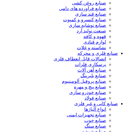
صنایع روغن کشی
صنایع فرآورده های دامی
صنایع قند سازی
صنایع کنسرو و کمپوت
صنایع نوشابه سازی
صنعت تولید آرد
قهوه و کافه
لوازم قنادی
نشاسته و غلات
صنایع فلزی و محرکه
اتصالات قابل انعطاف فلزی
پرسکاری فلزات
صنایع آهن آلات
صنایع بلبرینگ
صنایع پروفیل آلومینیوم
صنایع پیچ و مهره
صنایع خودرو سازی
صنایع فولاد
صنایع کانی و غیر فلزی
انواع آلياژها
صنایع تجهیزات ایمنی
صنایع چوب
صنایع سنگ
صنایع شیشه