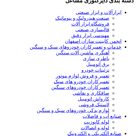
دسته بندی دایرکتوری مشاغل
ابزارآلات و ابزار صنعتی
صنعت هیدرولیک و پنوماتیک
فروشگاه ابزار آلات
قالبسازی صنعتی
مهندسی ابزار دقیق
انجمن کابینت سازان اصفهان
خدمات و تعمیرکاران خودروهای سبک و سنگین
آهنگری ماشین آلات سنگین
باطری سازی
برق اتومبیل
تزئینات خودرو
تعمیر و فروش لوازم موتور
تعمیرکاران خودرو های سبک
تعمیرکاران خودروهای سنگین
صافکاری و نقاشی
کارواش اتومبیل
لاستیک فروشی
لوازم یدکی خودروهای سبک و سنگین
صنایع آب و فاضلاب
لوله کاپوزیت
لوله و اتصالات
صنایع الکتریکی و الکترونیک