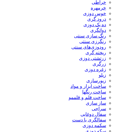
خراطی
خرمهره
خوس دوزی
درود گری
ده یک دوزی
دواتگری
رنگ سازی سنتی
رنگرزی سنتی
رودوزی‌های سنتی
ریخته گری
زرتشتی دوزی
زرگری
زغره دوزی
زیلو
زیورسازی
ساخت ابزار و مواد
ساخت رنگها
ساخت قلم و قلممو
ساز سازی
سراجی
سفال دوغابی
سفالگری با دست
سکمه دوزی
سکه دوزی