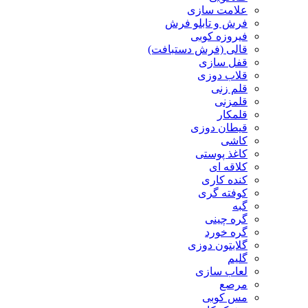
علامت سازی
فرش و تابلو فرش
فیروزه کوبی
قالی (فرش دستبافت)
قفل سازی
قلاب دوزی
قلم زنی
قلمزنی
قلمکار
قیطان دوزی
کاشی
کاغذ پوستی
کلاقه ای
کنده کاری
کوفته گری
گبه
گره چینی
گره خورد
گلابتون دوزی
گلیم
لعاب سازی
مرصع
مس کوبی