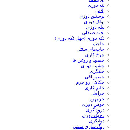
پته دوزی
پلاس
پوستین دوزی
پولک دوزی
پیله دوزی
تخته صیقلی
تکه دوزی (چهل تکه دوزی)
جاجیم
چاپ‌های سنتی
چرخ کاری
چسبها و روغن ها
چشمه دوزی
چلنگری
حصیربافی
حکاکی رو چرم
خاتم کاری
خراطی
خرمهره
خوس دوزی
درود گری
ده یک دوزی
دواتگری
رنگ سازی سنتی