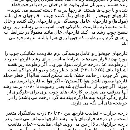
زنده هستند و میزبان ساپروفیت ها درختان مرده یا درخت قطع
شده و یا چوب ها هستند. قارچها نیز به ۴ دسته تقسیم می شوند –
قارچهای چوبخوار – قارچهای رنگ کننده چوب – قارچهای خال مانند
(مولدها) و قارچهای عامل پوسیدگی نرم.قارچهای رنگ کننده و خال
مانند معمولا به مقاومت مکانیکی چوب آسیب نمی رسانند زیرا روی
سطح چوب رشد می کنند قارچهای خال مانند معمولاً در شرایط آب
و هوای گرم و مرطوب که چوبها روی هم انباشته اند به وجود می
آیند.
قارچهای چوبخوار و عامل پوسیدگی نرم مقاومت مکانیکی چوب را
مورد تهدید قرار می دهند. شرایط مناسب برای رشد قارچها عبارتند
از رطوبت، غذا، درجه حرارت، هوا، نور و… اگر رطوبت زیر نقطه
اشباع الیاف (۲۵٪ تا ۳۰٪) باشد. خطر رشد و نمو قارچها کم است.
پس اگر چوب در حالت خشک باشد ممکن است سالها از خطر حمله
قارچها مصون باشد. هوا (اکسیژن) – اگر هوا به قارچها نرسد می
میرند. اگر چوب از آب اشباع باشد یعنی رطوبت تا ۰/۰۸۰ برسد رشد
آنها متوقف می شود. در کارخانه های چوب بری برای جلوگیری از
قارچ زدگی گرده بینه ها (گره بینه تنه گرد درخت می باشد.) را در
حوضچه های آب نگه می دارند.
درجه حرارت – فعالیت قارچها بین ۲۰ تا ۳۶ درجه سانتیگراد متغیر
است. و در درجه حرارتهای پائین رشد قارچها متوقف می شود و در
درجه حرارتهای بالا از بین می روند. غذای مناسب – غذای مناسب
برای رشد و نمو قارچها توسط چوب تأمین می شود. رنگ چوبهای