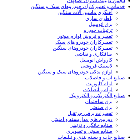
انجمن کابینت سازان اصفهان
خدمات و تعمیرکاران خودروهای سبک و سنگین
آهنگری ماشین آلات سنگین
باطری سازی
برق اتومبیل
تزئینات خودرو
تعمیر و فروش لوازم موتور
تعمیرکاران خودرو های سبک
تعمیرکاران خودروهای سنگین
صافکاری و نقاشی
کارواش اتومبیل
لاستیک فروشی
لوازم یدکی خودروهای سبک و سنگین
صنایع آب و فاضلاب
لوله کاپوزیت
لوله و اتصالات
صنایع الکتریکی و الکترونیک
برق ساختمان
برق صنعتی
تجهیزات برقی جرثقیل
دوربین های مداربسته و امنیتی
صنایع خانگی و تزئینی
صنایع صوتی و تصویری
صنایع چاپ و بسته بندی و تبلیغات