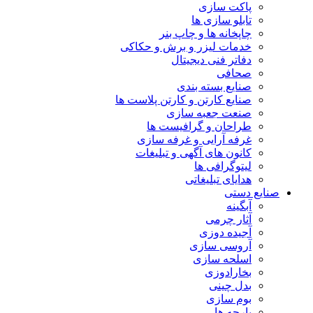
پاکت سازی
تابلو سازی ها
چاپخانه ها و چاپ بنر
خدمات لیزر و برش و حکاکی
دفاتر فنی دیجیتال
صحافی
صنایع بسته بندی
صنایع کارتن و کارتن پلاست ها
صنعت جعبه سازی
طراحان و گرافیست ها
غرفه آرایی و غرفه سازی
کانون های آگهی و تبلیغات
لیتوگرافی ها
هدایای تبلیغاتی
صنایع دستی
آبگینه
آثار چرمی
آجیده دوزی
آروسی سازی
اسلحه سازی
بخارادوزی
بدل چینی
بوم سازی
پارچه ها