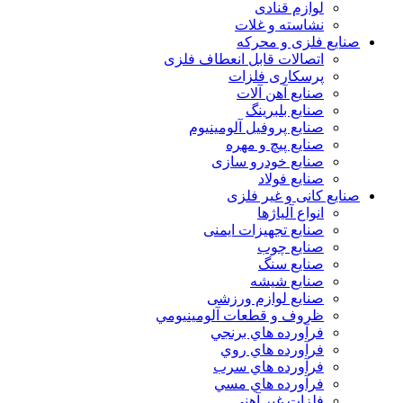
لوازم قنادی
نشاسته و غلات
صنایع فلزی و محرکه
اتصالات قابل انعطاف فلزی
پرسکاری فلزات
صنایع آهن آلات
صنایع بلبرینگ
صنایع پروفیل آلومینیوم
صنایع پیچ و مهره
صنایع خودرو سازی
صنایع فولاد
صنایع کانی و غیر فلزی
انواع آلياژها
صنایع تجهیزات ایمنی
صنایع چوب
صنایع سنگ
صنایع شیشه
صنایع لوازم ورزشی
ظروف و قطعات آلومينيومي
فرآورده هاي برنجي
فرآورده هاي روي
فرآورده هاي سرب
فرآورده هاي مسي
فلزات غير آهني