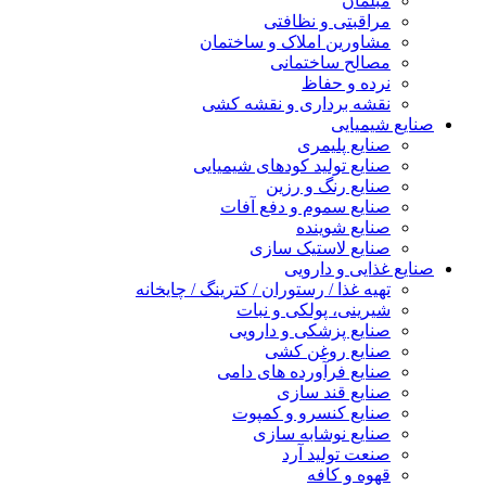
مبلمان
مراقبتی و نظافتی
مشاورین املاک و ساختمان
مصالح ساختمانی
نرده و حفاظ
نقشه برداری و نقشه کشی
صنایع شیمیایی
صنایع پلیمری
صنایع تولید کودهای شیمیایی
صنایع رنگ و رزین
صنایع سموم و دفع آفات
صنایع شوینده
صنایع لاستیک سازی
صنایع غذایی و دارویی
تهیه غذا / رستوران / کترینگ / چایخانه
شیرینی، پولکی و نبات
صنایع پزشکی و دارویی
صنایع روغن کشی
صنایع فرآورده های دامی
صنایع قند سازی
صنایع کنسرو و کمپوت
صنایع نوشابه سازی
صنعت تولید آرد
قهوه و کافه