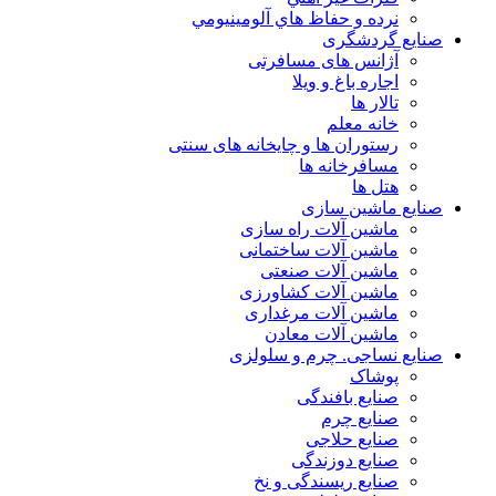
نرده و حفاظ هاي آلومينيومي
صنایع گردشگری
آژانس های مسافرتی
اجاره باغ و ویلا
تالار ها
خانه معلم
رستوران ها و چایخانه های سنتی
مسافرخانه ها
هتل ها
صنایع ماشین سازی
ماشین آلات راه سازی
ماشین آلات ساختمانی
ماشین آلات صنعتی
ماشین آلات کشاورزی
ماشین آلات مرغداری
ماشین آلات معادن
صنایع نساجی. چرم و سلولزی
پوشاک
صنایع بافندگی
صنایع چرم
صنایع حلاجی
صنایع دوزندگی
صنایع ریسندگی و نخ