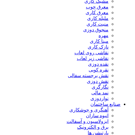
مشبک کاری
معرق چوب
معرق کاری
مليله کاری
منبت کاری
منجوق دوزی
مهره
مینا کاری
نازک کاری
نقاشی روی لعاب
نقاشی زیر لعاب
نقده دوزی
نقره کوبی
نقش برجسته سفالی
نقش دوزی
نگارگری
نمد مالی
نواردوزی
صنایع ساختمان
آهنگری و جوشکاری
انبوه سازان
ایزولاسیون و آسفالت
برق و الکترونیک
پارتیشن ها