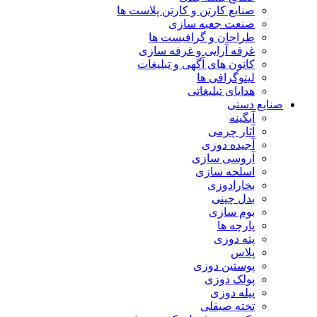
صنایع کارتن و کارتن پلاست ها
صنعت جعبه سازی
طراحان و گرافیست ها
غرفه آرایی و غرفه سازی
کانون های آگهی و تبلیغات
لیتوگرافی ها
هدایای تبلیغاتی
صنایع دستی
آبگینه
آثار چرمی
آجیده دوزی
آروسی سازی
اسلحه سازی
بخارادوزی
بدل چینی
بوم سازی
پارچه ها
پته دوزی
پلاس
پوستین دوزی
پولک دوزی
پیله دوزی
تخته صیقلی