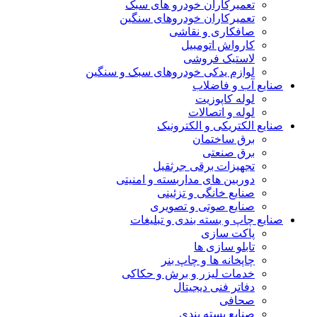
تعمیرکاران خودرو های سبک
تعمیرکاران خودروهای سنگین
صافکاری و نقاشی
کارواش اتومبیل
لاستیک فروشی
لوازم یدکی خودروهای سبک و سنگین
صنایع آب و فاضلاب
لوله کاپوزیت
لوله و اتصالات
صنایع الکتریکی و الکترونیک
برق ساختمان
برق صنعتی
تجهیزات برقی جرثقیل
دوربین های مداربسته و امنیتی
صنایع خانگی و تزئینی
صنایع صوتی و تصویری
صنایع چاپ و بسته بندی و تبلیغات
پاکت سازی
تابلو سازی ها
چاپخانه ها و چاپ بنر
خدمات لیزر و برش و حکاکی
دفاتر فنی دیجیتال
صحافی
صنایع بسته بندی