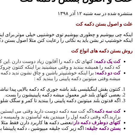
منتشره شده در سه شنبه ۱۲ آذر ۱۳۹۸
علت و اصول بستن دکمه کت
اینکه چی بپوشیم و چطوری بپوشیم توی خوشتیپی خیلی موثر.برای اینکه 
اینکه خوشتیپ تر بشن باید یه نکاتی را رعایت کنن مثلا اصول بستن
روش بستن دکمه های انواع کت
کت یک دکمه:
کتهای تک دکمه را آقایون زیاد دوست دارن .این ک
که دکمه را همیشه ببندید و وقتی میشینید برا اینکه کتتون چروک 
کت دو دکمه:
برا اینکه خوشتیپتر باشین و چاق نشون ندید دکمه 
میشه.وقتی میتونین دکمه پایینی را ببندید که :
کتتون یقش اینگیلیسی بلند باشه جوری که دکمه بالایی پیدا نباشه
بعضی کتهای بلند غیر معمول میشه دکمه پایینیشون را بست.
اگه قدتون بلند میتونین دکمه پایینی را ببندید تا کمر و سگک شلو
کت سه دکمه:
اگه کت سه دکمه دوست دارید وقتی می ایستین دکمه 
بزارید.اگه وقتی دکمه اول را میبندین یقه لباستون بد وایمیسه دکم
کتهای دوطرف دکمه دار:
بعضی دکمه ها کاربرد دارن فقط مثلا
بستن دکمه جلیقه:
اگه زیر کت جلیقه میپوشین ، دکمه پایینشا باز 