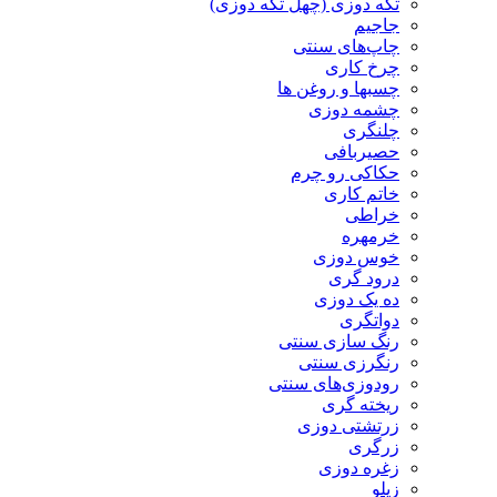
تکه دوزی (چهل تکه دوزی)
جاجیم
چاپ‌های سنتی
چرخ کاری
چسبها و روغن ها
چشمه دوزی
چلنگری
حصیربافی
حکاکی رو چرم
خاتم کاری
خراطی
خرمهره
خوس دوزی
درود گری
ده یک دوزی
دواتگری
رنگ سازی سنتی
رنگرزی سنتی
رودوزی‌های سنتی
ریخته گری
زرتشتی دوزی
زرگری
زغره دوزی
زیلو