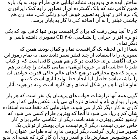
ساختن ایده های بدیع بود، نشانه توانایی های طراح نبود. به یک باره
همین کافی شد که بانک گسترده ای از تصاویر را به کمک اپراتوری
یک نرم افزار تبدیل به تصویر خوش آب و رنگی کنی، مقداری هم
چاشنی فیلتر را به آن اضافه کنی تا کار به پایان برسد.
کار تا آنجا پیش رفت که برای گرافیست بودن تنها کافی بود که یکی
دو نرم افزار اجرایی را بشناسی، ۵-۴ CD تصویری داشته باشی و
دیگر تمام.
شما از این لحظه یک گرافیست تمام و کمال بودید. همین که
تصویری را با استفاده از چند فیلتر تغییر دادید یعنی به تمام رموز این
حرفه آگاهید. برای خلاقیت در کار هم همین کافی است که از کتاب
طنز تا «حاشیه ای بر عروه الوثقی»، تمامی کلمات را چنان در هم
بریزید که هیچ مخلوقی در هیچ کجای عالم خاکی قدرت خواندن آن
را نداشته باشد.حاصل اما ایجاد خط تولید آثاری است که تنها
تفاوتشان با هم در شکل امضای پای کارها است و نه در هویت آثار.
گویی همه آنها تراوشات خواب های پریشان یک نفر است که هر بار
پس از بیداری نام و امضای تازه ای می یابد. عکس هایی که از هر
کاری به کار دیگر تکرار می شوند، فیلترهایی که فقط شدت استفاده
شان کم و زیاد می شود تا آنجا که بهترین طراح کسی می شود که
آرشیو عکس بهتری داشته باشد. دیگر از عکاسی خاص برای کار
خاص خبری نیست، دیگر لازم نیست برای پوستر از توانایی یک
تصویر ساز یاری گرفت. دیگر لزومی ندارد ایده طراحی عنوان را به
یک خوشنویس سفارش داد و آنقدر روی آن کار کرد که نتیجه ای بدیع