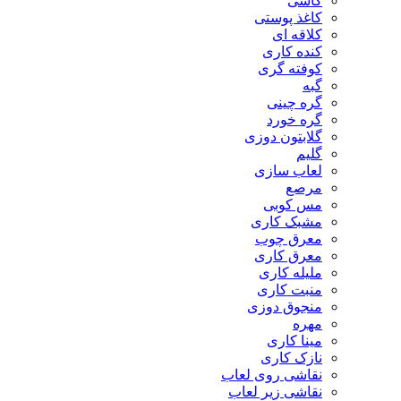
کاشی
کاغذ پوستی
کلاقه ای
کنده کاری
کوفته گری
گبه
گره چینی
گره خورد
گلابتون دوزی
گلیم
لعاب سازی
مرصع
مس کوبی
مشبک کاری
معرق چوب
معرق کاری
مليله کاری
منبت کاری
منجوق دوزی
مهره
مینا کاری
نازک کاری
نقاشی روی لعاب
نقاشی زیر لعاب