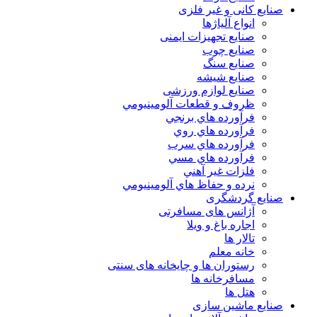
صنایع کانی و غیر فلزی
انواع آلياژها
صنایع تجهیزات ایمنی
صنایع چوب
صنایع سنگ
صنایع شیشه
صنایع لوازم ورزشی
ظروف و قطعات آلومينيومي
فرآورده هاي برنجي
فرآورده هاي روي
فرآورده هاي سرب
فرآورده هاي مسي
فلزات غير آهني
نرده و حفاظ هاي آلومينيومي
صنایع گردشگری
آژانس های مسافرتی
اجاره باغ و ویلا
تالار ها
خانه معلم
رستوران ها و چایخانه های سنتی
مسافرخانه ها
هتل ها
صنایع ماشین سازی