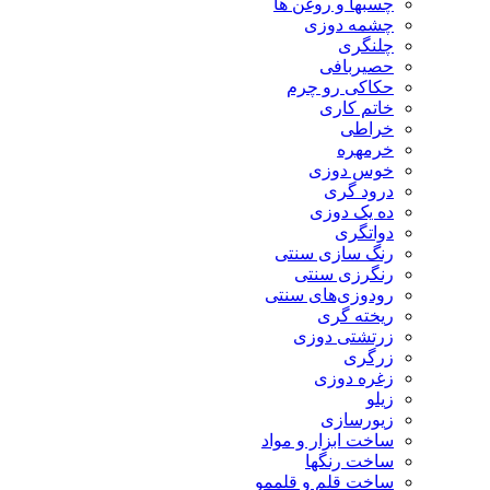
چسبها و روغن ها
چشمه دوزی
چلنگری
حصیربافی
حکاکی رو چرم
خاتم کاری
خراطی
خرمهره
خوس دوزی
درود گری
ده یک دوزی
دواتگری
رنگ سازی سنتی
رنگرزی سنتی
رودوزی‌های سنتی
ریخته گری
زرتشتی دوزی
زرگری
زغره دوزی
زیلو
زیورسازی
ساخت ابزار و مواد
ساخت رنگها
ساخت قلم و قلممو