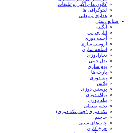
کانون های آگهی و تبلیغات
لیتوگرافی ها
هدایای تبلیغاتی
صنایع دستی
آبگینه
آثار چرمی
آجیده دوزی
آروسی سازی
اسلحه سازی
بخارادوزی
بدل چینی
بوم سازی
پارچه ها
پته دوزی
پلاس
پوستین دوزی
پولک دوزی
پیله دوزی
تخته صیقلی
تکه دوزی (چهل تکه دوزی)
جاجیم
چاپ‌های سنتی
چرخ کاری