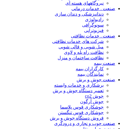
نیروگاههای هسته ای
صنعت . خدمات درمانی
دندانپزشکی و دندان سازی
رادیولوژی
سونوگرافی
فیزیوتراپی
صنعت . خدمات نظافتی
شرکت های خدمات نظافتی
مبل شویی و قالی شویی
نظافت راه پله و لاوی
نظافت ساختمان و منزل
صنعت بیمه
کارگزاران بیمه
نمایندگان بیمه
صنعت جوش و برش
برشکاری و خدمات وابسته
تعمیر دستگاه جوش و برش
جوش co2
جوش آرگون
جوشکاری قوس پلاسما
جوشکاری قوس تنگستن
فروش دستگاه جوش و برش
صنعت چوب و نجاری و درودگری
صنعت حمل و نقل