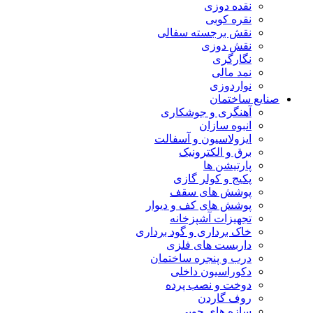
نقده دوزی
نقره کوبی
نقش برجسته سفالی
نقش دوزی
نگارگری
نمد مالی
نواردوزی
صنایع ساختمان
آهنگری و جوشکاری
انبوه سازان
ایزولاسیون و آسفالت
برق و الکترونیک
پارتیشن ها
پکیج و کولر گازی
پوشش های سقف
پوشش های کف و دیوار
تجهیزات آشپزخانه
خاک برداری و گود برداری
داربست های فلزی
درب و پنجره ساختمان
دکوراسیون داخلی
دوخت و نصب پرده
روف گاردن
سازه های چوبی