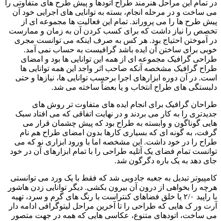
در تمام این مراحل هنرمند طراح اتودها و پیش طرح های متفاوتی را
می ساخت و در مرحله انجام، بسته به توانایی های اجرایی خود آن
پیش طرح ها را می پروراند. تمام این فعالیت ها مجموعه ای از
تخصص را نیاز داشت که برای کسب کردن آن به زمان و ممارست
در آموختن احتیاج بود. هر کس به صرف اینکه می توانست مجری
خوبی برای ساختن آن ایده باشد گرافیست به حساب نمی آمد.
طراحی گرافیک مجموعه ای از همه این توانایی ها بود و امضای
طراح گرافیک مشخصه آنکه صاحب اثر واجد این همه توانایی ها
است. در آن دوره ابزارهای اجرا برحسب توانایی ها، نیازها و حتی
دلبستگی های طراح انتخاب و یا بعضاً ساخته می شد.
طراحان گرافیک برای انجام ایده های متفاوت تر روش های
جدیدتری را به کار می بردند و در نهایت اتفاقی که می افتاد سبک
هایی گوناگون و وابسته به طراح بود که پیش چشمان قرار می
گرفت، به گونه ای که بسیاری کارها بدون امضای طراح هم نام
طراح را در خود داشت. این مشخصه اما با ورود ابزاری نو که می
توانست تمام فضای یک آتلیه طراحی را با تمام ابزارهای آن در خود
جای دهد به یک باره دگرگون شد.
کامپیوتر تبدیل به جعبه جادویی شد که فقط با یک ورد می توانستی
هرچه را بخواهی از درون آن بیرون بکشی. دیگر توانایی زدن هاشور
با راپید ۲/۰ یا خلق فضاهای کنتراست با رنگ های گرم و سرد، تهیه
آرت ور ک هایی که طراحی را تا آخرین مراحل لیتوگرافی ادامه دار
می ساخت، اتودهای متنوع، عکاسی هایی که همه در جهت متصور