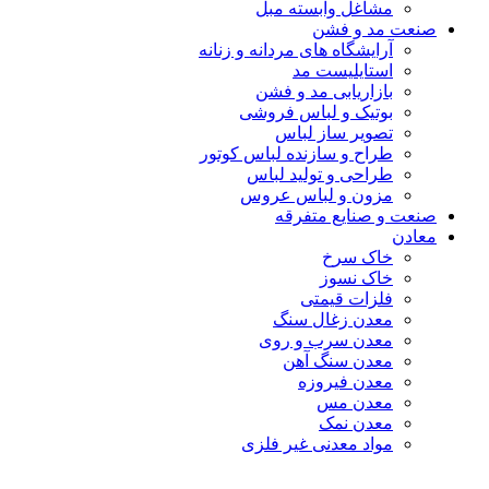
مشاغل وابسته مبل
صنعت مد و فشن
آرایشگاه های مردانه و زنانه
استایلیست مد
بازاریابی مد و فشن
بوتیک و لباس فروشی
تصویر ساز لباس
طراح و سازنده لباس کوتور
طراحی و تولید لباس
مزون و لباس عروس
صنعت و صنایع متفرقه
معادن
خاک سرخ
خاک نسوز
فلزات قیمتی
معدن زغال سنگ
معدن سرب و روی
معدن سنگ آهن
معدن فیروزه
معدن مس
معدن نمک
مواد معدنی غیر فلزی