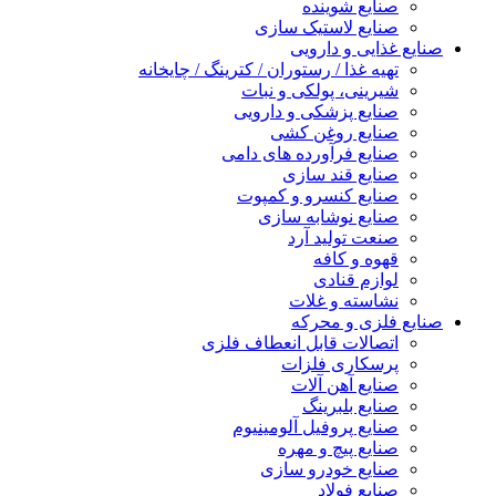
صنایع شوینده
صنایع لاستیک سازی
صنایع غذایی و دارویی
تهیه غذا / رستوران / کترینگ / چایخانه
شیرینی، پولکی و نبات
صنایع پزشکی و دارویی
صنایع روغن کشی
صنایع فرآورده های دامی
صنایع قند سازی
صنایع کنسرو و کمپوت
صنایع نوشابه سازی
صنعت تولید آرد
قهوه و کافه
لوازم قنادی
نشاسته و غلات
صنایع فلزی و محرکه
اتصالات قابل انعطاف فلزی
پرسکاری فلزات
صنایع آهن آلات
صنایع بلبرینگ
صنایع پروفیل آلومینیوم
صنایع پیچ و مهره
صنایع خودرو سازی
صنایع فولاد