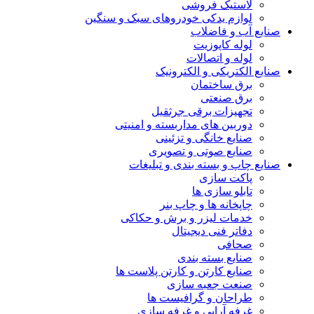
لاستیک فروشی
لوازم یدکی خودروهای سبک و سنگین
صنایع آب و فاضلاب
لوله کاپوزیت
لوله و اتصالات
صنایع الکتریکی و الکترونیک
برق ساختمان
برق صنعتی
تجهیزات برقی جرثقیل
دوربین های مداربسته و امنیتی
صنایع خانگی و تزئینی
صنایع صوتی و تصویری
صنایع چاپ و بسته بندی و تبلیغات
پاکت سازی
تابلو سازی ها
چاپخانه ها و چاپ بنر
خدمات لیزر و برش و حکاکی
دفاتر فنی دیجیتال
صحافی
صنایع بسته بندی
صنایع کارتن و کارتن پلاست ها
صنعت جعبه سازی
طراحان و گرافیست ها
غرفه آرایی و غرفه سازی