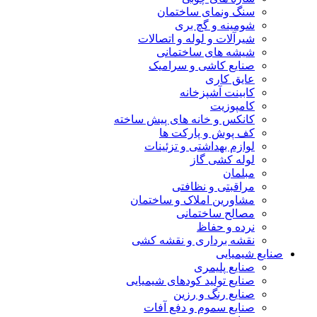
سنگ ونمای ساختمان
شومینه و گچ بری
شیرآلات و لوله و اتصالات
شیشه های ساختمانی
صنایع کاشی و سرامیک
عایق کاری
کابینت آشپزخانه
کامپوزیت
کانکس و خانه های پیش ساخته
کف پوش و پارکت ها
لوازم بهداشتی و تزئینات
لوله کشی گاز
مبلمان
مراقبتی و نظافتی
مشاورین املاک و ساختمان
مصالح ساختمانی
نرده و حفاظ
نقشه برداری و نقشه کشی
صنایع شیمیایی
صنایع پلیمری
صنایع تولید کودهای شیمیایی
صنایع رنگ و رزین
صنایع سموم و دفع آفات