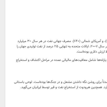
میزان مصرف نفت در دیگر مناطق بدین شرح است: آمریکای جنوبی و مرکزی (۴۴٪)، آفریقا (۴۱٪)، و آمریکای شمالی (۴۰٪). مصرف جهانی نفت در هر سال ۳۰ میلیارد
بشکه (۴٫۸ کیلومتر مکعب) است که کشورهای توسعه یافته بزرگترین مصرف‌کنندگان هستند. در سال ۲۰۰۷، ایالات متحده به تنهایی ۲۵ درصد از نفت تولیدی جهان را
 ارزش دلاری بوده‌است.
ارانه‌ها شامل معافیت‌های مالیاتی عمده در مراحل اکتشاف و استخراج
فت در دوران آغازین عمدتاً برای روشن نگه داشتن مشعل و در جنگ‌ها بوده‌است. لوحی باستانی
رد. همچنین هرودوت از استخراج نفت و قیر توسط ایرانیان می‌گوید.