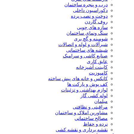
درب و پنجره ساختمان
دکوراسیون داخلی
دوخت و نصب پرده
روف گاردن
سازه های چوبی
سنگ ونمای ساختمان
شومینه و گچ بری
شیرآلات و لوله و اتصالات
شیشه های ساختمانی
صنایع کاشی و سرامیک
عایق کاری
کابینت آشپزخانه
کامپوزیت
کانکس و خانه های پیش ساخته
کف پوش و پارکت ها
لوازم بهداشتی و تزئینات
لوله کشی گاز
مبلمان
مراقبتی و نظافتی
مشاورین املاک و ساختمان
مصالح ساختمانی
نرده و حفاظ
نقشه برداری و نقشه کشی