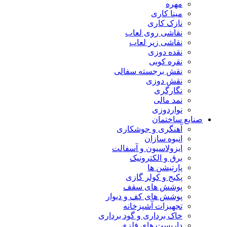
مهره
مینا کاری
نازک کاری
نقاشی روی لعاب
نقاشی زیر لعاب
نقده دوزی
نقره کوبی
نقش برجسته سفالی
نقش دوزی
نگارگری
نمد مالی
نواردوزی
صنایع ساختمان
آهنگری و جوشکاری
انبوه سازان
ایزولاسیون و آسفالت
برق و الکترونیک
پارتیشن ها
پکیج و کولر گازی
پوشش های سقف
پوشش های کف و دیوار
تجهیزات آشپزخانه
خاک برداری و گود برداری
داربست های فلزی