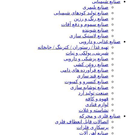
صنایع شیمیایی
صنایع پلیمری
صنایع تولید کودهای شیمیایی
صنایع رنگ و رزین
صنایع سموم و دفع آفات
صنایع شوینده
صنایع لاستیک سازی
صنایع غذایی و دارویی
تهیه غذا / رستوران / کترینگ / چایخانه
شیرینی، پولکی و نبات
صنایع پزشکی و دارویی
صنایع روغن کشی
صنایع فرآورده های دامی
صنایع قند سازی
صنایع کنسرو و کمپوت
صنایع نوشابه سازی
صنعت تولید آرد
قهوه و کافه
لوازم قنادی
نشاسته و غلات
صنایع فلزی و محرکه
اتصالات قابل انعطاف فلزی
پرسکاری فلزات
صنایع آهن آلات