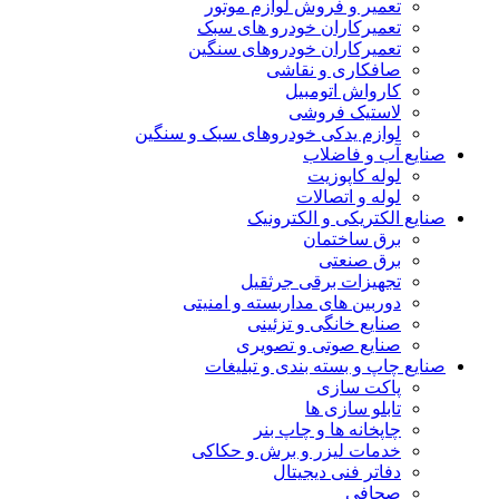
تعمیر و فروش لوازم موتور
تعمیرکاران خودرو های سبک
تعمیرکاران خودروهای سنگین
صافکاری و نقاشی
کارواش اتومبیل
لاستیک فروشی
لوازم یدکی خودروهای سبک و سنگین
صنایع آب و فاضلاب
لوله کاپوزیت
لوله و اتصالات
صنایع الکتریکی و الکترونیک
برق ساختمان
برق صنعتی
تجهیزات برقی جرثقیل
دوربین های مداربسته و امنیتی
صنایع خانگی و تزئینی
صنایع صوتی و تصویری
صنایع چاپ و بسته بندی و تبلیغات
پاکت سازی
تابلو سازی ها
چاپخانه ها و چاپ بنر
خدمات لیزر و برش و حکاکی
دفاتر فنی دیجیتال
صحافی