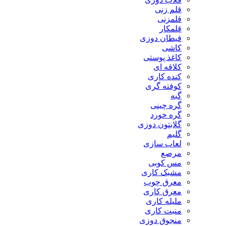
قلم زنی
قلمزنی
قلمکار
قیطان دوزی
کاشی
کاغذ پوستی
کلاقه ای
کنده کاری
کوفته گری
گبه
گره چینی
گره خورد
گلابتون دوزی
گلیم
لعاب سازی
مرصع
مس کوبی
مشبک کاری
معرق چوب
معرق کاری
مليله کاری
منبت کاری
منجوق دوزی