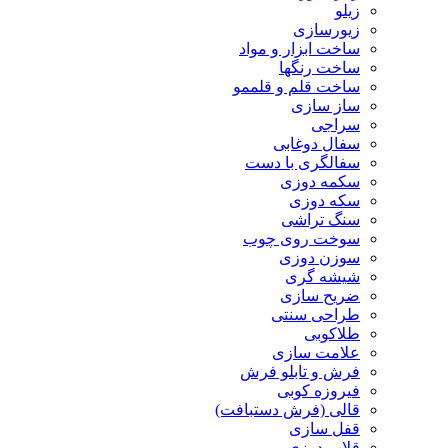
زیلو
زیورسازی
ساخت ابزار و مواد
ساخت رنگها
ساخت قلم و قلممو
ساز سازی
سراجی
سفال دوغابی
سفالگری با دست
سکمه دوزی
سکه دوزی
سنگ تراشی
سوخت روی چوب
سوزن دوزی
شیشه گری
ضریح سازی
طراحی سنتی
طلاکوبی
علامت سازی
فرش و تابلو فرش
فیروزه کوبی
قالی (فرش دستبافت)
قفل سازی
قلاب دوزی