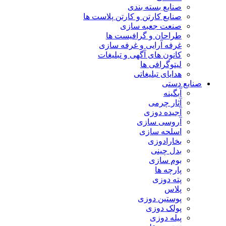
صنایع بسته بندی
صنایع کارتن و کارتن پلاست ها
صنعت جعبه سازی
طراحان و گرافیست ها
غرفه آرایی و غرفه سازی
کانون های آگهی و تبلیغات
لیتوگرافی ها
هدایای تبلیغاتی
صنایع دستی
آبگینه
آثار چرمی
آجیده دوزی
آروسی سازی
اسلحه سازی
بخارادوزی
بدل چینی
بوم سازی
پارچه ها
پته دوزی
پلاس
پوستین دوزی
پولک دوزی
پیله دوزی