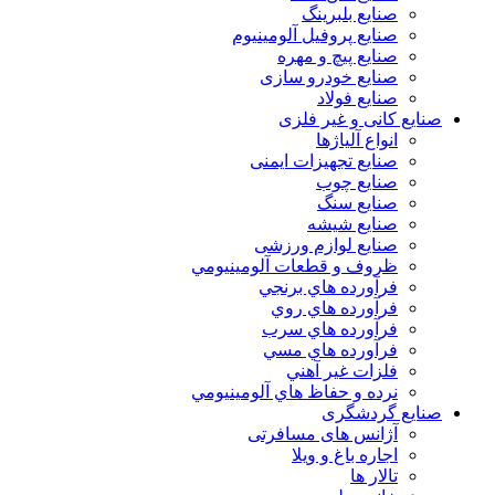
صنایع بلبرینگ
صنایع پروفیل آلومینیوم
صنایع پیچ و مهره
صنایع خودرو سازی
صنایع فولاد
صنایع کانی و غیر فلزی
انواع آلياژها
صنایع تجهیزات ایمنی
صنایع چوب
صنایع سنگ
صنایع شیشه
صنایع لوازم ورزشی
ظروف و قطعات آلومينيومي
فرآورده هاي برنجي
فرآورده هاي روي
فرآورده هاي سرب
فرآورده هاي مسي
فلزات غير آهني
نرده و حفاظ هاي آلومينيومي
صنایع گردشگری
آژانس های مسافرتی
اجاره باغ و ویلا
تالار ها