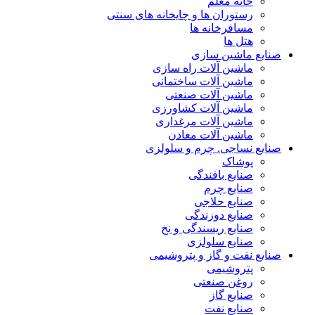
خانه معلم
رستوران ها و چایخانه های سنتی
مسافرخانه ها
هتل ها
صنایع ماشین سازی
ماشین آلات راه سازی
ماشین آلات ساختمانی
ماشین آلات صنعتی
ماشین آلات کشاورزی
ماشین آلات مرغداری
ماشین آلات معادن
صنایع نساجی. چرم و سلولزی
پوشاک
صنایع بافندگی
صنایع چرم
صنایع حلاجی
صنایع دوزندگی
صنایع ریسندگی و نخ
صنایع سلولزی
صنایع نفت و گاز و پتروشیمی
پتروشیمی
روغن صنعتی
صنایع گاز
صنایع نفت