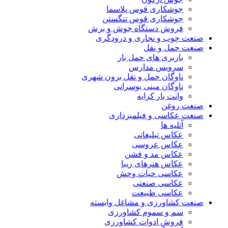
جوشکاری قوس پلاسما
جوشکاری قوس تنگستن
فروش دستگاه جوش و برش
صنعت چوب و نجاری و درودگری
صنعت حمل و نقل
باربری های حمل بار
سرویس مدارس
ناوگان حمل و نقل برون شهری
ناوگان مینی بوسرانی
وانت بار کرایه
صنعت روغن
صنعت عکاسی و فیلمبرداری
آتلیه ها
عکاس تبلیغاتی
عکاس عروسی
عکاس مد و فشن
عکاس هنرهای زیبا
عکاسی حیات وحش
عکاسی صنعتی
عکاسی طبیعت
صنعت کشاورزی و مشاغل وابسته
سم و سموم کشاورزی
فروش ادوات کشاورزی