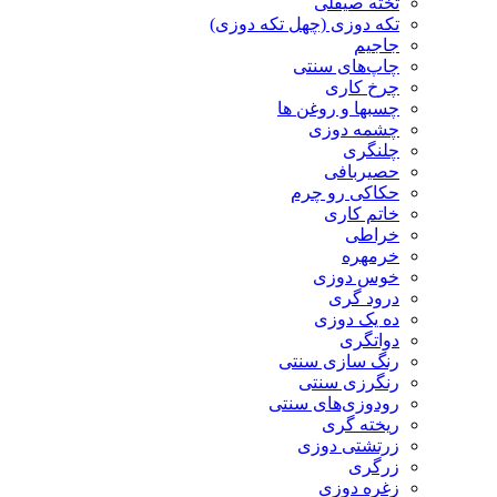
تخته صیقلی
تکه دوزی (چهل تکه دوزی)
جاجیم
چاپ‌های سنتی
چرخ کاری
چسبها و روغن ها
چشمه دوزی
چلنگری
حصیربافی
حکاکی رو چرم
خاتم کاری
خراطی
خرمهره
خوس دوزی
درود گری
ده یک دوزی
دواتگری
رنگ سازی سنتی
رنگرزی سنتی
رودوزی‌های سنتی
ریخته گری
زرتشتی دوزی
زرگری
زغره دوزی