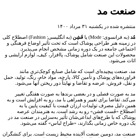
صنعت مد
منتشره شده در یکشنبه ۳۱ مرداد ۱۴۰۰
مُد
(به فرانسوی: Mode) یا
فَشِن
(به انگلیسی: Fashion) اصطلاح کلی
در زمینه هنر طراحی پوشاک است که تحت تأثیر اوضاع فرهنگی و
اجتماعی جامعه در یک دوره زمانی مشخص انجام می‌پذیرد.
محصولات این صنعت شامل پوشاک، پاافزار، کیف، لوازم آرایشی و
اثاث می‌شود.
مد، صنعت پیچیده‌ای است که شامل صنایع کوچک‌تری مانند
فراورده‌های پوشاک و تأمین کالا، پارچه، مواد خام، رنگ، تولید، حمل
و نقل، فروش، عرضه و تقاضا و نهایتاً دور ریختن آنها می‌شود.
مد به صورت فصلی و در بعضی برندها به صورت هفتگی تغییر
می‌کند. تقاضا برای تغییر و همراهی با مد، رو به افزایش است و به
همین دلیل مصرف تولیدات ارزان قیمت با کیفیت پایین یا به
اصطلاح «فَست فشن» رو به رشد است. به هنرمندان عرصه
پوشاک که با طرح‌های ابداعی‌شان تأثیر به‌سزایی در صنعت مد در
یک دوره خاص زمانی بگذارند، «طراح لباس» گفته می‌شود.
صنعت مد، دومین صنعت آلاینده محیط زیست است. برای کنشگران