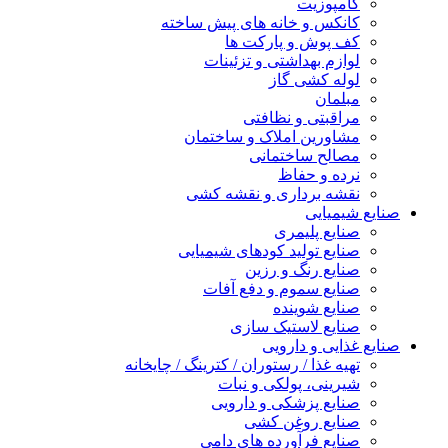
کامپوزیت
کانکس و خانه های پیش ساخته
کف پوش و پارکت ها
لوازم بهداشتی و تزئینات
لوله کشی گاز
مبلمان
مراقبتی و نظافتی
مشاورین املاک و ساختمان
مصالح ساختمانی
نرده و حفاظ
نقشه برداری و نقشه کشی
شیمیایی
صنایع پلیمری
صنایع تولید کودهای شیمیایی
صنایع رنگ و رزین
صنایع سموم و دفع آفات
صنایع شوینده
صنایع لاستیک سازی
غذایی و دارویی
تهیه غذا / رستوران / کترینگ / چایخانه
شیرینی، پولکی و نبات
صنایع پزشکی و دارویی
صنایع روغن کشی
صنایع فرآورده های دامی