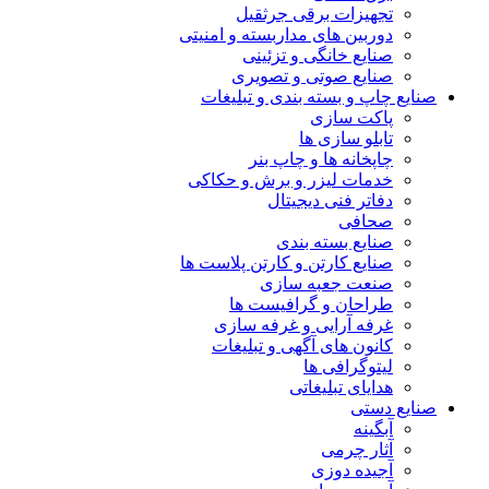
تجهیزات برقی جرثقیل
دوربین های مداربسته و امنیتی
صنایع خانگی و تزئینی
صنایع صوتی و تصویری
چاپ و بسته بندی و تبلیغات
پاکت سازی
تابلو سازی ها
چاپخانه ها و چاپ بنر
خدمات لیزر و برش و حکاکی
دفاتر فنی دیجیتال
صحافی
صنایع بسته بندی
صنایع کارتن و کارتن پلاست ها
صنعت جعبه سازی
طراحان و گرافیست ها
غرفه آرایی و غرفه سازی
کانون های آگهی و تبلیغات
لیتوگرافی ها
هدایای تبلیغاتی
 دستی
آبگینه
آثار چرمی
آجیده دوزی