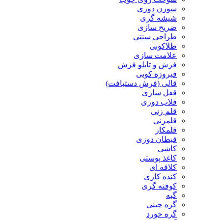
سوزن دوزی
شیشه گری
ضریح سازی
طراحی سنتی
طلاکوبی
علامت سازی
فرش و تابلو فرش
فیروزه کوبی
قالی (فرش دستبافت)
قفل سازی
قلاب دوزی
قلم زنی
قلمزنی
قلمکار
قیطان دوزی
کاشی
کاغذ پوستی
کلاقه ای
کنده کاری
کوفته گری
گبه
گره چینی
گره خورد