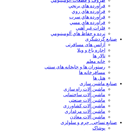
ظروف و قطعات آلومينيومي
فرآورده هاي برنجي
فرآورده هاي روي
فرآورده هاي سرب
فرآورده هاي مسي
فلزات غير آهني
نرده و حفاظ هاي آلومينيومي
 گردشگری
آژانس های مسافرتی
اجاره باغ و ویلا
تالار ها
خانه معلم
رستوران ها و چایخانه های سنتی
مسافرخانه ها
هتل ها
 ماشین سازی
ماشین آلات راه سازی
ماشین آلات ساختمانی
ماشین آلات صنعتی
ماشین آلات کشاورزی
ماشین آلات مرغداری
ماشین آلات معادن
 نساجی. چرم و سلولزی
پوشاک