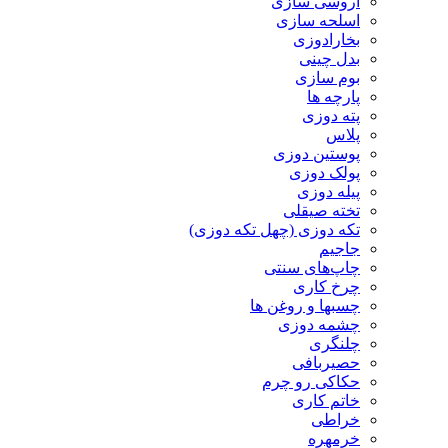
آروسی سازی
اسلحه سازی
بخارادوزی
بدل چینی
بوم سازی
پارچه ها
پته دوزی
پلاس
پوستین دوزی
پولک دوزی
پیله دوزی
تخته صیقلی
تکه دوزی (چهل تکه دوزی)
جاجیم
چاپ‌های سنتی
چرخ کاری
چسبها و روغن ها
چشمه دوزی
چلنگری
حصیربافی
حکاکی رو چرم
خاتم کاری
خراطی
خرمهره