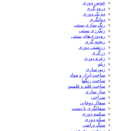
خوس دوزی
درود گری
ده یک دوزی
دواتگری
رنگ سازی سنتی
رنگرزی سنتی
رودوزی‌های سنتی
ریخته گری
زرتشتی دوزی
زرگری
زغره دوزی
زیلو
زیورسازی
ساخت ابزار و مواد
ساخت رنگها
ساخت قلم و قلممو
ساز سازی
سراجی
سفال دوغابی
سفالگری با دست
سکمه دوزی
سکه دوزی
سنگ تراشی
سوخت روی چوب