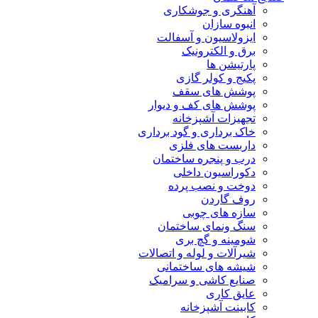
آهنگری و جوشکاری
انبوه سازان
ایزولاسیون و آسفالت
برق و الکترونیک
پارتیشن ها
پکیج و کولر گازی
پوشش های سقف
پوشش های کف و دیوار
تجهیزات آشپزخانه
خاک برداری و گود برداری
داربست های فلزی
درب و پنجره ساختمان
دکوراسیون داخلی
دوخت و نصب پرده
روف گاردن
سازه های چوبی
سنگ ونمای ساختمان
شومینه و گچ بری
شیرآلات و لوله و اتصالات
شیشه های ساختمانی
صنایع کاشی و سرامیک
عایق کاری
کابینت آشپزخانه