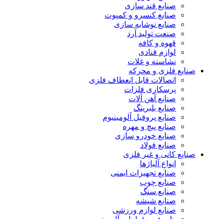
صنایع قند سازی
صنایع کنسرو و کمپوت
صنایع نوشابه سازی
صنعت تولید آرد
قهوه و کافه
لوازم قنادی
نشاسته و غلات
 فلزی و محرکه
اتصالات قابل انعطاف فلزی
پرسکاری فلزات
صنایع آهن آلات
صنایع بلبرینگ
صنایع پروفیل آلومینیوم
صنایع پیچ و مهره
صنایع خودرو سازی
صنایع فولاد
کانی و غیر فلزی
انواع آلياژها
صنایع تجهیزات ایمنی
صنایع چوب
صنایع سنگ
صنایع شیشه
صنایع لوازم ورزشی