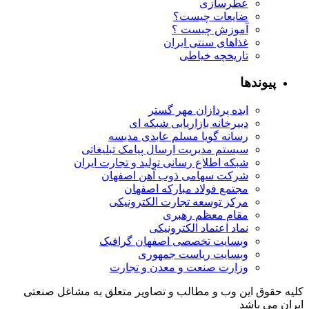
عطرسازی
ضایعات چیست؟
آموزش چیست ؟
غذاهای سنتی ایران
تاریخچه خیاطی
ا
ایده پردازان مهر گستر
دبیرخانه بازاریابی شبکه ای
رسانه گویا مسلم عابدی مدیسه
سیستم مدیریت ارسال پیامک تبلیغاتی
شبکه اطلاع رسانی تولید و تجارت ایران
شرکت سهامی ذوب آهن اصفهان
مجتمع فولاد مبارکه اصفهان
مرکز توسعه تجارت الکترونیکی
مقام معظم رهبری
نماد اعتماد الکترونیکی
وبسایت تخصصی اصفهان گرافیک
وبسایت ریاست جمهوری
وزارت صنعت و معدن و تجارت
ین وب و مطالب و تصاویر متعلق به مشاغل صنعتی
شد