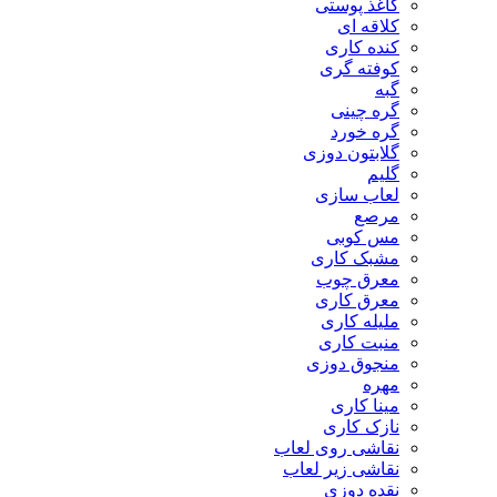
کاغذ پوستی
کلاقه ای
کنده کاری
کوفته گری
گبه
گره چینی
گره خورد
گلابتون دوزی
گلیم
لعاب سازی
مرصع
مس کوبی
مشبک کاری
معرق چوب
معرق کاری
مليله کاری
منبت کاری
منجوق دوزی
مهره
مینا کاری
نازک کاری
نقاشی روی لعاب
نقاشی زیر لعاب
نقده دوزی