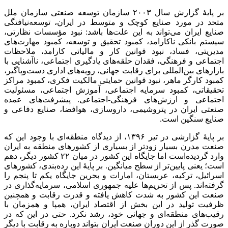
بر پایهٔ گزارش سال ۲۰۰۳ سازمان توسعه صنعتی سازمان ملل
متحد در مورد صنایع کوچک و متوسط در ایران، توسعه‌نیافتگی
صنایع ایران می‌تواند به این علت‌ها باشد: نبود مؤسسات نظارتی،
سیستم بانکی ناکارامد، کمبود تحقیق و توسعه، کمبود مهارت‌های
مدیریتی، فساد، نبود قوانین کار و مالیاتی کارامد، ملاحظات
اجتماعی و فرهنگی، فقدان حلقه‌های یادگیری اجتماعی، ناآشنایی با
بازارهای بین‌المللی برای رقابت جهانی، رویه‌های اداری دست‌وپاگیر،
کمبود کارگر ماهر، نبود قوانین حمایتی مالکیت فکری، کمبود مراکز
تحقیقاتی، کمبود سرمایه اجتماعی، آموزش اجتماعی، مسئولیت
اجتماعی و ارزش‌های فرهنگی-اجتماعی. پیشرفت‌های عمده
صنعتی ایران در پتروشیمی، داروسازی، هوافضا، صنایع دفاعی و
صنایع سنگین است.
بر پایهٔ گزارشی در تیر ۱۳۹۶، از دیدگاه منطقه‌ای با وجود این که
صنعت مدرن بسیار زودتر از بسیاری از کشورهای منطقه به ایران
وارد گردیده‌است اما جایگاه این کشور در میان ۲۲ کشور دیگر، دهم
است؛ یعنی پایین‌تر از سطح میانگین. بر پایهٔ این رده‌بندی، کشورهای
اسرائیل، ترکیه، عربستان، امارات و بحرین جایگاه یکم تا پنجم را
گرفته‌اند. پس از تحریم‌ها علیه جمهوری اسلامی، سرمایه‌گذاری در
صنعت این کشور به شدت کاهش یافته و قدرت رقابت و همچنین
ظرفیت تولید در این بخش از اقتصاد ایران، همپا و همزمان با
رقیب‌های منطقه‌ای و جهانی خود، رشد نکرد. حتی در این که در
صورت گذر از این دوران صنعت ایران بتواند دوباره به رقابت با دیگر