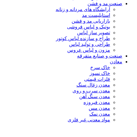
صنعت مد و فشن
آرایشگاه های مردانه و زنانه
استایلیست مد
بازاریابی مد و فشن
بوتیک و لباس فروشی
تصویر ساز لباس
طراح و سازنده لباس کوتور
طراحی و تولید لباس
مزون و لباس عروس
صنعت و صنایع متفرقه
معادن
خاک سرخ
خاک نسوز
فلزات قیمتی
معدن زغال سنگ
معدن سرب و روی
معدن سنگ آهن
معدن فیروزه
معدن مس
معدن نمک
مواد معدنی غیر فلزی