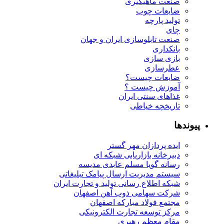
صنعت ماهیگیری
ضایعات چوب
تولید پارچه
چای
صنعت تابلوسازی ایران و جهان
بانکداری
بازی سازی
عطرسازی
ضایعات چیست؟
آموزش چیست ؟
غذاهای سنتی ایران
تاریخچه خیاطی
پیوندها
ایده پردازان مهر گستر
دبیرخانه بازاریابی شبکه ای
رسانه گویا مسلم عابدی مدیسه
سیستم مدیریت ارسال پیامک تبلیغاتی
شبکه اطلاع رسانی تولید و تجارت ایران
شرکت سهامی ذوب آهن اصفهان
مجتمع فولاد مبارکه اصفهان
مرکز توسعه تجارت الکترونیکی
مقام معظم رهبری