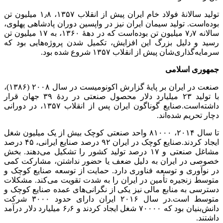
تولید سالانهٔ فولاد خام ایران پیش از انقلاب ۱۳۵۷، ۱٫۸ میلیون تن
بوده‌است. تولید سیمان ایران نیز در واپسین دوران پادشاهی پهلوی،
سالانه ۷٫۷ میلیون تن بوده‌است که در دههٔ ۱۳۶۰، به ۱۷ میلیون تن
رسید و دلیل بزرگ این افزایش، تکمیل شدن پروژه‌هایی بود که
سرمایه‌گذاری‌شان پیش از انقلاب ۱۳۵۷ شروع شده بود.
جمهوری اسلامی
صنعت در ایران بر پایهٔ گزارش اکونومیست در سال ۲۰۰۸ (۱۳۸۶)،
با تولید ۲۳ میلیارد دلار محصول صنعتی در ردهٔ ۳۹ جهان قرار
داشته‌است.صنایع گوناگون ایران پس از انقلاب ۱۳۵۷، در دورانی
دچار تحریم شده‌اند.
تا سال ۲۰۱۴، ۸۱۰۰۰ واحد صنعتی کوچک بیش از یک میلیون شغل
ایجاد کردند.صنایع کوچک در ایران ۹۲ درصد صنایع ایرانی، ۴۵ درصد
مشاغل صنعتی و ۱۷ درصد تولید کشور را تشکیل می‌دهند. بخش
خصوصی در ایران به دلیل ضعف یا حضور نداشتن، مشارکت کمی
در نوآوری و توسعه فناوری دارد. حمایت از توسعه صنایع کوچک و
متوسط زنجیره تأمین در ایران را به شدت تقویت می‌کند. مشکلات
دسترسی به منابع مالی نیز یکی از نگرانی‌های عمده صنایع کوچک و
متوسط است.در سال ۲۰۱۶ ایران دارای حدود ۳۰۰۰ شرکت
دانش‌بنیان بود که ۷۰۰۰۰ شغل ایجاد کردند و ۶٫۶ میلیارد دلار درآمد
داشتند.