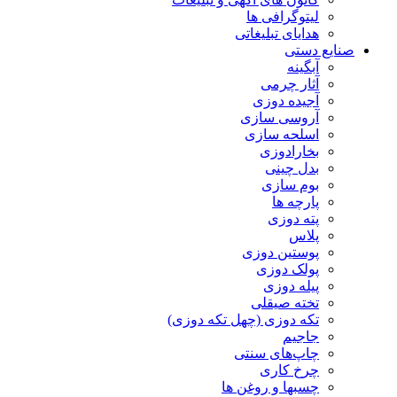
لیتوگرافی ها
هدایای تبلیغاتی
صنایع دستی
آبگینه
آثار چرمی
آجیده دوزی
آروسی سازی
اسلحه سازی
بخارادوزی
بدل چینی
بوم سازی
پارچه ها
پته دوزی
پلاس
پوستین دوزی
پولک دوزی
پیله دوزی
تخته صیقلی
تکه دوزی (چهل تکه دوزی)
جاجیم
چاپ‌های سنتی
چرخ کاری
چسبها و روغن ها