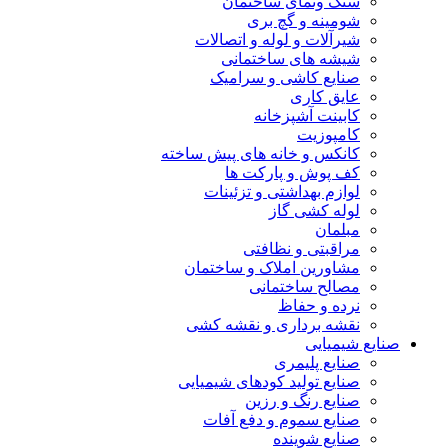
سنگ ونمای ساختمان
شومینه و گچ بری
شیرآلات و لوله و اتصالات
شیشه های ساختمانی
صنایع کاشی و سرامیک
عایق کاری
کابینت آشپزخانه
کامپوزیت
کانکس و خانه های پیش ساخته
کف پوش و پارکت ها
لوازم بهداشتی و تزئینات
لوله کشی گاز
مبلمان
مراقبتی و نظافتی
مشاورین املاک و ساختمان
مصالح ساختمانی
نرده و حفاظ
نقشه برداری و نقشه کشی
صنایع شیمیایی
صنایع پلیمری
صنایع تولید کودهای شیمیایی
صنایع رنگ و رزین
صنایع سموم و دفع آفات
صنایع شوینده