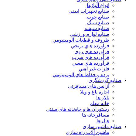
انواع آلياژها
صنایع تجهیزات ایمنی
صنایع چوب
صنایع سنگ
صنایع شیشه
صنایع لوازم ورزشی
ظروف و قطعات آلومينيومي
فرآورده هاي برنجي
فرآورده هاي روي
فرآورده هاي سرب
فرآورده هاي مسي
فلزات غير آهني
نرده و حفاظ هاي آلومينيومي
صنایع گردشگری
آژانس های مسافرتی
اجاره باغ و ویلا
تالار ها
خانه معلم
رستوران ها و چایخانه های سنتی
مسافرخانه ها
هتل ها
صنایع ماشین سازی
ماشین آلات راه سازی