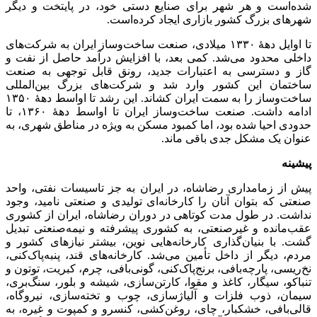
شده‌است و هر شهر برای صنایع دستی خود، در پایتخت و دیگر
شهرهای بزرگ کشور بازاری ایجاد کرده‌است.
تا اوایل دههٔ ۱۳۳۰ میلادی، صنعت ساخت‌وساز ایران به شرکت‌های
داخلی محدود می‌شد. کمی بعد، با افزایش درآمد حاصل از نفت و
گاز و دسترسی به اعتبارات جدید، رونق قابل توجهی به صنعت
ساختمان این کشور وارد شد و شرکت‌های بزرگ بین‌المللی
ساخت‌وساز را به سمت ایران کشاند. این رشد تا اواسط دههٔ ۱۳۵۰
ادامه داشت. صنعت ساخت‌وساز ایران تا اواسط دههٔ ۱۳۶۰، تا
حدودی احیا شده بود، اما کمبود مسکن به ویژه در مناطق شهری، به
عنوان یک مشکل جدی باقی ماند.
پیشینه
پیش از زمامداری رضاشاه، در ایران به جز تاسیسات نفتی، واحد
صنعتی که بتوان آنان را کارخانه‌ای تولیدی و صنعتی نامید، وجود
نداشت. در طول مدت کوتاهی در دوران رضاشاه، ایران از کشوری
عقب‌مانده و غیرصنعتی، به کشوری پیشرفته و نیمه‌صنعتی تبدیل
گشت. با بنیان‌گذاری کارخانه‌هایی نوین، بیشتر نیازهای کشور و
مردم، دیگر از داخل تأمین می‌شد. کارخانه‌های قند، پنبه‌پاک‌کنی،
نخ‌ریسی، پارچه‌بافی، برنج‌پاک‌کنی، گونی‌بافی، چرم، کبریت، توتون و
تنباکو، سیگار، کاغذ و مقوا، کارتن‌سازی، شیشه و بلور، سنگ‌بری،
سیمان، ذوب فلزات و آلیاژسازی، چوب و تخته‌سازی، نیروگاه،
قالی‌بافی، خشکبار، چای، روغن‌کشی، کنسرو و کمپوت و غیره، به