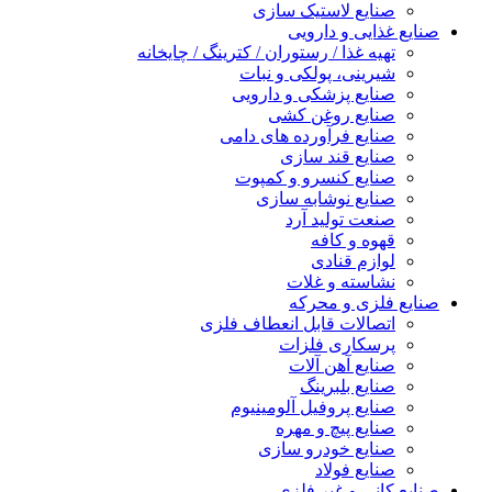
صنایع لاستیک سازی
صنایع غذایی و دارویی
تهیه غذا / رستوران / کترینگ / چایخانه
شیرینی، پولکی و نبات
صنایع پزشکی و دارویی
صنایع روغن کشی
صنایع فرآورده های دامی
صنایع قند سازی
صنایع کنسرو و کمپوت
صنایع نوشابه سازی
صنعت تولید آرد
قهوه و کافه
لوازم قنادی
نشاسته و غلات
صنایع فلزی و محرکه
اتصالات قابل انعطاف فلزی
پرسکاری فلزات
صنایع آهن آلات
صنایع بلبرینگ
صنایع پروفیل آلومینیوم
صنایع پیچ و مهره
صنایع خودرو سازی
صنایع فولاد
صنایع کانی و غیر فلزی