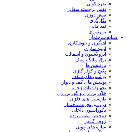
نقره کوبی
نقش برجسته سفالی
نقش دوزی
نگارگری
نمد مالی
نواردوزی
صنایع ساختمان
آهنگری و جوشکاری
انبوه سازان
ایزولاسیون و آسفالت
برق و الکترونیک
پارتیشن ها
پکیج و کولر گازی
پوشش های سقف
پوشش های کف و دیوار
تجهیزات آشپزخانه
خاک برداری و گود برداری
داربست های فلزی
درب و پنجره ساختمان
دکوراسیون داخلی
دوخت و نصب پرده
روف گاردن
سازه های چوبی