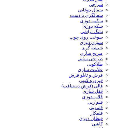
سراجی
سفال دوغابی
سفالگری با دست
سکمه دوزی
سکه دوزی
سنگ تراشی
سوخت روی چوب
سوزن دوزی
شیشه گری
ضریح سازی
طراحی سنتی
طلاکوبی
علامت سازی
فرش و تابلو فرش
فیروزه کوبی
قالی (فرش دستبافت)
قفل سازی
قلاب دوزی
قلم زنی
قلمزنی
قلمکار
قیطان دوزی
کاشی