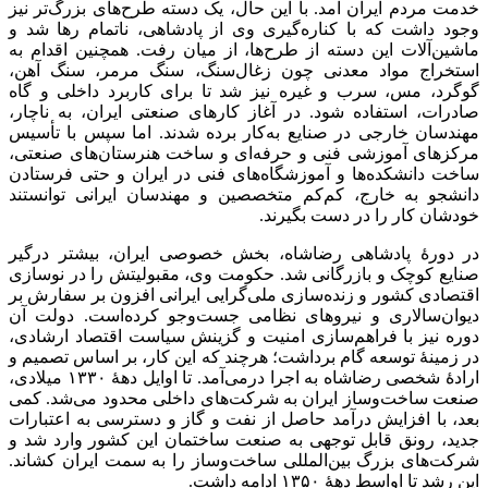
خدمت مردم ایران آمد. با این حال، یک دسته طرح‌های بزرگ‌تر نیز
وجود داشت که با کناره‌گیری وی از پادشاهی، ناتمام رها شد و
ماشین‌آلات این دسته از طرح‌ها، از میان رفت. همچنین اقدام به
استخراج مواد معدنی چون زغال‌سنگ، سنگ مرمر، سنگ آهن،
گوگرد، مس، سرب و غیره نیز شد تا برای کاربرد داخلی و گاه
صادرات، استفاده شود. در آغاز کارهای صنعتی ایران، به ناچار،
مهندسان خارجی در صنایع به‌کار برده شدند. اما سپس با تأسیس
مرکزهای آموزشی فنی و حرفه‌ای و ساخت هنرستان‌های صنعتی،
ساخت دانشکده‌ها و آموزشگاه‌های فنی در ایران و حتی فرستادن
دانشجو به خارج، کم‌کم متخصصین و مهندسان ایرانی توانستند
خودشان کار را در دست بگیرند.
در دورهٔ پادشاهی رضاشاه، بخش خصوصی ایران، بیشتر درگیر
صنایع کوچک و بازرگانی شد. حکومت وی، مقبولیتش را در نوسازی
اقتصادی کشور و زنده‌سازی ملی‌گرایی ایرانی افزون بر سفارش بر
دیوان‌سالاری و نیروهای نظامی جست‌وجو کرده‌است. دولت آن
دوره نیز با فراهم‌سازی امنیت و گزینش سیاست اقتصاد ارشادی،
در زمینهٔ توسعه گام برداشت؛ هرچند که این کار، بر اساس تصمیم و
ارادهٔ شخصی رضاشاه به اجرا درمی‌آمد. تا اوایل دههٔ ۱۳۳۰ میلادی،
صنعت ساخت‌وساز ایران به شرکت‌های داخلی محدود می‌شد. کمی
بعد، با افزایش درآمد حاصل از نفت و گاز و دسترسی به اعتبارات
جدید، رونق قابل توجهی به صنعت ساختمان این کشور وارد شد و
شرکت‌های بزرگ بین‌المللی ساخت‌وساز را به سمت ایران کشاند.
این رشد تا اواسط دههٔ ۱۳۵۰ ادامه داشت.