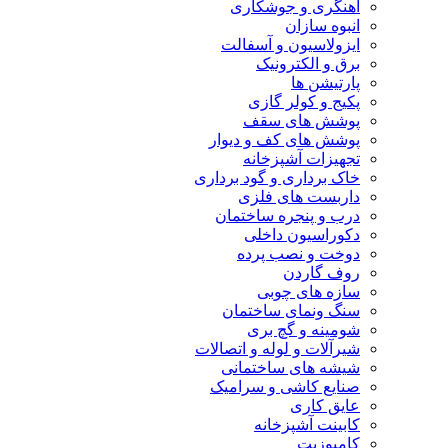
آهنگری و جوشکاری
انبوه سازان
ایزولاسیون و آسفالت
برق و الکترونیک
پارتیشن ها
پکیج و کولر گازی
پوشش های سقف
پوشش های کف و دیوار
تجهیزات آشپزخانه
خاک برداری و گود برداری
داربست های فلزی
درب و پنجره ساختمان
دکوراسیون داخلی
دوخت و نصب پرده
روف گاردن
سازه های چوبی
سنگ ونمای ساختمان
شومینه و گچ بری
شیرآلات و لوله و اتصالات
شیشه های ساختمانی
صنایع کاشی و سرامیک
عایق کاری
کابینت آشپزخانه
کامپوزیت