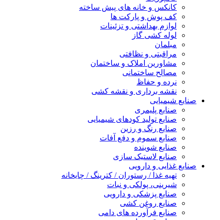
کانکس و خانه های پیش ساخته
کف پوش و پارکت ها
لوازم بهداشتی و تزئینات
لوله کشی گاز
مبلمان
مراقبتی و نظافتی
مشاورین املاک و ساختمان
مصالح ساختمانی
نرده و حفاظ
نقشه برداری و نقشه کشی
صنایع شیمیایی
صنایع پلیمری
صنایع تولید کودهای شیمیایی
صنایع رنگ و رزین
صنایع سموم و دفع آفات
صنایع شوینده
صنایع لاستیک سازی
صنایع غذایی و دارویی
تهیه غذا / رستوران / کترینگ / چایخانه
شیرینی، پولکی و نبات
صنایع پزشکی و دارویی
صنایع روغن کشی
صنایع فرآورده های دامی