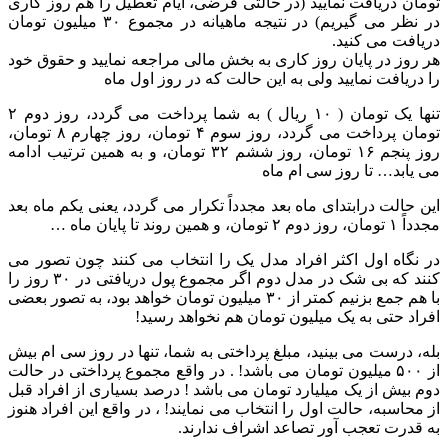
تومان دریافت نمایید (در حالتی فرضی، ایام تعطیل را هم روز کاری
در نظر می گیریم) در نتیجه ماهیانه در مجموع ۳۰ میلیون تومان
دریافت می کنید.
هر روز در پایان روز کاری به بخش مالی مراجعه نمایید و حقوق خود
را دریافت نمایید ولی به این حالت که در روز اول ماه
تنها یک تومان ( ۱۰ ریال ) به شما پرداخت می گردد، روز دوم ۲
تومان پرداخت می گردد، روز سوم ۴ تومان، روز چهارم ۸ تومان،
روز پنجم ۱۶ تومان، روز ششم ۳۲ تومان، و به همین ترتیب ادامه
می یابد… تا روز سی ام ماه
این حالت درابتدای ماه بعد مجدداً تکرار می گردد، یعنی یکم ماه بعد
مجدداً ۱ تومان، روز دوم ۲ تومان، و همین روند تا پایان ماه …
در نگاه اول اکثر افراد مدل یک را انتخاب می کنند چون تصور می
کنند که بی شک در مدل دوم اگر مجموع پول دریافتی در ۳۰ روز را
با هم جمع بزنیم کمتر از ۳۰ میلیون تومان خواهد بود، به تصور بعضی
افراد حتی به یک میلیون تومان هم نخواهد رسید!
بله، درست می بینید، مبلغ پرداختی به شما، تنها در روز سی ام بیش
از ۵۰۰ میلیون تومان می باشد! . در واقع مجموع پرداختی در حالت
دوم بیش از یک میلیارد تومان می باشد ! درصد بسیاری از افراد قبل
از محاسبه، حالت اول را انتخاب می نمایند! ، در واقع این افراد هنوز
به قدرت تعجب آور تصاعد اشراف ندارند.