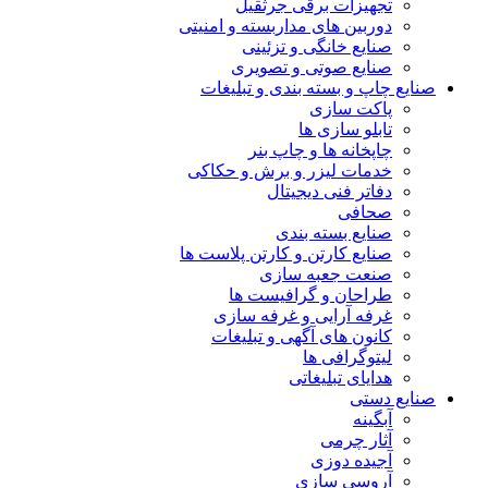
تجهیزات برقی جرثقیل
دوربین های مداربسته و امنیتی
صنایع خانگی و تزئینی
صنایع صوتی و تصویری
صنایع چاپ و بسته بندی و تبلیغات
پاکت سازی
تابلو سازی ها
چاپخانه ها و چاپ بنر
خدمات لیزر و برش و حکاکی
دفاتر فنی دیجیتال
صحافی
صنایع بسته بندی
صنایع کارتن و کارتن پلاست ها
صنعت جعبه سازی
طراحان و گرافیست ها
غرفه آرایی و غرفه سازی
کانون های آگهی و تبلیغات
لیتوگرافی ها
هدایای تبلیغاتی
صنایع دستی
آبگینه
آثار چرمی
آجیده دوزی
آروسی سازی