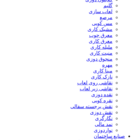
گلیم
لعاب سازی
مرصع
مس کوبی
مشبک کاری
معرق چوب
معرق کاری
مليله کاری
منبت کاری
منجوق دوزی
مهره
مینا کاری
نازک کاری
نقاشی روی لعاب
نقاشی زیر لعاب
نقده دوزی
نقره کوبی
نقش برجسته سفالی
نقش دوزی
نگارگری
نمد مالی
نواردوزی
صنایع ساختمان