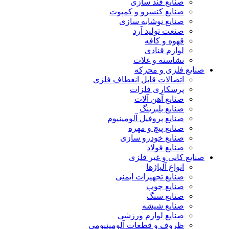
صنایع قند سازی
صنایع کنسرو و کمپوت
صنایع نوشابه سازی
صنعت تولید آرد
قهوه و کافه
لوازم قنادی
نشاسته و غلات
صنایع فلزی و محرکه
اتصالات قابل انعطاف فلزی
پرسکاری فلزات
صنایع آهن آلات
صنایع بلبرینگ
صنایع پروفیل آلومینیوم
صنایع پیچ و مهره
صنایع خودرو سازی
صنایع فولاد
صنایع کانی و غیر فلزی
انواع آلياژها
صنایع تجهیزات ایمنی
صنایع چوب
صنایع سنگ
صنایع شیشه
صنایع لوازم ورزشی
ظروف و قطعات آلومينيومي