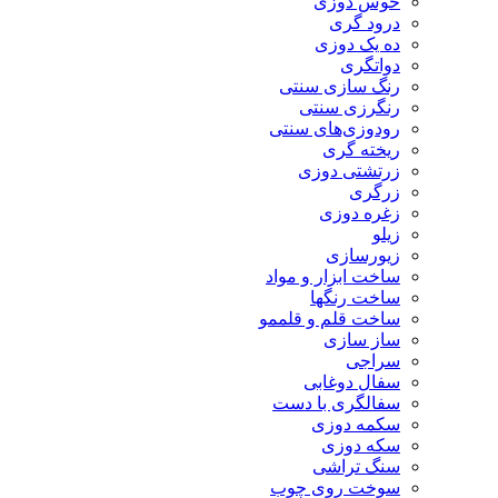
خوس دوزی
درود گری
ده یک دوزی
دواتگری
رنگ سازی سنتی
رنگرزی سنتی
رودوزی‌های سنتی
ریخته گری
زرتشتی دوزی
زرگری
زغره دوزی
زیلو
زیورسازی
ساخت ابزار و مواد
ساخت رنگها
ساخت قلم و قلممو
ساز سازی
سراجی
سفال دوغابی
سفالگری با دست
سکمه دوزی
سکه دوزی
سنگ تراشی
سوخت روی چوب