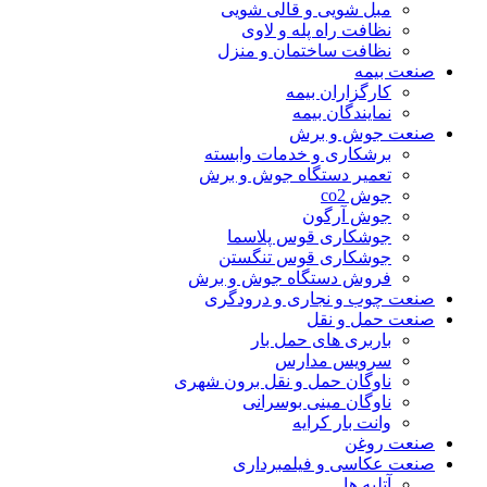
مبل شویی و قالی شویی
نظافت راه پله و لاوی
نظافت ساختمان و منزل
صنعت بیمه
کارگزاران بیمه
نمایندگان بیمه
صنعت جوش و برش
برشکاری و خدمات وابسته
تعمیر دستگاه جوش و برش
جوش co2
جوش آرگون
جوشکاری قوس پلاسما
جوشکاری قوس تنگستن
فروش دستگاه جوش و برش
صنعت چوب و نجاری و درودگری
صنعت حمل و نقل
باربری های حمل بار
سرویس مدارس
ناوگان حمل و نقل برون شهری
ناوگان مینی بوسرانی
وانت بار کرایه
صنعت روغن
صنعت عکاسی و فیلمبرداری
آتلیه ها