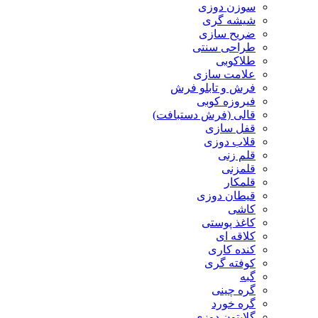
سوزن دوزی
شیشه گری
ضریح سازی
طراحی سنتی
طلاکوبی
علامت سازی
فرش و تابلو فرش
فیروزه کوبی
قالی (فرش دستبافت)
قفل سازی
قلاب دوزی
قلم زنی
قلمزنی
قلمکار
قیطان دوزی
کاشی
کاغذ پوستی
کلاقه ای
کنده کاری
کوفته گری
گبه
گره چینی
گره خورد
گلابتون دوزی