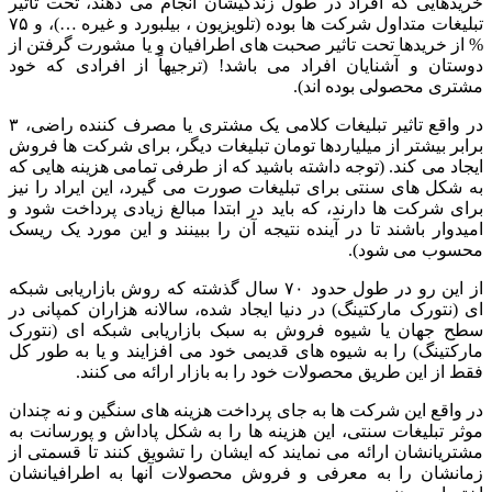
خریدهایی که افراد در طول زندگیشان انجام می دهند، تحت تاثیر
تبلیغات متداول شرکت ها بوده (تلویزیون ، بیلبورد و غیره …)، و ۷۵
% از خریدها تحت تاثیر صحبت های اطرافیان و یا مشورت گرفتن از
دوستان و آشنایان افراد می باشد! (ترجیهاً از افرادی که خود
مشتری محصولی بوده اند).
در واقع تاثیر تبلیغات کلامی یک مشتری یا مصرف کننده راضی، ۳
برابر بیشتر از میلیاردها تومان تبلیغات دیگر، برای شرکت ها فروش
ایجاد می کند. (توجه داشته باشید که از طرفی تمامی هزینه هایی که
به شکل های سنتی برای تبلیغات صورت می گیرد، این ایراد را نیز
برای شرکت ها دارند، که باید در ابتدا مبالغ زیادی پرداخت شود و
امیدوار باشند تا در آینده نتیجه آن را ببینند و این مورد یک ریسک
محسوب می شود).
از این رو در طول حدود ۷۰ سال گذشته که روش بازاریابی شبکه
ای (نتورک مارکتینگ) در دنیا ایجاد شده، سالانه هزاران کمپانی در
سطح جهان یا شیوه فروش به سبک بازاریابی شبکه ای (نتورک
مارکتینگ) را به شیوه های قدیمی خود می افزایند و یا به طور کل
فقط از این طریق محصولات خود را به بازار ارائه می کنند.
در واقع این شرکت ها به جای پرداخت هزینه های سنگین و نه چندان
موثر تبلیغات سنتی، این هزینه ها را به شکل پاداش و پورسانت به
مشتریانشان ارائه می نمایند که ایشان را تشویق کنند تا قسمتی از
زمانشان را به معرفی و فروش محصولات آنها به اطرافیانشان