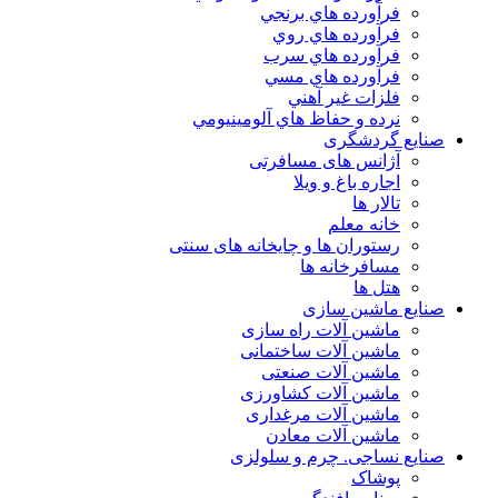
فرآورده هاي برنجي
فرآورده هاي روي
فرآورده هاي سرب
فرآورده هاي مسي
فلزات غير آهني
نرده و حفاظ هاي آلومينيومي
صنایع گردشگری
آژانس های مسافرتی
اجاره باغ و ویلا
تالار ها
خانه معلم
رستوران ها و چایخانه های سنتی
مسافرخانه ها
هتل ها
صنایع ماشین سازی
ماشین آلات راه سازی
ماشین آلات ساختمانی
ماشین آلات صنعتی
ماشین آلات کشاورزی
ماشین آلات مرغداری
ماشین آلات معادن
صنایع نساجی. چرم و سلولزی
پوشاک