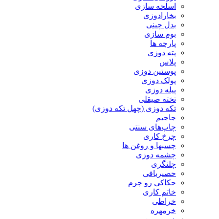
اسلحه سازی
بخارادوزی
بدل چینی
بوم سازی
پارچه ها
پته دوزی
پلاس
پوستین دوزی
پولک دوزی
پیله دوزی
تخته صیقلی
تکه دوزی (چهل تکه دوزی)
جاجیم
چاپ‌های سنتی
چرخ کاری
چسبها و روغن ها
چشمه دوزی
چلنگری
حصیربافی
حکاکی رو چرم
خاتم کاری
خراطی
خرمهره