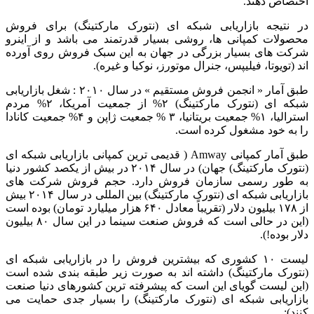
اختصاص دهند.
در نتیجه بازاریابی شبکه ای (نتورک مارکتینگ) برای فروش
محصولات کمپانی ها، روشی بسیار قدرتمند می باشد و از اینرو
شرکت های بسیار بزرگی در جهان به این سبک فروش روی آورده
اند (تویوتا، فیلیپس، جنرال موتورز، نوکیا و غیره).
طبق آمار « انجمن فروش مستقیم » در سال ۲۰۱۰ : شغل بازاریابی
شبکه ای (نتورک مارکتینگ) ۲% از جمعیت آمریکا، ۲% مردم
استرالیا، ۱% جمعیت بریتانیا، ۳ % جمعیت ژاپن و ۴% جمعیت کانادا
را به خود مشغول کرده است.
طبق آمار کمپانی Amway ( قدیمی ترین کمپانی بازاریابی شبکه ای
(نتورک مارکتینگ) جهان) در سال ۲۰۱۴ در بیش از یکصد کشور دنیا
به طور رسمی سازمان فروش دارد. حجم فروش شرکت های
بازاریابی شبکه ای (نتورک مارکتینگ) بین المللی در سال ۲۰۱۴ بیش
از ۱۷۸ بیلیون دلار (تقریباً معادل ۶۴۰ هزار میلیارد تومان) بوده است
(این در حالی است که فروش صنعت سینما در این سال ۸۰ بیلیون
دلار بوده!).
لیست ۱۰ کشوری که بیشترین فروش را در بازاریابی شبکه ای
(نتورک مارکتینگ) داشته اند به صورت زیر طبقه بندی شده است
(این لیست گویای این است که پیشرفته ترین کشورهای دنیا صنعت
بازاریابی شبکه ای (نتورک مارکتینگ) را بسیار جدی حمایت می
کنند):