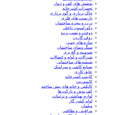
پوشش های کف و دیوار
تجهیزات آشپزخانه
خاک برداری و گود برداری
داربست های فلزی
درب و پنجره ساختمان
دکوراسیون داخلی
دوخت و نصب پرده
روف گاردن
سازه های چوبی
سنگ ونمای ساختمان
شومینه و گچ بری
شیرآلات و لوله و اتصالات
شیشه های ساختمانی
صنایع کاشی و سرامیک
عایق کاری
کابینت آشپزخانه
کامپوزیت
کانکس و خانه های پیش ساخته
کف پوش و پارکت ها
لوازم بهداشتی و تزئینات
لوله کشی گاز
مبلمان
مراقبتی و نظافتی