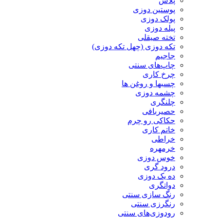
پلاس
پوستین دوزی
پولک دوزی
پیله دوزی
تخته صیقلی
تکه دوزی (چهل تکه دوزی)
جاجیم
چاپ‌های سنتی
چرخ کاری
چسبها و روغن ها
چشمه دوزی
چلنگری
حصیربافی
حکاکی رو چرم
خاتم کاری
خراطی
خرمهره
خوس دوزی
درود گری
ده یک دوزی
دواتگری
رنگ سازی سنتی
رنگرزی سنتی
رودوزی‌های سنتی