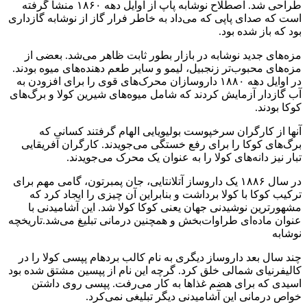
طراحی شد. اصطلاح نوشابه پاپ از اوایل دهه ۱۸۶۰ منشا گرفته
است که صدای پاپی که می‌داد به خاطر فرار گاز از نوشابه گازداری
بود که باز شده بود.
مزه‌های جدید نوشابه در بازار بطور ثابت ظاهر می‌شد. بعضی از
مزه‌های محبوب‌تر زنجبیل، لیمو و سایر طعم دهنده‌های میوه بودند.
در اوایل دهه ۱۸۸۰ داروسازان محرک‌های قوی را برای افزودن به
آب گازدار آزمایش کردند که شامل میوه‌های شیرین کولا و برگ‌های
کوکا بودند.
آنها از کارگران سرخپوست بولیویایی الهام گرفتند کسانی که
برگ‌های کوکا را برای رفع خستگی می‌جویدند. کارگران آفریقایی
تبار نیز دانه‌های کولا را به عنوان یک محرک می‌جویدند.
در سال ۱۸۸۶ یک داروساز آتلانتایی، جان پمبرتون، گامی مهم برای
ترکیب کوکا با کولا برداشت و بنابراین آن چیزی را ایجاد کرد که
مشهورترین نوشیدنی جهان یعنی کوکا کولا شد. این آشامیدنی با
عنوان ماده‌ای طراوات‌بخش و همچنین درمانی تبلیغ می‌شد.تاریخچه
نوشابه
چند سال بعد داروساز دیگری به نام کالب بردهام پپسی کولا را در
کالیفرنیای شمالی خلق کرد. گرچه این نام از پپسین مشتق شده بود
اسیدی که برای هضم غذاها به کار می‌رفت. پپسی روی داشتن
خواص درمانی این آشامیدنی دیگر تبلیغی نمی‌کرد.