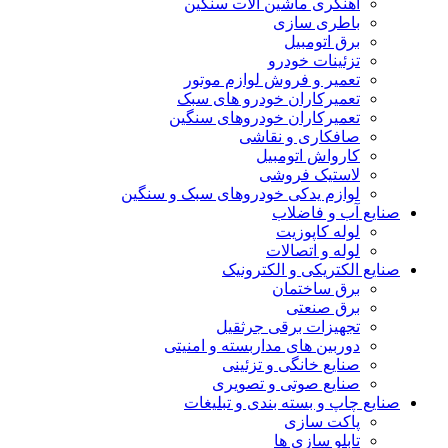
آهنگری ماشین آلات سنگین
باطری سازی
برق اتومبیل
تزئینات خودرو
تعمیر و فروش لوازم موتور
تعمیرکاران خودرو های سبک
تعمیرکاران خودروهای سنگین
صافکاری و نقاشی
کارواش اتومبیل
لاستیک فروشی
لوازم یدکی خودروهای سبک و سنگین
صنایع آب و فاضلاب
لوله کاپوزیت
لوله و اتصالات
صنایع الکتریکی و الکترونیک
برق ساختمان
برق صنعتی
تجهیزات برقی جرثقیل
دوربین های مداربسته و امنیتی
صنایع خانگی و تزئینی
صنایع صوتی و تصویری
صنایع چاپ و بسته بندی و تبلیغات
پاکت سازی
تابلو سازی ها