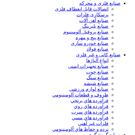
صنایع فلزی و محرکه
اتصالات قابل انعطاف فلزی
پرسکاری فلزات
صنایع آهن آلات
صنایع بلبرینگ
صنایع پروفیل آلومینیوم
صنایع پیچ و مهره
صنایع خودرو سازی
صنایع فولاد
صنایع کانی و غیر فلزی
انواع آلياژها
صنایع تجهیزات ایمنی
صنایع چوب
صنایع سنگ
صنایع شیشه
صنایع لوازم ورزشی
ظروف و قطعات آلومينيومي
فرآورده هاي برنجي
فرآورده هاي روي
فرآورده هاي سرب
فرآورده هاي مسي
فلزات غير آهني
نرده و حفاظ هاي آلومينيومي
صنایع گردشگری