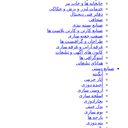
چاپخانه ها و چاپ بنر
خدمات لیزر و برش و حکاکی
دفاتر فنی دیجیتال
صحافی
صنایع بسته بندی
صنایع کارتن و کارتن پلاست ها
صنعت جعبه سازی
طراحان و گرافیست ها
غرفه آرایی و غرفه سازی
کانون های آگهی و تبلیغات
لیتوگرافی ها
هدایای تبلیغاتی
صنایع دستی
آبگینه
آثار چرمی
آجیده دوزی
آروسی سازی
اسلحه سازی
بخارادوزی
بدل چینی
بوم سازی
پارچه ها
پته دوزی