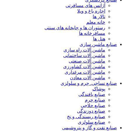
آژانس های مسافرتی
اجاره باغ و ویلا
تالار ها
خانه معلم
رستوران ها و چایخانه های سنتی
مسافرخانه ها
هتل ها
صنایع ماشین سازی
ماشین آلات راه سازی
ماشین آلات ساختمانی
ماشین آلات صنعتی
ماشین آلات کشاورزی
ماشین آلات مرغداری
ماشین آلات معادن
صنایع نساجی. چرم و سلولزی
پوشاک
صنایع بافندگی
صنایع چرم
صنایع حلاجی
صنایع دوزندگی
صنایع ریسندگی و نخ
صنایع سلولزی
صنایع نفت و گاز و پتروشیمی