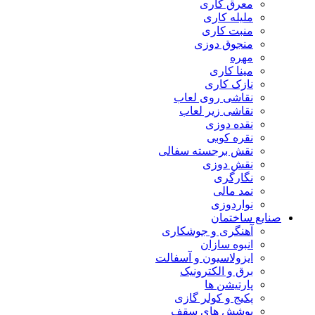
معرق کاری
مليله کاری
منبت کاری
منجوق دوزی
مهره
مینا کاری
نازک کاری
نقاشی روی لعاب
نقاشی زیر لعاب
نقده دوزی
نقره کوبی
نقش برجسته سفالی
نقش دوزی
نگارگری
نمد مالی
نواردوزی
صنایع ساختمان
آهنگری و جوشکاری
انبوه سازان
ایزولاسیون و آسفالت
برق و الکترونیک
پارتیشن ها
پکیج و کولر گازی
پوشش های سقف