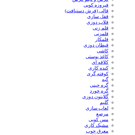
فیروزه کوبی
قالی (فرش دستبافت)
قفل سازی
قلاب دوزی
قلم زنی
قلمزنی
قلمکار
قیطان دوزی
کاشی
کاغذ پوستی
کلاقه ای
کنده کاری
کوفته گری
گبه
گره چینی
گره خورد
گلابتون دوزی
گلیم
لعاب سازی
مرصع
مس کوبی
مشبک کاری
معرق چوب