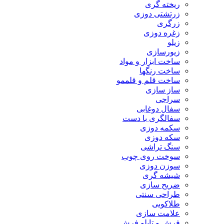
ریخته گری
زرتشتی دوزی
زرگری
زغره دوزی
زیلو
زیورسازی
ساخت ابزار و مواد
ساخت رنگها
ساخت قلم و قلممو
ساز سازی
سراجی
سفال دوغابی
سفالگری با دست
سکمه دوزی
سکه دوزی
سنگ تراشی
سوخت روی چوب
سوزن دوزی
شیشه گری
ضریح سازی
طراحی سنتی
طلاکوبی
علامت سازی
فرش و تابلو فرش