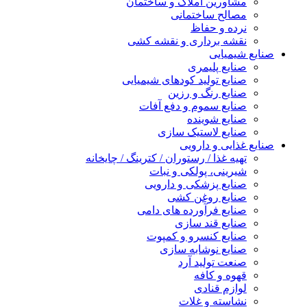
مشاورین املاک و ساختمان
مصالح ساختمانی
نرده و حفاظ
نقشه برداری و نقشه کشی
صنایع شیمیایی
صنایع پلیمری
صنایع تولید کودهای شیمیایی
صنایع رنگ و رزین
صنایع سموم و دفع آفات
صنایع شوینده
صنایع لاستیک سازی
صنایع غذایی و دارویی
تهیه غذا / رستوران / کترینگ / چایخانه
شیرینی، پولکی و نبات
صنایع پزشکی و دارویی
صنایع روغن کشی
صنایع فرآورده های دامی
صنایع قند سازی
صنایع کنسرو و کمپوت
صنایع نوشابه سازی
صنعت تولید آرد
قهوه و کافه
لوازم قنادی
نشاسته و غلات