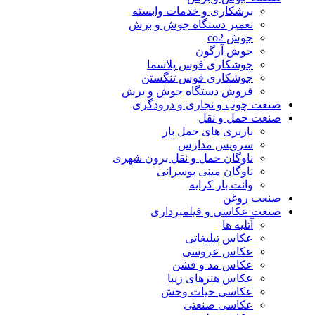
برشکاری و خدمات وابسته
تعمیر دستگاه جوش و برش
جوش co2
جوش آرگون
جوشکاری قوس پلاسما
جوشکاری قوس تنگستن
فروش دستگاه جوش و برش
صنعت چوب و نجاری و درودگری
صنعت حمل و نقل
باربری های حمل بار
سرویس مدارس
ناوگان حمل و نقل برون شهری
ناوگان مینی بوسرانی
وانت بار کرایه
صنعت روغن
صنعت عکاسی و فیلمبرداری
آتلیه ها
عکاس تبلیغاتی
عکاس عروسی
عکاس مد و فشن
عکاس هنرهای زیبا
عکاسی حیات وحش
عکاسی صنعتی