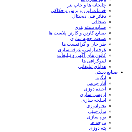
چاپخانه ها و چاپ بنر
خدمات لیزر و برش و حکاکی
دفاتر فنی دیجیتال
صحافی
صنایع بسته بندی
صنایع کارتن و کارتن پلاست ها
صنعت جعبه سازی
طراحان و گرافیست ها
غرفه آرایی و غرفه سازی
کانون های آگهی و تبلیغات
لیتوگرافی ها
هدایای تبلیغاتی
صنایع دستی
آبگینه
آثار چرمی
آجیده دوزی
آروسی سازی
اسلحه سازی
بخارادوزی
بدل چینی
بوم سازی
پارچه ها
پته دوزی