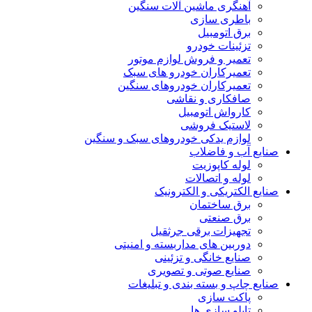
آهنگری ماشین آلات سنگین
باطری سازی
برق اتومبیل
تزئینات خودرو
تعمیر و فروش لوازم موتور
تعمیرکاران خودرو های سبک
تعمیرکاران خودروهای سنگین
صافکاری و نقاشی
کارواش اتومبیل
لاستیک فروشی
لوازم یدکی خودروهای سبک و سنگین
صنایع آب و فاضلاب
لوله کاپوزیت
لوله و اتصالات
صنایع الکتریکی و الکترونیک
برق ساختمان
برق صنعتی
تجهیزات برقی جرثقیل
دوربین های مداربسته و امنیتی
صنایع خانگی و تزئینی
صنایع صوتی و تصویری
صنایع چاپ و بسته بندی و تبلیغات
پاکت سازی
تابلو سازی ها