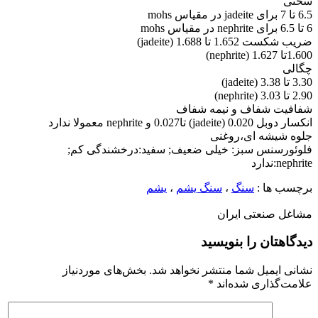
ختی
ای jadeite در مقیاس mohs
قیاس mohs
یب شکست 1.652 تا 1.688 (jadeite)
1تا 1.627 (nephrite)
گالی
تا 3.38 (jadeite)
تا 3.03 (nephrite)
فافیت شفاف و نیمه شفاف
ر دوبل 0.020 (jadeite) تا0.027 و nephrite معمولا ندارد
لوه شیشه ای،روغنی
لوئورسنس سبز: خیلی ضعیف; سفید:درخشندگی کم;
nephri:ندارد
رچسب ها :
سنگ
،
سنگ یشم
،
یشم
شاغل صنعتی ایران
یدگاهتان را بنویسید
شانی ایمیل شما منتشر نخواهد شد.
بخش‌های موردنیاز
لامت‌گذاری شده‌اند
*