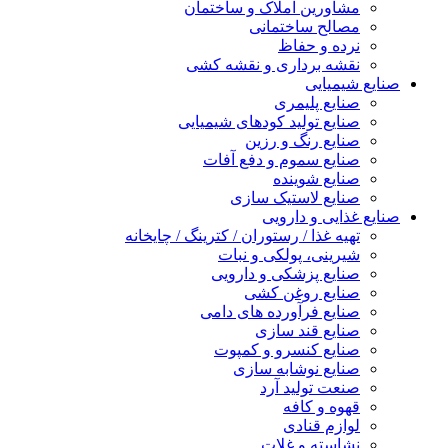
مشاورین املاک و ساختمان
مصالح ساختمانی
نرده و حفاظ
نقشه برداری و نقشه کشی
صنایع شیمیایی
صنایع پلیمری
صنایع تولید کودهای شیمیایی
صنایع رنگ و رزین
صنایع سموم و دفع آفات
صنایع شوینده
صنایع لاستیک سازی
صنایع غذایی و دارویی
تهیه غذا / رستوران / کترینگ / چایخانه
شیرینی، پولکی و نبات
صنایع پزشکی و دارویی
صنایع روغن کشی
صنایع فرآورده های دامی
صنایع قند سازی
صنایع کنسرو و کمپوت
صنایع نوشابه سازی
صنعت تولید آرد
قهوه و کافه
لوازم قنادی
نشاسته و غلات