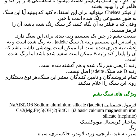
ین کار ، این سنگ به پلیمر آغشته میشود تا شکستگی ها را پر کند و
اهر آن را بهبود بخشد
از فیلتر Chelsea میتوانید برای این استفاده کنید که ببینید آیا این سنگ
ه طور مصنوعی رنگ شده است با خیر.
قتی که با فیلتر به آن نگاه کنید،اگر سنگ رنگ شده باشد، آن را
رمز میبینید.
نعت یشم در چین یک سیستم رتبه بندی برای این سنگ دارد.
بر اساس این سیستم،رتبه A سنگ jadeite ، نه رنگ شده است و نه
غشته به چیزی شده است اما ممکن است پوششی داشته باشد که
آن را پایدار کند رتبه B ممکن است سفید شده باشد اما رنگ نشده
ست.
نی هم رنگ شده و هم آغشته شده است.
هم سنگ jadeite اصل نیست.
مام فروشندگان و تامین کنندگان معتبر این سنگ،هر نوع دستگاری
وی این سنگ را اعلام میکنند
یژگی های سنگ یشم
ل شیمیایی NaAlSi2O6 Sodium aluminium silicate (jadeite)
Ca2(Mg,Fe)5(OH)2(Si4O11)2 basic calcium magnesium iro
silicate (nephrit
اختار کریستال مونوکلینیک
نگ
بز ، سفید، نارنجی، زرد، لاوندر، خاکستری، سیاه