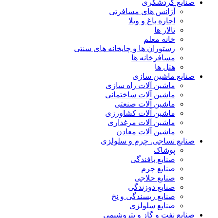
صنایع گردشگری
آژانس های مسافرتی
اجاره باغ و ویلا
تالار ها
خانه معلم
رستوران ها و چایخانه های سنتی
مسافرخانه ها
هتل ها
صنایع ماشین سازی
ماشین آلات راه سازی
ماشین آلات ساختمانی
ماشین آلات صنعتی
ماشین آلات کشاورزی
ماشین آلات مرغداری
ماشین آلات معادن
صنایع نساجی. چرم و سلولزی
پوشاک
صنایع بافندگی
صنایع چرم
صنایع حلاجی
صنایع دوزندگی
صنایع ریسندگی و نخ
صنایع سلولزی
صنایع نفت و گاز و پتروشیمی