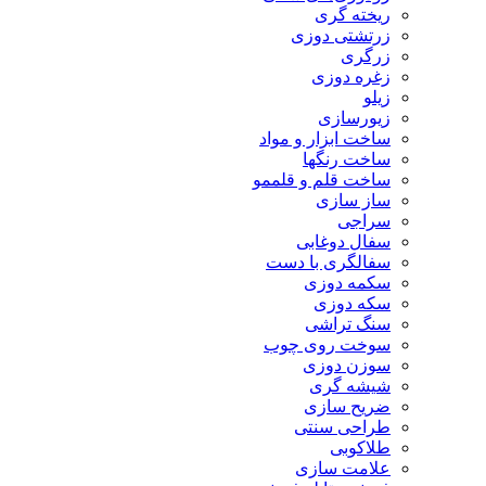
ریخته گری
زرتشتی دوزی
زرگری
زغره دوزی
زیلو
زیورسازی
ساخت ابزار و مواد
ساخت رنگها
ساخت قلم و قلممو
ساز سازی
سراجی
سفال دوغابی
سفالگری با دست
سکمه دوزی
سکه دوزی
سنگ تراشی
سوخت روی چوب
سوزن دوزی
شیشه گری
ضریح سازی
طراحی سنتی
طلاکوبی
علامت سازی