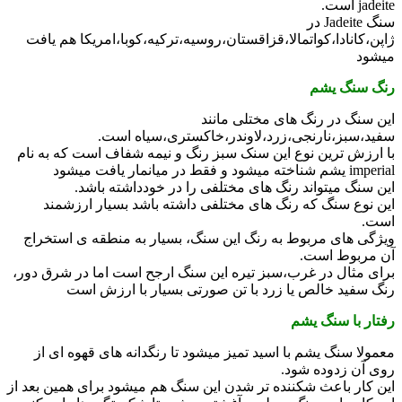
jadei است.
سنگ Jadeite در
اپن،کانادا،کواتمالا،قزاقستان،روسیه،ترکیه،کوبا،امریکا هم یافت
یشود
نگ سنگ یشم
ین سنگ در رنگ های مختلی مانند
فید،سبز،نارنجی،زرد،لاوندر،خاکستری،سیاه است.
ا ارزش ترین نوع این سنک سبز رنگ و نیمه شفاف است که به نام
i یشم شناخته میشود و فقط در میانمار یافت میشود
ین سنگ میتواند رنگ های مختلفی را در خودداشته باشد.
ین نوع سنگ که رنگ های مختلفی داشته باشد بسیار ارزشمند
ست.
یژگی های مربوط به رنگ این سنگ، بسیار به منطقه ی استخراج
ن مربوط است.
رای مثال در غرب،سبز تیره این سنگ ارجح است اما در شرق دور،
نگ سفید خالص یا زرد با تن صورتی بسیار با ارزش است
فتار با سنگ یشم
عمولا سنگ یشم با اسید تمیز میشود تا رنگدانه های قهوه ای از
وی آن زدوده شود.
ین کار باعث شکننده تر شدن این سنگ هم میشود برای همین بعد از