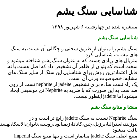
ناسایی سنگ یشم
تشره شده در چهارشنبه ۶ شهریور ۱۳۹۸
ناسایی سنگ یشم
نگ یشم را میتوان از طریق سختی و چگالی آن نسبت به سنگ
ای مشابه، شناسایی کرد.
تریال های زیادی هست که به عنوان سنگ یشم شناخته میشود و
خت است که بتوان از ظاهر آن تشخیص داد که اصل هست یا نه.
ابل اعتمادترین روش برای شناسایی این سنگ از سایر سنگ های
شابه؛ خصوصیات وزنی آن است.
یک راه تست ساده برای تشخیص jadeite از nephrite تست از روی
صداست به این صورت که با ضربه به Nephrite تن موسیقی ایجاد
ود اما jadeite اینطور نیست.
نشا و منابع سنگ یشم
سنگ Nephrite نسبت به سنگ jadeite رایج تر است و در
یوزلند،استرالیا،برزیل،چین،کانادا،زیمبابوه،روسیه،تایوان،الاسکا،لهستان
افت میشود
منبع اصلی سنگ jadeite میانمار است و تنها منبع سنگ imperial