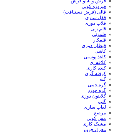
فرش و تابلو فرش
فیروزه کوبی
قالی (فرش دستبافت)
قفل سازی
قلاب دوزی
قلم زنی
قلمزنی
قلمکار
قیطان دوزی
کاشی
کاغذ پوستی
کلاقه ای
کنده کاری
کوفته گری
گبه
گره چینی
گره خورد
گلابتون دوزی
گلیم
لعاب سازی
مرصع
مس کوبی
مشبک کاری
معرق چوب