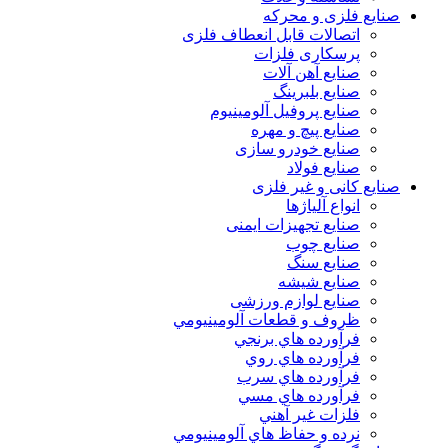
صنایع فلزی و محرکه
اتصالات قابل انعطاف فلزی
پرسکاری فلزات
صنایع آهن آلات
صنایع بلبرینگ
صنایع پروفیل آلومینیوم
صنایع پیچ و مهره
صنایع خودرو سازی
صنایع فولاد
صنایع کانی و غیر فلزی
انواع آلياژها
صنایع تجهیزات ایمنی
صنایع چوب
صنایع سنگ
صنایع شیشه
صنایع لوازم ورزشی
ظروف و قطعات آلومينيومي
فرآورده هاي برنجي
فرآورده هاي روي
فرآورده هاي سرب
فرآورده هاي مسي
فلزات غير آهني
نرده و حفاظ هاي آلومينيومي