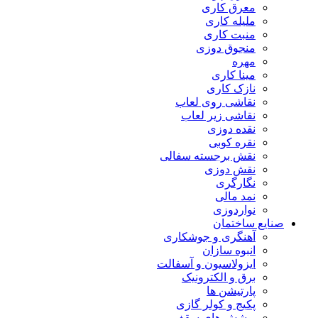
معرق کاری
مليله کاری
منبت کاری
منجوق دوزی
مهره
مینا کاری
نازک کاری
نقاشی روی لعاب
نقاشی زیر لعاب
نقده دوزی
نقره کوبی
نقش برجسته سفالی
نقش دوزی
نگارگری
نمد مالی
نواردوزی
صنایع ساختمان
آهنگری و جوشکاری
انبوه سازان
ایزولاسیون و آسفالت
برق و الکترونیک
پارتیشن ها
پکیج و کولر گازی
پوشش های سقف