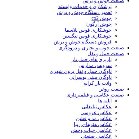
صنعت جوش و برش
برشکاری و خدمات وابسته
تعمیر دستگاه جوش و برش
جوش co2
جوش آرگون
جوشکاری قوس پلاسما
جوشکاری قوس تنگستن
فروش دستگاه جوش و برش
صنعت چوب و نجاری و درودگری
صنعت حمل و نقل
باربری های حمل بار
سرویس مدارس
ناوگان حمل و نقل برون شهری
ناوگان مینی بوسرانی
وانت بار کرایه
صنعت روغن
صنعت عکاسی و فیلمبرداری
آتلیه ها
عکاس تبلیغاتی
عکاس عروسی
عکاس مد و فشن
عکاس هنرهای زیبا
عکاسی حیات وحش
عکاسی صنعتی