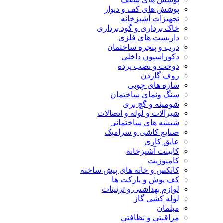
پوشش های کف و دیوار
تجهیزات آشپزخانه
خاک برداری و گود برداری
داربست های فلزی
درب و پنجره ساختمان
دکوراسیون داخلی
دوخت و نصب پرده
روف گاردن
سازه های چوبی
سنگ ونمای ساختمان
شومینه و گچ بری
شیرآلات و لوله و اتصالات
شیشه های ساختمانی
صنایع کاشی و سرامیک
عایق کاری
کابینت آشپزخانه
کامپوزیت
کانکس و خانه های پیش ساخته
کف پوش و پارکت ها
لوازم بهداشتی و تزئینات
لوله کشی گاز
مبلمان
مراقبتی و نظافتی