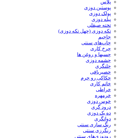
پلاس
پوستین دوزی
پولک دوزی
پیله دوزی
تخته صیقلی
تکه دوزی (چهل تکه دوزی)
جاجیم
چاپ‌های سنتی
چرخ کاری
چسبها و روغن ها
چشمه دوزی
چلنگری
حصیربافی
حکاکی رو چرم
خاتم کاری
خراطی
خرمهره
خوس دوزی
درود گری
ده یک دوزی
دواتگری
رنگ سازی سنتی
رنگرزی سنتی
رودوزی‌های سنتی