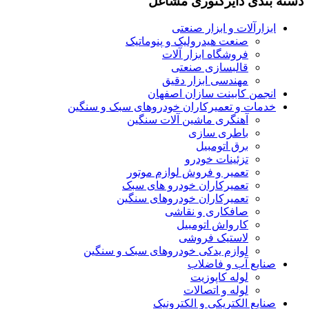
بندی دایرکتوری مشاغل
بزارآلات و ابزار صنعتی
صنعت هیدرولیک و پنوماتیک
فروشگاه ابزار آلات
قالبسازی صنعتی
مهندسی ابزار دقیق
نجمن کابینت سازان اصفهان
دمات و تعمیرکاران خودروهای سبک و سنگین
آهنگری ماشین آلات سنگین
باطری سازی
برق اتومبیل
تزئینات خودرو
تعمیر و فروش لوازم موتور
تعمیرکاران خودرو های سبک
تعمیرکاران خودروهای سنگین
صافکاری و نقاشی
کارواش اتومبیل
لاستیک فروشی
لوازم یدکی خودروهای سبک و سنگین
نایع آب و فاضلاب
لوله کاپوزیت
لوله و اتصالات
نایع الکتریکی و الکترونیک