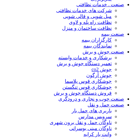
نعت . خدمات نظافتی
شرکت های خدمات نظافتی
مبل شویی و قالی شویی
نظافت راه پله و لاوی
نظافت ساختمان و منزل
نعت بیمه
کارگزاران بیمه
نمایندگان بیمه
نعت جوش و برش
برشکاری و خدمات وابسته
تعمیر دستگاه جوش و برش
جوش co2
جوش آرگون
جوشکاری قوس پلاسما
جوشکاری قوس تنگستن
فروش دستگاه جوش و برش
نعت چوب و نجاری و درودگری
نعت حمل و نقل
باربری های حمل بار
سرویس مدارس
ناوگان حمل و نقل برون شهری
ناوگان مینی بوسرانی
وانت بار کرایه