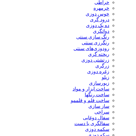
خراطی
خرمهره
خوس دوزی
درود گری
ده یک دوزی
دواتگری
رنگ سازی سنتی
رنگرزی سنتی
رودوزی‌های سنتی
ریخته گری
زرتشتی دوزی
زرگری
زغره دوزی
زیلو
زیورسازی
ساخت ابزار و مواد
ساخت رنگها
ساخت قلم و قلممو
ساز سازی
سراجی
سفال دوغابی
سفالگری با دست
سکمه دوزی
سکه دوزی