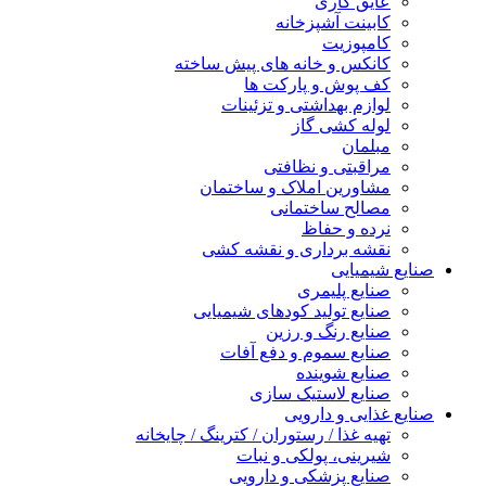
عایق کاری
کابینت آشپزخانه
کامپوزیت
کانکس و خانه های پیش ساخته
کف پوش و پارکت ها
لوازم بهداشتی و تزئینات
لوله کشی گاز
مبلمان
مراقبتی و نظافتی
مشاورین املاک و ساختمان
مصالح ساختمانی
نرده و حفاظ
نقشه برداری و نقشه کشی
نایع شیمیایی
صنایع پلیمری
صنایع تولید کودهای شیمیایی
صنایع رنگ و رزین
صنایع سموم و دفع آفات
صنایع شوینده
صنایع لاستیک سازی
نایع غذایی و دارویی
تهیه غذا / رستوران / کترینگ / چایخانه
شیرینی، پولکی و نبات
صنایع پزشکی و دارویی