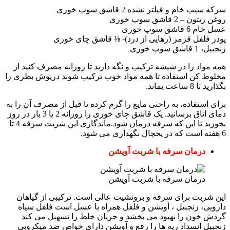
ام و فیلتر نشده 2 قاشق سوپ خوری
 قاشق سوپ خوری
سوپ خوری
فل قرمز (رهایی از درد)- ⅛ قاشق چای خوری
وری
د را در شیشه ترکیب و نگه دارید تا روزانه مصرف کنید از
کن استفاده تا همه مواد خوب ترکیب شوند درپوش بطری را
بماند.
تفاده، به راحتی مایع را گرم کرده تا قبل از مصرف آن را به
دمای اتاق برسانید. یک قاشق چای خوری را روزانه 2 یا 3 بار در روز
بخورید تا این که سرفه درمان شود.ماندگاری این شربت سرفه 4 تا
رمان سرفه با شربت آویشن
رمان سرفه با شربت آویشن
بت برای سرفه و برونشیت عالی است. ترکیبی از گیاهان
 زنجبیل ، آویشن و فلفل همراه با عسل است فلفل سیاه
ون را بهبود می بخشد و جریان خلط را تسهیل می کند
انسداد ریه ها را رفع و آویشن دارای خواص ضد میکروبی