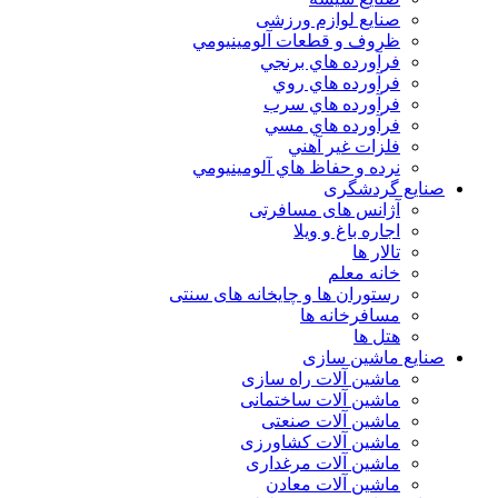
صنایع لوازم ورزشی
ظروف و قطعات آلومينيومي
فرآورده هاي برنجي
فرآورده هاي روي
فرآورده هاي سرب
فرآورده هاي مسي
فلزات غير آهني
نرده و حفاظ هاي آلومينيومي
نایع گردشگری
آژانس های مسافرتی
اجاره باغ و ویلا
تالار ها
خانه معلم
رستوران ها و چایخانه های سنتی
مسافرخانه ها
هتل ها
نایع ماشین سازی
ماشین آلات راه سازی
ماشین آلات ساختمانی
ماشین آلات صنعتی
ماشین آلات کشاورزی
ماشین آلات مرغداری
ماشین آلات معادن