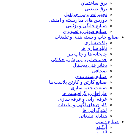
برق ساختمان
برق صنعتی
تجهیزات برقی جرثقیل
دوربین های مداربسته و امنیتی
صنایع خانگی و تزئینی
صنایع صوتی و تصویری
نایع چاپ و بسته بندی و تبلیغات
پاکت سازی
تابلو سازی ها
چاپخانه ها و چاپ بنر
خدمات لیزر و برش و حکاکی
دفاتر فنی دیجیتال
صحافی
صنایع بسته بندی
صنایع کارتن و کارتن پلاست ها
صنعت جعبه سازی
طراحان و گرافیست ها
غرفه آرایی و غرفه سازی
کانون های آگهی و تبلیغات
لیتوگرافی ها
هدایای تبلیغاتی
نایع دستی
آبگینه
آثار چرمی