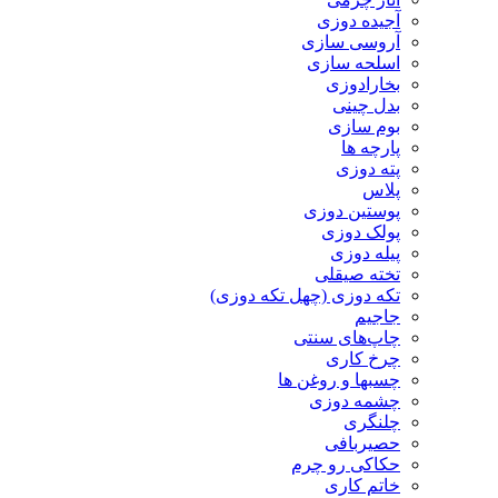
آجیده دوزی
آروسی سازی
اسلحه سازی
بخارادوزی
بدل چینی
بوم سازی
پارچه ها
پته دوزی
پلاس
پوستین دوزی
پولک دوزی
پیله دوزی
تخته صیقلی
تکه دوزی (چهل تکه دوزی)
جاجیم
چاپ‌های سنتی
چرخ کاری
چسبها و روغن ها
چشمه دوزی
چلنگری
حصیربافی
حکاکی رو چرم
خاتم کاری