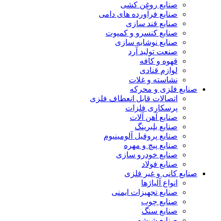
صنایع روغن کشی
صنایع فرآورده های دامی
صنایع قند سازی
صنایع کنسرو و کمپوت
صنایع نوشابه سازی
صنعت تولید آرد
قهوه و کافه
لوازم قنادی
نشاسته و غلات
نایع فلزی و محرکه
اتصالات قابل انعطاف فلزی
پرسکاری فلزات
صنایع آهن آلات
صنایع بلبرینگ
صنایع پروفیل آلومینیوم
صنایع پیچ و مهره
صنایع خودرو سازی
صنایع فولاد
نایع کانی و غیر فلزی
انواع آلياژها
صنایع تجهیزات ایمنی
صنایع چوب
صنایع سنگ
صنایع شیشه