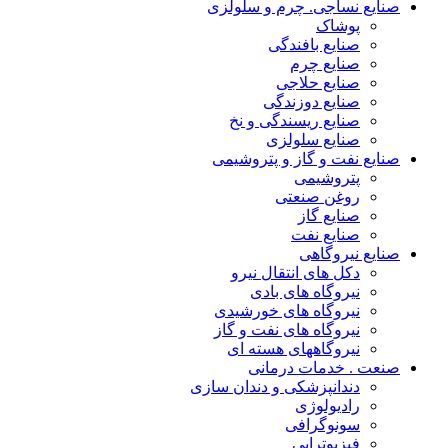
نایع نساجی. چرم و سلولزی
پوشاک
صنایع بافندگی
صنایع چرم
صنایع حلاجی
صنایع دوزندگی
صنایع ریسندگی و نخ
صنایع سلولزی
نایع نفت و گاز و پتروشیمی
پتروشیمی
روغن صنعتی
صنایع گاز
صنایع نفت
نایع نیروگاهی
دکل های انتقال نیرو
نیروگاه های بادی
نیروگاه های خورشیدی
نیروگاه های نفت و گاز
نیروگاههای هسته ای
نعت . خدمات درمانی
دندانپزشکی و دندان سازی
رادیولوژی
سونوگرافی
فیزیوتراپی