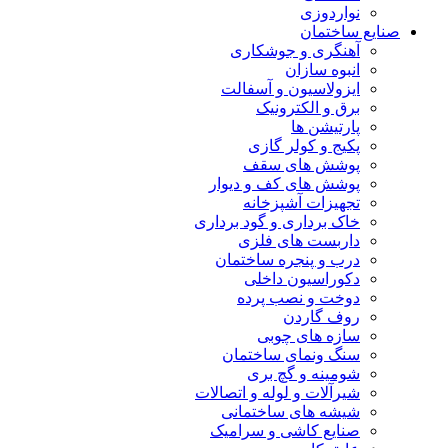
نواردوزی
نایع ساختمان
آهنگری و جوشکاری
انبوه سازان
ایزولاسیون و آسفالت
برق و الکترونیک
پارتیشن ها
پکیج و کولر گازی
پوشش های سقف
پوشش های کف و دیوار
تجهیزات آشپزخانه
خاک برداری و گود برداری
داربست های فلزی
درب و پنجره ساختمان
دکوراسیون داخلی
دوخت و نصب پرده
روف گاردن
سازه های چوبی
سنگ ونمای ساختمان
شومینه و گچ بری
شیرآلات و لوله و اتصالات
شیشه های ساختمانی
صنایع کاشی و سرامیک