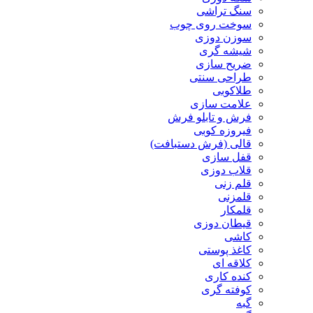
سنگ تراشی
سوخت روی چوب
سوزن دوزی
شیشه گری
ضریح سازی
طراحی سنتی
طلاکوبی
علامت سازی
فرش و تابلو فرش
فیروزه کوبی
قالی (فرش دستبافت)
قفل سازی
قلاب دوزی
قلم زنی
قلمزنی
قلمکار
قیطان دوزی
کاشی
کاغذ پوستی
کلاقه ای
کنده کاری
کوفته گری
گبه