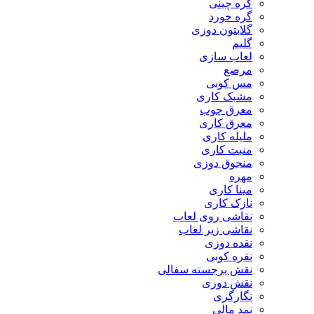
گره چینی
گره خورد
گلابتون دوزی
گلیم
لعاب سازی
مرصع
مس کوبی
مشبک کاری
معرق چوب
معرق کاری
مليله کاری
منبت کاری
منجوق دوزی
مهره
مینا کاری
نازک کاری
نقاشی روی لعاب
نقاشی زیر لعاب
نقده دوزی
نقره کوبی
نقش برجسته سفالی
نقش دوزی
نگارگری
نمد مالی