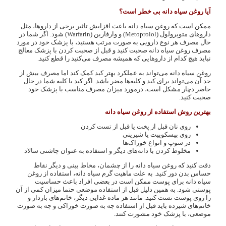
آیا روغن سیاه دانه بی خطر است؟
ممکن است که روغن سیاه دانه باعث افزایش تاثیر برخی از داروها، مثل
داروهای متوپرولول (Metoprolol) و وارفارین (Warfarin) شود. اگر شما در
حال مصرف هر نوع دارویی به صورت مرتب هستید، با پزشک خود در مورد
مصرف روغن سیاه دانه صحبت کنید و قبل از صحبت کردن با پزشک معالج
نباید هیچ کدام از داروهایی که همیشه مصرف می‌کنید را قطع کنید.
روغن سیاه دانه می‌تواند به عملکرد بهتر کبد کمک کند اما مصرف بیش از
حد آن می‌تواند برای کبد و کلیه‌ها مضر باشد. اگر کبد یا کلیه شما در حال
حاضر دچار مشکل است، درمورد میزان مصرف مناسب با پزشک خود
صحبت کنید.
بهترین روش استفاده از روغن سیاه دانه
روی نان قبل از پخت یا قبل از تست کردن
روی بیسکوییت یا شیرینی
در سوپ و انواع خوراک‌ها
مخلوط کردن با دانه‌های دیگر و استفاده به عنوان چاشنی سالاد
دقت کنید که روغن سیاه دانه را از چشمان، مخاط بینی و دیگر نقاط
حساس بدن دور کنید. به علت ماهیت گرم سیاه دانه، استفاده از روغن
سیاه دانه برای پوست ممکن است در بعضی افراد باعث حساسیت
پوستی شود. به همین دلیل قبل از استفاده موضعی حتما میزان کمی از آن
را روی پوست تست کنید. مانند هر ماده غذایی دیگر، خانم‌های باردار و
خانم‌های شیرده باید قبل از استفاده چه به صورت خوراکی و چه به صورت
موضعی، با پزشک خود مشورت کنند.