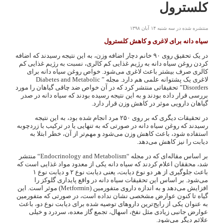
کلسترول
منتشره شده در سه شنبه ۱۴ آبان ۱۳۹۸
سیاه دانه برای لاغری و کاهش کلسترول
در یک تحقیق روی ۹۰ خانم دچار اضافه وزن، به این نتیجه رسیدند که اضافه
کردن روغن سیاه دانه به رژیم غذایی کم کالری، نسبت به رژیم غذایی کم
کالری صرف بیشتر باعث لاغری می‌شود. خواص روغن سیاه دانه برای
لاغری یک پشتوانه علمی هم دارد. مجله ” Diabetes and Metabolic
Disorders” تحقیقاتی منتشر کرد که در آن خواص ضد چاقی گیاهان را مورد
بررسی قرار داده بودند و به این نتیجه رسیده بودند که سیاه دانه در صدر
گیاهان دارویی موثر در کاهش وزن قرار دارد.
در تحقیقات دیگری که بر روی ۲۵۰ مرد انجام شده بود، به این نتیجه
رسیدند که روغن سیاه دانه در صورتی که به تنهایی یا در ترکیب با زردچوبه
استفاده شود، باعث کاهش وزن می‌شود و مهم‌تر از آن، خطر ابتلا به
دیابت را نیز کاهش می‌دهد.
بر اساس مقاله‌ای که در مجله “Endocrinology and Metabolism“ منتشر
شد، محققان اعلام کردند که سیاه دانه یکی از معدود مواد غذایی است که
باعث جلوگیری از هر دو نوع دیابت، یعنی دیابت نوع ۲ و دیابت نوع ۱
می‌شود. بر اساس این تحقیقات سیاه دانه در واقع پایداری گلوکز را
افزایش می‌دهد و به اندازه داروی متفورمین (Metformin) موثر است. این
گیاه تا کنون عوارض مشخصی نشان نداده است، در صورتی که متفورمین
به عنوان یکی از رایج‌ترین داروهای توصیه شده برای دیابت نوع دو، باعث
عوارض جانبی زیادی مثل نفخ، اسهال، تجمع گاز معده، سردرد و خیلی
علائم دیگر می‌شود.