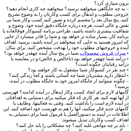
رون سپاری کرد؟
 به چه جایگاهی میخواهید برسید؟ میخواهید چه کاری انجام دهید؟
روجی مطلوب و ایدهآل برای کسب وکارتان را به وضوح تشریح
نید. پنج سال بعد را مجسم کرده و تصور کنید کسب وکار شما بی
قص و عالی است. هرچه درباره جایگاه دقیق آینده خود، وضوح و
فافیت بیشتری داشته باشید، طراحی برنامه کسبوکار فوقالعاده یا
رنامه کار، بسیار ساده تر خواهد بود و شما را قادر میسازد از جایی
ه امروز هستید به جایی که میخواهید در آینده باشید، برسید. اهداف
ینده و خروجیهای مطلوب خود را بهدقت مشخص کنید. برای مثال:
میزان فروش محصولات
شما در پنج سال آینده چهقدر خواهد بود؟
 درآمد شما چهقدر خواهد بود (ناخالص و خالص) و در مقایسه با
رآمد رقبایتان چگونه است؟
 چند نفر در کسبوکار شما مشغول به کار خواهند بود؟
 انتظار دارید مشتریان شما چه کسانی باشند و کجا زندگی کنند؟
 چگونه میتوانید از جایگاه امروز خود به جایگاه مطلوب در آینده،
رسید؟
امهای لازم برای ایجاد کسب وکار ایدهآل در آینده کدامند؟ فهرستی
ز آنها تهیه کنید. هر کاری که فکر میکنید برای دستیابی به اهدافتان
ر آینده لازم است را یاداشت کنید. وقتی به فعالیتها، وظایف یا
امهای جدید فکر میکنید، آنها را هم به فهرست خود اضافه کنید. این
طلاعات در آینده به دستورالعمل یا فرمول شما برای دستیابی به
هداف کسب وکارتان تبدیل میشوند.
 باید بر چه موانعی غلبه کنید؟ چه مشکلاتی را باید حل کنید؟
زرگترین و مهمترین مشکل و مانعی که سر راه شما برای رسیدن