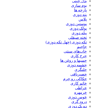
بدل چینی
بوم سازی
پارچه ها
پته دوزی
پلاس
پوستین دوزی
پولک دوزی
پیله دوزی
تخته صیقلی
تکه دوزی (چهل تکه دوزی)
جاجیم
چاپ‌های سنتی
چرخ کاری
چسبها و روغن ها
چشمه دوزی
چلنگری
حصیربافی
حکاکی رو چرم
خاتم کاری
خراطی
خرمهره
خوس دوزی
درود گری
ده یک دوزی