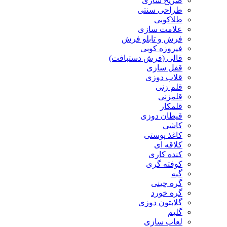
ضریح سازی
طراحی سنتی
طلاکوبی
علامت سازی
فرش و تابلو فرش
فیروزه کوبی
قالی (فرش دستبافت)
قفل سازی
قلاب دوزی
قلم زنی
قلمزنی
قلمکار
قیطان دوزی
کاشی
کاغذ پوستی
کلاقه ای
کنده کاری
کوفته گری
گبه
گره چینی
گره خورد
گلابتون دوزی
گلیم
لعاب سازی