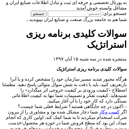
ه پورتال تخصصی و حرفه ای ثبت و تبادل اطلاعات صنایع ایران و
شاغل وابسته خوش آمدید
ستجو برای:
ما هم به جامعه بزرگ صنعت و صنایع ایران بپیوندید...
والات کلیدی برنامه ریزی
ستراتژیک
نتشره شده در سه شنبه ۱۵ آبان ۱۳۹۷
والات کلیدی برنامه ریزی استراتژیک
رگاه مجبور شدید مسیر سازمان خود را مشخص کرده و یا آنرا
ازتعریف کنید، باید با دقت به شش سوال متوالی پاسخ دهید. مطمئنا
صطلاح «کیفیت ورودی بر کیفیت خروجی اثر میگذارد» را
نیدهاید. کیفیت تفکر و تصمیمات شما تنها به کیفیت اطلاعاتی
ستگی دارد که کار خود را با آن آغاز میکنید.
 اکنون در چه جایگاهی هستید؟ شرایط فعلی شما چیست؟
گر
کسب وکار
شما دچار مشکل شده بود و مشاوری را از بیرون
رکت استخدام میکردید تا به شما کمک کند، اولین کاری که انجام
یداد، این بود که سطح فروش شما در حوزه هر محصول/خدمت،
ود مربوط به هریک از محصولات و خدمات، روندهای هر حوزه،