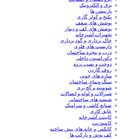
برق و الکترونیک
پارتیشن ها
پکیج و کولر گازی
پوشش های سقف
پوشش های کف و دیوار
تجهیزات آشپزخانه
خاک برداری و گود برداری
داربست های فلزی
درب و پنجره ساختمان
دکوراسیون داخلی
دوخت و نصب پرده
روف گاردن
سازه های چوبی
سنگ ونمای ساختمان
شومینه و گچ بری
شیرآلات و لوله و اتصالات
شیشه های ساختمانی
صنایع کاشی و سرامیک
عایق کاری
کابینت آشپزخانه
کامپوزیت
کانکس و خانه های پیش ساخته
کف پوش و پارکت ها