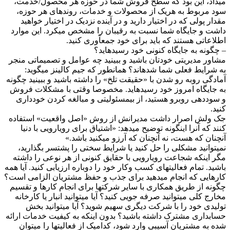
یداد، این بود که سطح فروش شما در حوزه هر محصول/خدمت،
ود مربوط به هریک از محصولات و خدمات، روندهای هر حوزه،
قدار پولی که در اختیار دارید و در آینده نزدیک در اختیار خواهید
اشت و جایگاه شما نسبت به رقیبان را مشخص میکرد. این موارد
طلاعاتی هستند که باید برای خود جمعآوری کنید.
 چگونه به جایگاه کنونی خود رسیدهاید؟
شاور مدیریتی خودتان باشید و ببینید چه عوامل و تصمیماتی منجر
ه شرایط فعلی شما شدهاند؟ همانطور که جیم کالینز میگوید:
مادگی روبه رو شدن با «حقیقت تلخ» را داشته باشید و ببینید چگونه
ه جایگاه امروز خود رسیدهاید. مخصوصا وقتی با مشکلات فروش
 سوددهی روبرو هستید، از بیمسئولیتی و مبالغه کردن خودداری
نید.
ک ولش اصرار داشت مدیرانش از روش «اصل واقعیت» استفاده
نند که آنرا اینگونه توضیح میدهد: «اشتیاق برای رویارویی با دنیا
نچنان که هست، نه آنچنان که آرزو میکنید باشد.»
میتوانید مشکلی را حل کنید یا شرایط سختی را پشتسر بگذارید،
گر اینکه شجاعت رویارویی با حقایق کنونی از هر نوعی را داشته
اشید. تمام فعالیتهای کسب وکار خود را دوباره ارزیابی کنید. آیا همه
ارهایی که انجام میدهید برای جذب و حفظ مشتریان الزامی است؟
گونه از طریق همکاری با سایر شرکتها برای انجام کارها و تقسیم
خارج کلی میتوانید صرفه جویی کنید؟ آیا میتوانید انبار یا کارخانه
ولیدی خود را با شرکت دیگری سهیم شوید؟ آیا میتوانید بخش
سابداری مشترک داشته باشید؟ بدون اینکه به کیفیت خدمات ارائه
ده به مشتریان آسیبی وارد شود، کدامیک از فعالیتها را میتوان