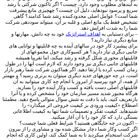
ه آیندهای مطلوب وجود دارد، چیست؟ اگر تاکنون شرکتی با رشد
ریع و پرسود نبودهاید، دلیل آن چیست؟ چهچیزی مانع پیشرفت
ما است؟ عوامل اصلی محدودکننده رشد شما کدامند؟ گاهی
شخیص فقط یک مانع اصلی و غلبه بر آن، میتواند سوددهی شرکت
ما را به شدت افزایش دهد.
 برای دستیابی به
اهداف استراتژیک
خود به چه دانش، مهارتها و
نابع دیگری نیاز دارید؟
رای پیشبرد کار خود در سالهای آینده به چه قابلیتها و توانایی های
انبی دیگری نیاز دارید؟ هر کسبوکاری حول مجموعهای از
ابلیتهای محوری شکل گرفته و رشد میکند، اما تقریبا همیشه
ابلیتهای جانبی دیگری نیز وجود دارند که لازم است آنها را در طول
مان کسب کرده یا ارتقا دهید. اگر هماکنون شرکت شما رهبر بازار
ست، در چه حوزههای جدید دیگری میتوان به برتری رسید؟ و مهمتر
ز همه، از خود بپرسید از امروز با انجام چه کاری میتوانید به آن
ابلیتهای اصلی دست یافته و کسب وکار آینده خود را بسازید.
رگاه مجبور شدید مسیر سازمان خود را مشخص کرده و یا آنرا
ازتعریف کنید، باید با دقت به شش سوال متوالی پاسخ دهید. مطمئنا
صطلاح «کیفیت ورودی بر کیفیت خروجی اثر میگذارد» را
نیدهاید. کیفیت تفکر و تصمیمات شما تنها به کیفیت اطلاعاتی
ستگی دارد که کار خود را با آن آغاز میکنید.
 اکنون در چه جایگاهی هستید؟ شرایط فعلی شما چیست؟
گر کسب وکار شما دچار مشکل شده بود و مشاوری را از بیرون
رکت استخدام میکردید تا به شما کمک کند، اولین کاری که انجام