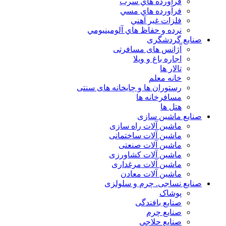
فرآورده هاي سرب
فرآورده هاي مسي
فلزات غير آهني
نرده و حفاظ هاي آلومينيومي
صنایع گردشگری
آژانس های مسافرتی
اجاره باغ و ویلا
تالار ها
خانه معلم
رستوران ها و چایخانه های سنتی
مسافرخانه ها
هتل ها
صنایع ماشین سازی
ماشین آلات راه سازی
ماشین آلات ساختمانی
ماشین آلات صنعتی
ماشین آلات کشاورزی
ماشین آلات مرغداری
ماشین آلات معادن
صنایع نساجی. چرم و سلولزی
پوشاک
صنایع بافندگی
صنایع چرم
صنایع حلاجی