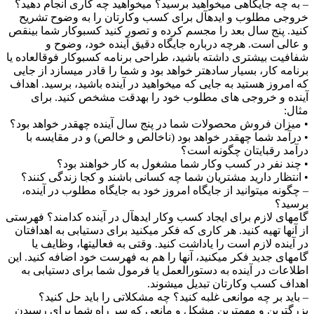
 به چه جایگاهی میخواهید برسید؟ میخواهید چه کاری انجام دهید؟
روجی مطلوب و ایدهآل برای کسب وکارتان را به وضوح تشریح
نید. پنج سال بعد را مجسم کرده و تصور کنید کسبوکار شما بینقص
 عالی است. هرچه درباره جایگاه دقیق آینده خود، وضوح و
فافیت بیشتری داشته باشید، طراحی برنامه کسبوکار فوقالعاده یا
رنامه کار، بسیار سادهتر خواهد بود و شما را قادر میسازد از جایی
ه امروز هستید به جایی که میخواهید در آینده باشید، برسید. اهداف
ینده و خروجی های مطلوب خود را بهدقت مشخص کنید. برای
ثال:
 میزان فروش محصولات شما در پنج سال آینده چهقدر خواهد بود؟
 درآمد شما چهقدر خواهد بود (ناخالص و خالص) و در مقایسه با
رآمد رقبایتان چگونه است؟
 چند نفر در کسب وکار شما مشغول به کار خواهند بود؟
 انتظار دارید مشتریان شما چه کسانی باشند و کجا زندگی کنند؟
 چگونه میتوانید از جایگاه امروز خود به جایگاه مطلوب در آینده،
رسید؟
امهای لازم برای ایجاد کسب وکار ایدهآل در آینده کدامند؟ فهرستی
ز آنها تهیه کنید. هر کاری که فکر میکنید برای دستیابی به اهدافتان
ر آینده لازم است را یاداشت کنید. وقتی به فعالیتها، وظایف یا
امهای جدید فکر میکنید، آنها را هم به فهرست خود اضافه کنید. این
طلاعات در آینده به دستورالعمل یا فرمول شما برای دستیابی به
هداف کسب وکارتان تبدیل میشوند.
 باید بر چه موانعی غلبه کنید؟ چه مشکلاتی را باید حل کنید؟
زرگترین و مهمترین مشکل و مانعی که سر راه شما برای رسیدن