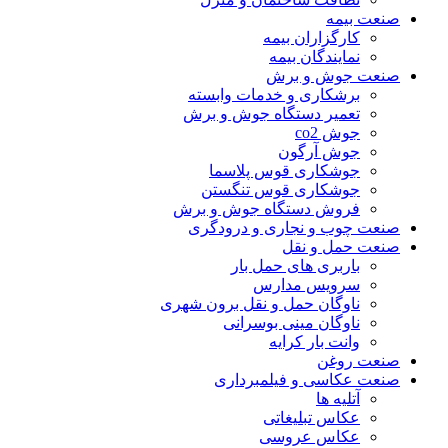
صنعت بیمه
کارگزاران بیمه
نمایندگان بیمه
صنعت جوش و برش
برشکاری و خدمات وابسته
تعمیر دستگاه جوش و برش
جوش co2
جوش آرگون
جوشکاری قوس پلاسما
جوشکاری قوس تنگستن
فروش دستگاه جوش و برش
صنعت چوب و نجاری و درودگری
صنعت حمل و نقل
باربری های حمل بار
سرویس مدارس
ناوگان حمل و نقل برون شهری
ناوگان مینی بوسرانی
وانت بار کرایه
صنعت روغن
صنعت عکاسی و فیلمبرداری
آتلیه ها
عکاس تبلیغاتی
عکاس عروسی