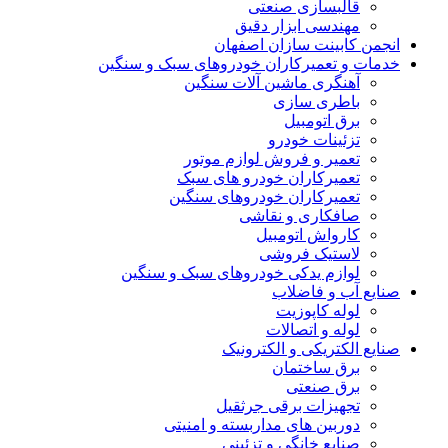
قالبسازی صنعتی
مهندسی ابزار دقیق
انجمن کابینت سازان اصفهان
خدمات و تعمیرکاران خودروهای سبک و سنگین
آهنگری ماشین آلات سنگین
باطری سازی
برق اتومبیل
تزئینات خودرو
تعمیر و فروش لوازم موتور
تعمیرکاران خودرو های سبک
تعمیرکاران خودروهای سنگین
صافکاری و نقاشی
کارواش اتومبیل
لاستیک فروشی
لوازم یدکی خودروهای سبک و سنگین
صنایع آب و فاضلاب
لوله کاپوزیت
لوله و اتصالات
صنایع الکتریکی و الکترونیک
برق ساختمان
برق صنعتی
تجهیزات برقی جرثقیل
دوربین های مداربسته و امنیتی
صنایع خانگی و تزئینی