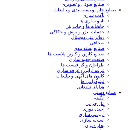
صنایع صوتی و تصویری
صنایع چاپ و بسته بندی و تبلیغات
پاکت سازی
تابلو سازی ها
چاپخانه ها و چاپ بنر
خدمات لیزر و برش و حکاکی
دفاتر فنی دیجیتال
صحافی
صنایع بسته بندی
صنایع کارتن و کارتن پلاست ها
صنعت جعبه سازی
طراحان و گرافیست ها
غرفه آرایی و غرفه سازی
کانون های آگهی و تبلیغات
لیتوگرافی ها
هدایای تبلیغاتی
صنایع دستی
آبگینه
آثار چرمی
آجیده دوزی
آروسی سازی
اسلحه سازی
بخارادوزی