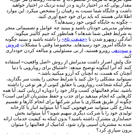
قدار پولی که در اختیار دارید و در آینده نزدیک در اختیار خواهید
اشت و جایگاه شما نسبت به رقیبان را مشخص میکرد. این موارد
طلاعاتی هستند که باید برای خود جمع آوری کنید.
 چگونه به جایگاه کنونی خود رسیدهاید؟
شاور مدیریتی خودتان باشید و ببینید چه عوامل و تصمیماتی منجر
ه شرایط فعلی شما شدهاند؟ همانطور که جیم کالینز میگوید:
مادگی روبهرو شدن با
«حقیقت تلخ»
را داشته باشید و ببینید چگونه
ه جایگاه امروز خود رسیدهاید. مخصوصا وقتی با مشکلات
فروش
 سوددهی
روبرو هستید، از بی مسئولیتی و مبالغه کردن خودداری
نید.
ک ولش اصرار داشت مدیرانش از روش «اصل واقعیت» استفاده
نند که آنرا اینگونه توضیح میدهد: «اشتیاق برای رویارویی با دنیا
نچنان که هست، نه آنچنان که آرزو میکنید باشد.»
میتوانید مشکلی را حل کنید یا شرایط سختی را پشت سر بگذارید،
گر اینکه شجاعت رویارویی با حقایق کنونی از هر نوعی را داشته
اشید. تمام فعالیتهای کسب وکار خود را دوباره ارزیابی کنید. آیا همه
ارهایی که انجام میدهید برای جذب و حفظ مشتریان الزامی است؟
گونه از طریق همکاری با سایر شرکتها برای انجام کارها و تقسیم
خارج کلی میتوانید صرفهجویی کنید؟ آیا میتوانید انبار یا کارخانه
ولیدی خود را با شرکت دیگری سهیم شوید؟ آیا میتوانید بخش
سابداری مشترک داشته باشید؟ بدون اینکه به کیفیت خدمات ارائه
ده به مشتریان آسیبی وارد شود، کدامیک از فعالیتها را میتوان
رون سپاری کرد؟