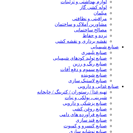
لوازم بهداشتی و تزئینات
لوله کشی گاز
مبلمان
مراقبتی و نظافتی
مشاورین املاک و ساختمان
مصالح ساختمانی
نرده و حفاظ
نقشه برداری و نقشه کشی
صنایع شیمیایی
صنایع پلیمری
صنایع تولید کودهای شیمیایی
صنایع رنگ و رزین
صنایع سموم و دفع آفات
صنایع شوینده
صنایع لاستیک سازی
صنایع غذایی و دارویی
تهیه غذا / رستوران / کترینگ / چایخانه
شیرینی، پولکی و نبات
صنایع پزشکی و دارویی
صنایع روغن کشی
صنایع فرآورده های دامی
صنایع قند سازی
صنایع کنسرو و کمپوت
صنایع نوشابه سازی