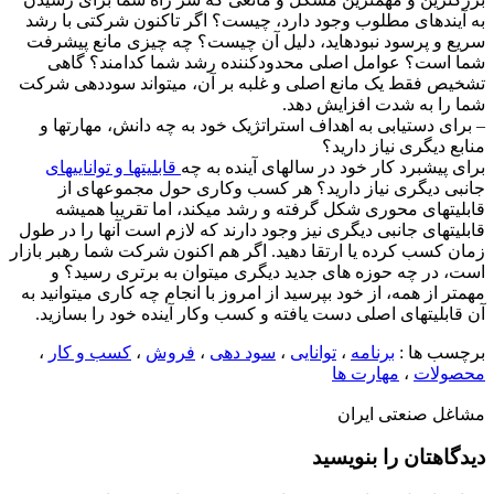
ه آیندهای مطلوب وجود دارد، چیست؟ اگر تاکنون شرکتی با رشد
ریع و پرسود نبودهاید، دلیل آن چیست؟ چه چیزی مانع پیشرفت
ما است؟ عوامل اصلی محدودکننده رشد شما کدامند؟ گاهی
شخیص فقط یک مانع اصلی و غلبه بر آن، میتواند سوددهی شرکت
ما را به شدت افزایش دهد.
 برای دستیابی به اهداف استراتژیک خود به چه دانش، مهارتها و
نابع دیگری نیاز دارید؟
رای پیشبرد کار خود در سالهای آینده به چه
قابلیتها و تواناییهای
انبی دیگری نیاز دارید؟ هر کسب وکاری حول مجموعهای از
ابلیتهای محوری شکل گرفته و رشد میکند، اما تقریبا همیشه
ابلیتهای جانبی دیگری نیز وجود دارند که لازم است آنها را در طول
مان کسب کرده یا ارتقا دهید. اگر هم اکنون شرکت شما رهبر بازار
ست، در چه حوزه های جدید دیگری میتوان به برتری رسید؟ و
همتر از همه، از خود بپرسید از امروز با انجام چه کاری میتوانید به
ن قابلیتهای اصلی دست یافته و کسب وکار آینده خود را بسازید.
رچسب ها :
برنامه
،
توانایی
،
سود دهی
،
فروش
،
کسب و کار
،
حصولات
،
مهارت ها
شاغل صنعتی ایران
یدگاهتان را بنویسید