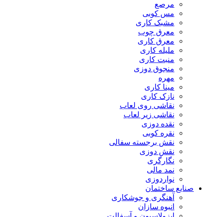
مرصع
مس کوبی
مشبک کاری
معرق چوب
معرق کاری
مليله کاری
منبت کاری
منجوق دوزی
مهره
مینا کاری
نازک کاری
نقاشی روی لعاب
نقاشی زیر لعاب
نقده دوزی
نقره کوبی
نقش برجسته سفالی
نقش دوزی
نگارگری
نمد مالی
نواردوزی
صنایع ساختمان
آهنگری و جوشکاری
انبوه سازان
ایزولاسیون و آسفالت