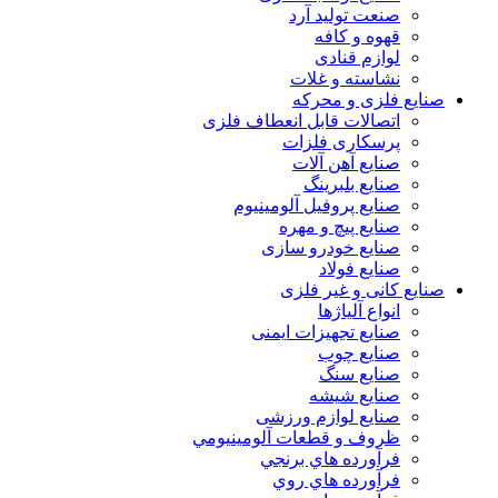
صنعت تولید آرد
قهوه و کافه
لوازم قنادی
نشاسته و غلات
صنایع فلزی و محرکه
اتصالات قابل انعطاف فلزی
پرسکاری فلزات
صنایع آهن آلات
صنایع بلبرینگ
صنایع پروفیل آلومینیوم
صنایع پیچ و مهره
صنایع خودرو سازی
صنایع فولاد
صنایع کانی و غیر فلزی
انواع آلياژها
صنایع تجهیزات ایمنی
صنایع چوب
صنایع سنگ
صنایع شیشه
صنایع لوازم ورزشی
ظروف و قطعات آلومينيومي
فرآورده هاي برنجي
فرآورده هاي روي