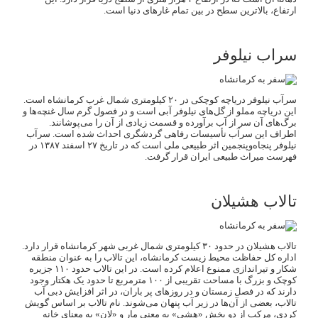
ارتفاع، بالاترین سطح در بین تمام غارهای دنیا است.
سراب نیلوفر
سرآب نیلوفر دریاچه کوچکی در ۲۰ کیلومتری شمال غرب کرمانشاه است.
این دریاچه مملو از گل‌های نیلوفر آبی است و در فصول گرم سال غنچه‌ها و
برگ‌های آن سر از آب برآورده و قسمت زیادی از آن را می‌پوشانند.
اطراف این سرآب تأسیسات رفاهی گردشگری احداث شده است. سرآب
نیلوفر پنجاه‌وپنجمین اثر طبیعی ملی است که در تاریخ ۲۷ اسفند ۱۳۸۷ در
فهرست میراث طبیعی ایران قرار گرفت.
تالاب هشیلان
تالاب هشیلان در حدود ۳۰ کیلومتری شمال غربی شهر کرمانشاه قرار دارد.
اداره کل حفاظت محیط زیست کرمانشاه، این تالاب را به عنوان منطقه
شکار و تیراندازی ممنوع اعلام کرده است. در این تالاب حدود ۱۱۰ جزیره
کوچک و بزرگ با مساحت تقریبی از ۱۰۰ مترمربع تا حدود یک هکتار وجود
دارند که در فصل زمستان و در روزهای پر باران، در اثر افزایش دبی آب
تالاب، بعضی از آن‌ها در زیر آب پنهان می‌شوند. نام تالاب بر اساس گویش
کردی، مرکب از دو بخش «هشی» به معنی مار و «لان» به معنای خانه