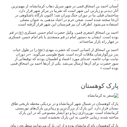
آستان احمد بن اسحاق قمی در شهر سرپل ذهاب کرمانشاه، از مهم‌ترین
آثار دیدنی و زیارتی این شهر است که تقریبا در مرکز شهر قرار دارد.
ساختمان قبلی بنا در دوران جنگ ویران شد؛ اکنون بارگاه باشکوهی در
آن‌جا سخته شده است. صحن حرم در اعیاد مذهبی به عنوان مصلی
استفاده می‌شود. اطراف آن نیز قبرستان این شهر قرار گرفته است.
احمد بن اسحاق اشعری قمی، وکیل حضرت امام حسن عسکری (ع) در قم
بوده است. ایشان به دستور امام در قم مسجدی با نام امام حسن عسکری
در چهار راه بازار ساخته‌اند.
احمد بن اسحاق از کسانی است که حضرت مهدی (عج) را در طول حیات
پدر بزرگوارشان ملاقات کرده است. شیخ طوسی می‌گوید: «در دوران
نیابت نواب خاصه، عده‌ای مورد اعتماد و اطمینان بودند که توقیعاتی از
سور حضرت برای آن‌ها ارسال ‌می‌شد. یکی از آن‌ها احمد بن اسحاق قمی
بوده است.»
پارک کوهستان
پارک کوهستان در شمال شهر کرمانشاه و در نزدیکی محطه تاریخی طاق
بستان قرار دارد. این پارک از بزرگ‌ترین و زیباترین پارک‌های توریستی
کرمانشاه است. نورپردازی زیبا و دو آبشار مصنوعی که در این پارک
ساخته شده، زیبایی خاصی به این پارک بخشیده است.
پارک کوهستان بام کرمانشاه بوده و از این پارک می‌توانید منظره‌ی زیبای