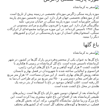
موزه پارینه سنگی زاگرس موزه‌ای تخصصی در زمینه پیش از تاریخ است
که از موزه‌های تخصصی جهان قرار دارد. این موزه نخستین موزه‌ی پارینه
سنگی خاورمیانه است. موزه پارینه سنگی در خیابان مدرس، تکیه
بیگلربیگی قرار دارد. این موزه را فریدون بیگلری و مرادی بیستونی در
سال ۱۳۸۶ تاسیس کرده‌اند. در این موزه می‌توانید مجموعه‌ای از ابزارآلات
سنگی، استخوان‌های انسان از دوره پارینه‌سنگی در ایران و کشورهای
دیگر را ببینید.
باغ گلها
باغ گل‌ها به عنوان یکی از منحصربه‌فردترین پارک گل‌ها در کشور، در شهر
کرمانشاه تاسیس شده است. باغ گل کرمانشاه در زمینی ۵ هکتاری با
قابلیت کشت ۴ هزار گونه گیاهی و نیز ۴ باغ گل‌های ایرانی، ژاپنی،
فرانسوی و ایتالیایی ساخته شده تا شهروندان در فصل بهار و تابستان
شاهد رویش گل‌های بهاری باشند. از این میزان مساحت، ۱۲ هزار متر مربع
برای طراحی معابر دسترسی و ۳۵۰۰ متر مربع نیز برای طراحی آب‌نما به
کار رفته است. اغلب گیاهان موجود در باغ با استفاده از بذر درجه یک
هلندی در محل باغ کشت شده است.
کرمانشاه بعد از اصفهان دومین شهر دارای باغ گل‌ها است. زیبایی‌های
طبیعی کرمانشاه بعد از افتتاح این باغ جلوه بیشتری پیدا کرده است. این
باغ بزرگ و زیبا شامل نمایشگاه کاکتوس، برکه، آبراه، بخش گل‌های
فصلی، درختچه‌ها و گونه‌های مختلف گل است که از کشورهای مختلف