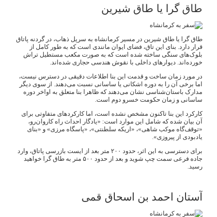
طاق گرا یا طاق شیرین
طاق گرا یا طاق شیرین در مسیر کرمانشاه به سرپل ذهاب، در گردنه پاتاق
قرار دارد. بنای این تاق، فضای ایوان مانندی است که به طور کامل از
بلوک‌های سنگی ساخته شده است که به صورت مکعب مستطیل تراش
خورده‌اند. دیوارهای داخلی با نقوش هندسی حجاری شده‌اند.
در مورد زمان ساخت و قدمت این بنا اطلاعات دقیقی در دسترس نیست،
اما برخی آن را به دوره اشکانی یا ساسانی نسبت می‌دهند. از سوی دیگر
مدارک باستان‌شناسی نشان می‌دهند که ظاهرا بنا متعلق به اواخر دوره
ساسانی و زمان حکومت خسرو دوم است.
کارکرد این بنا تاکنون مشخص نشده است، اما کارکردهای متفاوتی برای
آن بیان شده که شامل این موارد است: «یادگار احداث راه کاروان‌رو،
«توقف‌گاه موکب شاهی»، «اریکه سلطنتی»، «پاسگاه مرزی» و «بنای
یادبودی از پیروزی».
برای دسترسی به این اثر، حدود ۲۰۰ متر بعد از ایست بازرسی پاتاق، وارد
جاده فرعی سمت چپ شوید و بعد از حدود ۵۰۰ متر به طاق گرا خواهید
رسید.
آستان احمد بن اسحاق قمی