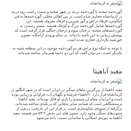
گوردخمه صحنه یا گوردخمه دربند در شهر صحنه و سمت راست رود دربند
در کرمانشاه حجاری شده است. در بین اهالی محلی، گوردخمه‌ها به قبر
کیکاوس، فرهاد تراش و گور شیرین و فرهاد معروف هستند. این
گوردخمه‌ها شامل گوردخمه بزرگ و کوچک هستند. مسیر رسیدن به
گوردخمه‌های صحنه، درختان میوه و درختان جنگلی قرار گرفته است که
پوشش زیبایی به این ناحیه داده‌اند. در نمای ورودی آرامگاه، تصویر
خورشید بال‌داری حجاری شده است.
با توجه به اینکه نوع تراش هر دو گوردخمه موجود در این منطقه شبیه به
یکدیگر است، می‌توان گفت که این دو دخمه همزمان ساخته شده‌اند.
معبد آناهیتا
معبد آناهیتا از بزرگترین بناهای سنگی در ایران است که در شهر کنگاور در
کرمانشاه قرار دارد. «آناهیتا» فرشته و نگهبان آب، فراوانی و زیبایی بوده
است و ایرانیان مقام ارزشمندی را باری او قائل بوده‌اند. معبد آناهیتا
پرستشگاهی است که همانند سایر بناهایی که بر بلندی ساخته شده‌اند،
برگرفته از شیوه‌ی سکوسازی است. بر فراز این اثر تاریخی، ردیفی از
ستون‌های سنگی وجود دارد. ستون های این بخش ۵۴/۲ متر هستند. معبد
آناهیتا به دوره‌ی اشکانی یا ساسانی نسبت داده می‌شود.