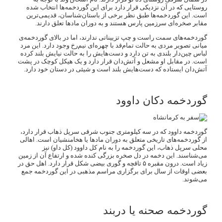
روستایی که در آن نزدیکی قرار دارد برای این گوردخمه‌ها انتخاب شده
است. این گوردخمه‌ها طبق نظر برخی از باستان‌شناسان، قدیمی‌ترین
مقابر صخره‌ای سرزمین پارس هستند و به دوران مادها تعلق دارند.
گوردخمه‌های سمت راست و چپ تزییناتی ندارند، اما در بالای گوردخمه‌ی
میانی تصویر مردی به حالت تمام‌قد با چهره‌ای نیم‌رخ وجود دارد. این مرد
لباس چین‌دار بلندی به تن دارد و دست‌هایش را به حالت نیایش بلند کرده
است. در مقابل او مشعل و آتش‌دان قرار دارد و یک هیکل کوچک در پشت
آتش‌دان ایستاده که دست‌هایش بلند است و شیئی در دستان خود دارد.
گوردخمه دکان داوود
گوردخمه داوود که در سه کیلومتری جنوب شرقی سرپل ذهاب قرار دارد،
از گوردخمه‌های تاریخی متعلق به دوران مادها یا هخامنشیان است. اهالی
محلی سرپل ذهاب، این گوردخمه را به نام کل داوود (کل داو) نیز
می‌شناسند. این دخمه در دل صخره بزرگی کنده شده و ارتفاع آن از زمین
زیاد است. درون مقبره ۵ تاقچه و گوری بیضی شکل قرار دارد. اهل حق در
بعضی اوقات از سال برای برگزاری مراسم مذهبی در این گوردخمه جمع
می‌شوند.
گوردخمه صحنه یا دربند