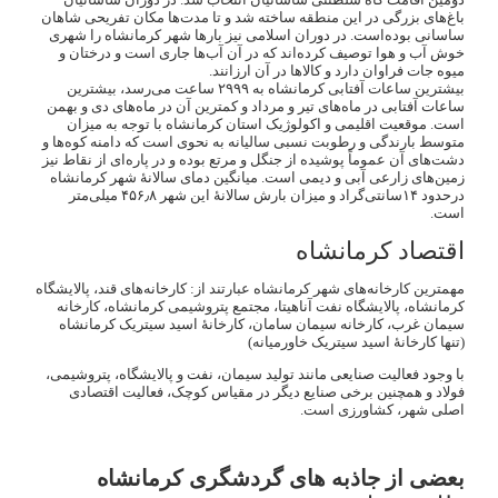
باغ‌های بزرگی در این منطقه ساخته شد و تا مدت‌ها مکان تفریحی شاهان
ساسانی بوده‌است. در دوران اسلامی نیز بارها شهر کرمانشاه را شهری
خوش آب و هوا توصیف کرده‌اند که در آن آب‌ها جاری است و درختان و
میوه جات فراوان دارد و کالاها در آن ارزانند.
بیشترین ساعات آفتابی کرمانشاه به ۲۹۹۹ ساعت می‌رسد، بیشترین
ساعات آفتابی در ماه‌های تیر و مرداد و کمترین آن در ماه‌های دی و بهمن
است. موقعیت اقلیمی و اکولوژیک استان کرمانشاه با توجه به میزان
متوسط بارندگی و رطوبت نسبی سالیانه به نحوی است که دامنه کوه‌ها و
دشت‌های آن عموماً پوشیده از جنگل و مرتع بوده و در پاره‌ای از نقاط نیز
زمین‌های زارعی آبی و دیمی است. میانگین دمای سالانهٔ شهر کرمانشاه
درحدود ۱۴سانتی‌گراد و میزان بارش سالانهٔ این شهر ۴۵۶٫۸ میلی‌متر
است.
اقتصاد کرمانشاه
مهمترین کارخانه‌های شهر کرمانشاه عبارتند از: کارخانه‌های قند، پالایشگاه
کرمانشاه، پالایشگاه نفت آناهیتا، مجتمع پتروشیمی کرمانشاه، کارخانه
سیمان غرب، کارخانه سیمان سامان، کارخانهٔ اسید سیتریک کرمانشاه
(تنها کارخانهٔ اسید سیتریک خاورمیانه)
با وجود فعالیت صنایعی مانند تولید سیمان، نفت و پالایشگاه، پتروشیمی،
فولاد و همچنین برخی صنایع دیگر در مقیاس کوچک، فعالیت اقتصادی
اصلی شهر، کشاورزی است.
بعضی از جاذبه های گردشگری کرمانشاه