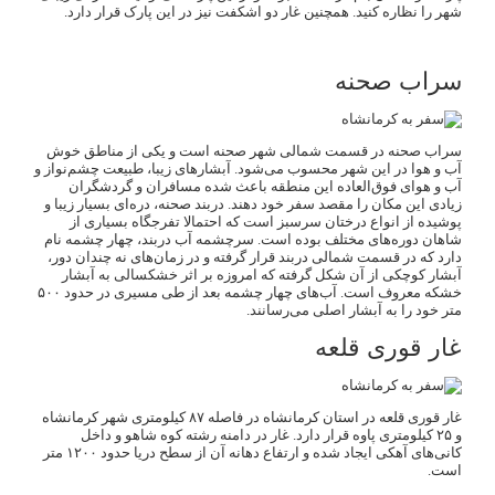
شهر را نظاره کنید. همچنین غار دو اشکفت نیز در این پارک قرار دارد.
سراب صحنه
سراب صحنه در قسمت شمالی شهر صحنه است و یکی از مناطق خوش
آب و هوا در این شهر محسوب می‌شود. آبشارهای زیبا، طبیعت چشم‌نواز و
آب و هوای فوق‌العاده این منطقه باعث شده مسافران و گردشگران
زیادی این مکان را مقصد سفر خود دهند. دربند صحنه، دره‌ای بسیار زیبا و
پوشیده از انواع درختان سرسبز است که احتمالا تفرجگاه بسیاری از
شاهان دوره‌های مختلف بوده است. سرچشمه آب دربند، چهار چشمه نام
دارد که در قسمت شمالی دربند قرار گرفته و در زمان‌های نه چندان دور،
آبشار کوچکی از آن شکل گرفته که امروزه بر اثر خشکسالی به آبشار
خشکه معروف است. آب‌های چهار چشمه بعد از طی مسیری در حدود ۵۰۰
متر خود را به آبشار اصلی می‌رسانند.
غار قوری قلعه
غار قوری قلعه در استان کرمانشاه در فاصله ۸۷ کیلومتری شهر کرمانشاه
و ۲۵ کیلومتری پاوه قرار دارد. غار در دامنه رشته کوه شاهو و داخل
کانی‌های آهکی ایجاد شده و ارتفاع دهانه آن از سطح دریا حدود ۱۲۰۰ متر
است.