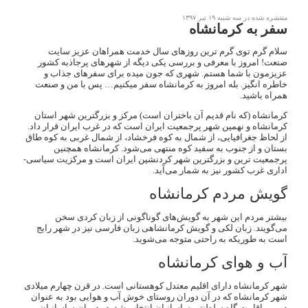
منتشره شده در سه شنبه ۱۹ تیر ۱۳۹۷
سفر به کرمانشاه
سلام گرم توی گرم ترین روزهای سال خدمت همراهان عزیز سایت
صنعت! امروز با معرفی و بررسی یکی دیگه از شهرهای پرجاذبه کشور
عزیزمون با شما هستم. شهری که جون میده برای سفرهای جذاب و
خاطره انگیز. بله امروز به کرمانشاه سفر میکنیم… پس با من و صنعت
همراه باشید.
کرمانشاه (که نام قدیم آن باختران است) مرکز و بزرگترین شهر استان
کرمانشاه و نهمین شهر پرجمعیت ایران است که در غرب ایران قرار داد.
از لحاظ جغرافیایی، از شمال به کوه فرخشاد، از شمال غربی به کوه طاق
بستان و از جنوب به سفید کوه منتهی می‌شود. کرمانشاه همچنین
پرجمعیت ترین و بزرگترین شهر کردنشین ایران است و مرکزیت سیاسی-
اداری غرب کشور نیز به شمار می‌آید.
گویش مردم کرمانشاه
بیشتر مردم این شهر به گویش‌های گوناگونی از زبان کردی سخن
می‌گویند. زبان لکی و گویش کرمانشاهی زبان فارسی نیز در شهر رایج
است به طوریکه به راحتی متوجه می‌شوید.
آب و هوای کرمانشاه
شهر کرمانشاه دارای اقلیم معتدل کوهستانی است. در قرن چهارم میلادی
شهر کرمانشاه که در آن دوران روستای خوش آب و هوایی بود به عنوان
دومین اقامت گاه سلطنتی ساسانیان انتخاب شد. در دوران ساسانیان