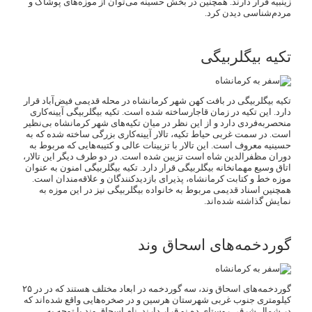
زینبیه قرار دارند. همچنین در بخش حسینه می‌توان از موزه‌های پوشاک و
مردم‌شناسی دیدن کرد.
تکیه بیگلربیگی
تکیه بیگلربیگی در بافت کهن شهر کرمانشاه در محله قدیمی فیض‌آباد قرار
دارد. این تکیه در زمان قاجارساخته شده است. تکیه بیگلربیگی آیینه‌کاری
منحصربه‌فردی دارد و از این نظر در میان تکیه‌های شهر کرمانشاه بی‌نظیر
است. در سمت غربی حیاط تکیه، تالار آیینه‌کاری بزرگی ساخته شده که به
حسینیه معروف است. این تالار با تزیینات عالی و کتیبه‌هایی که مربوط به
دوران مظفرالدین شاه است تزیین شده است. در دو طرف دیگر این تالار،
اتاق وسیع مهمانخانه بیگلربیگی قرار دارد. تکیه بیگلربیگی امنون به عنوان
موزه خط و کتابت کرمانشاه، پذیرای بازدیدکنندگان و علاقه‌مندان است.
همچنین اسناد قدیمی مربوط به خانواده بیگلربیگی نیز در این موزه به
نمایش گذاشته شده‌اند.
گوردخمه‌های اسحاق وند
گوردخمه‌های اسحاق وند، سه گوردخمه در ابعاد مختلف هستند که در در ۲۵
کیلومتری جنوب غربی شهرستان هرسین و در صخره‌هایی واقع شده‌اند که
در شمال شرقی روستای ده نو قرار دارند. نام اسحاق وند با توجه به