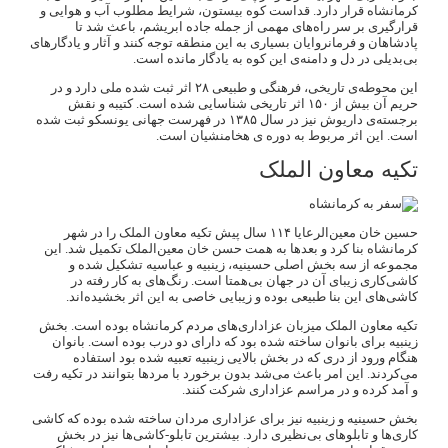
کرمانشاه قرار دارد. قداست کوه بیستون، شرایط مطلوب آب و هوایی و
قرارگیری بر سر راه‌های مهمی از جمله جاده ابریشم، باعث شد تا
پادشاهان و فرمانروایان بسیاری به این منطقه توجه کنند و آثار و یادگارهای
بی‌بدیلی در دل و دامنه‌ی این کوه به یادگار مانده است.
این محوطه‌ی تاریخی، فرهنگی و طبیعی ۲۸ اثر ثبت شده ملی دارد و در
حریم آن بیش از ۱۵۰ اثر تاریخی شناسایی شده است. کتیبه و نقش
برجسته‌ی داریوش نیز در سال ۱۳۸۵ در فهرست جهانی یونسکو ثبت شده
است. این اثر مربوط به دوره ی هخامنشیان است.
تکیه معاون الملک
حسین خان معین‌الرعایا ۱۱۴ سال پیش تکیه معاون الملک را در شهر
کرمانشاه بنا کرد و بعدها به همت حسن خان معین‌الملک تکمیل شد. این
مجموعه از سه بخش اصلی حسینیه، زینبیه و عباسیه تشکیل شده و
کاشی‌کاری زیبای آن در جهان بی‌همتا است. رنگ‌های به کار رفته در
کاشی‌های این بنا طبیعی بوده و زیبایی خاصی به این اثر بخشیده‌اند.
تکیه معاون الملک میزبان عزاداری‌های مردم کرمانشاه بوده است. بخش
زینبیه برای بانوان ساخته شده بود که دارای دو درب بوده است. بانوان
هنگام ورود از دری که در بخش بالایی زینبیه تعبیه شده بود استفاده
می‌کردند. این امر باعث می‌شد بدون برخورد با مردها بتوانند در تکیه رفت
و آمد کرده و در مراسم عزاداری شرکت کنند.
بخش حسینیه و زینبیه نیز برای عزاداری مردان ساخته شده بوده که کاشی
کاری‌ها و تابلوهای بی‌نظیری دارد. بیشترین تابلو-کاشی‌ها نیز در بخش