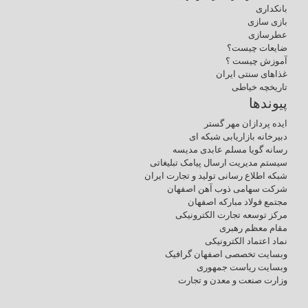
بانکداری
بازی سازی
عطرسازی
ضایعات چیست؟
آموزش چیست ؟
غذاهای سنتی ایران
تاریخچه خیاطی
پیوندها
ایده پردازان مهر گستر
دبیرخانه بازاریابی شبکه ای
رسانه گویا مسلم عابدی مدیسه
سیستم مدیریت ارسال پیامک تبلیغاتی
شبکه اطلاع رسانی تولید و تجارت ایران
شرکت سهامی ذوب آهن اصفهان
مجتمع فولاد مبارکه اصفهان
مرکز توسعه تجارت الکترونیکی
مقام معظم رهبری
نماد اعتماد الکترونیکی
وبسایت تخصصی اصفهان گرافیک
وبسایت ریاست جمهوری
وزارت صنعت و معدن و تجارت