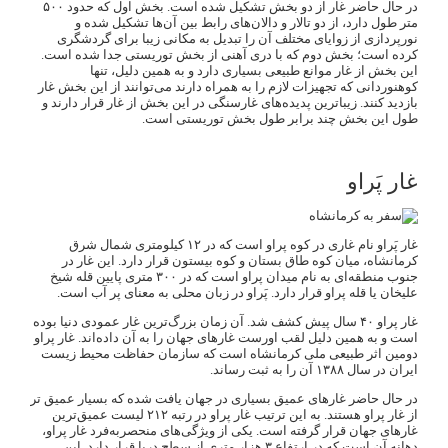
در حال حاضر غار از دو بخش تشکیل شده است. بخش اول که حدود ۵۰۰
متر طول دارد، از دو تالار و دالان‌های رابط بین آن‌ها تشکیل شده و
نورپردازی از زوایای مختلف آن را تبدیل به مکانی زیبا برای گردشگری
کرده است؛ بخش دوم که با دری آهنی از بخش توریستی جدا شده است.
این بخش از غار موانع طبیعی بسیاری دارد و به همین دلیل، تنها
کوهنوردانی که تجهیزات لازم را به همراه دارند می‌توانند از این بخش غار
بازدید کنند. زیباترین پدیده‌های غارسنگی در این بخش از غار قرار دارند و
طول این بخش چند برابر طول بخش توریستی است.
غار پَراو
غار پَراو نام غاری در کوه پراو است که در ۱۲ کیلومتری شمال شرق
کرمانشاه، میان کوه طاق بستان و کوه بیستون قرار دارد. این غار در
جنوب منطقه‌ای به نام میدان پراو است که در ۳۰۰ متری پایین قله شیخ
علیخان یا قله پراو قرار دارد. پَراو در زبان محلی به معنای پر آب است.
غار پراو ۴۰ سال پیش کشف شد. آن زمان بزرگ‌ترین غار عمودی دنیا بوده
است و به همین دلیل لقب اورست غارهای جهان را به آن داده‌اند. غار پراو
دومین اثر طبیعی ملی کرمانشاه است که سازمان حفاظت محیط زیست
ایران در سال ۱۳۸۸ آن را به ثبت رساند.
در حال حاضر غارهای عمیق بسیاری در جهان یافت شده که بسیار عمیق تر
از غار پراو هستند. به این ترتیب غار پراو در رتبه ۲۱۲ لیست عمیق‌ترین
غار‌های جهان قرار گرفته است. یکی از ویژگی‌های منحصربه‌فرد غار پراو،
دهانه آن است که در ارتفاع ۳ هزار متری از سطح دریا قرار دارد. این