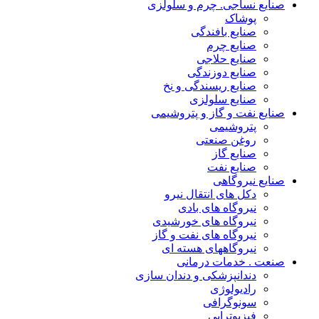
صنایع نساجی. چرم و سلولزی
پوشاک
صنایع بافندگی
صنایع چرم
صنایع حلاجی
صنایع دوزندگی
صنایع ریسندگی و نخ
صنایع سلولزی
صنایع نفت و گاز و پتروشیمی
پتروشیمی
روغن صنعتی
صنایع گاز
صنایع نفت
صنایع نیروگاهی
دکل های انتقال نیرو
نیروگاه های بادی
نیروگاه های خورشیدی
نیروگاه های نفت و گاز
نیروگاههای هسته ای
صنعت . خدمات درمانی
دندانپزشکی و دندان سازی
رادیولوژی
سونوگرافی
فیزیوتراپی