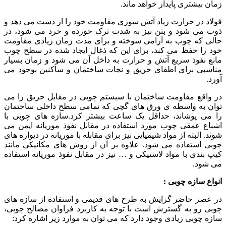
زمان بیشتری پایدار خواهد ماند.
فولاد در حرارت زیاد آتش سوزی مقاومت خود را از دست می دهد و
ذوب می شود و بتن نیز به شدت ترک خورده و خرد می شود، در
حالی که چوب به آرامی سوخته و برای مدت زمان زیادی مقاومت
خود را حفظ می کند، برای این که ذغال ایجاد شده در سطح چوب
مانع نفوذ سریع آتش و حرارت به داخل آن می شود و زمان بسیار
مناسبی برای اطفای حریق و نجات ساختمان و ساکنین بوجود می
آورد.
در واقع مقاومت ساختمان با سیستم چوبی در مقابل حریق را می
توان به واسطه ی ورق های گچی که تمامی سطح داخلی ساختمان
را می پوشاند، حداقل یک ساعت بیشتر کرد.سازه های چوبی با
اشباع عمقی چوب مورد استفاده در مقابل نفوذ موریانه ایمن می
شوند. البته از مواد شیمیایی نیز برای مقابله با موریانه در دیواره های
چوبی استفاده می شود. علاوه بر آن از روش های مکانیکی مانند
کیپ بندی با مواد لاستیکی و … نیز در مقابل نفوذ موریانه استفاده
می شود.
انواع سازه چوبی :
در عصر حاضر گرایش به طرح های قدیمی و استفاده از سازه های
چوبی رو به گسترش است با توجه به کاربرد فراوان مصالح چوبی،
سازه چوبی زیادی وجود دارد که می توان به موارد زیر اشاره کرد: