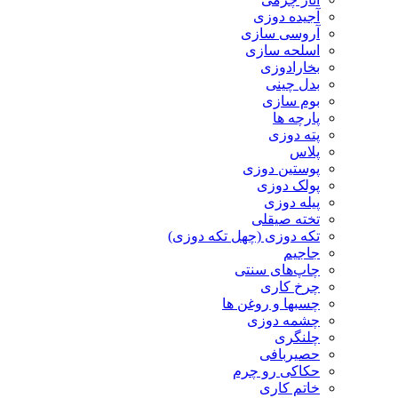
آجیده دوزی
آروسی سازی
اسلحه سازی
بخارادوزی
بدل چینی
بوم سازی
پارچه ها
پته دوزی
پلاس
پوستین دوزی
پولک دوزی
پیله دوزی
تخته صیقلی
تکه دوزی (چهل تکه دوزی)
جاجیم
چاپ‌های سنتی
چرخ کاری
چسبها و روغن ها
چشمه دوزی
چلنگری
حصیربافی
حکاکی رو چرم
خاتم کاری