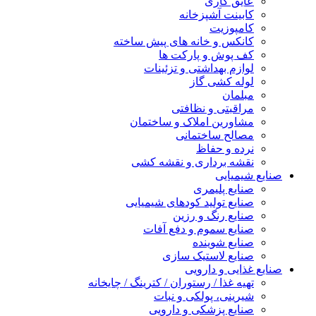
عایق کاری
کابینت آشپزخانه
کامپوزیت
کانکس و خانه های پیش ساخته
کف پوش و پارکت ها
لوازم بهداشتی و تزئینات
لوله کشی گاز
مبلمان
مراقبتی و نظافتی
مشاورین املاک و ساختمان
مصالح ساختمانی
نرده و حفاظ
نقشه برداری و نقشه کشی
صنایع شیمیایی
صنایع پلیمری
صنایع تولید کودهای شیمیایی
صنایع رنگ و رزین
صنایع سموم و دفع آفات
صنایع شوینده
صنایع لاستیک سازی
صنایع غذایی و دارویی
تهیه غذا / رستوران / کترینگ / چایخانه
شیرینی، پولکی و نبات
صنایع پزشکی و دارویی