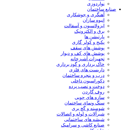
نواردوزی
صنایع ساختمان
آهنگری و جوشکاری
انبوه سازان
ایزولاسیون و آسفالت
برق و الکترونیک
پارتیشن ها
پکیج و کولر گازی
پوشش های سقف
پوشش های کف و دیوار
تجهیزات آشپزخانه
خاک برداری و گود برداری
داربست های فلزی
درب و پنجره ساختمان
دکوراسیون داخلی
دوخت و نصب پرده
روف گاردن
سازه های چوبی
سنگ ونمای ساختمان
شومینه و گچ بری
شیرآلات و لوله و اتصالات
شیشه های ساختمانی
صنایع کاشی و سرامیک