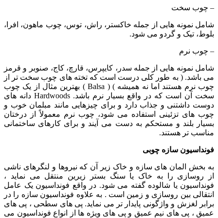
– چوب سخت
شامل نمونه هایی از جمله خاکستر، راش، توس، چوب ماهون، افرا،
بلوط، تیک و گردو می شود.
– چوب نرم
شامل نمونه هایی از جمله سدر، کایپرس، قارچ، کاج، صنوبر و قرمز
می باشد. ( به طور کلی درست است که تخته های چوب سخت تر از
چوب نرم هستند اما نه همیشه ) ( Balsa ) بهترین مثال از یک چوب
سخت آن است که در واقع بسیار نرم باشد. Hardwoods دانه های
دوست داشتنی و جذاب دارد و برای چیزهایی مانند مبلمان خوب و
چوب های تزئینی استفاده می شود، چوب نرم معمولاً از درختان
بسیار بلند و مستحکم به دست می آیند و برای کارهای ساختمانی
مناسب تر هستند.
فونداسیون سازه چوبی
به بخش المان های سازه و خاک زیر آن که نیروها و لنگرهای ناشی
از روسازی را به خاک یا سنگ بستر زیرین منتقل می نماید ،
فونداسیون یا شالوده گفته می شود. در واقع فونداسیون یک عامل
انتقالی بین روسازی و زمین است . به علاوه فونداسیون سازه را در
برابر لغزش و واژگونی پایدار تر می نماید. پی های سطحی ، پی های
عمیق ، پی های نیم عمیق و پی های ویژه ها از انواع فونداسیون می