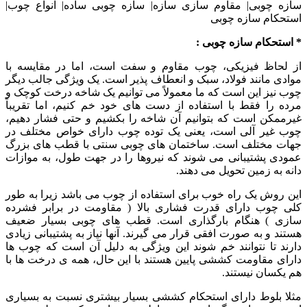
سازه چوبی| مقاوم سازی سازه| سازه چوبی ساده| انواع چوب|
استحکام سازه چوبی
* استحکام سازه چوبی :
از لحاظ فیزیکی، چوب مقاوم و سفت است، اما در مقایسه با
موادی مانند فولاد، سبک و انعطاف پذیر است. یک ویژگی جالب دیگر
چوب نیز این است که ما معمولاً می توانیم یک شاخه درخت کوچک و
مرده را فقط با استفاده از دست های خود خم کنیم، اما تقریباً
غیرممکن است که بتوانیم آن شاخه را بکشیم و حتی فشار دهیم،
چوب غیر آلی است، یعنی یک توده چوب دارای خواص مختلف در
جهات مختلف است. ساختمان های چوبی سنتی با قطب های بزرگ
عمودی پشتیبانی می شوند که نیروها را در جهت طول، به موازات
دانه به زمین تحویل می دهند.
این روش یک راه خوب برای استفاده از چوب می باشد زیرا به طور
کلی چوب دارای قدرت فشاری بالا ( مقاومت در برابر فشرده
سازی ) هنگام بارگذاری است. قطب های چوبی بسیار ضعیف
هستند و به صورت افقی قرار می گیرند. آنها نیاز به پشتیبانی زیادی
دارند تا نتوانند خم شوند این ویژگی به دلیل آن است که چوب ها
دارای مقاومت کششی پایین هستند با این حال، همه ی درخت ها با
هم یکسان نیستند.
مثلا بلوط دارای استحکام کششی بسیار بیشتری نسبت به بسیاری