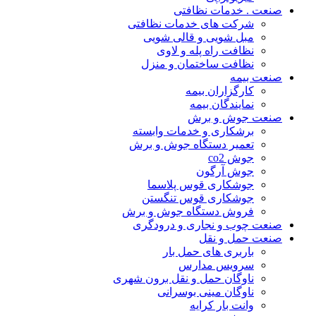
صنعت . خدمات نظافتی
شرکت های خدمات نظافتی
مبل شویی و قالی شویی
نظافت راه پله و لاوی
نظافت ساختمان و منزل
صنعت بیمه
کارگزاران بیمه
نمایندگان بیمه
صنعت جوش و برش
برشکاری و خدمات وابسته
تعمیر دستگاه جوش و برش
جوش co2
جوش آرگون
جوشکاری قوس پلاسما
جوشکاری قوس تنگستن
فروش دستگاه جوش و برش
صنعت چوب و نجاری و درودگری
صنعت حمل و نقل
باربری های حمل بار
سرویس مدارس
ناوگان حمل و نقل برون شهری
ناوگان مینی بوسرانی
وانت بار کرایه