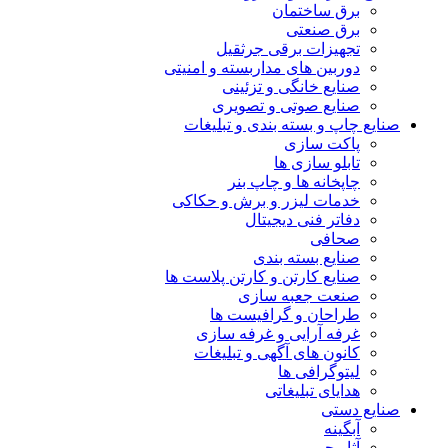
برق ساختمان
برق صنعتی
تجهیزات برقی جرثقیل
دوربین های مداربسته و امنیتی
صنایع خانگی و تزئینی
صنایع صوتی و تصویری
صنایع چاپ و بسته بندی و تبلیغات
پاکت سازی
تابلو سازی ها
چاپخانه ها و چاپ بنر
خدمات لیزر و برش و حکاکی
دفاتر فنی دیجیتال
صحافی
صنایع بسته بندی
صنایع کارتن و کارتن پلاست ها
صنعت جعبه سازی
طراحان و گرافیست ها
غرفه آرایی و غرفه سازی
کانون های آگهی و تبلیغات
لیتوگرافی ها
هدایای تبلیغاتی
صنایع دستی
آبگینه
آثار چرمی