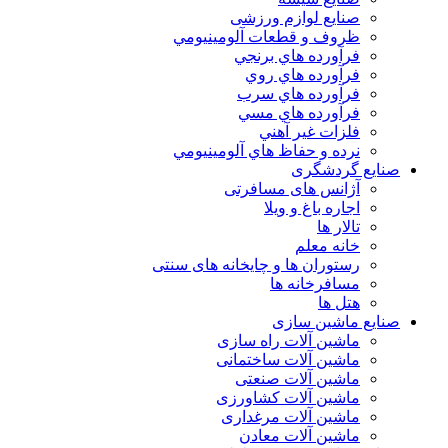
صنایع لوازم ورزشی
ظروف و قطعات آلومينيومي
فرآورده هاي برنجي
فرآورده هاي روي
فرآورده هاي سرب
فرآورده هاي مسي
فلزات غير آهني
نرده و حفاظ هاي آلومينيومي
صنایع گردشگری
آژانس های مسافرتی
اجاره باغ و ویلا
تالار ها
خانه معلم
رستوران ها و چایخانه های سنتی
مسافرخانه ها
هتل ها
صنایع ماشین سازی
ماشین آلات راه سازی
ماشین آلات ساختمانی
ماشین آلات صنعتی
ماشین آلات کشاورزی
ماشین آلات مرغداری
ماشین آلات معادن