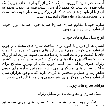
آسیب پذیر شود. کروزوت ( یکی دیگر از نگهدارنده های چوب ) یک
مایع قهوه ای است که معمولاً از ذغال سنگ تهیه می شود. مجموعه
ای زیبا از ناودان های خمیده که از بزرگترین ساختار چوبی دنیا است
و در Plaza de la Encarnacion واقع شده است.
سازه چوبی| مقاوم سازی سازه| سازه چوبی ساده| انواع چوب|
استفاده از سازه های چوبی
انواع مدل سازه های چوبی:
انسان ها از دیرباز تا کنون برای ساخت سازه های مختلف از چوب
استفاده می کردند. مهم ترین سازه های چوبی که امروزه با چوب
های با کیفیت و رعایت استاندارد ساخته می شوند عبارت اند از ویلا،
خانه، کلبه، آلاچیق و خانه های متحرک. با توجه به این که ما در کشور
زلزله خیزی زندگی می کنیم، چوب ‌یکی از بهترین مصالح برای
ساخت سازه های مسکونی می باشد. همچنین سازه های چوبی
ظاهر زیبا و اصیل و منحصر به فردی دارند که با وجود هزاران سال
استفاده مستمر، هرگز برای بشر قدیمی و از مد افتاده نمی شوند.
مزایای سازه های چوبی:
– سبک سازی و مقاومت بالا در مقابل زلزله.
– استحکام چوب سبب شده است تا سازه های چوبی ساده نیز