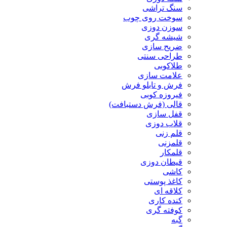
سنگ تراشی
سوخت روی چوب
سوزن دوزی
شیشه گری
ضریح سازی
طراحی سنتی
طلاکوبی
علامت سازی
فرش و تابلو فرش
فیروزه کوبی
قالی (فرش دستبافت)
قفل سازی
قلاب دوزی
قلم زنی
قلمزنی
قلمکار
قیطان دوزی
کاشی
کاغذ پوستی
کلاقه ای
کنده کاری
کوفته گری
گبه