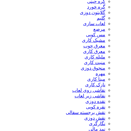
گره چینی
گره خورد
گلابتون دوزی
گلیم
لعاب سازی
مرصع
مس کوبی
مشبک کاری
معرق چوب
معرق کاری
مليله کاری
منبت کاری
منجوق دوزی
مهره
مینا کاری
نازک کاری
نقاشی روی لعاب
نقاشی زیر لعاب
نقده دوزی
نقره کوبی
نقش برجسته سفالی
نقش دوزی
نگارگری
نمد مالی