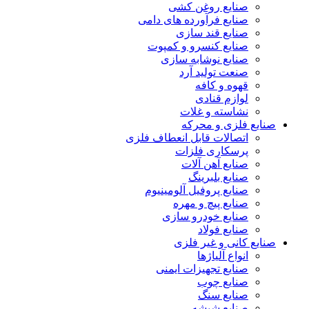
صنایع روغن کشی
صنایع فرآورده های دامی
صنایع قند سازی
صنایع کنسرو و کمپوت
صنایع نوشابه سازی
صنعت تولید آرد
قهوه و کافه
لوازم قنادی
نشاسته و غلات
صنایع فلزی و محرکه
اتصالات قابل انعطاف فلزی
پرسکاری فلزات
صنایع آهن آلات
صنایع بلبرینگ
صنایع پروفیل آلومینیوم
صنایع پیچ و مهره
صنایع خودرو سازی
صنایع فولاد
صنایع کانی و غیر فلزی
انواع آلياژها
صنایع تجهیزات ایمنی
صنایع چوب
صنایع سنگ
صنایع شیشه