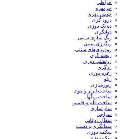
خراطی
خرمهره
خوس دوزی
درود گری
ده یک دوزی
دواتگری
رنگ سازی سنتی
رنگرزی سنتی
رودوزی‌های سنتی
ریخته گری
زرتشتی دوزی
زرگری
زغره دوزی
زیلو
زیورسازی
ساخت ابزار و مواد
ساخت رنگها
ساخت قلم و قلممو
ساز سازی
سراجی
سفال دوغابی
سفالگری با دست
سکمه دوزی
سکه دوزی