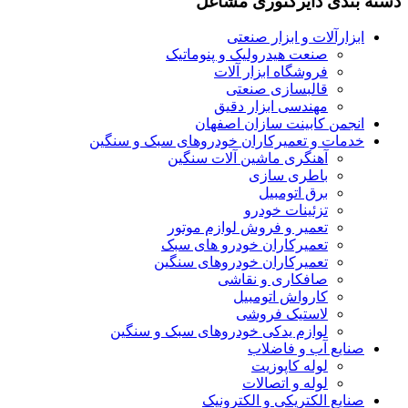
دسته بندی دایرکتوری مشاغل
ابزارآلات و ابزار صنعتی
صنعت هیدرولیک و پنوماتیک
فروشگاه ابزار آلات
قالبسازی صنعتی
مهندسی ابزار دقیق
انجمن کابینت سازان اصفهان
خدمات و تعمیرکاران خودروهای سبک و سنگین
آهنگری ماشین آلات سنگین
باطری سازی
برق اتومبیل
تزئینات خودرو
تعمیر و فروش لوازم موتور
تعمیرکاران خودرو های سبک
تعمیرکاران خودروهای سنگین
صافکاری و نقاشی
کارواش اتومبیل
لاستیک فروشی
لوازم یدکی خودروهای سبک و سنگین
صنایع آب و فاضلاب
لوله کاپوزیت
لوله و اتصالات
صنایع الکتریکی و الکترونیک