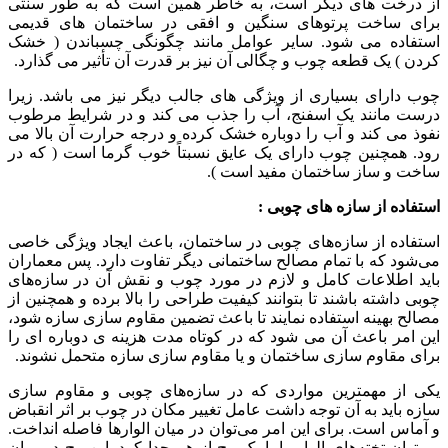
از درخت های دیگر است، به خاطر همین است که به طور سنتی
برای ساخت پرتوهای سنگین و افقی در ساختمان های قدیمی
استفاده می شود. سایر عوامل مانند چگونگی چسباندن ( خشک
کردن ) یک قطعه چوب و چگالی آن نیز بر قدرت آن تأثیر می گذارد.
چوب دارای بسیاری از ویژگی های جالب دیگر نیز می باشد. زیرا
درست مانند یک اسفنج، آب را جذب می کند و در شرایط مرطوب
نفوذ می کند و آب را دوباره خشک کرده و درجه حرارت آن بالا می
رود. همچنین چوب دارای یک عایق نسبتاً خوب گرما است ( که در
ساخت و ساز ساختمان مفید است ).
استفاده از سازه های چوبی :
استفاده از سازه‌های چوبی در ساختمان، باعث ایجاد ویژگی خاصی
می‌شود که با تمام مصالح ساختمانی دیگر تفاوت دارد. پس معماران
باید اطلاعات کامل و لازم در مورد چوب و نقش آن در سازه‌های
چوبی داشته باشند تا بتوانند کیفیت طراحی را بالا ‌برده و همچنین از
مصالح بهینه استفاده نمایند تا باعث تضمین مقاوم سازی سازه شود،
این امر باعث آن می شود که در کوتاه مدت هزینه ی دوباره ای را
برای مقاوم سازی ساختمان و یا مقاوم سازی سازه متحمل نشوند.
یکی از مهمترین مواردی که در سازه‌های چوبی و مقاوم سازی
سازه باید به آن توجه داشت عامل تغییر مکان در چوب بر اثر انقباض
و آماس است. برای این امر می‌توان در میان الوارها فاصله انداخت.
می‌توان تخته‌های الوار را با یک پیچ از هم جدا کرد. این پیچ در میان