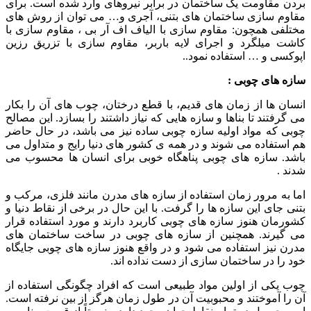
بردن مقاومت یک ساختمان در برابر نیروهای وارد شده است. برای
مقاوم سازی ساختمان های بتنی، آجری و… می توان از روش های
مختلفی همچون: مقاوم سازی با الیاف اف آر بی ، مقاوم سازی با
کاشت میلگرد و اجرای لایه باربر، مقاوم سازی با تزریق رزین
اپوکسی و … استفاده نمود..
سازه های چوبی :
انسان ها از زمان های قدیم، با قطع درختان، چوب های آن را بکار
می گرفتند تا بناها و سازه هایی که نیاز داشتند را بسازد. این مصالح
چوبی که مواد اولیه سازه چوبی ساده نیز می باشد، در حال حاضر
هم استفاده می شوند و در همه ی کشور های دنیا رایج و متداول می
باشد. سازه های چوبی پناهگاه خوبی برای انسان ها محسوب می
شدند .
اما به مرور زمان استفاده از سازه های مدرن مانند فلزی، مرکب و
بتنی جای این سازه ها را گرفت. با این حال در برخی از نقاط دنیا و
کشورمان هنوز سازه های چوبی کاربرد دارند و مورد استفاده قرار
می گیرند. همچنین از سازه های چوبی در ساخت ساختمان های
مدرن نیز استفاده می شود و در واقع هنوز سازه های چوبی جایگاه
خود را در ساختمان سازی از دست نداده اند.
چوب یکی از اولین مواد طبیعی است که افراد چگونگی استفاده از
آن را آموختند و محبوبیت آن در طول زمان هرگز از بین نرفته است.