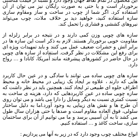
این محصول در تمام نقاط جهان وجود دارد و نسبتاً از قیمت مناسبی
برخوردار است و یا حتی به صورت رایگان نیز می توان از آن
استفاده کرد. اگر شما از چوب در ساخت و ساز ومقاوم سازی
سازه استفاده کنید، خواهید دید بر خلاف ملات، چوب می‌تواند
نیروهای کششی و فشاری را تحمل کند.
سازه های چوبی وزن کمی دارند و در نتیجه در برابر زلزله از
مقاومت خوبی برخوردار هستند. لازم به ذکر است این سازه ها در
برابر آتش و حشرات ضعیف عمل می کنند و باید تمهیدات ویژه ای
برای رفع این مشکلات در نظر گرفت. استفاده از سازه های چوبی
در حال حاضر در کشورهای پیشرفته مانند آمریکا، کانادا و … رواج
دارد.
سازه های چوبی ساده می توانند با سادگی و در عین حال کاربرد
هایی که دارند ، علاوه بر ایجاد یک زیبایی در محیط خانه و محیط
اطراف جلوه ای طبیعی تر ایجاد کنند. همچنین باید در نظر داشت که
سازه چوبی ساده در عین کاربردهایی که دارد، هزینه ی ساخت به
نسبت کمتری نسبت به دیگر وسایل را دارا می باشد و می توان روی
آن طرح ها و نقش های زیبایی به وجود آورد.اما به دلیل ساختار
سلولی، فوق العاده مقاوم است و صدها یا حتی هزاران سال طول
می کشد تا به آن آسیبی برسد و ما می توانیم از آن برای ساختمان
سازی، ساخت کاغذ و … استفاده کنیم.
انواع مختلف چوب وجود دارد که در زیر به آنها می پردازیم :