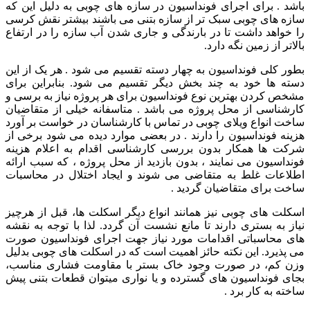
باشد . برای اجرای فونداسیون در سازه های چوبی به دلیل این که
سازه های چوبی سبک تر از سازه بتنی می باشند بیشتر نقش کرسی
را خواهد داشت تا در بارندگی و جاری شدن آب سازه را در ارتفاع
بالاتر از زمین نگه دارد.
بطور کلی فونداسیون به چهار دسته تقسیم می شود . هر یک از این
دسته ها خود به چند بخش دیگر تقسیم می شود. بنابراین برای
مشخص کردن بهترین نوع فونداسیون برای هر پروژه نیاز به برسی و
کارشناسی از محل پروژه می باشد . متاسفانه خیلی از متقاضیان
ساخت انواع ویلای چوبی در تماس با کارشناسان در خواست بر آورد
هزینه فونداسیون را دارند . در بعضی موارد دیده می شود برخی از
شرکت ها همکار بدون بررسی کارشناسی اقدام به اعلام هزینه
فونداسیون می نمایند ، بدون بازدید از محل پروژه ، که سبب ارائه
اطلاعات غلط به متقاضی می شوند و ایجاد اختلال در محاسبات
ساخت برای متقاضیان گردید .
اسکلت های چوبی نیز همانند انواع دیگر اسکلت ها، قبل از هرچیز
نیاز به بستری دارند تا مانع نشست آن گردد. لذا با توجه به نقشه
های محاسباتی اقدامات مورد نیاز جهت اجرای فونداسیون صورت
می پذیرد. این نکته حائز اهمیت است که در اسکلت های چوبی بدلیل
وزن کم، در صورت وجود خاک بستر با مقاومت فشاری مناسب،
بجای فونداسیون های گسترده و یا نواری میتوان قطعات بتنی پیش
ساخته به کار برد .