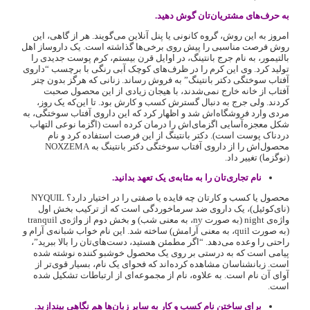
به حرف‌های مشتریان‌تان گوش دهید.
امروز به این روش، گروه کانونی یا پنل آنلاین می‌گویند. هر از گاهی، این
روش فرصت مناسبی را پیش روی برخی‌ها گذاشته است. یک داروساز اهل
بالتیمور، به نام جرج بانتینگ، در اوایل قرن بیستم، کرم پوست جدیدی را
تولید کرد. وی این کرم را در ظرف‌های کوچک آبی رنگی با برچسب “‌داروی
آفتاب ‌سوختگی دکتر بانتینگ‌”‌ به فروش رساند. زنانی که هرگز بدون چتر
آفتاب از خانه خارج نمی‌شدند، با هیجان زیادی از این محصول صحبت
کردند. ولی جرج به دنبال گسترش کسب و کارش بود. تا این‌که یک روز،
مردی وارد فروشگاه‌اش شد و اظهار کرد که این داروی آفتاب‌ سوختگی، به
شکل معجزه‌آسایی اگزمای‌اش را درمان کرده است (اگزما نوعی التهاب
دردناک پوست است). دکتر بانتینگ از این فرصت استفاده کرد و نام
محصول‌اش را از داروی آفتاب سوختگی دکتر بانتینگ به NOXZEMA
(نوگزما) تغییر داد.
نام تجاری‌تان را به مثابه‌ی یک تعهد بدانید.
محصول یا کسب و کار‌تان چه فایده یا صفتی را در اختیار دارد؟ NYQUIL
(نای‌کوئیل)، یک داروی ضد سرماخوردگی است که از ترکیب بخش اول
واژه‌ی night (به صورت ny، به معنی شب) و بخش دوم از واژه‌ی tranquil
(به صورت quil، به معنی آرامش) ساخته شد. این نام خواب شبانه‌ی آرام و
راحتی را وعده می‌دهد. “‌اگر مطمئن هستید، دست‌های‌تان را بالا ببرید‌”‌،
پیامی است که به درستی بر روی یک محصول خوشبو کننده نوشته شده
است. زبانشناسان مشاهده کرده‌اند که فحوای یک نام، بسیار قوی‌تر از
آوای آن نام است. به علاوه، نام از مجموعه‌ای از ارتباطات تشکیل شده
است.
برای ساختن نام کسب و کار به سایر زبان‌ها هم نگاهی بیندازید.