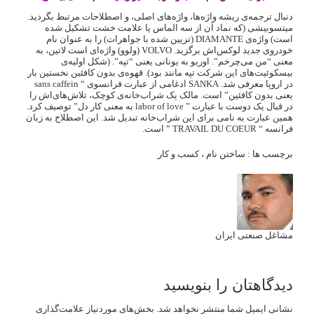
دنبال ترجمه‌ی ریشه‌ واژه‌ها، واژه‌های اصلی، و اصطلاحات مرتبط بگردید.
میتسوبیشی (که نماد آن از سه الماس یا علامت خشت تشکیل شده
است) واژه‌ی DIAMANTE (تزیین شده با جواهرات) را به عنوان نام
خودروی جدید لوکس‌اش برگزید. VOLVO (ولوو) واژه‌ای است لاتین، به
معنی “‌من می‌چرخم‌”‌. اوریو به یونانی یعنی “‌تپه‌”‌. (شکل اولیه‌ی
بیسکوئیت‌های این شرکت تپه مانند بود). قهوه‌ی بدون کافئین نخستین بار
در اروپا معرفی شد. SANKA ادغامی از عبارت فرانسوی “‌ sans caffein
یعنی بدون کافئین‌”‌ است. مالک یک شراب‌خانه‌ی کوچک، تلاش‌های‌اش را
در قبال یک دوست با عبارت ” labor of love به معنی کار دل‌”‌ توصیف کرد.
همین عبارت به نامی برای این شراب‌خانه تبدیل شد. این اصطلاح به زبان
فرانسه “‌ TRAVAIL DU COEUR ‌”‌ است.
برچسب ها :
ساختن نام
،
کسب و کار
مشاغل صنعتی ایران
دیدگاهتان را بنویسید
نشانی ایمیل شما منتشر نخواهد شد.
بخش‌های موردنیاز علامت‌گذاری