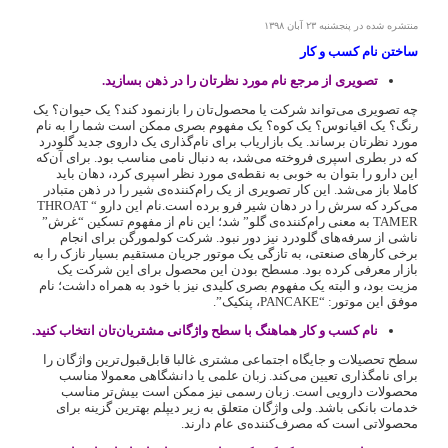
منتشره شده در پنجشنبه ۲۳ آبان ۱۳۹۸
ساختن نام کسب و کار
تصویری از مرجع نام مورد نظرتان را در ذهن بسازید.
چه تصویری می‌تواند شرکت یا محصول‌تان را بازنمود کند؟ یک حیوان؟ یک
رنگ؟ یک اقیانوس؟ یک کوه؟ یک مفهوم بصری ممکن است شما را به نام
مورد نظرتان برساند. یک بازاریاب برای نام‌گذاری یک داروی جدید گلودرد
که در بطری اسپری فروخته می‌شد، به دنبال نامی مناسب بود. برای آن‌که
این دارو را بتوان به خوبی به نقطه‌ی مورد نظر اسپری کرد، دهان باید
کاملا باز می‌شد. این کار تصویری از یک رام‌کننده‌ی شیر را در ذهن متبادر
می‌کرد که سرش را در دهان شیر فرو برده است.نام این دارو “‌ THROAT
TAMER به معنی رام‌کننده‌ی گلو‌”‌ شد؛ این نام از مفهوم تسکین “‌غرش‌”
ناشی از سرفه‌های گلودرد نیز دور نبود. شرکت کولمورگن برای انجام
برخی کارهای صنعتی، به تازگی یک موتور جریان مستقیم بسیار نازک را به
بازار معرفی کرده بود. مسطح بودن این محصول برای این شرکت یک
مزیت بود، و البته یک مفهوم بصری کلیدی نیز با خود به همراه داشت؛ نام
موفق این موتور: “PANCAKE، پنکیک‌”‌‌.
نام کسب و کار هماهنگ با سطح واژگانی مشتریان‌تان انتخاب کنید.
سطح تحصیلات و جایگاه اجتماعی مشتری غالبا قابل‌قبول‌ترین واژگان را
برای نامگذاری تعیین می‌کند. زبان علمی یا دانشگاهی معمولا مناسب
محصولات دارویی است. زبان رسمی نیز ممکن است بیش‌تر مناسب
خدمات بانکی باشد. ولی واژگان متعلق به زیر دیپلم بهترین گزینه برای
محصولاتی است که مصرف‌کننده‌ی عام دارند.