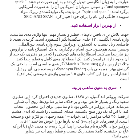
عبارت را به زبان انگلیسی تبدیل کردند و به این صورت نوشتند: “‌ spick
and spannew‌”‌، و سپس سربازان آمریکایی آن را به صورت آمریکایی
برگرداندند: ” spic and span‌”‌. در نهایت، یک تولیدکننده‌ی زیرک مواد
شوینده خانگی این نام را برای خود اختیار کرد: ‌ SPIC-AND-SPAN
از بهترین ابزار استفاده کنید.
جهت تلاش برای یافتن نام‌های خطیر و بسیار مهم، تنها واژه‌نامه‌ی مناسب،
واژه‌نامه‌ی انگلیسی ۱۳ جلدی شگفت‌انگیز آکسفورد است. گزینه‌ی بعدی با
فاصله‌ی زیاد نسبت به آکسفورد، ویرایش سوم واژه‌نامه‌ی بین‌المللی
وبستر است. هم‌چنین، حین انجام نام‌گذاری، به یک اصطلاح‌نامه یا تزاروس
نیز نیاز پیدا می‌کنید. اصطلاح‌نامه‌های کوچکی را که در هر دفتری، یک جلد از
آن وجود دارد، فراموش کنید. یک اصطلاح‌نامه‌ی کامل و قطور پیدا کنید.
مثلا، تزاروس مارچ (March’s Thesaurus) گزینه‌ی مناسبی است. یا حتی یک
گزینه‌ی بهتر:‌ هم‌معنی یاب (Synonym Finder، نویسنده جی. آی. رودیل،
انتشارات وارنر). این کتاب حاوی ۱.۵ میلیون واژه‌ی هم‌معنی (مترادف)
است.
سری به متون مذهبی بزنید.
شرکت پروکتر اند گمبل، در ۱۸۷۸، صابون جدیدی اختراع کرد. این صابون
سفید رنگ و بسیار خالص بود، و بر خلاف سایر صابون‌ها، روی آب شناور
می‌ماند. هرلی پروکتر در تلاش بود نام مناسبی برای این محصول انتخاب
کند. تا این‌که یک روز صبح یکشنبه، صدای کشیشی را شنید که آیه‌ی هشتم
از فصل ۴۵ کتاب مزامیر را می‌خواند – “‌ همه رختهای تو مُرّ و عود و سلیخه
است، از قصرهای عاج (ivory) که به تارها تو را خوش ساختند.‌”‌ آقای
پروکترِ جوان بالاخره نام مناسب را پیدا کرد؛ ivory به معنی عاج (با این‌که
عاج در حقیقت، کاملا سفید رنگ نیست و قطعا روی آب نیز شناور
نمی‌ماند!).