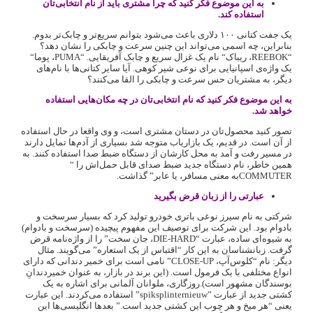
به این موضوع فکر کنید که چرا مشتری باید از نام انتخابی‌تان
استفاده کند.
یک جفت کتانی ۱۰۰ دلاری باعث می‌شود بتوانم سریع‌تر و چابک‌تر بدوم.
بنابراین، چه اسمی می‌تواند این چنین سرعت و چابکی را نشان دهد؟
“‌REEBOK، ریباک‌“‌ نام یک غزال سریع و چابک آفریقایی. “PUMA، پوما‌“‌
یک واژه‌ی اسپانیایی برای نوعی شیر کوهی. آیا سایر کتانی‌ها با نام‌های
دیگر، به مشتریان حس سرعت و چابکی را القا می‌کنند؟
به این موضوع فکر کنید که نام انتخابی‌تان در چه مکان‌هایی استفاده
خواهد شد.
تصور کنید محصول‌تان در دستان مشتری است، و وی واقعا در حال استفاده
از آن است. در قدیم، یک بازاریاب متوجه شد بسیاری از آدم‌ها تمایل دارند
در مسیر رفت و آمد به محل کارشان از دستگاه ضبط صدا استفاده کنند. به
همین خاطر، نام دستگاه جدید ضبط صدای قابل حمل‌اش را “‌
COMMUTERبه معنی مسافر، یا عابر‌” گذاشت.
عبارتی را از زبان قرض بگیرید
شرکتی به نام سیرز نوعی باتری خودرو تولید کرد که بسیار سرسخت و
بادوام بود. این شرکت برای توصیف این مفهوم پیچیده (سرسخت و بادوام)
به شیوه‌ای ساده، عبارت “‌DIE-HARD، جان سخت‌”‌ را از واژه‌نامه قرض
گرفت. زبانشناسان به این کار “‌اقتباس از یک استعاره‌”‌ می‌گویند. مثال
دیگر: نام “کلوس‌آپ، CLOSE-UP”‌ نامی است برای خمیر دندانی که دارای
انواع مختلفی با یک فرمول است. (این برند در بازار، به عنوان خمیردندانِ
بوسندگان مشهور است).روزگاری، ملوانان آلمانی برای اشاره به یک
کشتی جدید از عبارت ‌”‌spiksplinternieuw‌”‌ استفاده می‌کردند. این عبارت
یعنی “هر میخ و هر چوب این کشتی جدید است.‌”‌ بعدها انگلیسی‌ها این