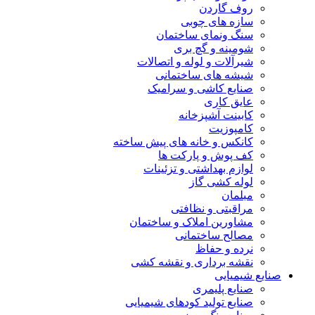
روف گاردن
سازه های چوبی
سنگ ونمای ساختمان
شومینه و گچ بری
شیرآلات و لوله و اتصالات
شیشه های ساختمانی
صنایع کاشی و سرامیک
عایق کاری
کابینت آشپزخانه
کامپوزیت
کانکس و خانه های پیش ساخته
کف پوش و پارکت ها
لوازم بهداشتی و تزئینات
لوله کشی گاز
مبلمان
مراقبتی و نظافتی
مشاورین املاک و ساختمان
مصالح ساختمانی
نرده و حفاظ
نقشه برداری و نقشه کشی
صنایع شیمیایی
صنایع پلیمری
صنایع تولید کودهای شیمیایی