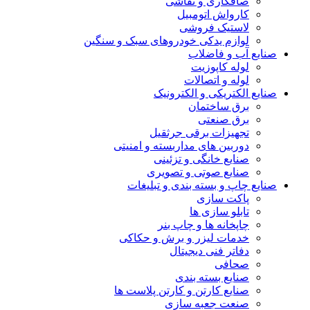
صافکاری و نقاشی
کارواش اتومبیل
لاستیک فروشی
لوازم یدکی خودروهای سبک و سنگین
صنایع آب و فاضلاب
لوله کاپوزیت
لوله و اتصالات
صنایع الکتریکی و الکترونیک
برق ساختمان
برق صنعتی
تجهیزات برقی جرثقیل
دوربین های مداربسته و امنیتی
صنایع خانگی و تزئینی
صنایع صوتی و تصویری
صنایع چاپ و بسته بندی و تبلیغات
پاکت سازی
تابلو سازی ها
چاپخانه ها و چاپ بنر
خدمات لیزر و برش و حکاکی
دفاتر فنی دیجیتال
صحافی
صنایع بسته بندی
صنایع کارتن و کارتن پلاست ها
صنعت جعبه سازی