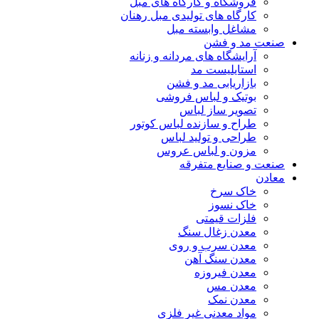
فروشگاه و کارگاه های مبل
کارگاه های تولیدی مبل رهنان
مشاغل وابسته مبل
صنعت مد و فشن
آرایشگاه های مردانه و زنانه
استایلیست مد
بازاریابی مد و فشن
بوتیک و لباس فروشی
تصویر ساز لباس
طراح و سازنده لباس کوتور
طراحی و تولید لباس
مزون و لباس عروس
صنعت و صنایع متفرقه
معادن
خاک سرخ
خاک نسوز
فلزات قیمتی
معدن زغال سنگ
معدن سرب و روی
معدن سنگ آهن
معدن فیروزه
معدن مس
معدن نمک
مواد معدنی غیر فلزی