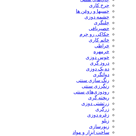
چرخ کاری
چسبها و روغن ها
چشمه دوزی
چلنگری
حصیربافی
حکاکی رو چرم
خاتم کاری
خراطی
خرمهره
خوس دوزی
درود گری
ده یک دوزی
دواتگری
رنگ سازی سنتی
رنگرزی سنتی
رودوزی‌های سنتی
ریخته گری
زرتشتی دوزی
زرگری
زغره دوزی
زیلو
زیورسازی
ساخت ابزار و مواد