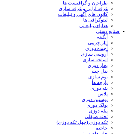
طراحان و گرافیست ها
غرفه آرایی و غرفه سازی
کانون های آگهی و تبلیغات
لیتوگرافی ها
هدایای تبلیغاتی
صنایع دستی
آبگینه
آثار چرمی
آجیده دوزی
آروسی سازی
اسلحه سازی
بخارادوزی
بدل چینی
بوم سازی
پارچه ها
پته دوزی
پلاس
پوستین دوزی
پولک دوزی
پیله دوزی
تخته صیقلی
تکه دوزی (چهل تکه دوزی)
جاجیم
چاپ‌های سنتی