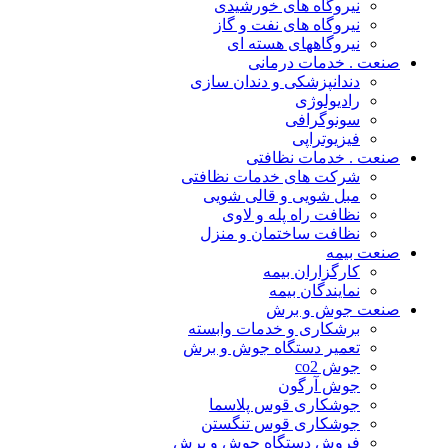
نیروگاه های خورشیدی
نیروگاه های نفت و گاز
نیروگاههای هسته ای
صنعت . خدمات درمانی
دندانپزشکی و دندان سازی
رادیولوژی
سونوگرافی
فیزیوتراپی
صنعت . خدمات نظافتی
شرکت های خدمات نظافتی
مبل شویی و قالی شویی
نظافت راه پله و لاوی
نظافت ساختمان و منزل
صنعت بیمه
کارگزاران بیمه
نمایندگان بیمه
صنعت جوش و برش
برشکاری و خدمات وابسته
تعمیر دستگاه جوش و برش
جوش co2
جوش آرگون
جوشکاری قوس پلاسما
جوشکاری قوس تنگستن
فروش دستگاه جوش و برش