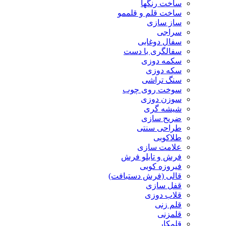
ساخت رنگها
ساخت قلم و قلممو
ساز سازی
سراجی
سفال دوغابی
سفالگری با دست
سکمه دوزی
سکه دوزی
سنگ تراشی
سوخت روی چوب
سوزن دوزی
شیشه گری
ضریح سازی
طراحی سنتی
طلاکوبی
علامت سازی
فرش و تابلو فرش
فیروزه کوبی
قالی (فرش دستبافت)
قفل سازی
قلاب دوزی
قلم زنی
قلمزنی
قلمکار