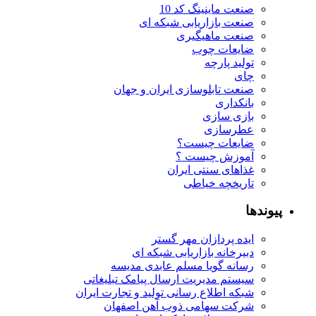
صنعت ماینینگ کد 10
صنعت بازاریابی شبکه ای
صنعت ماهیگیری
ضایعات چوب
تولید پارچه
چای
صنعت تابلوسازی ایران و جهان
بانکداری
بازی سازی
عطرسازی
ضایعات چیست؟
آموزش چیست ؟
غذاهای سنتی ایران
تاریخچه خیاطی
پیوندها
ایده پردازان مهر گستر
دبیرخانه بازاریابی شبکه ای
رسانه گویا مسلم عابدی مدیسه
سیستم مدیریت ارسال پیامک تبلیغاتی
شبکه اطلاع رسانی تولید و تجارت ایران
شرکت سهامی ذوب آهن اصفهان