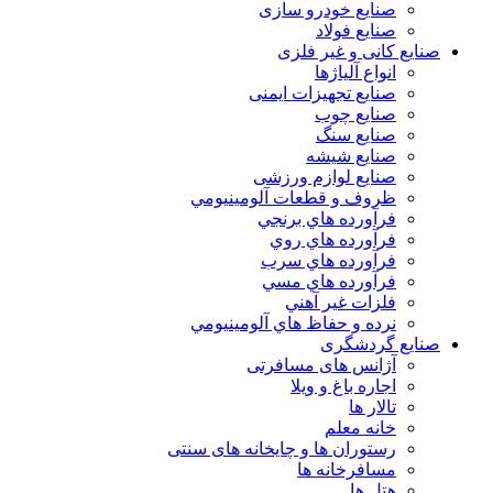
صنایع خودرو سازی
صنایع فولاد
صنایع کانی و غیر فلزی
انواع آلياژها
صنایع تجهیزات ایمنی
صنایع چوب
صنایع سنگ
صنایع شیشه
صنایع لوازم ورزشی
ظروف و قطعات آلومينيومي
فرآورده هاي برنجي
فرآورده هاي روي
فرآورده هاي سرب
فرآورده هاي مسي
فلزات غير آهني
نرده و حفاظ هاي آلومينيومي
صنایع گردشگری
آژانس های مسافرتی
اجاره باغ و ویلا
تالار ها
خانه معلم
رستوران ها و چایخانه های سنتی
مسافرخانه ها
هتل ها