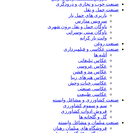
صنعت چوب و نجاری و درودگری
صنعت حمل و نقل
باربری های حمل بار
سرویس مدارس
ناوگان حمل و نقل برون شهری
ناوگان مینی بوسرانی
وانت بار کرایه
صنعت روغن
صنعت عکاسی و فیلمبرداری
آتلیه ها
عکاس تبلیغاتی
عکاس عروسی
عکاس مد و فشن
عکاس هنرهای زیبا
عکاسی حیات وحش
عکاسی صنعتی
عکاسی طبیعت
صنعت کشاورزی و مشاغل وابسته
سم و سموم کشاورزی
فروش ادوات کشاورزی
گل و گلخانه ها
صنعت مبلمان و مشاغل وابسته
فروشگاه های مبلمان رهنان