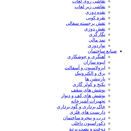
نقاشی روی لعاب
نقاشی زیر لعاب
نقده دوزی
نقره کوبی
نقش برجسته سفالی
نقش دوزی
نگارگری
نمد مالی
نواردوزی
صنایع ساختمان
آهنگری و جوشکاری
انبوه سازان
ایزولاسیون و آسفالت
برق و الکترونیک
پارتیشن ها
پکیج و کولر گازی
پوشش های سقف
پوشش های کف و دیوار
تجهیزات آشپزخانه
خاک برداری و گود برداری
داربست های فلزی
درب و پنجره ساختمان
دکوراسیون داخلی
دوخت و نصب پرده