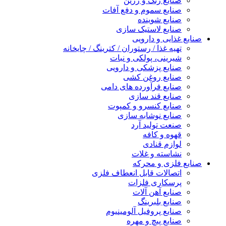
صنایع رنگ و رزین
صنایع سموم و دفع آفات
صنایع شوینده
صنایع لاستیک سازی
صنایع غذایی و دارویی
تهیه غذا / رستوران / کترینگ / چایخانه
شیرینی، پولکی و نبات
صنایع پزشکی و دارویی
صنایع روغن کشی
صنایع فرآورده های دامی
صنایع قند سازی
صنایع کنسرو و کمپوت
صنایع نوشابه سازی
صنعت تولید آرد
قهوه و کافه
لوازم قنادی
نشاسته و غلات
صنایع فلزی و محرکه
اتصالات قابل انعطاف فلزی
پرسکاری فلزات
صنایع آهن آلات
صنایع بلبرینگ
صنایع پروفیل آلومینیوم
صنایع پیچ و مهره