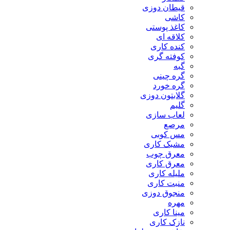
قیطان دوزی
کاشی
کاغذ پوستی
کلاقه ای
کنده کاری
کوفته گری
گبه
گره چینی
گره خورد
گلابتون دوزی
گلیم
لعاب سازی
مرصع
مس کوبی
مشبک کاری
معرق چوب
معرق کاری
مليله کاری
منبت کاری
منجوق دوزی
مهره
مینا کاری
نازک کاری