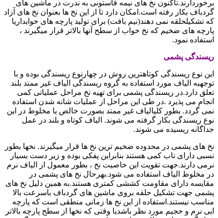
وردارند.تاکنون نخ های نیمه فاستونی به ندرت در ماشین های
باف بکار رفته است.امکان دارد تا از این نخ ها بعنوان نخ های آزاد
تشکیلحلقه نمی دهند(نیم بافت) برای تولید پارچه های خوابداریا
چه های ضخیم که نخ خواب از سطح آنها بالاتر قرار میگیرند ،
فاده نمود.
سندگی پشمی
 نوع ریسندگی کوتاهترین روش در چهارنوع ریسندگی بوده و با
هبه الیاف مورد استفاده به گروه ریسندگی الیاف غیر ممتد بلند
ق دارد.در ریسندگی پشمی برای تهیه نخ مراحل عملیاتی کمی
ام می پذیرد .در طی این مراحل از عملیات شانه شدن استفاده
 گردد. بطور کلیالیاف غیر ممتد بصورت خالص یا مخلوط در این
 ریسندگی بکار گرفته می شوند. الیاف کوتاه و بلند در عمل
گانه ریسیده می شوند.
های پشمی در محدوده ضخیم ترین نخ ها قرار میگیرند. نخها بطور
ی دارای تاب کمی هستند بنابراین پفکی بوده و زیر دست بسیار
ی دارند.جهت تقویت این خاصیت نخ ، بطور معمول از الیاف نرم
مخلوط الیاف استفاده می شود.بهرحال نخ های پشمی در
یسه دارای مقاومت کششی کمتری هستند.به همین دلیل نخ های
ی جهت تشکیل حلقه بروی ماشین های گردباف باسرعت بالا
سب نیستند.استفاده از این نخ ها زمانی منطقی است که پارچه
 نرم و حجیم مورد نظر باشدیا وقتی که نخها از سطح پارچه بالاتر