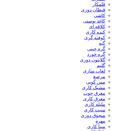
قلمکار
قیطان دوزی
کاشی
کاغذ پوستی
کلاقه ای
کنده کاری
کوفته گری
گبه
گره چینی
گره خورد
گلابتون دوزی
گلیم
لعاب سازی
مرصع
مس کوبی
مشبک کاری
معرق چوب
معرق کاری
مليله کاری
منبت کاری
منجوق دوزی
مهره
مینا کاری