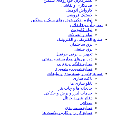
تعمیرکاران خودروهای سنگین
صافکاری و نقاشی
کارواش اتومبیل
لاستیک فروشی
لوازم یدکی خودروهای سبک و سنگین
صنایع آب و فاضلاب
لوله کاپوزیت
لوله و اتصالات
صنایع الکتریکی و الکترونیک
برق ساختمان
برق صنعتی
تجهیزات برقی جرثقیل
دوربین های مداربسته و امنیتی
صنایع خانگی و تزئینی
صنایع صوتی و تصویری
صنایع چاپ و بسته بندی و تبلیغات
پاکت سازی
تابلو سازی ها
چاپخانه ها و چاپ بنر
خدمات لیزر و برش و حکاکی
دفاتر فنی دیجیتال
صحافی
صنایع بسته بندی
صنایع کارتن و کارتن پلاست ها