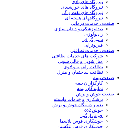
نیروگاه های بادی
نیروگاه های خورشیدی
نیروگاه های نفت و گاز
نیروگاههای هسته ای
صنعت . خدمات درمانی
دندانپزشکی و دندان سازی
رادیولوژی
سونوگرافی
فیزیوتراپی
صنعت . خدمات نظافتی
شرکت های خدمات نظافتی
مبل شویی و قالی شویی
نظافت راه پله و لاوی
نظافت ساختمان و منزل
صنعت بیمه
کارگزاران بیمه
نمایندگان بیمه
صنعت جوش و برش
برشکاری و خدمات وابسته
تعمیر دستگاه جوش و برش
جوش co2
جوش آرگون
جوشکاری قوس پلاسما
جوشکاری قوس تنگستن