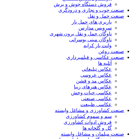
فروش دستگاه جوش و برش
صنعت چوب و نجاری و درودگری
صنعت حمل و نقل
باربری های حمل بار
سرویس مدارس
ناوگان حمل و نقل برون شهری
ناوگان مینی بوسرانی
وانت بار کرایه
صنعت روغن
صنعت عکاسی و فیلمبرداری
آتلیه ها
عکاس تبلیغاتی
عکاس عروسی
عکاس مد و فشن
عکاس هنرهای زیبا
عکاسی حیات وحش
عکاسی صنعتی
عکاسی طبیعت
صنعت کشاورزی و مشاغل وابسته
سم و سموم کشاورزی
فروش ادوات کشاورزی
گل و گلخانه ها
صنعت مبلمان و مشاغل وابسته