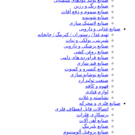
صنایع تولید کودهای شیمیایی
صنایع رنگ و رزین
صنایع سموم و دفع آفات
صنایع شوینده
صنایع لاستیک سازی
صنایع غذایی و دارویی
تهیه غذا / رستوران / کترینگ / چایخانه
شیرینی، پولکی و نبات
صنایع پزشکی و دارویی
صنایع روغن کشی
صنایع فرآورده های دامی
صنایع قند سازی
صنایع کنسرو و کمپوت
صنایع نوشابه سازی
صنعت تولید آرد
قهوه و کافه
لوازم قنادی
نشاسته و غلات
صنایع فلزی و محرکه
اتصالات قابل انعطاف فلزی
پرسکاری فلزات
صنایع آهن آلات
صنایع بلبرینگ
صنایع پروفیل آلومینیوم