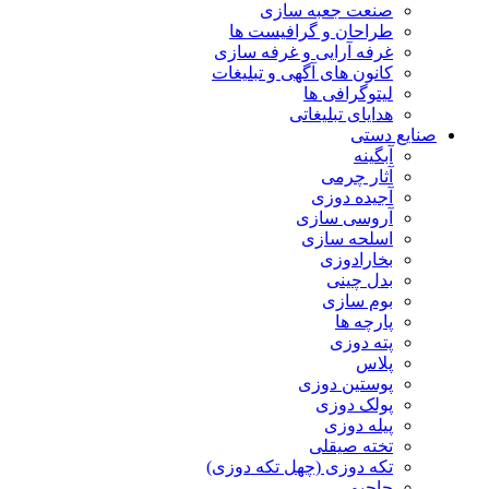
صنعت جعبه سازی
طراحان و گرافیست ها
غرفه آرایی و غرفه سازی
کانون های آگهی و تبلیغات
لیتوگرافی ها
هدایای تبلیغاتی
صنایع دستی
آبگینه
آثار چرمی
آجیده دوزی
آروسی سازی
اسلحه سازی
بخارادوزی
بدل چینی
بوم سازی
پارچه ها
پته دوزی
پلاس
پوستین دوزی
پولک دوزی
پیله دوزی
تخته صیقلی
تکه دوزی (چهل تکه دوزی)
جاجیم