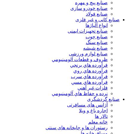
صنایع پیچ و مهره
صنایع خودرو سازی
صنایع فولاد
صنایع کانی و غیر فلزی
انواع آلياژها
صنایع تجهیزات ایمنی
صنایع چوب
صنایع سنگ
صنایع شیشه
صنایع لوازم ورزشی
ظروف و قطعات آلومينيومي
فرآورده هاي برنجي
فرآورده هاي روي
فرآورده هاي سرب
فرآورده هاي مسي
فلزات غير آهني
نرده و حفاظ هاي آلومينيومي
صنایع گردشگری
آژانس های مسافرتی
اجاره باغ و ویلا
تالار ها
خانه معلم
رستوران ها و چایخانه های سنتی
مسافرخانه ها