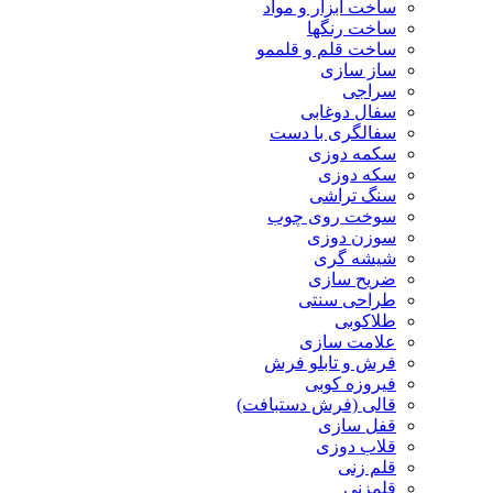
ساخت ابزار و مواد
ساخت رنگها
ساخت قلم و قلممو
ساز سازی
سراجی
سفال دوغابی
سفالگری با دست
سکمه دوزی
سکه دوزی
سنگ تراشی
سوخت روی چوب
سوزن دوزی
شیشه گری
ضریح سازی
طراحی سنتی
طلاکوبی
علامت سازی
فرش و تابلو فرش
فیروزه کوبی
قالی (فرش دستبافت)
قفل سازی
قلاب دوزی
قلم زنی
قلمزنی