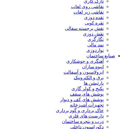
نازک کاری
نقاشی روی لعاب
نقاشی زیر لعاب
نقده دوزی
نقره کوبی
نقش برجسته سفالی
نقش دوزی
نگارگری
نمد مالی
نواردوزی
صنایع ساختمان
آهنگری و جوشکاری
انبوه سازان
ایزولاسیون و آسفالت
برق و الکترونیک
پارتیشن ها
پکیج و کولر گازی
پوشش های سقف
پوشش های کف و دیوار
تجهیزات آشپزخانه
خاک برداری و گود برداری
داربست های فلزی
درب و پنجره ساختمان
دکوراسیون داخلی