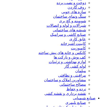
دوخت و نصب پرده
روف گاردن
سازه های چوبی
سنگ ونمای ساختمان
شومینه و گچ بری
شیرآلات و لوله و اتصالات
شیشه های ساختمانی
صنایع کاشی و سرامیک
عایق کاری
کابینت آشپزخانه
کامپوزیت
کانکس و خانه های پیش ساخته
کف پوش و پارکت ها
لوازم بهداشتی و تزئینات
لوله کشی گاز
مبلمان
مراقبتی و نظافتی
مشاورین املاک و ساختمان
مصالح ساختمانی
نرده و حفاظ
نقشه برداری و نقشه کشی
صنایع شیمیایی
صنایع پلیمری