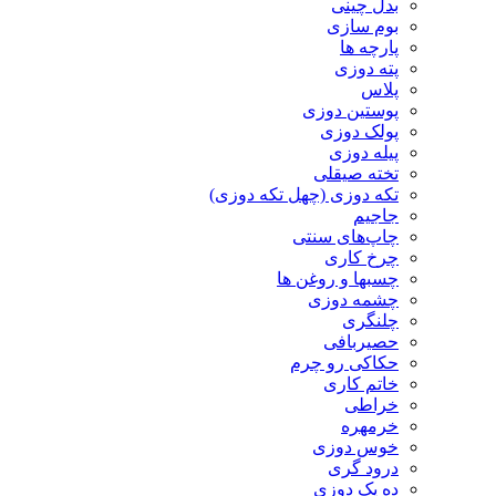
بدل چینی
بوم سازی
پارچه ها
پته دوزی
پلاس
پوستین دوزی
پولک دوزی
پیله دوزی
تخته صیقلی
تکه دوزی (چهل تکه دوزی)
جاجیم
چاپ‌های سنتی
چرخ کاری
چسبها و روغن ها
چشمه دوزی
چلنگری
حصیربافی
حکاکی رو چرم
خاتم کاری
خراطی
خرمهره
خوس دوزی
درود گری
ده یک دوزی