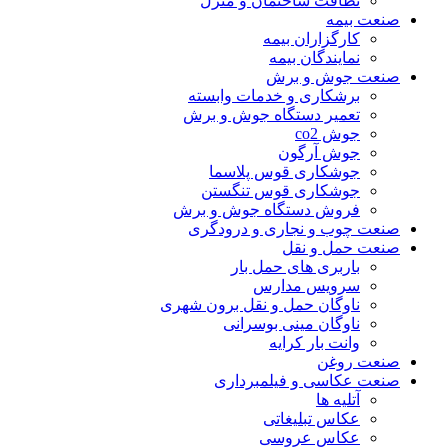
نظافت ساختمان و منزل
صنعت بیمه
کارگزاران بیمه
نمایندگان بیمه
صنعت جوش و برش
برشکاری و خدمات وابسته
تعمیر دستگاه جوش و برش
جوش co2
جوش آرگون
جوشکاری قوس پلاسما
جوشکاری قوس تنگستن
فروش دستگاه جوش و برش
صنعت چوب و نجاری و درودگری
صنعت حمل و نقل
باربری های حمل بار
سرویس مدارس
ناوگان حمل و نقل برون شهری
ناوگان مینی بوسرانی
وانت بار کرایه
صنعت روغن
صنعت عکاسی و فیلمبرداری
آتلیه ها
عکاس تبلیغاتی
عکاس عروسی