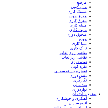
مرصع
مس کوبی
مشبک کاری
معرق چوب
معرق کاری
مليله کاری
منبت کاری
منجوق دوزی
مهره
مینا کاری
نازک کاری
نقاشی روی لعاب
نقاشی زیر لعاب
نقده دوزی
نقره کوبی
نقش برجسته سفالی
نقش دوزی
نگارگری
نمد مالی
نواردوزی
صنایع ساختمان
آهنگری و جوشکاری
انبوه سازان
ایزولاسیون و آسفالت