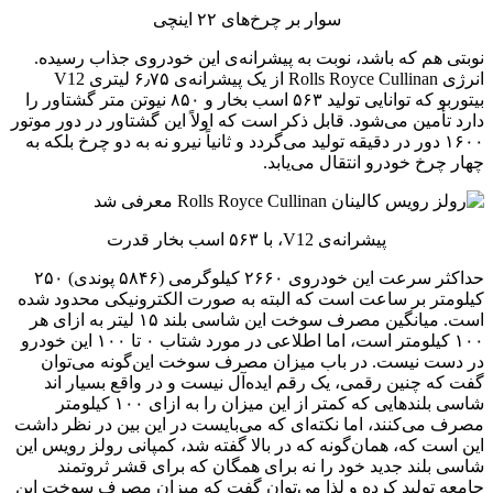
سوار بر چرخ‌های ۲۲ اینچی
نوبتی هم که باشد، نوبت به پیشرانه‌ی این خودروی جذاب رسیده.
انرژی Rolls Royce Cullinan از یک پیشرانه‌ی ۶٫۷۵ لیتری V12
بیتوربو که توانایی تولید ۵۶۳ اسب بخار و ۸۵۰ نیوتن متر گشتاور را
دارد تأمین می‌شود. قابل ذکر است که اولاً این گشتاور در دور موتور
۱۶۰۰ دور در دقیقه تولید می‌گردد و ثانیاً نیرو نه به دو چرخ بلکه به
چهار چرخ خودرو انتقال می‌یابد.
پیشرانه‌ی V12، با ۵۶۳ اسب بخار قدرت
حداکثر سرعت این خودروی ۲۶۶۰ کیلوگرمی (۵۸۴۶ پوندی) ۲۵۰
کیلومتر بر ساعت است که البته به صورت الکترونیکی محدود شده
است. میانگین مصرف سوخت این شاسی بلند ۱۵ لیتر به ازای هر
۱۰۰ کیلومتر است، اما اطلاعی در مورد شتاب ۰ تا ۱۰۰ این خودرو
در دست نیست. در باب میزان مصرف سوخت این‌گونه می‌توان
گفت که چنین رقمی، یک رقم ایده‌آل نیست و در واقع بسیار اند
شاسی بلندهایی که کمتر از این میزان را به ازای ۱۰۰ کیلومتر
مصرف می‌کنند، اما نکته‌ای که می‌بایست در این بین در نظر داشت
این است که، همان‌گونه که در بالا گفته شد، کمپانی رولز رویس این
شاسی بلند جدید خود را نه برای همگان که برای قشر ثروتمند
جامعه تولید کرده و لذا می‌توان گفت که میزان مصرف سوخت این