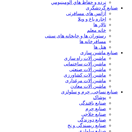
نرده و حفاظ هاي آلومينيومي
صنایع گردشگری
آژانس های مسافرتی
اجاره باغ و ویلا
تالار ها
خانه معلم
رستوران ها و چایخانه های سنتی
مسافرخانه ها
هتل ها
صنایع ماشین سازی
ماشین آلات راه سازی
ماشین آلات ساختمانی
ماشین آلات صنعتی
ماشین آلات کشاورزی
ماشین آلات مرغداری
ماشین آلات معادن
صنایع نساجی. چرم و سلولزی
پوشاک
صنایع بافندگی
صنایع چرم
صنایع حلاجی
صنایع دوزندگی
صنایع ریسندگی و نخ
صنایع سلولزی