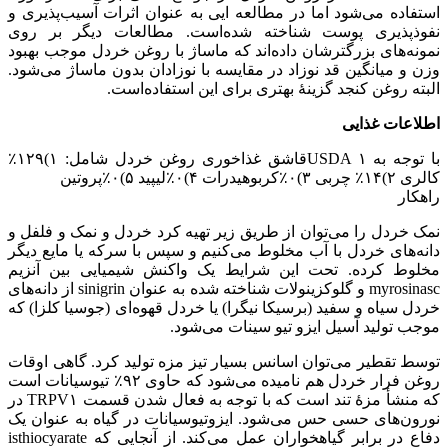
استفاده می‌شود اما در مطالعه ایی به عنوان اثرات آسیب‌پذیری و
نفوذپذیری پوست شناخته شده‌است. مطالعات دیگر بر روی
نمونه‌های بزرگترشان داده‌اند که ماساژ با روغن خردل موجب بهبود
وزن و میانگین قد نوزاد در مقایسه با نوزادان بدون ماساژ می‌شود.
البته روغن کنجد گزینهٔ بهتری برای این استفاده‌است.
اطلاعات غذایی
با توجه به USDA ۱قاشق غذاخوری روغن خردل شامل: ۱)۱۲۹٪
کالری ۲)۱۴٪ چربی ۳)۰٪کربوهیدرات ۴)۰٪لیپید ۵)۰٪پروتین
راهکار
نمک خردل را می‌توان از طریق زیر تهیه کرد خردل و نمک و فلفل و
دانه‌های خردل با آب مخلوط می‌کنیم و سپس با سرکه یا مایع دیگر
مخلوط کرده. تحت این شرایط یک واکنش شیمیایی بین آنزیم
myrosinasc و گلوکزینولات شناخته شده به عنوان sinigrin از دانه‌های
خردل سیاه و سفید (برسیکا نیگرا) یا خردل قهوه‌ای (جوسیا کلزا) که
موجب تولید آسیل ایزو تیو سینات می‌شود.
توسط تقطیر می‌توان اسانس بسیار تیز مزه تولید کرد. گاهی اوقات
روغن فرار خردل هم نامیده می‌شود که حاوی ۹۲٪ تیوسیانات است
که منشأ مزهٔ تند است که با توجه به فعال شدن قسمت TRPV۱ در
نورون‌های حسی حس می‌شود. ایزوتیوسیانات در گیاه به عنوان یک
دفاع در برابر گیاهخواران عمل می‌کند. از آنجایی که isthiocyarate