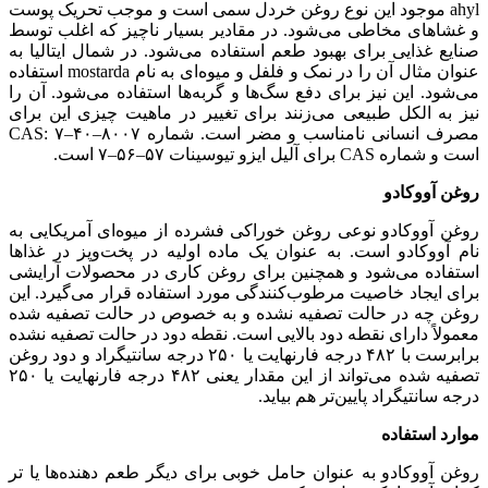
ahyl موجود این نوع روغن خردل سمی است و موجب تحریک پوست
و غشاهای مخاطی می‌شود. در مقادیر بسیار ناچیز که اغلب توسط
صنایع غذایی برای بهبود طعم استفاده می‌شود. در شمال ایتالیا به
عنوان مثال آن را در نمک و فلفل و میوه‌ای به نام mostarda استفاده
می‌شود. این نیز برای دفع سگ‌ها و گربه‌ها استفاده می‌شود. آن را
نیز به الکل طبیعی می‌زنند برای تغییر در ماهیت چیزی این برای
مصرف انسانی نامناسب و مضر است. شماره CAS: ۷–۴۰–۸۰۰۷
است و شماره CAS برای آلیل ایزو تیوسینات ۵۷–۵۶–۷ است.
روغن آووکادو
روغن آووکادو نوعی روغن خوراکی فشرده از میوه‌ای آمریکایی به
نام آووکادو است. به عنوان یک ماده اولیه در پخت‌وپز در غذاها
استفاده می‌شود و همچنین برای روغن کاری در محصولات آرایشی
برای ایجاد خاصیت مرطوب‌کنندگی مورد استفاده قرار می‌گیرد. این
روغن چه در حالت تصفیه نشده و به خصوص در حالت تصفیه شده
معمولاً دارای نقطه دود بالایی است. نقطه دود در حالت تصفیه نشده
برابرست با ۴۸۲ درجه فارنهایت یا ۲۵۰ درجه سانتیگراد و دود روغن
تصفیه شده می‌تواند از این مقدار یعنی ۴۸۲ درجه فارنهایت یا ۲۵۰
درجه سانتیگراد پایین‌تر هم بیاید.
موارد استفاده
روغن آووکادو به عنوان حامل خوبی برای دیگر طعم دهنده‌ها یا تر