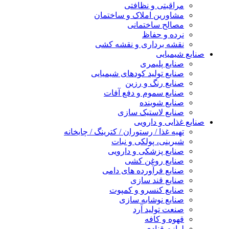
مراقبتی و نظافتی
مشاورین املاک و ساختمان
مصالح ساختمانی
نرده و حفاظ
نقشه برداری و نقشه کشی
صنایع شیمیایی
صنایع پلیمری
صنایع تولید کودهای شیمیایی
صنایع رنگ و رزین
صنایع سموم و دفع آفات
صنایع شوینده
صنایع لاستیک سازی
صنایع غذایی و دارویی
تهیه غذا / رستوران / کترینگ / چایخانه
شیرینی، پولکی و نبات
صنایع پزشکی و دارویی
صنایع روغن کشی
صنایع فرآورده های دامی
صنایع قند سازی
صنایع کنسرو و کمپوت
صنایع نوشابه سازی
صنعت تولید آرد
قهوه و کافه
لوازم قنادی