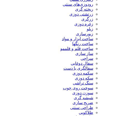
رودوزی‌های سنتی
ریخته گری
زرتشتی دوزی
زرگری
زغره دوزی
زیلو
زیورسازی
ساخت ابزار و مواد
ساخت رنگها
ساخت قلم و قلممو
ساز سازی
سراجی
سفال دوغابی
سفالگری با دست
سکمه دوزی
سکه دوزی
سنگ تراشی
سوخت روی چوب
سوزن دوزی
شیشه گری
ضریح سازی
طراحی سنتی
طلاکوبی