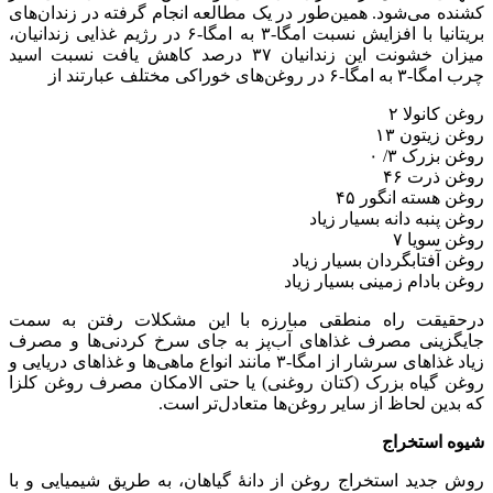
کشنده می‌شود. همین‌طور در یک مطالعه انجام گرفته در زندان‌های
بریتانیا با افزایش نسبت امگا-۳ به امگا-۶ در رژیم غذایی زندانیان،
میزان خشونت این زندانیان ۳۷ درصد کاهش یافت نسبت اسید
چرب امگا-۳ به امگا-۶ در روغن‌های خوراکی مختلف عبارتند از
روغن کانولا ۲
روغن زیتون ۱۳
روغن بزرک ۳/ ۰
روغن ذرت ۴۶
روغن هسته انگور ۴۵
روغن پنبه دانه بسیار زیاد
روغن سویا ۷
روغن آفتابگردان بسیار زیاد
روغن بادام زمینی بسیار زیاد
درحقیقت راه منطقی مبارزه با این مشکلات رفتن به سمت
جایگزینی مصرف غذاهای آب‌پز به جای سرخ کردنی‌ها و مصرف
زیاد غذاهای سرشار از امگا-۳ مانند انواع ماهی‌ها و غذاهای دریایی و
روغن گیاه بزرک (کتان روغنی) یا حتی الامکان مصرف روغن کلزا
که بدین لحاظ از سایر روغن‌ها متعادل‌تر است.
شیوه استخراج
روش جدید استخراج روغن از دانهٔ گیاهان، به طریق شیمیایی و با