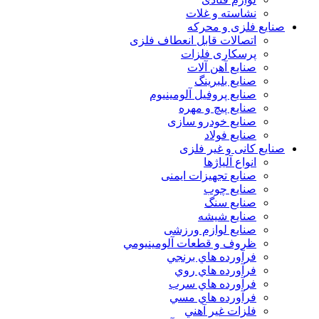
نشاسته و غلات
صنایع فلزی و محرکه
اتصالات قابل انعطاف فلزی
پرسکاری فلزات
صنایع آهن آلات
صنایع بلبرینگ
صنایع پروفیل آلومینیوم
صنایع پیچ و مهره
صنایع خودرو سازی
صنایع فولاد
صنایع کانی و غیر فلزی
انواع آلياژها
صنایع تجهیزات ایمنی
صنایع چوب
صنایع سنگ
صنایع شیشه
صنایع لوازم ورزشی
ظروف و قطعات آلومينيومي
فرآورده هاي برنجي
فرآورده هاي روي
فرآورده هاي سرب
فرآورده هاي مسي
فلزات غير آهني