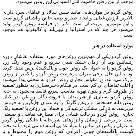
موجب از بین رفتن خاصیت آنتی‌اکسیدانی این روغن می‌شود.
روغن گردو در مواردهایی مانند سس سالاد و غذاهای سرد دارای
بالاترین ارزش غذایی و ایجاد عطر و طعم خاص و آشنای گردو است
و این مهم‌ترین مزیت آن است. اکثراً در فرانسه روغن گردو تولید
می‌شود هر چند که در استرالیا و نیوزیلند و کالیفرنیا هم موجود
است.
موارد استفاده در هنر
روغن گردو یکی از مهم‌ترین روغن‌های مورد استفاده نقاشان دوره
رنسانس بود. آن زمان خشک شدن سریع و عدم وجود رنگ زرد
روغن گردو را به عنوان یک روغن خوب و پاک‌کنندهٔ برس تبدیل کرده
بود. با این حال برخی میزان مرغوبیت روغن گردو را کمتر از روغن
برزک می‌دانند. در مقیاس تجاری روغن گردو به سختی پیدا می‌شود
و اغلب تقاضای آن کم است. در هنگام ذخیره‌سازی به منظور تصفیه
در ظروف گرم و بدون تهویه مناسب سریع فاسد می‌شود. به جای
روغن گردو بسیاری از هنرمندان یا فروشندگان رو غن بذر کتان
روغن دانه خشخاش و روغن گلرنگ را به عنوان جایگزین به فروش
می‌رسد. به تازگی مشکل ترشیدگی و فساد این روغن با تصفیه رنگ
تجاری روغن گردو درحالت قلیایی برای مصارف نقاشی و صنعتی
است. در برخی از وسایل و ابزارهای آشپزخانه یا خانگی روغن گردو
به عنوان روکش در تماس با مواد غذایی استفاده می‌شود مانند تخته
گوشت باکاسه‌های چوبی. افرادی که روغن موم را مخلوط و با