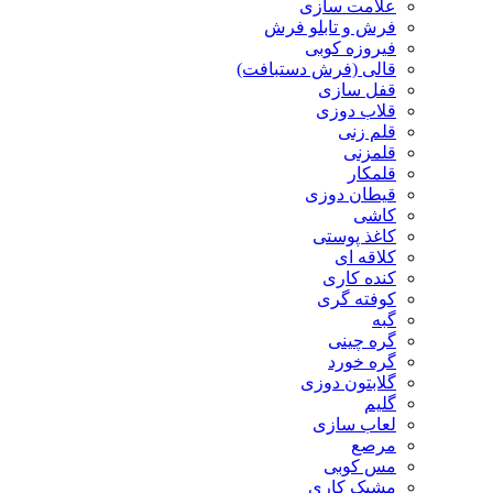
علامت سازی
فرش و تابلو فرش
فیروزه کوبی
قالی (فرش دستبافت)
قفل سازی
قلاب دوزی
قلم زنی
قلمزنی
قلمکار
قیطان دوزی
کاشی
کاغذ پوستی
کلاقه ای
کنده کاری
کوفته گری
گبه
گره چینی
گره خورد
گلابتون دوزی
گلیم
لعاب سازی
مرصع
مس کوبی
مشبک کاری