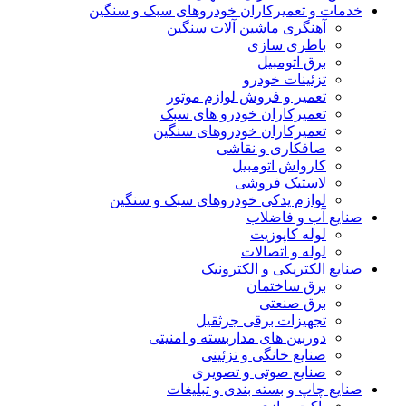
خدمات و تعمیرکاران خودروهای سبک و سنگین
آهنگری ماشین آلات سنگین
باطری سازی
برق اتومبیل
تزئینات خودرو
تعمیر و فروش لوازم موتور
تعمیرکاران خودرو های سبک
تعمیرکاران خودروهای سنگین
صافکاری و نقاشی
کارواش اتومبیل
لاستیک فروشی
لوازم یدکی خودروهای سبک و سنگین
صنایع آب و فاضلاب
لوله کاپوزیت
لوله و اتصالات
صنایع الکتریکی و الکترونیک
برق ساختمان
برق صنعتی
تجهیزات برقی جرثقیل
دوربین های مداربسته و امنیتی
صنایع خانگی و تزئینی
صنایع صوتی و تصویری
صنایع چاپ و بسته بندی و تبلیغات