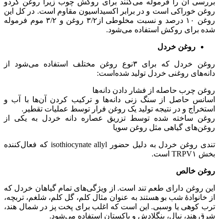
بررسی آن را فرموله می‌کنند برای روکش چوب زیرا روغن گردو
روغن خوراکی است و در برابر اکسیداسیون مقاوم است. در کل این
روغن ۱۰ درصد و نسبت مخلوطی از۳/۲ روغن و ۳/۲ موم فرموله
شده برای روکش استفاده می‌شود.
روغن خردل
روغن خردل که برای ۳نوع روغن مختلف استفاده می‌شود از
دانه‌های روغنی خردل تولید شده‌است:
روغن چرب حاصله از فشار دادن دانه‌ها
اسانس حاصل از سنگ زنی دانه‌ها و ترکیب کردن آن‌ها با آب و
استخراج و در نتیجه تولید یک روغن فرار توسط عملیات تقطیر.
روغن ساخته شده توسط تزریق عصاره دانه خردل به یکی از
روغن‌های گیاهی مثل روغن سویا
تندی روغن خردل به دلیل حضور isothiocynate allyl که فعال‌کننده
بخش TRPV۱ است.
روغن خالص
این روغن دارای طعم تند است. از ویژگی‌های تمام گیاهان خردل که
از خانوادهٔ شب بو هستند به عنوان مثال کلم، گل کلم، شلغم، تربچه،
ترب کوهی یا وسبی. این است که اغلب برای پخت پز در شمال هند،
شرق هند، نپال، بنگلادش و پاکستان استفاده می‌شود.