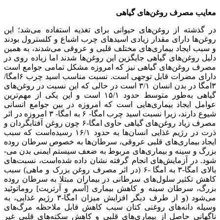
معایب مصرف روغن‌های گیاهی
در گذشته از روغن‌های حیوانی برای تغذیه استفاده می‌شد؛ این
روغن‌ها دارای مقدار زیادی اسیدهای چرب اشباع و کلسترول بودند
و سبب ایجاد بیماری‌های مختلف قلبی و عروقی می‌شدند، به همین
دلیل روغن‌های گیاهی جایگزین این روغن‌ها شدند اما زیاده روی در
مصرف روغن‌های گیاهی نیز که امروزه مشکل تمامی جوامع است
دارای مضرات قابل توجهی است. نسبت مناسب اسید چرب ۶امگا/
۳امگا در بدن انسان ۳/۱ است در حالی که این نسبت در روغن‌های
گیاهی به‌طور متوسط حدود ۱۵/۱ است و این یکی از مهم‌ترین
عوامل ایجاد بیماری‌هایی است که امروزه در بین جوامع انسانی
شیوع دارند، زیرا نسبت اسید چرب امگا- ۶ به امگا- ۳ امروزه در اثر
مصرف زیاد روغن‌های گیاهی حاوی امگا-۶ چون روغن آفتابگردان و
ذرت در رژیم غذایی انسان‌ها به حدود ۱۶/۱ رسیده‌است که سبب
ایجاد بیماری‌های قلبی عروقی، سرطان‌ها به خصوص سرطان روده
بزرگ و سینه و بیماری‌های مربوط به ضعف سیستم ایمنی بدن می-
شود. در آزمایش‌های انجام گرفته نشان داده شده‌است، نسبت‌های
بالای امگا-۳ به امگا -۶ (در اثر مصرف روغن بزرک و ماهی) سبب
کاهش تکثیر سلول‌های سرطانی در بیماران مبتلا به سرطان روده
بزرگ، سرطان سینه و کاهش بیماری [آسم و آرتریت] روماتوئید
می‌شود (و از طرف دیگر افزایش میزان امگا-۳ رژیم غذایی، به
وسیله دانه‌های روغنی کتان سبب کاهش قابل ملاحظه مرگ‌های
ناگهانی حاصل از بیماری‌های قلبی و کاهش سکته‌های قلبی غیر