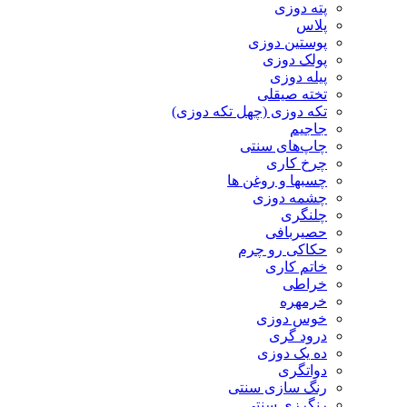
پته دوزی
پلاس
پوستین دوزی
پولک دوزی
پیله دوزی
تخته صیقلی
تکه دوزی (چهل تکه دوزی)
جاجیم
چاپ‌های سنتی
چرخ کاری
چسبها و روغن ها
چشمه دوزی
چلنگری
حصیربافی
حکاکی رو چرم
خاتم کاری
خراطی
خرمهره
خوس دوزی
درود گری
ده یک دوزی
دواتگری
رنگ سازی سنتی
رنگرزی سنتی