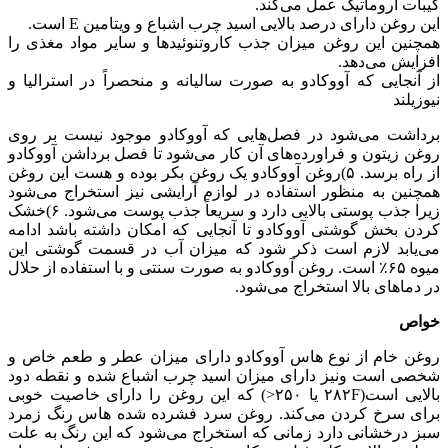
کیبات آروماتیک عمل می‌کند.
این روغن دارای درصد بالایی اسید چرب اشباع و ویتامین E است.
همچنین این روغن میزان جذب کاروتنوئیدها و سایر مواد مغذی را
افزایش می‌دهد.
از آنجایی که آووکادو به صورت سالیانه و منحصراً در استرالیا و
نیوزیلند
برداشت می‌شود در فصل‌هایی که آووکادو موجود نیست بر روی
روغن زیتون و فراورده‌های آن کار می‌شود تا فصل برداشن آووکادو
از راه برسد. ۵)روغن آووکادو یک روغن بکر بوده و هست این روغن
همچنین به منظور استفاده در لوازم آرایشی نیز استخراج می‌شود
زیرا جذب پوستی بالایی دارد و سریعاً جذب پوست می‌شود. ۶)خشک
کردن بخش گوشتی آووکادو تا آنجایی که امکان داشته باشد ادامه
می‌یابد لازم است ذکر شود که میزان آب در قسمت گوشتی این
میوه ۶۵٪ است. روغن آووکادو به صورت سنتی و با استفاده از حلال
در دماهای بالا استخراج می‌شود.
خواص
روغن خام از نوع هاس آووکادو دارای میزان عطر و طعم خاص و
شخصی است ونیز دارای میزان اسید چرب اشباع شده و نقطه دود
بالایی است(۲۸۲F یا ۲۵۰<) که این روغن را دارای خاصیت خوبی
برای سرخ کردن می‌کند. روغن سرد فشرده شده هاس رنگ زمرد
سبز درخشانی دارد زمانی که استخراج می‌شود که این رنگ به علت