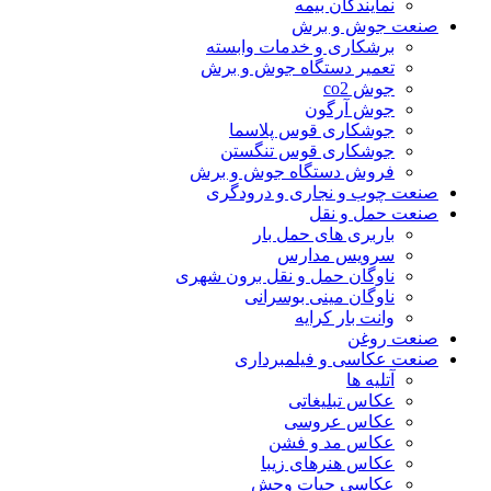
نمایندگان بیمه
صنعت جوش و برش
برشکاری و خدمات وابسته
تعمیر دستگاه جوش و برش
جوش co2
جوش آرگون
جوشکاری قوس پلاسما
جوشکاری قوس تنگستن
فروش دستگاه جوش و برش
صنعت چوب و نجاری و درودگری
صنعت حمل و نقل
باربری های حمل بار
سرویس مدارس
ناوگان حمل و نقل برون شهری
ناوگان مینی بوسرانی
وانت بار کرایه
صنعت روغن
صنعت عکاسی و فیلمبرداری
آتلیه ها
عکاس تبلیغاتی
عکاس عروسی
عکاس مد و فشن
عکاس هنرهای زیبا
عکاسی حیات وحش