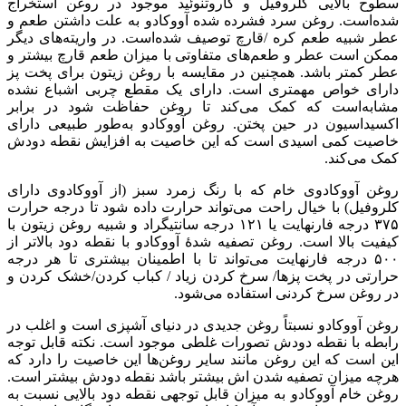
سطوح بالایی کلروفیل و کاروتنوئید موجود در روغن استخراج
شده‌است. روغن سرد فشرده شده آووکادو به علت داشتن طعم و
عطر شبیه طعم کره /قارچ توصیف شده‌است. در واریته‌های دیگر
ممکن است عطر و طعم‌های متفاوتی با میزان طعم قارچ بیشتر و
عطر کمتر باشد. همچنین در مقایسه با روغن زیتون برای پخت پز
دارای خواص مهمتری است. دارای یک مقطع چربی اشباع نشده
مشابه‌است که کمک می‌کند تا روغن حفاظت شود در برابر
اکسیداسیون در حین پختن. روغن آووکادو به‌طور طبیعی دارای
خاصیت کمی اسیدی است که این خاصیت به افزایش نقطه دودش
کمک می‌کند.
روغن آووکادوی خام که با رنگ زمرد سبز (از آووکادوی دارای
کلروفیل) با خیال راحت می‌تواند حرارت داده شود تا درجه حرارت
۳۷۵ درجه فارنهایت یا ۱۲۱ درجه سانتیگراد و شبیه روغن زیتون با
کیفیت بالا است. روغن تصفیه شدهٔ آووکادو با نقطه دود بالاتر از
۵۰۰ درجه فارنهایت می‌تواند تا با اطمینان بیشتری تا هر درجه
حرارتی در پخت پزها/ سرخ کردن زیاد / کباب کردن/خشک کردن و
در روغن سرخ کردنی استفاده می‌شود.
روغن آووکادو نسبتاً روغن جدیدی در دنیای آشپزی است و اغلب در
رابطه با نقطه دودش تصورات غلطی موجود است. نکته قابل توجه
این است که این روغن مانند سایر روغن‌ها این خاصیت را دارد که
هرچه میزان تصفیه شدن اش بیشتر باشد نقطه دودش بیشتر است.
روغن خام آووکادو به میزان قابل توجهی نقطه دود بالایی نسبت به