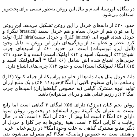
در بنگال، اورسیا، آسام و نپال این روغن به‌طور سنتی برای پخت‌وپز
استفاده می‌شود.
حدود ۳۰٪ از دانه‌های خردل را این روغن تشکیل می‌دهد. این روغن
را می‌توان هم از خردل سیاه و هم خردل سفید (brassica نیگرا) و
خردل هندی قهوه ایی (juncca کلزا) و خردل سفید(hirta کلزا) تولید
کرد. عطر و عطم تند از ویژگی‌های بارز این روغن به دلیل وجود
(آلیل ایزو تیوسینات) است. در حدود ۶۰٪ از اسیدهای چرب
اشباع(۴۲٪ اروسنیک اسید و ۱۲٪ اولئیک است) است و تا حدود ۲۱٪
چربی‌های اشباع شده اش شامل (۶٪ امگا ۳ آلفالینولئیک اسید و
۱۵٪ امگا۶ لینولئیک اسید) است و حدود ۱۲٪ چربی‌های اشباع دارد.
دانهٔ خردل مثل همهٔ دانه‌ها از خانواده پراسیکا، از جمله کانولا (کلزا)
و شلغم، دارای سطوح بالایی از امگا۳(حدود۱۱–۶٪) و یک منبع ارزان
تولید انبوه مشترک گیاهی (به خصوص گیاهخواران) اسیدهای چرب
امگا ۳ (در رژیم غذایی هند و دریای مدیترانه) باشد.
روغن تخم کتان (برزک) دارای ۵۵٪ امگای ۳ گیاهی است اما رایج
نیست به عنوان یک گزینهٔ مورد استفاده در پخت‌وپز. روغن سویا
دارای ۶٪ امگا ۳ است اما بیش از ۵۰٪ آن امگا ۶ است؛ که در حال
رقابت با کارایی امگا ۳ است. بقیهٔ روغن‌ها به جز کلزا و خردل ار
دیگر منابع مشترک گیاهی به علت وجود امگا۳ در رژیم غذایی غربی
و هندی است. به خصوص زمانی‌که امگا۶ کم مصرف می‌شود، بدن