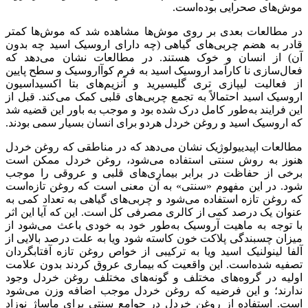
موش‌های صحرایی بوده‌است.
در مطالعات بعدی بر روی موش‌ها مشاهده شد که موش‌ها کمتر
قادر به هضم چربی‌های گیاهی (چه دارای اروسیک اسید چه بدون
آن) از انسان و خوک هستند. در مطالعات نشان می‌دهد که
فعال‌سازی نا کارآمد اروسیک اسید به فرم کوآاروسیک و سطح پایین
از فعالیت لیپازی تری گلیسیرید و آنزیم‌های بتا اکسیداسیون
اروسیک اسید احتمالاً به تجمع چربی‌های قلبی کمک می‌کند. قبل از
این فرایند به‌طور کامل درک شده بود و موجب به باور این قضیه شد
که اروسیک اسید و روغن خردل هردو برای انسان بسیار سمی بودند.
مطالعات اپیدییولوژیک نشان می‌دهد که در مناطقی که روغن خردل
هنوز به روش سنتی استفاده می‌شود، روغن خردل ممکن است
برخی از حفاظت در برابر بیماری‌های قلبی و عروقی را موجب
شود. در این مفهوم «سنتی» به آن معنی است که روغن تازه‌است
که روغن تازه استفاده می‌شود و چربی‌های گیاهی به تعداد کمی به
عنوان یک درصد کمی از کالری مصرفی کل است. این که آیا این اثر
با توجه به ماهیت آروسیک به‌طور خود به خودی باعث می‌شود از
میزان چسبندگی پلاکت خون کاسته شود ویا به علت درصد بالایی از
آلفا لینولنیک اسید ویا به ترکیبی از خواص روغن تازه آفتابگردان
تصفیه شده‌است. این واقعیت که بیماری عروق کردند بدون علامت
اولیه در گروه‌های مختلف و گونه‌های مختلف روغن خردل وجود
ندارند؛ و این فرضیه که روغن خردل موجب اضافه وزن می‌شود
است. استفاده از روغن خردل در جوامع سنتی برای ماساژ نوزاد