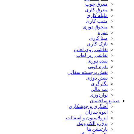
معرق چوب
معرق کاری
مليله کاری
منبت کاری
منجوق دوزی
مهره
مینا کاری
نازک کاری
نقاشی روی لعاب
نقاشی زیر لعاب
نقده دوزی
نقره کوبی
نقش برجسته سفالی
نقش دوزی
نگارگری
نمد مالی
نواردوزی
صنایع ساختمان
آهنگری و جوشکاری
انبوه سازان
ایزولاسیون و آسفالت
برق و الکترونیک
پارتیشن ها