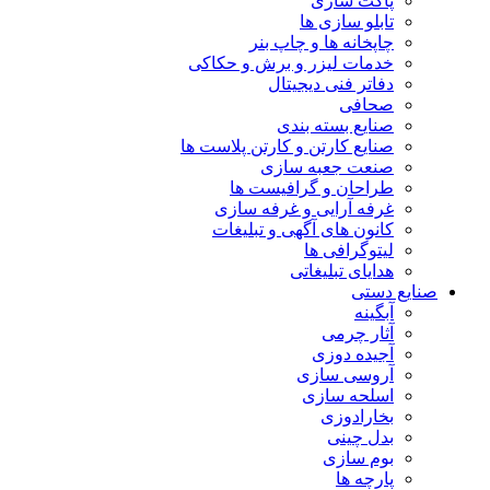
پاکت سازی
تابلو سازی ها
چاپخانه ها و چاپ بنر
خدمات لیزر و برش و حکاکی
دفاتر فنی دیجیتال
صحافی
صنایع بسته بندی
صنایع کارتن و کارتن پلاست ها
صنعت جعبه سازی
طراحان و گرافیست ها
غرفه آرایی و غرفه سازی
کانون های آگهی و تبلیغات
لیتوگرافی ها
هدایای تبلیغاتی
صنایع دستی
آبگینه
آثار چرمی
آجیده دوزی
آروسی سازی
اسلحه سازی
بخارادوزی
بدل چینی
بوم سازی
پارچه ها