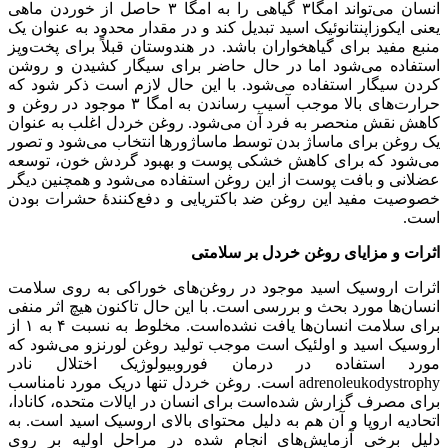
انسان می‌تواند امگا۳ گیاهی را به امگا ۳ حاصل از خوردن ماهی
یعنی ایکوزاپنتانوئیک اسید تبدیل کند و در مقدار محدود به عنوان یک
منبع مفید برای گیاهخواران باشد. در هندوستان قبلاً برای پخت‌وپز
استفاده می‌شود اما در حال حاضر برای سیگار کشیدن و روشن
کردن سیگار استفاده می‌شود. با این حال لازم است ذکر شود که
حرارت‌های بالا موجب آسیب رساندن به امگا ۳ موجود در روغن و
کاهش نقش منحصر به فرد آن می‌شود. روغن خردل اغلب به عنوان
یک روغن برای ماساژ بدن توسط ماساژورها انتخاب می‌شود و تصور
می‌شود که برای کاهش خشکی پوست و بهبود گردش خون، توسعه
عضلانی و بافت پوست از این روغن استفاده می‌شود و همچنین دیگر
خصوصیت مفید این روغن ضد باکتریایی و دفع‌کنندهٔ حشرات بودن
است.
اثرات و مزایای روغن خردل بر سلامتی
اثرات اروسیک اسید موجود در روغن‌های خوراکی به روی سلامت
انسان‌ها مورد بحث و بررسی است. با این حال تاکنون هیچ اثر منفی
برای سلامت انسان‌ها یافت نشده‌است. مخلوط به نسبت ۴ به ۱ از
اروسیک اسید و اولئیک است موجب تولید روغن لورنزو می‌شود که
مورد استفاده در درمان فوروبیولوژیک اختلال نادر
adrenoleukodystrophy است. روغن خردل تنها دریک مورد نامناسب
برای مصرف گزارش شده‌است برای انسان در ایالات متحده، کانادا،
اتحادیه اروپا و آن هم به دلیل محتوای بالای اروسیک اسید است. به
دلیل برخی آزمایش‌های انجام شده در مراحل اولیه بر روی