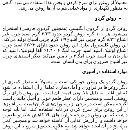
معمولاً از روغن برای سرخ کردن و پختن غذا استفاده می‌شود. گاهی
به منظور نگهداری از مواد غذایی هم به آن‌ها روغن می‌زنند.
روغن گردو
روغن گردو از گردوی انگلیسی (همچنین گردوی فارسی) استخراج
می‌شود. هر ۱۰۰ گرم روغن گردو حدود ۳/۶۳ گرم اسید چرب غیر
اشباع ۸/۲۲ گرم چربی غیر اشباع۱/۹ گرم چربی اشباع تولید می‌کند.
این روغن کلسترول ندارد. این روغن حدود دارای ۲/۲۲٪ اسید چرب
اشباع اولئیک اسید اسید چرب امگا ۶ ۴/۱۰٪ آلفا لینولنیک اسید که
نیاز بدن به اسید چرب امگا۳ را تأمین می‌کند. دیگر اسیدهای چرب
غیر اشباع ضروری برای بدن انسان است.
موارد استفاده در آشپزی
روغن گردو یک روغن خوراکی است و معمولاً به مقدار کمتری از
دیگر روغن‌ها در فراوری و آماده‌سازی غذاها از آن استفاده می‌شود
که این اغلب به دلیل بالا بودن قیمت ان است. این روغن دارای رنگ
روشنی است و همچنین دارای عطر طعم خوبی و آجیل مانندی است
اگرچه ممکن است در برخی از رستوران‌های گران‌قیمت سر آشپزها
از این روغن برای سرخ کردن در تابه استفاده کنند. اما باید توجه
داشت که این روغن در درجه حرارت‌های بالا کاهش عطر و طعم را
خواهد داشت و از ارزش غذایی آن کاسته خواهد شد و همچنین کمی
مزهٔ تلخ در آن ایجاد خواهد شد. به علاوه پخت‌وپز سریع با این روغن