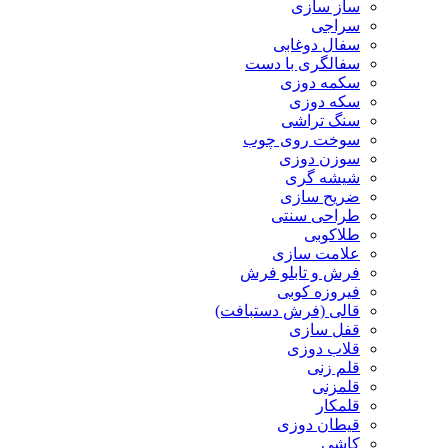
ساز سازی
سراجی
سفال دوغابی
سفالگری با دست
سکمه دوزی
سکه دوزی
سنگ تراشی
سوخت روی چوب
سوزن دوزی
شیشه گری
ضریح سازی
طراحی سنتی
طلاکوبی
علامت سازی
فرش و تابلو فرش
فیروزه کوبی
قالی (فرش دستبافت)
قفل سازی
قلاب دوزی
قلم زنی
قلمزنی
قلمکار
قیطان دوزی
کاشی