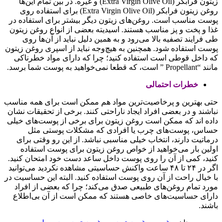
زیتون فرابکر (Extra Virgin Olive Oil) و غیره. در بین تمام این‌ها
روغن زیتون فرابکر (Extra Virgin Olive Oil) برای استفاده روی
پوست مناسب است. روغن‌های زیتون دیگر بیشتر برای استفاده در
غذا و پخت و پز مناسب هستند. اسیدیته بعضی از انواع روغن زیتون
طی فرایند تصفیه بالا می‌رود و به همین دلیل نباید از آن‌ها روی
پوست استفاده شود. همچنین به هیچ‌وجه نباید از اسپری روغن زیتون
که داخل قوطی است استفاده کنید؛ چرا که دارای مواد خطرناکی
مانند “Propellant ” است، که قطعا نمی‌خواهید به پوست شما برسد.
خطرات احتمالی
حتی بهترین و پرخاصیت‌ترین مواد هم ممکن است برای همه مناسب
نباشند و در بعضی افراد ایجاد ناراحتی کنند. برخی از تحقیقات نشان
داده اند که ممکن است روغن زیتون برای برخی از پوست‌های خیلی
حساس، پوست‌های چرب یا افرادی که مشکلات پوستی مثل
درماتیت دارند، انتخاب خیلی مناسبی نباشد. از این رو وقتی برای
اولین بار می‌خواهید از خواص روغن زیتون برای پوست استفاده
‌کنید، کمی از آن را روی پوست داخل ساعد دست خود امتحان کنید.
اگر در ۲۴ تا ۴۸ ساعت واکنش حساسیتی مشاهده نکردید می‌توانید
با خیال راحت از آن روی پوست استفاده کنید. البته این حساسیت در
مورد تمام روغن‌های طبیعی صدق می‌کند؛ چرا که بعضی از افراد
دارای حساسیت‌های خاصی هستند که ممکن است از آن بی‌اطلاع
باشند.