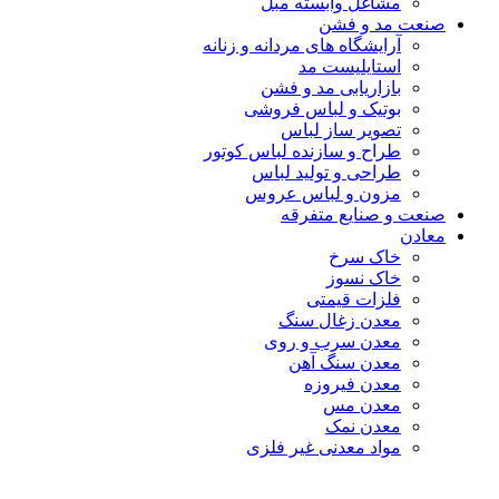
مشاغل وابسته مبل
صنعت مد و فشن
آرایشگاه های مردانه و زنانه
استایلیست مد
بازاریابی مد و فشن
بوتیک و لباس فروشی
تصویر ساز لباس
طراح و سازنده لباس کوتور
طراحی و تولید لباس
مزون و لباس عروس
صنعت و صنایع متفرقه
معادن
خاک سرخ
خاک نسوز
فلزات قیمتی
معدن زغال سنگ
معدن سرب و روی
معدن سنگ آهن
معدن فیروزه
معدن مس
معدن نمک
مواد معدنی غیر فلزی