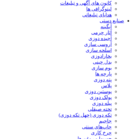
کانون های آگهی و تبلیغات
لیتوگرافی ها
هدایای تبلیغاتی
صنایع دستی
آبگینه
آثار چرمی
آجیده دوزی
آروسی سازی
اسلحه سازی
بخارادوزی
بدل چینی
بوم سازی
پارچه ها
پته دوزی
پلاس
پوستین دوزی
پولک دوزی
پیله دوزی
تخته صیقلی
تکه دوزی (چهل تکه دوزی)
جاجیم
چاپ‌های سنتی
چرخ کاری
چسبها و روغن ها