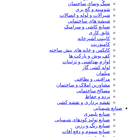
سنگ ونمای ساختمان
شومینه و گچ بری
شیرآلات و لوله و اتصالات
شیشه های ساختمانی
صنایع کاشی و سرامیک
عایق کاری
کابینت آشپزخانه
کامپوزیت
کانکس و خانه های پیش ساخته
کف پوش و پارکت ها
لوازم بهداشتی و تزئینات
لوله کشی گاز
مبلمان
مراقبتی و نظافتی
مشاورین املاک و ساختمان
مصالح ساختمانی
نرده و حفاظ
نقشه برداری و نقشه کشی
صنایع شیمیایی
صنایع پلیمری
صنایع تولید کودهای شیمیایی
صنایع رنگ و رزین
صنایع سموم و دفع آفات