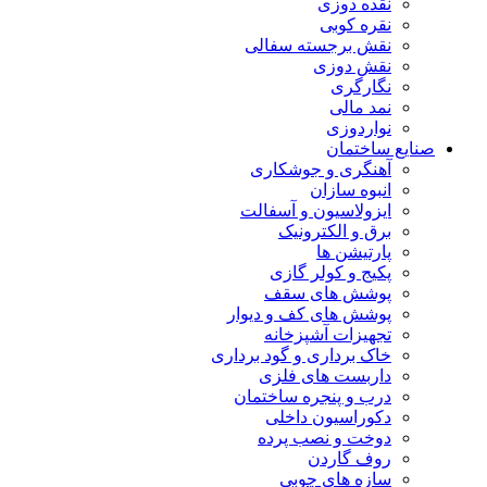
نقده دوزی
نقره کوبی
نقش برجسته سفالی
نقش دوزی
نگارگری
نمد مالی
نواردوزی
صنایع ساختمان
آهنگری و جوشکاری
انبوه سازان
ایزولاسیون و آسفالت
برق و الکترونیک
پارتیشن ها
پکیج و کولر گازی
پوشش های سقف
پوشش های کف و دیوار
تجهیزات آشپزخانه
خاک برداری و گود برداری
داربست های فلزی
درب و پنجره ساختمان
دکوراسیون داخلی
دوخت و نصب پرده
روف گاردن
سازه های چوبی