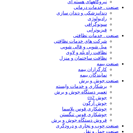
نیروگاههای هسته ای
صنعت . خدمات درمانی
دندانپزشکی و دندان سازی
رادیولوژی
سونوگرافی
فیزیوتراپی
صنعت . خدمات نظافتی
شرکت های خدمات نظافتی
مبل شویی و قالی شویی
نظافت راه پله و لاوی
نظافت ساختمان و منزل
صنعت بیمه
کارگزاران بیمه
نمایندگان بیمه
صنعت جوش و برش
برشکاری و خدمات وابسته
تعمیر دستگاه جوش و برش
جوش co2
جوش آرگون
جوشکاری قوس پلاسما
جوشکاری قوس تنگستن
فروش دستگاه جوش و برش
صنعت چوب و نجاری و درودگری
صنعت حمل و نقل