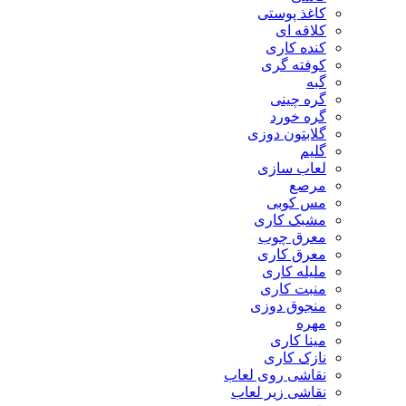
کاغذ پوستی
کلاقه ای
کنده کاری
کوفته گری
گبه
گره چینی
گره خورد
گلابتون دوزی
گلیم
لعاب سازی
مرصع
مس کوبی
مشبک کاری
معرق چوب
معرق کاری
مليله کاری
منبت کاری
منجوق دوزی
مهره
مینا کاری
نازک کاری
نقاشی روی لعاب
نقاشی زیر لعاب