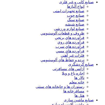
صنایع کانی و غیر فلزی
انواع آلياژها
صنایع تجهیزات ایمنی
صنایع چوب
صنایع سنگ
صنایع شیشه
صنایع لوازم ورزشی
ظروف و قطعات آلومينيومي
فرآورده هاي برنجي
فرآورده هاي روي
فرآورده هاي سرب
فرآورده هاي مسي
فلزات غير آهني
نرده و حفاظ هاي آلومينيومي
صنایع گردشگری
آژانس های مسافرتی
اجاره باغ و ویلا
تالار ها
خانه معلم
رستوران ها و چایخانه های سنتی
مسافرخانه ها
هتل ها
صنایع ماشین سازی
ماشین آلات راه سازی