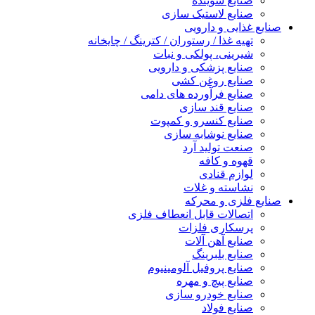
صنایع شوینده
صنایع لاستیک سازی
صنایع غذایی و دارویی
تهیه غذا / رستوران / کترینگ / چایخانه
شیرینی، پولکی و نبات
صنایع پزشکی و دارویی
صنایع روغن کشی
صنایع فرآورده های دامی
صنایع قند سازی
صنایع کنسرو و کمپوت
صنایع نوشابه سازی
صنعت تولید آرد
قهوه و کافه
لوازم قنادی
نشاسته و غلات
صنایع فلزی و محرکه
اتصالات قابل انعطاف فلزی
پرسکاری فلزات
صنایع آهن آلات
صنایع بلبرینگ
صنایع پروفیل آلومینیوم
صنایع پیچ و مهره
صنایع خودرو سازی
صنایع فولاد