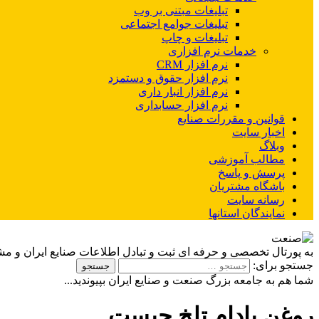
تبلیغات مبتنی بر وب
تبلیغات جوامع اجتماعی
تبلیغات و چاپ
خدمات نرم افزاری
نرم افزار CRM
نرم افزار حقوق و دستمزد
نرم افزار انبار داری
نرم افزار حسابداری
قوانین و مقررات صنایع
اخبار سایت
وبلاگ
مطالب آموزشی
پرسش و پاسخ
باشگاه مشتریان
رسانه سایت
نمایندگان استانها
به پورتال تخصصی و حرفه ای ثبت و تبادل اطلاعات صنایع ایران و م
جستجو برای:
شما هم به جامعه بزرگ صنعت و صنایع ایران بپیوندید...
روغن بادام تلخ چیست