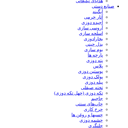
هدایای تبلیغاتی
صنایع دستی
آبگینه
آثار چرمی
آجیده دوزی
آروسی سازی
اسلحه سازی
بخارادوزی
بدل چینی
بوم سازی
پارچه ها
پته دوزی
پلاس
پوستین دوزی
پولک دوزی
پیله دوزی
تخته صیقلی
تکه دوزی (چهل تکه دوزی)
جاجیم
چاپ‌های سنتی
چرخ کاری
چسبها و روغن ها
چشمه دوزی
چلنگری