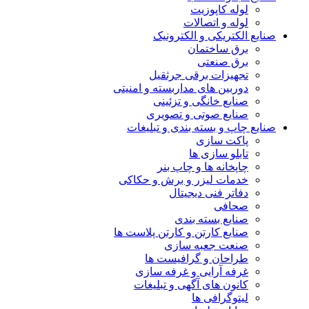
لوله کاپوزیت
لوله و اتصالات
صنایع الکتریکی و الکترونیک
برق ساختمان
برق صنعتی
تجهیزات برقی جرثقیل
دوربین های مداربسته و امنیتی
صنایع خانگی و تزئینی
صنایع صوتی و تصویری
صنایع چاپ و بسته بندی و تبلیغات
پاکت سازی
تابلو سازی ها
چاپخانه ها و چاپ بنر
خدمات لیزر و برش و حکاکی
دفاتر فنی دیجیتال
صحافی
صنایع بسته بندی
صنایع کارتن و کارتن پلاست ها
صنعت جعبه سازی
طراحان و گرافیست ها
غرفه آرایی و غرفه سازی
کانون های آگهی و تبلیغات
لیتوگرافی ها