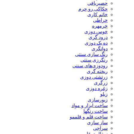
حصیربافی
حکاکی رو چرم
خاتم کاری
خراطی
خرمهره
خوس دوزی
درود گری
ده یک دوزی
دواتگری
رنگ سازی سنتی
رنگرزی سنتی
رودوزی‌های سنتی
ریخته گری
زرتشتی دوزی
زرگری
زغره دوزی
زیلو
زیورسازی
ساخت ابزار و مواد
ساخت رنگها
ساخت قلم و قلممو
ساز سازی
سراجی
سفال دوغابی