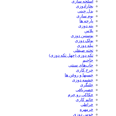
اسلحه سازی
بخارادوزی
بدل چینی
بوم سازی
پارچه ها
پته دوزی
پلاس
پوستین دوزی
پولک دوزی
پیله دوزی
تخته صیقلی
تکه دوزی (چهل تکه دوزی)
جاجیم
چاپ‌های سنتی
چرخ کاری
چسبها و روغن ها
چشمه دوزی
چلنگری
حصیربافی
حکاکی رو چرم
خاتم کاری
خراطی
خرمهره
خوس دوزی