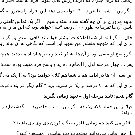
زمانی که برای چیزی که دارید ارزش قائل شوید افراد به شما احترام م
“اگر من… شما حاضرید…؟” جواب می دهد. این افراد را مجبور به گفت
بیایید مروری بر آن چه گفته شد داشته باشیم! – اگر یک تماس تلفنی ر
پاسخ آن ها تقریبا به طور ۱۰۰ درصد “بله” خواهد بود، که این ما را به مرحله پنجم می رساند.
حال… اگر ابتدا از شما اطلاعات بیشتر خواستند کافی است این گونه 
برای این که متوجه منظور من شوید این است که نگاهی به آن بیاندازید،
اگر پاسخ او منفی بود از آن ها تشکر کنید و به راهتان ادامه دهید. همچنین می توانید گام های ۱ تا ۳ را مرور کنید تا ببینید چه چیز را متفاوت انجام
پس… چهار مرحله اول را انجام داده اید و پاسخ فرد مثبت بوده است! آن 
این یعنی آن ها در ادامه هم با شما هم کلام خواهند بود؟ نه! اریک می گوید تنها ۵ درصد افراد هستند که کاری که گفته اند را انجام می دهند… ۵ درصد
برای این که به ۸۰ درصد نزدیک تر شوید، باید ۴ گام دیگر فرایند دعوت را نیز انجام دهید.
گام پنجم: تایید مرحله اول – تعهد زمانی بگیرید
قبلا از این جمله کلاسیک که “اگر من… شما حاضرید…” گذشته اید و پا
دارند:
“فکر می کنید چه زمانی قادر به نگاه کردن دی وی دی باشید؟”
یا “چه زمانی می توانید محتویات وب سایت را مشاهده کنید؟”