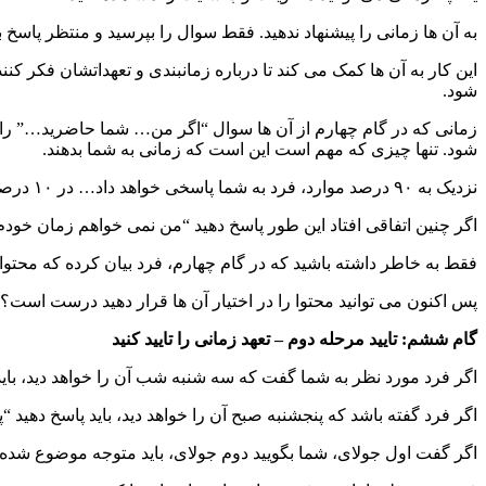
به آن ها زمانی را پیشنهاد ندهید. فقط سوال را بپرسید و منتظر پاسخ ب
این کار به آن ها کمک می کند تا درباره زمانبندی و تعهداتشان فکر کنند
شود.
زمانی که در گام چهارم از آن ها سوال “اگر من… شما حاضرید…” را پرس
شود. تنها چیزی که مهم است این است که زمانی به شما بدهند.
نزدیک به ۹۰ درصد موارد، فرد به شما پاسخی خواهد داد… در ۱۰ درصد باقیمانده، پاسخی مبهم خواهند داد، چیزی شبیه به “سعیم را می کنم”.
اگر چنین اتفاقی افتاد این طور پاسخ دهید “من نمی خواهم زمان خودم و
فقط به خاطر داشته باشید که در گام چهارم، فرد بیان کرده که محتوا
پس اکنون می توانید محتوا را در اختیار آن ها قرار دهید درست است؟ 
گام ششم: تایید مرحله دوم – تعهد زمانی را تایید کنید
اگر فرد مورد نظر به شما گفت که سه شنبه شب آن را خواهد دید، بای
اگر فرد گفته باشد که پنجشنبه صبح آن را خواهد دید، باید پاسخ دهی
اگر گفت اول جولای، شما بگویید دوم جولای، باید متوجه موضوع شده 