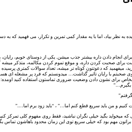
ده به نظر بیاد، اما با یه مقدار کمی تمرین و تکرار، می فهمید که 
رای انجام دادن داره بیشتر جذب میشن. یکی از دوستای خوبم، رایان،
برای صحبت کردن داره، و موقع تموم کردن مکالمه، متذکر میشه که با
 دارید، میفهمید که دعوتتون کوتاه تر میشه، تعداد سوالات کمتری پرسی
 که توی صحبتم با رایان تاثیر گذاشت… میدونستم که فرد پر مشغله ای
 به اشخاص برای نشون دادن وضعیت ضروری تماستون استفاده کنید اومده: 
 بگیرم…”
گرفتم”
یم و من باید سریع قطع کنم اما…” ، “باید زود برم اما….”
 که میخواید بگید خیلی نگران نباشید، فقط روی مفهوم کلی تمرکز کنید
براتون مهم بود که خیلی سریع توی این زمان محدود باهاشون تماس بگیری