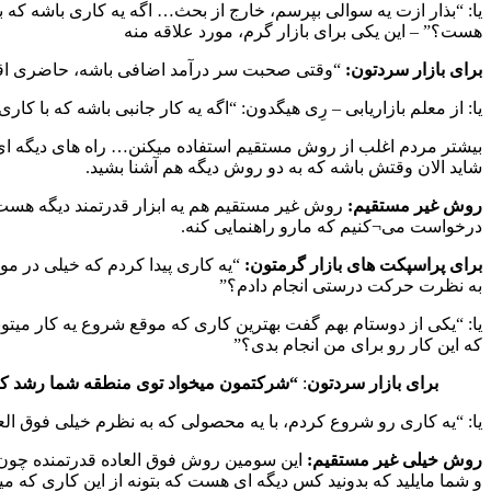
یا: “بذار ازت یه سوالی بپرسم، خارج از بحث… اگه یه کاری باشه که
هست؟” – این یکی برای بازار گرم، مورد علاقه منه
برای بازار سردتون:
“وقتی صحبت سر درآمد اضافی باشه، حاضری اق
یا: از معلم بازاریابی – رِی هیگدون: “اگه یه کار جانبی باشه که با ک
بیشتر مردم اغلب از روش مستقیم استفاده میکنن… راه های دیگه ای 
شاید الان وقتش باشه که به دو روش دیگه هم آشنا بشید.
روش غیر مستقیم:
روش غیر مستقیم هم یه ابزار قدرتمند دیگه هست
درخواست می¬کنیم که مارو راهنمایی کنه.
برای پراسپکت های بازار گرمتون:
“یه کاری پیدا کردم که خیلی در مو
به نظرت حرکت درستی انجام دادم؟”
یا: “یکی از دوستام بهم گفت بهترین کاری که موقع شروع یه کار میتون
که این کار رو برای من انجام بدی؟”
برای بازار سردتون
:
“شرکتمون میخواد توی منطقه شما رشد کنه، ی
یا: “یه کاری رو شروع کردم، با یه محصولی که به نظرم خیلی فوق ال
روش خیلی غیر مستقیم:
این سومین روش فوق العاده قدرتمنده چون 
و شما مایلید که بدونید کس دیگه ای هست که بتونه از این کاری که میکن