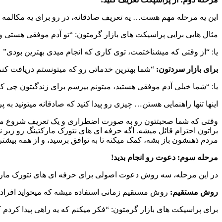
این یه مرحله مهم هست… یه تعریف صادقانه، در رو برای یه مکالمه و
مثال هایی برایی پراسپکت های بازار گرمتون: “تو آدم موفقی هستی 
یا: “از وقتی که میشناختمت، توی کاری که انجام میدی بهترین بودی”
برای بازار سردتون:
“شما بهترین خدماتی رو که میتونستم دریافت کنم ا
یا: “شما خیلی آدم موفقی هستید، میتونم بپرسم برای زندگیتون چی کا
اینها تنها راهنمایی هستن… چیزی رو پیدا کنید که صادقانه میتونید به پ
وقتی که شما صحبتتون رو به صورت اضطراری و یک تعریف شروع میک
براتون احترام قائل میشه. اگه حرفه ای های نتورک مارکتینگ رو زیر نظ
مردم ذهنشون باز بشه، کمک میکنه تا به توافق برسید، و از همه بیشت
مرحله سوم: دعوت رو انجام بدید!
در این مرحله، سه روش دعوت اصولی برای حرفه ای های نتورک مارکت
روش مستقیم:
روش مستقیم زمانی استفاده میشه که میخواید افراد ر
برای پراسپکت های بازار گرمتون: “فکر میکنم که یه راهی پیدا کردم ک