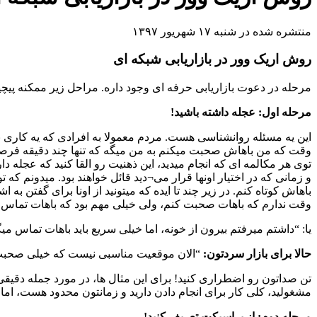
منتشره شده در شنبه ۱۷ شهریور ۱۳۹۷
روش اریک وور در بازاریابی شبکه ای
مرحله در دعوت بازاریابی حرفه ای وجود داره. مراحل زیر ممکنه پیچی
مرحله اول: عجله داشته باشید!
این یه مسئله روانشناسی هست. مردم معمولا به افرادی که یه کاری ب
وقت که من باهاش صحبت میکنم به من میگه که تنها چند دقیقه فرصت 
توی هر مکالمه ای که انجام میدید، این ذهنیت رو القا کنید که عجله
و زمانی که در اختیار اونها قرار می¬دید قائل خواهند بود. میدونم
باهاش کوتاه کنم. در زیر چند تا ایده که میتونید از اونا برای گفتن
وقت ندارم که باهات صحبت کنم، ولی خیلی مهم بود که باهات تماس
یا: “داشتم میرفتم بیرون از خونه، اما خیلی سریع باید باهات تماس می
حالا برای بازار سردتون:
“الان موقعیت مناسبی نیست که خیلی صحبت کن
تن صداتون رو اضطراری کنید! برای این مثال ها، در مورد جمله دقیقی
مشغولید، کلی کار برای انجام دادن دارید و زمانتون محدود هست، اما 
مرحله دوم: از پراسپکت تعریف کنید!