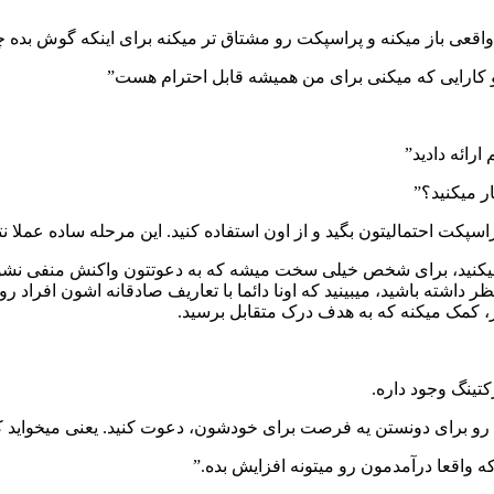
اقعی باز میکنه و پراسپکت رو مشتاق تر میکنه برای اینکه گوش بده چ
و کارایی که میکنی برای من همیشه قابل احترام هست”
رائه دادید”
ر میکنید؟”
راسپکت احتمالیتون بگید و از اون استفاده کنید. این مرحله ساده عملا نت
نید، برای شخص خیلی سخت میشه که به دعوتتون واکنش منفی نشون 
ر داشته باشید، میبینید که اونا دائما با تعاریف صادقانه اشون افراد ر
ر، کمک میکنه که به هدف درک متقابل برسید.
ینگ وجود داره.
و برای دونستن یه فرصت برای خودشون، دعوت کنید. یعنی میخواید کاری
ه واقعا درآمدمون رو میتونه افزایش بده.”