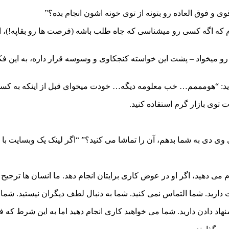
 و فوق العاده رو بتونه از توی خونه اشون انجام بده؟”
وام که اگه کسی رو میشناسی که جاه طلب باشه (فرصت ها رو بقاپه!)، ا
و میخواد – پشت این خواسته کنجکاوی و وسوسه قرار داره، به این فکر 
دید: “هومممم… خب معلومه دیگه… خودت میخوای قبل از اینکه به کس
 توی بازار گرم استفاده کنید.
 دی به شما بدهم، آن را تماشا می کنید؟” “اگر لینک یک وبسایت با یک 
می دهید، اگر او در عوض کاری برایتان انجام دهد. ما انسان ها ترجیح 
رید. شما التماس نمی کنید. شما به دنبال لطف دیگران نیستید. شما تن
د دادن دارید. شما می خواهید کاری انجام دهید اما به این شرط که فر