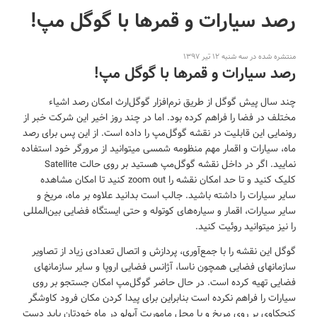
رصد سیارات و قمرها با گوگل مپ!
منتشره شده در سه شنبه ۱۲ تیر ۱۳۹۷
رصد سیارات و قمرها با گوگل مپ!
چند سال پیش گوگل از طریق نرم‌افزار گوگل‌ارث امکان رصد اشیاء
مختلف در فضا را فراهم کرده بود. اما در چند روز اخیر این شرکت خبر از
رونمایی این قابلیت در نقشه گوگل‌مپ را داده است. از این پس برای رصد
ماه، سیارات و اقمار مهم منظومه شمسی میتوانید از مرورگر خود استفاده
نمایید. اگر در داخل نقشه گوگل‌مپ هستید بر روی حالت Satellite
کلیک کنید و تا حد امکان نقشه را zoom out کنید تا امکان مشاهده
سایر سیارات را داشته باشید. جالب است بدانید علاوه بر ماه، مریخ و
سایر سیارات، اقمار و سیاره‌های کوتوله و حتی ایستگاه فضایی بین‌المللی
را نیز میتوانید روئیت کنید.
گوگل این نقشه را با جمع‌آوری، پردازش و اتصال تعدادی زیاد از تصاویر
سازمانهای فضایی همچون ناسا، آژانس فضایی اروپا و سایر سازمانهای
فضایی تهیه کرده است. در حال حاضر گوگل‌مپ امکان جستجو بر روی
سیارات را فراهم نکرده است بنابراین برای پیدا کردن مکان فرود کاوشگر
کنجکاوی بر روی مریخ و یا محل ماموریت آپولو در ماه خودتان باید دست