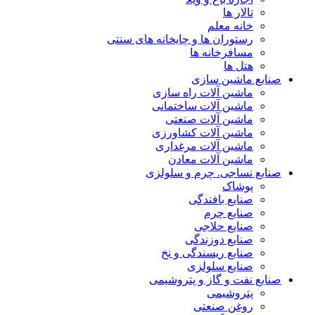
تالار ها
خانه معلم
رستوران ها و چایخانه های سنتی
مسافرخانه ها
هتل ها
صنایع ماشین سازی
ماشین آلات راه سازی
ماشین آلات ساختمانی
ماشین آلات صنعتی
ماشین آلات کشاورزی
ماشین آلات مرغداری
ماشین آلات معادن
صنایع نساجی. چرم و سلولزی
پوشاک
صنایع بافندگی
صنایع چرم
صنایع حلاجی
صنایع دوزندگی
صنایع ریسندگی و نخ
صنایع سلولزی
صنایع نفت و گاز و پتروشیمی
پتروشیمی
روغن صنعتی