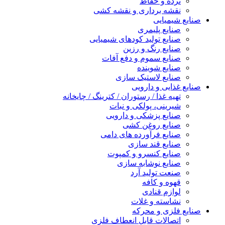
نرده و حفاظ
نقشه برداری و نقشه کشی
صنایع شیمیایی
صنایع پلیمری
صنایع تولید کودهای شیمیایی
صنایع رنگ و رزین
صنایع سموم و دفع آفات
صنایع شوینده
صنایع لاستیک سازی
صنایع غذایی و دارویی
تهیه غذا / رستوران / کترینگ / چایخانه
شیرینی، پولکی و نبات
صنایع پزشکی و دارویی
صنایع روغن کشی
صنایع فرآورده های دامی
صنایع قند سازی
صنایع کنسرو و کمپوت
صنایع نوشابه سازی
صنعت تولید آرد
قهوه و کافه
لوازم قنادی
نشاسته و غلات
صنایع فلزی و محرکه
اتصالات قابل انعطاف فلزی