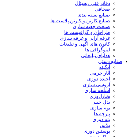
دفاتر فنی دیجیتال
صحافی
صنایع بسته بندی
صنایع کارتن و کارتن پلاست ها
صنعت جعبه سازی
طراحان و گرافیست ها
غرفه آرایی و غرفه سازی
کانون های آگهی و تبلیغات
لیتوگرافی ها
هدایای تبلیغاتی
صنایع دستی
آبگینه
آثار چرمی
آجیده دوزی
آروسی سازی
اسلحه سازی
بخارادوزی
بدل چینی
بوم سازی
پارچه ها
پته دوزی
پلاس
پوستین دوزی
پولک دوزی