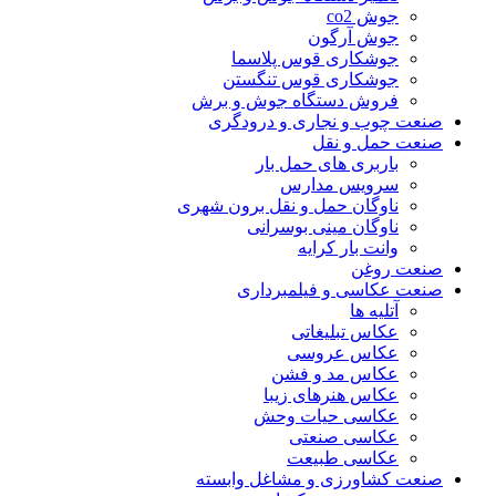
جوش co2
جوش آرگون
جوشکاری قوس پلاسما
جوشکاری قوس تنگستن
فروش دستگاه جوش و برش
صنعت چوب و نجاری و درودگری
صنعت حمل و نقل
باربری های حمل بار
سرویس مدارس
ناوگان حمل و نقل برون شهری
ناوگان مینی بوسرانی
وانت بار کرایه
صنعت روغن
صنعت عکاسی و فیلمبرداری
آتلیه ها
عکاس تبلیغاتی
عکاس عروسی
عکاس مد و فشن
عکاس هنرهای زیبا
عکاسی حیات وحش
عکاسی صنعتی
عکاسی طبیعت
صنعت کشاورزی و مشاغل وابسته