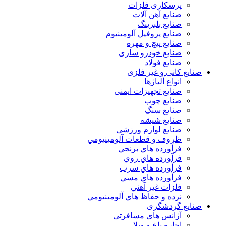
پرسکاری فلزات
صنایع آهن آلات
صنایع بلبرینگ
صنایع پروفیل آلومینیوم
صنایع پیچ و مهره
صنایع خودرو سازی
صنایع فولاد
صنایع کانی و غیر فلزی
انواع آلياژها
صنایع تجهیزات ایمنی
صنایع چوب
صنایع سنگ
صنایع شیشه
صنایع لوازم ورزشی
ظروف و قطعات آلومينيومي
فرآورده هاي برنجي
فرآورده هاي روي
فرآورده هاي سرب
فرآورده هاي مسي
فلزات غير آهني
نرده و حفاظ هاي آلومينيومي
صنایع گردشگری
آژانس های مسافرتی
اجاره باغ و ویلا