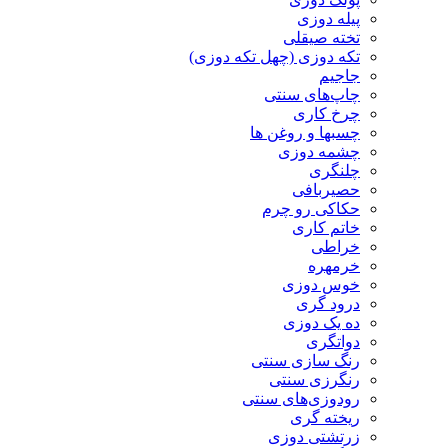
پیله دوزی
تخته صیقلی
تکه دوزی (چهل تکه دوزی)
جاجیم
چاپ‌های سنتی
چرخ کاری
چسبها و روغن ها
چشمه دوزی
چلنگری
حصیربافی
حکاکی رو چرم
خاتم کاری
خراطی
خرمهره
خوس دوزی
درود گری
ده یک دوزی
دواتگری
رنگ سازی سنتی
رنگرزی سنتی
رودوزی‌های سنتی
ریخته گری
زرتشتی دوزی