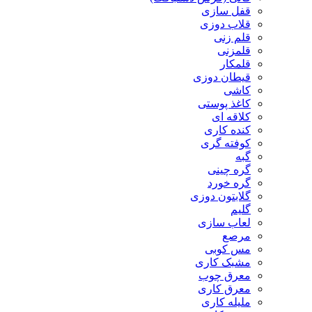
قفل سازی
قلاب دوزی
قلم زنی
قلمزنی
قلمکار
قیطان دوزی
کاشی
کاغذ پوستی
کلاقه ای
کنده کاری
کوفته گری
گبه
گره چینی
گره خورد
گلابتون دوزی
گلیم
لعاب سازی
مرصع
مس کوبی
مشبک کاری
معرق چوب
معرق کاری
مليله کاری