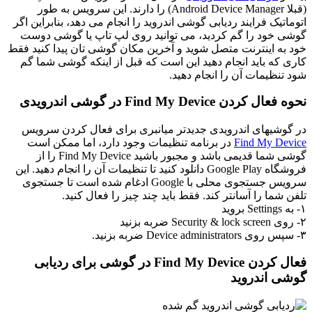
(قبلا Android Device Manager) را دارند. این سرویس به طور
اتوماتیک فرایند ردیابی گوشی اندروید را انجام می دهد، بنابراین اگر
گوشی خود را گم کردید، می توانید روی لپ تاپ یا گوشی دوست
خود به اینترنت متصل شوید و آخرین مکان گوشی تان پیدا کنید فقط
کاری که باید انجام دهید این است که قبل از اینکه گوشی شما گم
شود تنظیمات آن را انجام دهید.
نحوه فعال کردن Find My Device در گوشی اندرویدی
در گوشیهای اندرویدی جدیدتر میانبری برای فعال کردن سرویس
Find My Device
در برنامه تنظیمات وجود دارد، اما ممکن است
گوشی شما قدیمی باشد و مجبور باشید Find My Device را از
فروشگاه Google Play دانلود کنید تا تنظیمات آن را انجام دهید. این
سرویس جستجوی محلی با Google ادغام شده است تا جستجوی
تلفن شما را آسانتر کند. فقط باید چند چیز را فعال کنید.
۱- به Settings بروید
۲- روی Security & lock screen ضربه بزنید
۳- سپس روی Device administrators ضربه بزنید.
فعال کردن Find My Device در گوشی برای ردیابی
گوشی اندروید