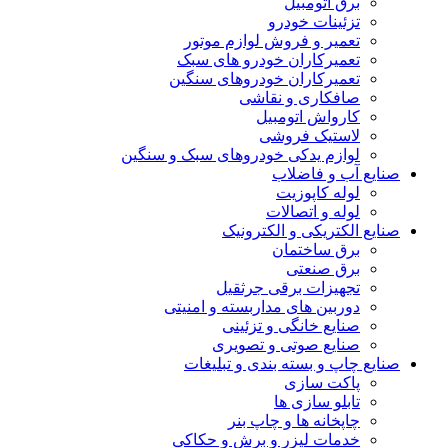
برق اتومبیل
تزئینات خودرو
تعمیر و فروش لوازم موتور
تعمیرکاران خودرو های سبک
تعمیرکاران خودروهای سنگین
صافکاری و نقاشی
کارواش اتومبیل
لاستیک فروشی
لوازم یدکی خودروهای سبک و سنگین
صنایع آب و فاضلاب
لوله کاپوزیت
لوله و اتصالات
صنایع الکتریکی و الکترونیک
برق ساختمان
برق صنعتی
تجهیزات برقی جرثقیل
دوربین های مداربسته و امنیتی
صنایع خانگی و تزئینی
صنایع صوتی و تصویری
صنایع چاپ و بسته بندی و تبلیغات
پاکت سازی
تابلو سازی ها
چاپخانه ها و چاپ بنر
خدمات لیزر و برش و حکاکی