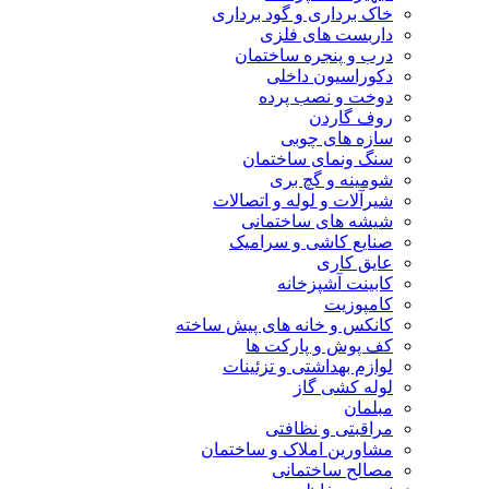
خاک برداری و گود برداری
داربست های فلزی
درب و پنجره ساختمان
دکوراسیون داخلی
دوخت و نصب پرده
روف گاردن
سازه های چوبی
سنگ ونمای ساختمان
شومینه و گچ بری
شیرآلات و لوله و اتصالات
شیشه های ساختمانی
صنایع کاشی و سرامیک
عایق کاری
کابینت آشپزخانه
کامپوزیت
کانکس و خانه های پیش ساخته
کف پوش و پارکت ها
لوازم بهداشتی و تزئینات
لوله کشی گاز
مبلمان
مراقبتی و نظافتی
مشاورین املاک و ساختمان
مصالح ساختمانی