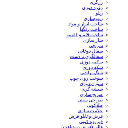
زرگری
زغره دوزی
زیلو
زیورسازی
ساخت ابزار و مواد
ساخت رنگها
ساخت قلم و قلممو
ساز سازی
سراجی
سفال دوغابی
سفالگری با دست
سکمه دوزی
سکه دوزی
سنگ تراشی
سوخت روی چوب
سوزن دوزی
شیشه گری
ضریح سازی
طراحی سنتی
طلاکوبی
علامت سازی
فرش و تابلو فرش
فیروزه کوبی
قالی (فرش دستبافت)