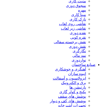
منبت کاری
منجوق دوزی
مهره
مینا کاری
نازک کاری
نقاشی روی لعاب
نقاشی زیر لعاب
نقده دوزی
نقره کوبی
نقش برجسته سفالی
نقش دوزی
نگارگری
نمد مالی
نواردوزی
صنایع ساختمان
آهنگری و جوشکاری
انبوه سازان
ایزولاسیون و آسفالت
برق و الکترونیک
پارتیشن ها
پکیج و کولر گازی
پوشش های سقف
پوشش های کف و دیوار
تجهیزات آشپزخانه