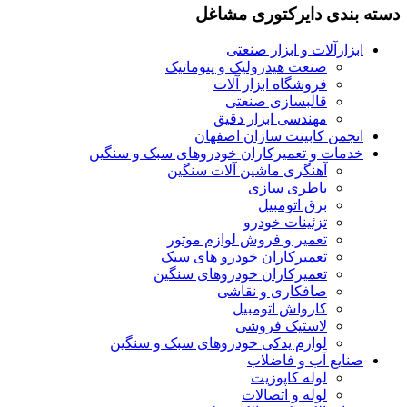
دسته بندی دایرکتوری مشاغل
ابزارآلات و ابزار صنعتی
صنعت هیدرولیک و پنوماتیک
فروشگاه ابزار آلات
قالبسازی صنعتی
مهندسی ابزار دقیق
انجمن کابینت سازان اصفهان
خدمات و تعمیرکاران خودروهای سبک و سنگین
آهنگری ماشین آلات سنگین
باطری سازی
برق اتومبیل
تزئینات خودرو
تعمیر و فروش لوازم موتور
تعمیرکاران خودرو های سبک
تعمیرکاران خودروهای سنگین
صافکاری و نقاشی
کارواش اتومبیل
لاستیک فروشی
لوازم یدکی خودروهای سبک و سنگین
صنایع آب و فاضلاب
لوله کاپوزیت
لوله و اتصالات