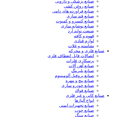
صنایع پزشکی و دارویی
صنایع روغن کشی
صنایع فرآورده های دامی
صنایع قند سازی
صنایع کنسرو و کمپوت
صنایع نوشابه سازی
صنعت تولید آرد
قهوه و کافه
لوازم قنادی
نشاسته و غلات
صنایع فلزی و محرکه
اتصالات قابل انعطاف فلزی
پرسکاری فلزات
صنایع آهن آلات
صنایع بلبرینگ
صنایع پروفیل آلومینیوم
صنایع پیچ و مهره
صنایع خودرو سازی
صنایع فولاد
صنایع کانی و غیر فلزی
انواع آلياژها
صنایع تجهیزات ایمنی
صنایع چوب
صنایع سنگ