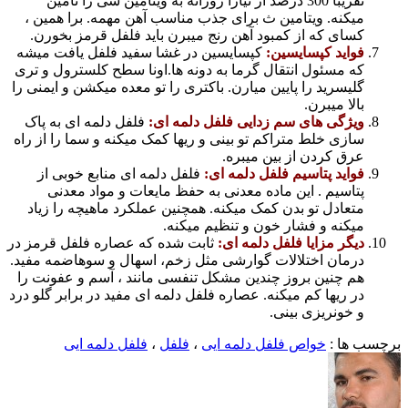
تقریبا 300 درصد از نیازا روزانه به ویتامین سی را تامین
میکنه. ویتامین ث برای جذب مناسب آهن مهمه. برا همین ،
کسای که از کمبود آهن رنج میبرن باید فلفل قرمز بخورن.
فواید کپسایسین:
کپسایسین در غشا سفید فلفل یافت میشه
که مسئول انتقال گرما به دونه ها.اونا سطح کلسترول و تری
گلیسرید را پایین میارن. باکتری را تو معده میکشن و ایمنی را
بالا میبرن.
ویژگی های سم زدایی فلفل دلمه ای:
فلفل دلمه ای به پاک
سازی خلط متراکم تو بینی و ریها کمک میکنه و سما را از راه
عرق کردن از بین میبره.
فواید پتاسیم فلفل دلمه ای:
فلفل دلمه ای منابع خوبی از
پتاسیم . این ماده معدنی به حفظ مایعات و مواد معدنی
متعادل تو بدن کمک میکنه. همچنین عملکرد ماهیچه را زیاد
میکنه و فشار خون و تنظیم میکنه.
دیگر مزایا فلفل دلمه ای:
ثابت شده که عصاره فلفل قرمز در
درمان اختلالات گوارشی مثل زخم، اسهال و سوهاضمه مفید.
هم چنین بروز چندین مشکل تنفسی مانند ، آسم و عفونت را
در ریها کم میکنه. عصاره فلفل دلمه ای مفید در برابر گلو درد
و خونریزی بینی.
برچسب ها :
خواص فلفل دلمه ایی
،
فلفل
،
فلفل دلمه ایی