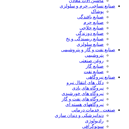
ماشین آلات معادن
صنایع نساجی. چرم و سلولزی
پوشاک
صنایع بافندگی
صنایع چرم
صنایع حلاجی
صنایع دوزندگی
صنایع ریسندگی و نخ
صنایع سلولزی
صنایع نفت و گاز و پتروشیمی
پتروشیمی
روغن صنعتی
صنایع گاز
صنایع نفت
صنایع نیروگاهی
دکل های انتقال نیرو
نیروگاه های بادی
نیروگاه های خورشیدی
نیروگاه های نفت و گاز
نیروگاههای هسته ای
صنعت . خدمات درمانی
دندانپزشکی و دندان سازی
رادیولوژی
سونوگرافی