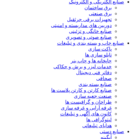
صنایع الکتریکی و الکترونیک
برق ساختمان
برق صنعتی
تجهیزات برقی جرثقیل
دوربین های مداربسته و امنیتی
صنایع خانگی و تزئینی
صنایع صوتی و تصویری
صنایع چاپ و بسته بندی و تبلیغات
پاکت سازی
تابلو سازی ها
چاپخانه ها و چاپ بنر
خدمات لیزر و برش و حکاکی
دفاتر فنی دیجیتال
صحافی
صنایع بسته بندی
صنایع کارتن و کارتن پلاست ها
صنعت جعبه سازی
طراحان و گرافیست ها
غرفه آرایی و غرفه سازی
کانون های آگهی و تبلیغات
لیتوگرافی ها
هدایای تبلیغاتی
صنایع دستی
آبگینه