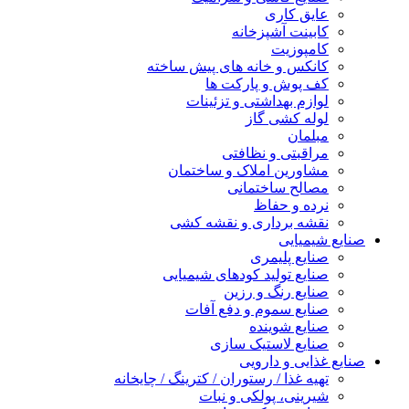
عایق کاری
کابینت آشپزخانه
کامپوزیت
کانکس و خانه های پیش ساخته
کف پوش و پارکت ها
لوازم بهداشتی و تزئینات
لوله کشی گاز
مبلمان
مراقبتی و نظافتی
مشاورین املاک و ساختمان
مصالح ساختمانی
نرده و حفاظ
نقشه برداری و نقشه کشی
صنایع شیمیایی
صنایع پلیمری
صنایع تولید کودهای شیمیایی
صنایع رنگ و رزین
صنایع سموم و دفع آفات
صنایع شوینده
صنایع لاستیک سازی
صنایع غذایی و دارویی
تهیه غذا / رستوران / کترینگ / چایخانه
شیرینی، پولکی و نبات