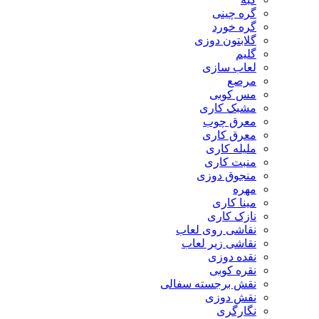
گره چینی
گره خورد
گلابتون دوزی
گلیم
لعاب سازی
مرصع
مس کوبی
مشبک کاری
معرق چوب
معرق کاری
مليله کاری
منبت کاری
منجوق دوزی
مهره
مینا کاری
نازک کاری
نقاشی روی لعاب
نقاشی زیر لعاب
نقده دوزی
نقره کوبی
نقش برجسته سفالی
نقش دوزی
نگارگری