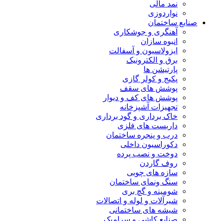
نمد مالی
نواردوزی
صنایع ساختمان
آهنگری و جوشکاری
انبوه سازان
ایزولاسیون و آسفالت
برق و الکترونیک
پارتیشن ها
پکیج و کولر گازی
پوشش های سقف
پوشش های کف و دیوار
تجهیزات آشپزخانه
خاک برداری و گود برداری
داربست های فلزی
درب و پنجره ساختمان
دکوراسیون داخلی
دوخت و نصب پرده
روف گاردن
سازه های چوبی
سنگ ونمای ساختمان
شومینه و گچ بری
شیرآلات و لوله و اتصالات
شیشه های ساختمانی
صنایع کاشی و سرامیک