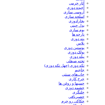
آثار چرمی
آجیده دوزی
آروسی سازی
اسلحه سازی
بخارادوزی
بدل چینی
بوم سازی
پارچه ها
پته دوزی
پلاس
پوستین دوزی
پولک دوزی
پیله دوزی
تخته صیقلی
تکه دوزی (چهل تکه دوزی)
جاجیم
چاپ‌های سنتی
چرخ کاری
چسبها و روغن ها
چشمه دوزی
چلنگری
حصیربافی
حکاکی رو چرم