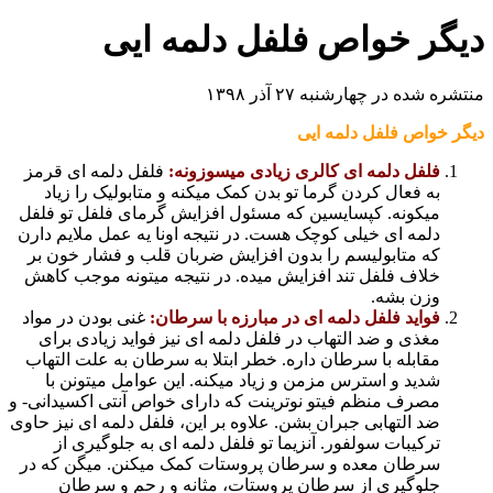
دیگر خواص فلفل دلمه ایی
منتشره شده در چهارشنبه ۲۷ آذر ۱۳۹۸
دیگر خواص فلفل دلمه ایی
فلفل دلمه ای کالری زیادی میسوزونه:
فلفل دلمه ای قرمز
به فعال کردن گرما تو بدن کمک میکنه و متابولیک را زیاد
میکونه. کپسایسین که مسئول افزایش گرمای فلفل تو فلفل
دلمه ای خیلی کوچک هست. در نتیجه اونا یه عمل ملایم دارن
که متابولیسم را بدون افزایش ضربان قلب و فشار خون بر
خلاف فلفل تند افزایش میده. در نتیجه میتونه موجب کاهش
وزن بشه.
فواید فلفل دلمه ای در مبارزه با سرطان:
غنی بودن در مواد
مغذی و ضد التهاب در فلفل دلمه ای نیز فواید زیادی برای
مقابله با سرطان داره. خطر ابتلا به سرطان به علت التهاب
شدید و استرس مزمن و زیاد میکنه. این عوامل میتونن با
مصرف منظم فیتو نوترینت که دارای خواص آنتی اکسیدانی- و
ضد التهابی جبران بشن. علاوه بر این، فلفل دلمه ای نیز حاوی
ترکیبات سولفور. آنزیما تو فلفل دلمه ای به جلوگیری از
سرطان معده و سرطان پروستات کمک میکنن. میگن که در
جلوگیری از سرطان پروستات، مثانه و رحم و سرطان