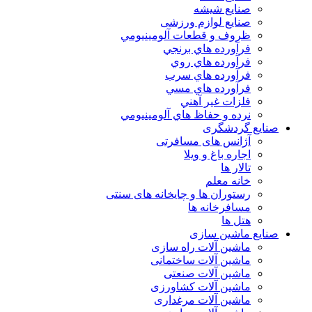
صنایع شیشه
صنایع لوازم ورزشی
ظروف و قطعات آلومينيومي
فرآورده هاي برنجي
فرآورده هاي روي
فرآورده هاي سرب
فرآورده هاي مسي
فلزات غير آهني
نرده و حفاظ هاي آلومينيومي
صنایع گردشگری
آژانس های مسافرتی
اجاره باغ و ویلا
تالار ها
خانه معلم
رستوران ها و چایخانه های سنتی
مسافرخانه ها
هتل ها
صنایع ماشین سازی
ماشین آلات راه سازی
ماشین آلات ساختمانی
ماشین آلات صنعتی
ماشین آلات کشاورزی
ماشین آلات مرغداری