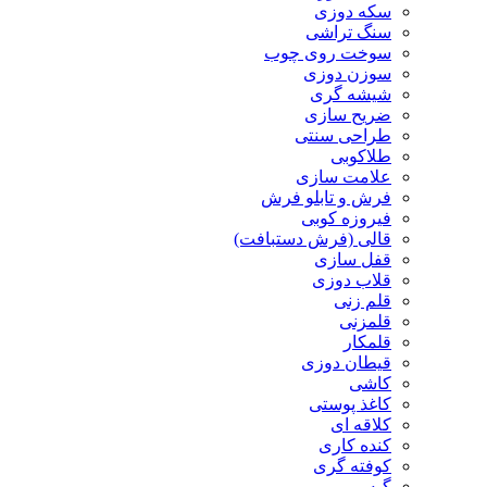
سکه دوزی
سنگ تراشی
سوخت روی چوب
سوزن دوزی
شیشه گری
ضریح سازی
طراحی سنتی
طلاکوبی
علامت سازی
فرش و تابلو فرش
فیروزه کوبی
قالی (فرش دستبافت)
قفل سازی
قلاب دوزی
قلم زنی
قلمزنی
قلمکار
قیطان دوزی
کاشی
کاغذ پوستی
کلاقه ای
کنده کاری
کوفته گری
گبه