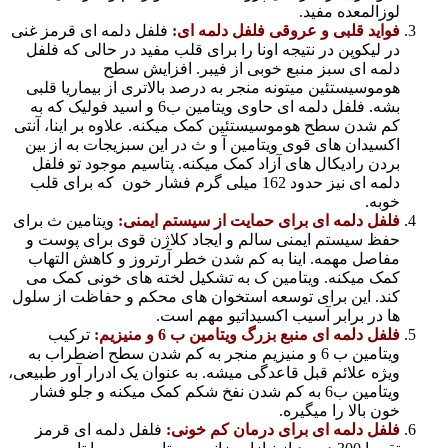
لوزالمعده مفید.
فواید قلبی و عروقی فلفل دلمه ای:
فلفل دلمه ای قرمز غنی
در لیکوپن در نتیجه اونا را برای قلب مفید در حالی که فلفل
دلمه ای سبز منبع خوبی از فیبر. افزایش سطح
هوموسیستئین میتونه منجر به درصد بالاتری از بیماریا قلبی
بشه. فلفل دلمه ای حاوی ویتامین ب6 و اسید فولیک که به
کم شدن سطح هوموسیستئین کمک میکنه. علاوه بر اینا، آنتی
اکسیدان های قوی ویتامین آ و ث در این سبزیجات به از بین
بردن رادیکال های آزاد کمک میکنه. پتاسیم موجود تو فلفل
دلمه ای نیز حدود 162 میلی گرم فشار خون که برای قلب
خوبه.
فلفل دلمه ای برای حمایت از سیستم ایمنی:
ویتامین ث برای
حفظ سیستم ایمنی سالم و ایجاد کلاژن قوی برای پوست و
مفاصل مهمه. اینا به کم شدن خطر آرتروز و کاهش التهاب
کمک میکنه. ویتامین ک به تشکیل لخته های خونی کمک می
کند. این برای توسعه استخوان های محکم و حفاظت از سلول
ها در برابر آسیب اکسیداتیو مهم است.
فلفل دلمه ای منبع بزرگ ویتامین ب 6 و منیزیم:
ترکیب
ویتامین ب 6 و منیزیم منجر به کم شدن سطح اضطراب به
ویژه علائم قبل قاعدگی میشه. به عنوان یک ادرار آور طبیعی،
ویتامین ب6 به کم شدن نفخ شکم کمک میکنه و جلو فشار
خون بالا را میگیره.
فلفل دلمه ای برای درمان کم خونی:
فلفل دلمه ای قرمز