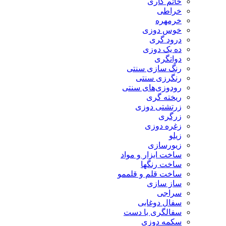
خاتم کاری
خراطی
خرمهره
خوس دوزی
درود گری
ده یک دوزی
دواتگری
رنگ سازی سنتی
رنگرزی سنتی
رودوزی‌های سنتی
ریخته گری
زرتشتی دوزی
زرگری
زغره دوزی
زیلو
زیورسازی
ساخت ابزار و مواد
ساخت رنگها
ساخت قلم و قلممو
ساز سازی
سراجی
سفال دوغابی
سفالگری با دست
سکمه دوزی