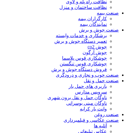
نظافت راه پله و لاوی
نظافت ساختمان و منزل
صنعت بیمه
کارگزاران بیمه
نمایندگان بیمه
صنعت جوش و برش
برشکاری و خدمات وابسته
تعمیر دستگاه جوش و برش
جوش co2
جوش آرگون
جوشکاری قوس پلاسما
جوشکاری قوس تنگستن
فروش دستگاه جوش و برش
صنعت چوب و نجاری و درودگری
صنعت حمل و نقل
باربری های حمل بار
سرویس مدارس
ناوگان حمل و نقل برون شهری
ناوگان مینی بوسرانی
وانت بار کرایه
صنعت روغن
صنعت عکاسی و فیلمبرداری
آتلیه ها
عکاس تبلیغاتی