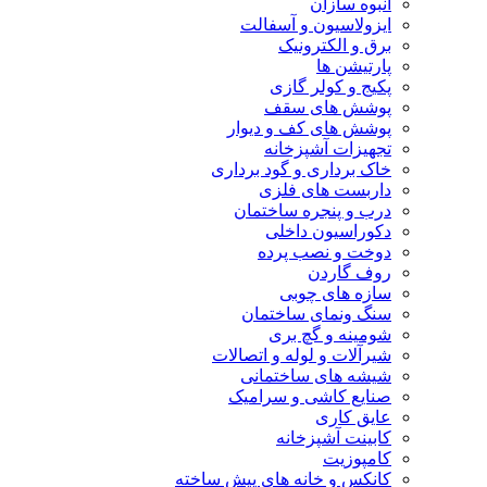
انبوه سازان
ایزولاسیون و آسفالت
برق و الکترونیک
پارتیشن ها
پکیج و کولر گازی
پوشش های سقف
پوشش های کف و دیوار
تجهیزات آشپزخانه
خاک برداری و گود برداری
داربست های فلزی
درب و پنجره ساختمان
دکوراسیون داخلی
دوخت و نصب پرده
روف گاردن
سازه های چوبی
سنگ ونمای ساختمان
شومینه و گچ بری
شیرآلات و لوله و اتصالات
شیشه های ساختمانی
صنایع کاشی و سرامیک
عایق کاری
کابینت آشپزخانه
کامپوزیت
کانکس و خانه های پیش ساخته