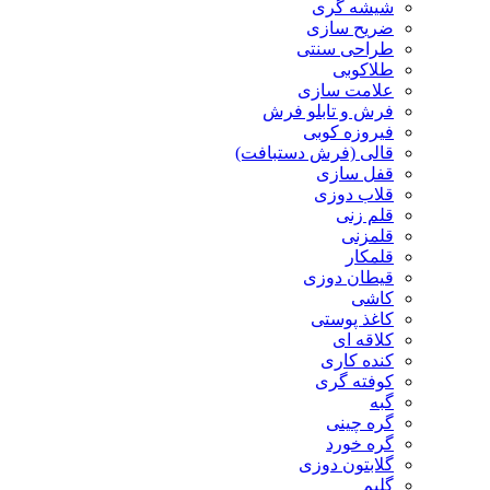
شیشه گری
ضریح سازی
طراحی سنتی
طلاکوبی
علامت سازی
فرش و تابلو فرش
فیروزه کوبی
قالی (فرش دستبافت)
قفل سازی
قلاب دوزی
قلم زنی
قلمزنی
قلمکار
قیطان دوزی
کاشی
کاغذ پوستی
کلاقه ای
کنده کاری
کوفته گری
گبه
گره چینی
گره خورد
گلابتون دوزی
گلیم