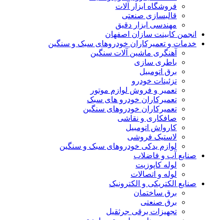
فروشگاه ابزار آلات
قالبسازی صنعتی
مهندسی ابزار دقیق
انجمن کابینت سازان اصفهان
خدمات و تعمیرکاران خودروهای سبک و سنگین
آهنگری ماشین آلات سنگین
باطری سازی
برق اتومبیل
تزئینات خودرو
تعمیر و فروش لوازم موتور
تعمیرکاران خودرو های سبک
تعمیرکاران خودروهای سنگین
صافکاری و نقاشی
کارواش اتومبیل
لاستیک فروشی
لوازم یدکی خودروهای سبک و سنگین
صنایع آب و فاضلاب
لوله کاپوزیت
لوله و اتصالات
صنایع الکتریکی و الکترونیک
برق ساختمان
برق صنعتی
تجهیزات برقی جرثقیل