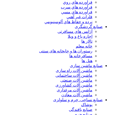
فرآورده هاي روي
فرآورده هاي سرب
فرآورده هاي مسي
فلزات غير آهني
نرده و حفاظ هاي آلومينيومي
صنایع گردشگری
آژانس های مسافرتی
اجاره باغ و ویلا
تالار ها
خانه معلم
رستوران ها و چایخانه های سنتی
مسافرخانه ها
هتل ها
صنایع ماشین سازی
ماشین آلات راه سازی
ماشین آلات ساختمانی
ماشین آلات صنعتی
ماشین آلات کشاورزی
ماشین آلات مرغداری
ماشین آلات معادن
صنایع نساجی. چرم و سلولزی
پوشاک
صنایع بافندگی
صنایع چرم