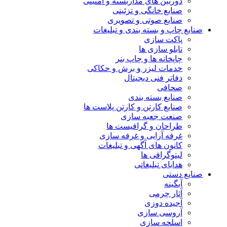
دوربین های مداربسته و امنیتی
صنایع خانگی و تزئینی
صنایع صوتی و تصویری
صنایع چاپ و بسته بندی و تبلیغات
پاکت سازی
تابلو سازی ها
چاپخانه ها و چاپ بنر
خدمات لیزر و برش و حکاکی
دفاتر فنی دیجیتال
صحافی
صنایع بسته بندی
صنایع کارتن و کارتن پلاست ها
صنعت جعبه سازی
طراحان و گرافیست ها
غرفه آرایی و غرفه سازی
کانون های آگهی و تبلیغات
لیتوگرافی ها
هدایای تبلیغاتی
صنایع دستی
آبگینه
آثار چرمی
آجیده دوزی
آروسی سازی
اسلحه سازی