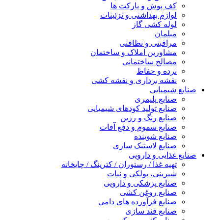
کف پوش و پارکت ها
لوازم بهداشتی و تزئینات
لوله کشی گاز
مبلمان
مراقبتی و نظافتی
مشاورین املاک و ساختمان
مصالح ساختمانی
نرده و حفاظ
نقشه برداری و نقشه کشی
صنایع شیمیایی
صنایع پلیمری
صنایع تولید کودهای شیمیایی
صنایع رنگ و رزین
صنایع سموم و دفع آفات
صنایع شوینده
صنایع لاستیک سازی
صنایع غذایی و دارویی
تهیه غذا / رستوران / کترینگ / چایخانه
شیرینی، پولکی و نبات
صنایع پزشکی و دارویی
صنایع روغن کشی
صنایع فرآورده های دامی
صنایع قند سازی