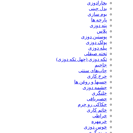
بخارادوزی
بدل چینی
بوم سازی
پارچه ها
پته دوزی
پلاس
پوستین دوزی
پولک دوزی
پیله دوزی
تخته صیقلی
تکه دوزی (چهل تکه دوزی)
جاجیم
چاپ‌های سنتی
چرخ کاری
چسبها و روغن ها
چشمه دوزی
چلنگری
حصیربافی
حکاکی رو چرم
خاتم کاری
خراطی
خرمهره
خوس دوزی
درود گری