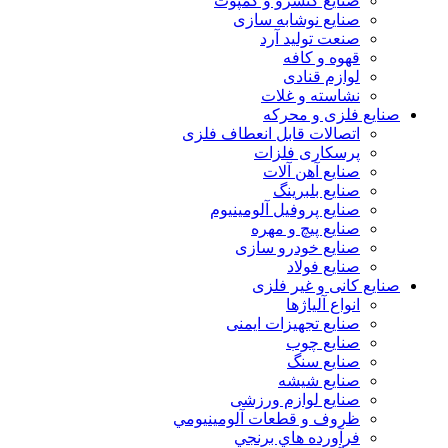
صنایع کنسرو و کمپوت
صنایع نوشابه سازی
صنعت تولید آرد
قهوه و کافه
لوازم قنادی
نشاسته و غلات
صنایع فلزی و محرکه
اتصالات قابل انعطاف فلزی
پرسکاری فلزات
صنایع آهن آلات
صنایع بلبرینگ
صنایع پروفیل آلومینیوم
صنایع پیچ و مهره
صنایع خودرو سازی
صنایع فولاد
صنایع کانی و غیر فلزی
انواع آلياژها
صنایع تجهیزات ایمنی
صنایع چوب
صنایع سنگ
صنایع شیشه
صنایع لوازم ورزشی
ظروف و قطعات آلومينيومي
فرآورده هاي برنجي