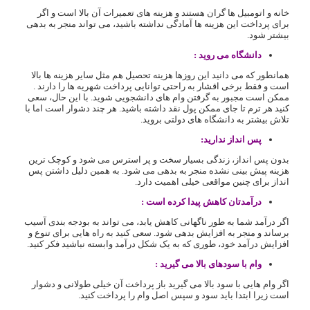
خانه و اتومبیل ها گران هستند و هزینه های تعمیرات آن بالا است و اگر
برای پرداخت این هزینه ها آمادگی نداشته باشید، می تواند منجر به بدهی
بیشتر شود.
دانشگاه می روید :
همانطور که می دانید این روزها هزینه تحصیل هم مثل سایر هزینه ها بالا
است و فقط برخی اقشار به راحتی توانایی پرداخت شهریه ها را دارند .
ممکن است مجبور به گرفتن وام های دانشجویی شوید. با این حال، سعی
کنید هر ترم تا جای ممکن پول نقد داشته باشید. هر چند دشوار است اما با
تلاش بیشتر به دانشگاه های دولتی بروید.
پس انداز ندارید:
بدون پس انداز، زندگی بسیار سخت و پر استرس می شود و کوچک ترین
هزینه پیش بینی نشده منجر به بدهی می شود. به همین دلیل داشتن پس
انداز برای چنین مواقعی خیلی اهمیت دارد.
درآمدتان کاهش پیدا کرده است :
اگر درآمد شما به طور ناگهانی کاهش یابد، می تواند به بودجه بندی آسیب
برساند و منجر به افزایش بدهی شود. سعی کنید به راه هایی برای تنوع و
افزایش درآمد خود، طوری که به یک شکل درآمد وابسته نباشید فکر کنید.
وام با سودهای بالا می گیرید :
اگر وام هایی با سود بالا می گیرید باز پرداخت آن خیلی طولانی و دشوار
است زیرا ابتدا باید سود و سپس اصل وام را پرداخت کنید.