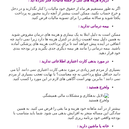
درباره هزینه های کلی از جمله مالیات، فکر نکرده اید :
اگر به طور مستقیم هر ماه از حقوق خود مالیات را کنار نگذارید و در دخل
و خرج حساب نکنید، ممکن است بیشتر از آنچه دارید مجبور به پرداخت
یکجا شوید و سالانه مبلغی را برای تسویه مالیات قرض کنید.
بیمه درمانی ندارید :
ممکن است به دلیل ابتلا به یک بیماری و هزینه های درمان مقروض شوید
به همین دلیل بیمه اهمیت زیادی در کنترل هزینه ها دارد زیرا نمی دانید چه
اتفاقی در آینده پیش خواهد آمد تا برای پرداخت هزینه های پزشکی آماده
باشید. بیمه درمانی را مانند هر بیمه دیگری جدی بگیرید و در بودجه بندی
خود قرار دهید.
در مورد بدهی کارت اعتباری اطلاعاتی ندارید :
بسیاری از مردم چیز زیادی در مورد بدهی کارت اعتباری نمی دانند. آیا می
دانید حداقل مبلغ پرداختی به چه معناست؟ با نهایت تعجب بسیاری از مردم
نمی دانند ! بنابرین بهتر است آگاهی های لازم در این مورد را کسب کنید.
ولخرج هستید :
ولخرج هستید
بیشتر از در آمد ماهانه خود هزینه و ما بقی را قرض می کنید. به همین
سادگی این مساله منجر به افزایش بدهی می شود. شما باید متناسب با
بودجه واقعی خود برنامه ریزی کنید.
خانه یا ماشین دارید :