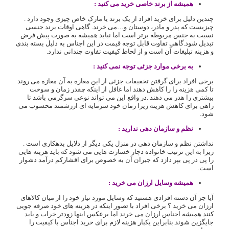
همیشه از برند خاصی خرید می کنید :
چندین دلیل برای خرید افراد از یک برند یا مارک خاص چیزی وجود دارد .
چیزیست که پدر و مادر، دوستان و…می خرند. گاهی اوقات برند جنسی
نسبت به جنس مربوطه برتر است اما نباید همیشه به صورت پیش فرض
تبدیل شود.گاهی تفاوت قابل توجه قیمت در این اجناس به دلیل بسته بندی
و هزینه تبلیغات آن است و از لحاظ کیفیت تفاوت چندانی ندارد.
به برخی موارد جزئی توجه نمی کنید :
برخی افراد برای گرفتن تخفیفات جزئی از این مغازه به آن مغازه می روند
تا کمی هزینه را را کاهش دهند اما غافل از اینکه چقدر زمان و سوخت
بیشتری را هدر می دهند .در واقع این می تواند نوعی سرگرمی باشد تا
راهی برای کاهش هزینه زیرا زمان خود سرمایه ای ارزشمند محسوب می
شود.
نظم و سازمان دهی ندارید :
نداشتن نظم و سازمان دهی در منزل یکی دیگر از دلایل بدهکاری است .
زیرا به این ترتیب خانواده دچار خسارت هایی می شود که باید هزینه هایی
را پی در پی بپر دازد که جبران آن به خصوص برای اقشارکم درآمد دشوار
است.
همیشه وسایل ارزان می خرید :
آیا جز آن دسته افرادی هستید که وسایل مورد نیاز خود را از میان کالاهای
ارزان می خرید ؟ برخی افراد با تصور اینکه در هزینه های خود صرفه جویی
کنند همیشه اجناس ارزان می خرند اما برعکس اینها زودتر خراب و باید
جایگزین شوند.بنابراین یکبار هزینه لازم برای خرید اجناس با کیفیت را