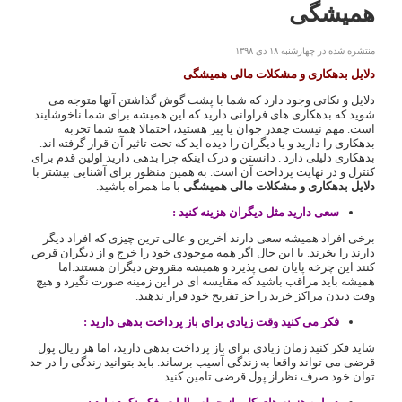
همیشگی
منتشره شده در چهارشنبه ۱۸ دی ۱۳۹۸
دلایل بدهکاری و مشکلات مالی همیشگی
دلایل و نکاتی وجود دارد که شما با پشت گوش گذاشتن آنها متوجه می
شوید که بدهکاری های فراوانی دارید که این همیشه برای شما ناخوشایند
است. مهم نیست چقدر جوان یا پیر هستید، احتمالا همه شما تجربه
بدهکاری را دارید و یا دیگران را دیده اید که تحت تاثیر آن قرار گرفته اند.
بدهکاری دلیلی دارد . دانستن و درک اینکه چرا بدهی دارید اولین قدم برای
کنترل و در نهایت پرداخت آن است. به همین منظور برای آشنایی بیشتر با
دلایل بدهکاری و مشکلات مالی همیشگی
با ما همراه باشید.
سعی دارید مثل دیگران هزینه کنید :
برخی افراد همیشه سعی دارند آخرین و عالی ترین چیزی که افراد دیگر
دارند را بخرند. با این حال اگر همه موجودی خود را خرج و از دیگران قرض
کنند این چرخه پایان نمی پذیرد و همیشه مقروض دیگران هستند.اما
همیشه باید مراقب باشید که مقایسه ای در این زمینه صورت نگیرد و هیچ
وقت دیدن مراکز خرید را جز تفریح خود قرار ندهید.
فکر می کنید وقت زیادی برای باز پرداخت بدهی دارید :
شاید فکر کنید زمان زیادی برای باز پرداخت بدهی دارید، اما هر ریال پول
قرضی می تواند واقعا به زندگی آسیب برساند. باید بتوانید زندگی را در حد
توان خود صرف نظراز پول قرضی تامین کنید.