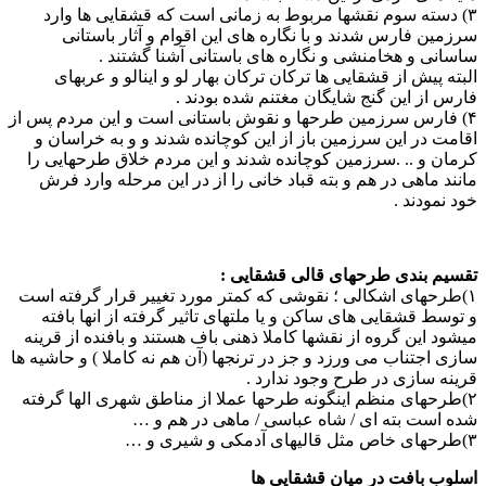
۳) دسته سوم نقشها مربوط به زمانی است که قشقایی ها وارد
سرزمین فارس شدند و با نگاره های این اقوام و آثار باستانی
ساسانی و هخامنشی و نگاره های باستانی آشنا گشتند .
البته پیش از قشقایی ها ترکان ترکان بهار لو و اینالو و عربهای
فارس از این گنج شایگان مغتنم شده بودند .
۴) فارس سرزمین طرحها و نقوش باستانی است و این مردم پس از
اقامت در این سرزمین باز از این کوچانده شدند و و به خراسان و
کرمان و .. .سرزمین کوچانده شدند و این مردم خلاق طرحهایی را
مانند ماهی در هم و بته قباد خانی را از در این مرحله وارد فرش
خود نمودند .
تقسیم بندی طرحهای قالی قشقایی :
۱)طرحهای اشکالی ؛ نقوشی که کمتر مورد تغییر قرار گرفته است
و توسط قشقایی های ساکن و یا ملتهای تاثیر گرفته از انها بافته
میشود این گروه از نقشها کاملا ذهنی باف هستند و بافنده از قرینه
سازی اجتناب می ورزد و جز در ترنجها (آن هم نه کاملا ) و حاشیه ها
قرینه سازی در طرح وجود ندارد .
۲)طرحهای منظم اینگونه طرحها عملا از مناطق شهری الها گرفته
شده است بته ای / شاه عباسی / ماهی در هم و …
۳)طرحهای خاص مثل قالیهای آدمکی و شیری و …
اسلوب بافت در میان قشقایی ها