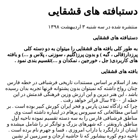
دستبافته های قشقایی
منتشره شده در سه شنبه ۳ اردیبهشت ۱۳۹۸
دستبافته های قشقایی
به طور کلی بافته های قشقایی را میتوان به دو دسته کلی
پرزدار(قالی ، گبه ) و بدون پرز(گلیم ، سوزنی ، پلاس و …) و بافته
های کاربردی( جل ، خورجین ، نمکدان و …)تقسیم بندی نمود .
بافته های قشقایی
بعد از اسلام بر اساس مستندات تاریخی فرشبافی در خطه فارس
چنان رواج داشته که نمیتوان بدون پشتوانه قرنها تجربه بدان رسیده
باشد ، این هنر دیرین و این ارزش وزین فرهنگی قدمتش در این
خطه از ۲۵۰۰ سال فراتر خواهد رفت .
چرا که زادگاه تمدن پارس و فخر ایران کورش کبیر بوده است . بر
اساس مطالعاتی که سیروس پرهام در اینباره داشته است وی
مناطق فرشبافی فارس را به سه دسته تقسیم نموده ناحیه اول
مناطق بارونقتر ، که شهرهای بزرگ و توانگر تر را شامل میشده و
ایشان از دارابگرد یا داراب امروزی ، فسا و جهرم نام برده است .
ناحیه دوم کوره بیشابور که تا حاشیه ارجان و سرزمین لر نشین