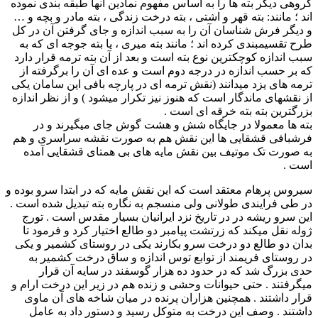
گروهی دیگر بته ها را به اساس مفهوم نمادین آنها طبقه بندی نموده
اند ؛ مانند: بته قهر و اشتی ، بته درخت زندگی ، بته مادر و بچه و …
و دیگر فرش شناسان آن را به سبب اندازه و جای گرفتن آن در کل
طرح تقسیمبندی کرده اند ؛ مانند بته میری ، یا بته جوجه ای که به
سبب اندازه کوچکترین نوع بته است و بعد از آن بته ترمه قرار دارد
که بر حسب اندازه در درجه دوم است و عده ای آن را برگرفته از
ترمه های یزد میدانند (نقش ترمه ای در پارچه بافی این سامان یکی
از نقشهای ماندگار است که هنوز نیز تکرار میشود ) و از نظر اندازه
بزرگترین بته بته خرقه ای است .
بته ها معمولا در جایگاه شش و هشت گوش جای میگیرند و در
فرشبافی قشقایی ها این نقش هم به صورت نقشه سراسری و هم
به صورت تک موتیف بین نقش مایه های بی همتای قشقایی آمده
است .
سیروس پرهام معتقد است که این نقش مایه که در ابتدا سرو بوده و
در طی فرایندی طولانی ولی منسجم به نگاره بته تبدیل شده است .
این سرو ریشه در در تاریخ نزد ایرانیان بسیار مقدس است . تورج
ژوله نقل میکند که زرتشت پیامبر دو طالع اختیار کرد و فرمود تا
بدان دو طالع دو درخت سرو بکارند یکی در روستای کشمیر و یکی
در روستای فریمند از توابع توس اندازه و ساق درخت کشمیر به
حدی بزرگ شد که در حدود ده هزار گوسفند در سایه آن قرار
میگرفتند . حتی حیوانات وحشی و زنده هم در زیر این درخت ارام و
قرار داشتند . همچنین هزاران پرنده در میان شاخه های آن ماوی
داشتند . وصف این درخت به متوکل رسید و دستور داد به عامل