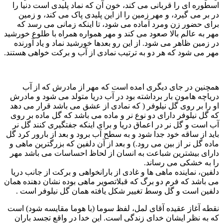
اسطوره ای را قربانی می کند، خون آن که نماد پلیدی است دنیا را
در بر می گیرد، و مهر زمین را از این پلیدی پاک می کند، و زمین
برای حضور زن ومرد آماده می شود، تا اینکه زمانی می رسد که
مهر به عالم بالا صعود می کند و مهر همواره همراه با طلوع خورشید
در زمین ظاهر می شود. از این رو بعدها خورشید نماد و یاد آورنده
مهر می شود که هر دو به ترتیب نمادی از آب و برکت خواهی هستند.
همچنین در جای دیگری امده است که مهر از مادرش که از آب
دریاچه هامون بار برداشته بود در آب دریا متولد می شود و مادرش
او را بر روی گل نیلوفر ( که نمادی از عشق می باشد قرار می دهد
که گل نیلوفر دارای دو نوع نر و ماده می باشد که گل ماده بر روی
آب است و گل نر در اعماق دریا و برای اینکه جفتگیری کنند گل نر
باید از ساقه خود جدا شود و به سطح آب برود و بعد از بارور کرد گل
ماده گل نر از بین می رود.) و بعد از آن دلفین که بزرگترین ماهی و
دارای بیشترین شباعت به انسان از لحاظ احساسات می باشد مهر
را به خشکی می رساند.
دلفین، نماینده ماهی ها و غادی از بارانخواهی و برکت از جانب دریا
می باشد که فرم دو برگ که قبلاتصویر ماهی بوده نشان دهنده همان
دلفین است و گل وسط تغییر شکل یافته همان گل نیلوفر است .
نقطه آغاز عقیده آقای لمل، لفظ سوما (با هوما مقایسه شود) است
که به نظر ایشان خدای زندگی است. این خدا در واقع تجسد باران