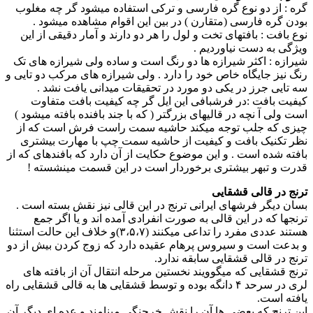
گره : از دو نوع گره فارسی و ترکی استفاده میشود گر چه مغلوب
بودن گره فارسی (متقارن ) در بین این اقوام مشاهده میشود .
نوع بافت : بافتهای تخت و لول را هر دو دارند و آمار دقیقی از این
ویژگی به دست نیاوردیم .
شیرازه : اکثر شیرازه ها دو رنگ است و ساده ولی شیرازه های تک
رنگ نیز جایگاه خاص خود را دارد . ولی شیرازه های مرکب دو تایی و
سه تایی جرز در یکی دو مورد در تحقیقات میدانی یافت نشد .
کیفیت بافت :در فرشبافی این ایل گر چه کیفیت بافت متفاوت
است ولی آ نچه در قالیهای بزرگتر ( که با جند بافنده بافته میشود )
چیزی که جلب توجه میکند حاشیه سمت راست فرش است که از
نظر تکنیک بافت و کیفیت از حاشیه سمت چپ با مهارت بیشتری
بافته شده است . و این موضوع حکایت از آن دارد که بافندهای که از
قدرت و تبهر بیشتری برخوردار است در این قسمت مینشسته !
ترنج در قالی قشقایی
بسان دیگر فرشهای ایرانی ترنج در این قالی نیز نقش بسته است .
ترنجها که در این قالی به صورت انفرادی آمده اند و یا اگر جمع
هستند عددی مفرد را تداعی میکنند (۳،۵،۷)و خلاف این حالت استثنا
و بدعت است و سیروس پرهام عقیده دارد که زوج کردن بیش از دو
ترنج در قالی قشقایی سابقه ندارد.
ترنج قشقایی که میگوویند نخستین مرحله انتقال آن از بافته های
لری در سرحد ۴ دانگه بوده و توسط قشقایی ها به قالی قشقایی راه
یافته است.
این ترنج که بعضی ها آن را نقش خرچنگی مینامند و عده ای دیگر آن