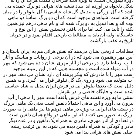
دوره تیموریان است، به ویژه آنکه طراحان مکتب هرات آن را به
شکل دلخواه در آورده اند. بنیاد نقشه های هراتی دو برگ خمیده می
باشد که گل بزرگی مانند یک گل شاه عباسی یا گل نیلوفر را در میان
گرفته است. شواهدی موجود است که آن دو برگ اساسا دو ماهی
بوده اند و بعدا تبدیل به دو برگ شده اند و نام ماهی درهم نیز همین
نکته را تأیید می کند. اما برای یافتن نخستین نقش از این نوع و
خاستگاه اولیه آن باید به مطالعات تاریخی اقدام نمود و در جریان
تاریخ به عقب بازگشت.
مطالعات تاریخی نشان می‌دهد که نقش هراتی هم به ایران باستان و
آیین مهر رهنمون می شود که در آن برخی از روایات و مناسک و آثار
با آب ارتباط دارد. در برخی از آثار مهری نشان داده می شود که مهر
در آب متولد شده است و مجسمه هایی که در این زمینه موجود
است مهر را با مادرش که پیکر برهنه ای دارد نشان می دهد. مهر در
آب متولده می شود و روی یک گل نیلوفر قرار می گیرد. و به همین
دلیل است که بعدها نیلوفر آبی در فرش ایران تبدیل به شاه عباسی
شده است و جایگاه خاصی را در نقوش
سنتی ما به ویژه نقشه های فرش یافته است. مهر را ماهی از آب
بیرون می آورد و این ماهی احتمالا دلفین است یعنی یک ماهی بزرگ.
در نقشه های ایرانی به ویژه در ماهی درهم ها نیز ماهی را به صورت
بزرگ به تصویر می کشند که این ماهی در واقع همان دلفین است.
در تعدادی از آثار مهری، مادری به همراه یک دلفین و در عده دیگر
مادر و کودکی به همراه دلفین دیده می شود. به این ترتیب ریشه
اصلی نقش های هراتی پیدا می شود.