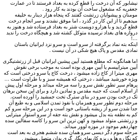
نیشابور که آن درخت را قطع کرده به بغداد فرستند تا در عمارت
جعفریه که مشغول ساخت آن بودند به کار رود .
مومنان و پیشوایان زرتشت گفتند که پنجاه هزار دینار به خلیفه
میدهیم تا از این کار در گذرد ، اما موفق نشدند و سر انجام درخت
قطع گردید و با هزارو دویست شتر به بغداد فرستاده شد و هنوز به
دروازه های بغداد نرسیده متوکل کشته شد و هیچگاه درخت را ندید
…!
اینکه بته نماد برگرفته از سرو است و سرو نزد ایرانیان باستان
نمادی مقدس و پاک هیچ شکی در آن نیست .
اما همانگونه که مطلع هستید آیین پیشین ایرانیان قبل از زرتشتیگری
آیین میتراییسم یا آیین مهری بوده است به موجب برخی نقوش
مهری میترا از کاج زاده میشود ، درخت کاج یا سرو درختی است که
ویژه خورشید میباشد ، درختی که همیشه سبز و با طراوت است …
پرهام سیر تطور نقش سرو را سه مرحله میداند و مرحله اول پیش
از اسلام است که جنبه مقدس و نمادین دارد و برای این سخن برهان
تک درخت بودن سرو در بنای سترگ تخت جمشید را آورده است.
مرحله دوم تطور سرو همزمان با نفوذ تمدن اسلامی و به طبع آن
جدا شدن سرو از ریشه باستانی خود است و در این مرحله سرو کم
کم به نطفه بته بدل میشود و نقش بته جقه از سرو استوار میترایی
و زرتشتی متولد میشود و کهن ترین این سرو را کاسه سفالین سده
چهاردهم موجود در موزه لوور میداند.
مرحله سوم دگر دیسی سرو همان سده ششم هجری به بعد است
که نگا ره ها و ریزه کاریهای نگار گری بدان متصل میشود .