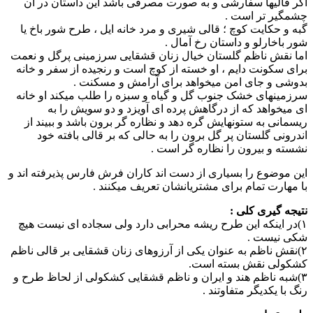
اگر قالیها سفارشی و به صورت مصرفی باشد این داستان در آن
چشمگیر تر است .
گبه و حکایت کوچ ؛ قالی شیری و مرد خانه ایل ، طرح شور باخ یا
شور باخارلو و داستان رخ آمال .
اما نقش ناظم گلستان خیال زنان قشقایی سرزمینی پرگل و نعمت
برای سکونت دایم ، او خسته از کوچ است و رنجیده از سفر و خانه
بدوشی و جای امن میخواهد برای آرامش و مسکنت .
سرزمینهای خشک جنوب گل و گیاه و سبزه را طلب میکند او خانه
ای میخواهد که از درگاهش پرده ای آویزد و دو سویش را به
ریسمانی به ستونهایش گره دهد و نظاره گر برون باشد و ببیند از
اندرونی گلستان پر گل برون را به حالی که بر قالی بافته خود
نشسته و بیرون را نظاره گر است .
این موضوع را بسیاری از دست اند کاران فرش فارس پذیرفته اند و
با مهارت تمام برای مشتریانشان تعریف میکنند .
نتیجه گیری کلی :
۱)در اینکه این طرح ریشه محرابی دارد ولی سجاده ای نیست هیچ
شکی نیست .
۲)نقش ناظم به عنوان یکی از آرزوهای زنان قشقایی بر قالی ناظم
کشکولی نقش بسته است.
۳)شبه ناظم هند و ایران و ناظم قشقایی کشکولی از لحاظ طرح و
رنگ با یکدیگر متفاوتند .