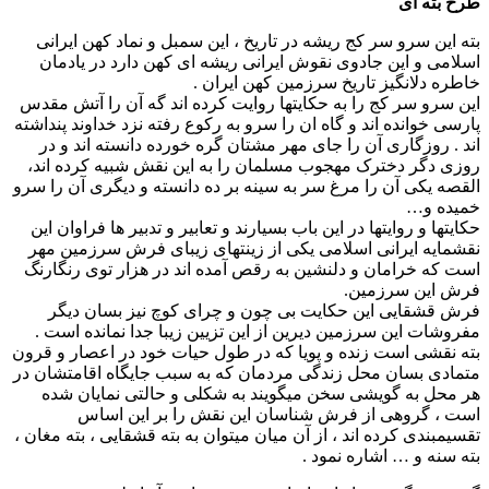
طرح بته ای
بته این سرو سر کج ریشه در تاریخ ، این سمبل و نماد کهن ایرانی
اسلامی و این جادوی نقوش ایرانی ریشه ای کهن دارد در یادمان
خاطره دلانگیز تاریخ سرزمین کهن ایران .
این سرو سر کج را به حکایتها روایت کرده اند گه آن را آتش مقدس
پارسی خوانده اند و گاه ان را سرو به رکوع رفته نزد خداوند پنداشته
اند . روزگاری آن را جای مهر مشتان گره خورده دانسته اند و در
روزی دگر دخترک مهجوب مسلمان را به این نقش شبیه کرده اند،
القصه یکی آن را مرغ سر به سینه بر ده دانسته و دیگری آن را سرو
خمیده و…
حکایتها و روایتها در این باب بسیارند و تعابیر و تدبیر ها فراوان این
نقشمایه ایرانی اسلامی یکی از زینتهای زیبای فرش سرزمین مهر
است که خرامان و دلنشین به رقص آمده اند در هزار توی رنگارنگ
فرش این سرزمین.
فرش قشقایی این حکایت بی چون و چرای کوچ نیز بسان دیگر
مفروشات این سرزمین دیرین از این تزیین زیبا جدا نمانده است .
بته نقشی است زنده و پویا که در طول حیات خود در اعصار و قرون
متمادی بسان محل زندگی مردمان که به سبب جایگاه اقامتشان در
هر محل به گویشی سخن میگویند به شکلی و حالتی نمایان شده
است ، گروهی از فرش شناسان این نقش را بر این اساس
تقسیمبندی کرده اند ، از آن میان میتوان به بته قشقایی ، بته مغان ،
بته سنه و … اشاره نمود .