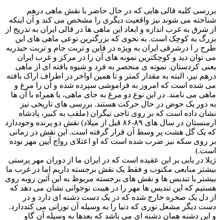
بررسی کلیه قالی هایی که در حال حاضر با نقش ماهی درهم
شناخته می شوند نیز واقعیت دیگری را مشخص می کند و آن اینکه
از شرق به غرب اندازه و ابعاد این ماهی ها در قالی ایران به تدریج از
بزرگ به کوچک است. به نحوی که بزرگترین نوعی ماهی های این
طرح ر ا درشرقی ایران به ویژه در قاین و تربت جام و تربت حیدریه
می توان دید و کوچکترین نمونه های آن را در مرکز و غرب ایران
یعنی کردستان. نمونه ی منحصر به فرد و شیوه یافته ای از ماهی
درهم نیز، البته به مقدار کمتر و تا همین اواخر در اطراف اراک بافته
می شده است که امروز به فراموشی سپرده شده و آن را مرغ و
ماهی می نامند. در این نوع دو مرغ به جای ماهی، یا همراه با آن ها
به دور یک حوض در حال حرکت هستند. بررسی های تاریخی نیز
نشان داده است که بر روی تاجی تیگران (ملقب به کبیر، پادشاه
ارمنستان در سال های ۸۹-۸۶ قبل از میلاد) نقش دو پرنده وجوددارد
که یک گل هشت پر وسط آن قرار گرفته است. این نقش در زمانی
بر روی سکه نیز ضرب شده است که او اعتلای رواج آیین مهر بوده
است.)
ژیلا در یایی بر این عقیده است که در ایران ما از دوران مهر پرستی
بیشتر منابعی مکتوب و فقط یک نقش برجسته داریم اما در غرب ما
بیشتر با تندیس ها و نقش های برجسته مربوط به این آئین روبه روی
هستیم که این تندیس ها مهر را در هیبت نوجوانی نشان می دهد که
از دل یک صخره خارج شده که در یک دست دشنه ای دارد و در
دست دیگر مشعل نوری که دنیا را به وسیله آن نورانی می کنددارد.
و این دشنه همان دشنه ای می باشد که بعدها به وسیله آن گاو