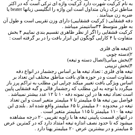
به نام کرکیت شهرت دارد کرکیت واژه ای ترکی است که در اکثر
مناطق ترک زبان متداول است این واژه را انگلیسی زبانها beater یا
ضربه زن مینامند .
دفه قشقایی ( کرکیت قشقاییی) دارای وزن تقریبی است و طول آن
به طور متوسط ۳۴سانتیمتر میباشد .
کرکیت قشقایی را اگر از نظر ظاهری تقسیم بندی نماییم ۴ بخش
متفاوت با ۴ کارایی گونگون این ابزار بافت را در بر گرفته است :
۱)تیغه های فلزی
۲)دسته چوبی
۳)بخش میانی(اتصال دسته و تیغه)
۴)بخش تزیینی
تیغه های فلزی : تعداد تیغه ها بر اساس رجشمار در انواع دفه
متفاوت است و در حوزه های بافت مناطق مختلف این تعداد بر
اساس ویژگی بافت تغییر میکند چرایی این مطلب به تراکم پرز باز
میگردد با توجه به این مطلب که رجشمار قالی و گبه قشقایی پایین
است تعداد تیغه ها در این نمونه دفه ۱۰ تا ۱۲ عدد بیشتر نمیباشد .
فواصل بین تیغه ها ۵ میلیمتر تا ۷ میلیمتر متغیر است و این تعداد
تیغه در محدوده ۶۰ میلیمتر تا ۶۵ میلیمتر واقع شده اند . بلندی این
تیغه ها ۱۱۰ میلیمتر تا ۱۱۵ میلیمتر متغیر است .
در انتهای قسمت پایینی تیغه ها با زاویه تقریبی ۲۰ درجه مشاهده
میشود که تا حدود نصف اندازه تیغه امتداد دارد که در کمترین عرض
۵ میایمتر و در بیشترین عرض ۲۰ میلیمتر پهنا دارد .