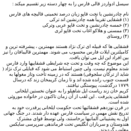
سیسل ادواردز قالی فارس را به چهار دسته زیر تقسیم میکند :
نام چادرنشین یا تخت قاپو زبان درصد تخمینی قالیچه های فارس
(۱) قشقایی تقریباً همه چادرنشین اند ترکی
(۲) خمسه چادرنشین و تخت قاپو عربی وترکی
(۳) ممسنی و هلاکو اغاب تخت قاپو لری
(۴) روستای
قشقایی ها که قبیله ای ترک نژاد هستند مهمترین ، پیشرفته ترین و
کامیلترین ایلات فارس محسوب می شوند. مهمترین قالیبافان را نیز
بین افراد این ایل می توان یافت.
این موضوع که چه وقت و تحت چه شرایطی قشقاییها وارد فارس
شدند معلوم نیست. ولی چنین استباط می شود که قبایلی ترک نژاد (
شاید از ترکان سلجوقی) هستند که در زمینه تاخت وتاز مغولها به
قسمت جنوب رانده شده اند و تا زمان کریمخان زند که درسال
۱۷۷۹ درگذشت، پیوستگی نیافتند.
کریم خان زند ریاست ایل شاهیلو را به عنوان نخستین ایلخانی
قشقایی پذیرفت . این لقب از آن زمان تاکنون در خانواده موروثی
شده است.
در قرن نوزدهم قشقائیها تحت حکومت ایلخانی پرقدرت خود به
تدریج نقش مهمی در سیاست فارس عهده دار شدند. در جنگ جهانی
اول به پشتیبانی آلمانیها برخاستند، ولی توسط قوای مشترک
هندوستان و سربازان انگلیس تحت فرماندهی سرپرسی سایکس
مغلوب گردیدند.