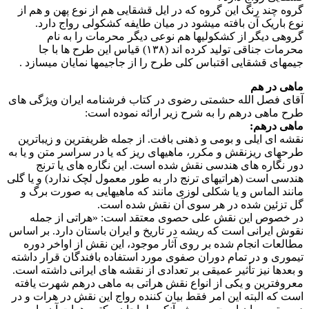
گروه چند رنگ این گروه که در ایل قشقایی هم از نوع پهن و هم از
نوع باریک آن بافته میشود در میان طایفه کشکولی رواج دارد.
گروهی دیگر از کشکولیها هم نوعی دیگر محرمات را به نام
محرمات جناقی تولید کرده اند (۱۳۸) قیاس این طرح ها با جا
جیمهای قشقایی اقتباس کلی طرح را از جاجیمها نمایان میسازد .
ماهی در هم
آقای فصل الله حشمتی رضوی در کتاب فرشنامه ایران ویژگی های
طرح ماهی درهم را به شرح زیر ارائه نموده است:
ماهی درهم:
نقشه ای ایلی و بومی و ذهنی بافت. از جمله ظریفترین و زیباترین
طرحهای ریزنقش و مکرر، ماهیهای ریز که یا در سراسر متن و یا به
دور نگاره های هندسی نقش شده است. این نگاره های یا ترنج
هندسی است (هراتیهای ترنج دار به طور معمول لچک ندارد) و یا گلی
مانند الماس و یا شکلی لوزی مانند که ماهیهایی به صورت برگ و
گل تزئین شده در هر سوی آن نقش شده است.
در خصوص این نقش علی حصوی معتقد است: «هراتی از جمله
نقوش ایرانی است که ریشه در تاریخ و ایران باستان دارد. بر اساس
مطالعات انجام شده بر روی آثار موجود، این نقش از اواخر دوره
تیموری و در تمام دوران صفوی مورد استفاده بافندگان قرار داشته
و بعدها نیز تأثیر عمیقی بر تعدادی از نقشه های ایرانی داشته است.
معروفترین و یکی از انواع نقش هراتی به ماهی درهم شهرت یافته
است که البته این امر فقط بیان کننده رواج این نقش در هرات و در