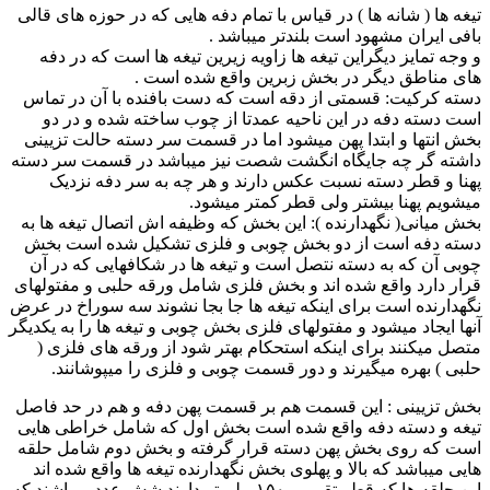
تیغه ها ( شانه ها ) در قیاس با تمام دفه هایی که در حوزه های قالی
بافی ایران مشهود است بلندتر میباشد .
و وجه تمایز دیگراین تیغه ها زاویه زیرین تیغه ها است که در دفه
های مناطق دیگر در بخش زبرین واقع شده است .
دسته کرکیت: قسمتی از دقه است که دست بافنده با آن در تماس
است دسته دفه در این ناحیه عمدتا از چوب ساخته شده و در دو
بخش انتها و ابتدا پهن میشود اما در قسمت سر دسته حالت تزیینی
داشته گر چه جایگاه انگشت شصت نیز میباشد در قسمت سر دسته
پهنا و قطر دسته نسبت عکس دارند و هر چه به سر دفه نزدیک
میشویم پهنا بیشتر ولی قطر کمتر میشود.
بخش میانی( نگهدارنده ): این بخش که وظیفه اش اتصال تیغه ها به
دسته دفه است از دو بخش چوبی و فلزی تشکیل شده است بخش
چوبی آن که به دسته نتصل است و تیغه ها در شکافهایی که در آن
قرار دارد واقع شده اند و بخش فلزی شامل ورقه حلبی و مفتولهای
نگهدارنده است برای اینکه تیغه ها جا بجا نشوند سه سوراخ در عرض
آنها ایجاد میشود و مفتولهای فلزی بخش چوبی و تیغه ها را به یکدیگر
متصل میکنند برای اینکه استحکام بهتر شود از ورقه های فلزی (
حلبی ) بهره میگیرند و دور قسمت چوبی و فلزی را میپوشانند.
بخش تزیینی : این قسمت هم بر قسمت پهن دفه و هم در حد فاصل
تیغه و دسته دفه واقع شده است بخش اول که شامل خراطی هایی
است که روی بخش پهن دسته قرار گرفته و بخش دوم شامل حلقه
هایی میباشد که بالا و پهلوی بخش نگهدارنده تیغه ها واقع شده اند
این حلقه ها که قطر تقریبی ۱۵۰میلیمتر دارند شش عدد میباشند که