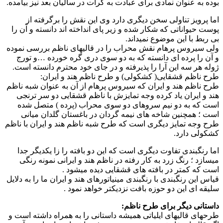
بوده به عنوان نمادی برای عبادت به کرات در سالیان بعد نیز بیامده.
اما پرویز تناولی سخن دیگری دارد وی این نقش را برگرفته از
پوست حیواناتی که شکار شده و زیر پای انداخته اند دانسته و آن را
بی ربط با این موضوع نمیداند.
ولی سیروس پرهام نقش محراب را در قالیهای ناظم بررسی نموده
و آن را پرده ای دانسته که به دو سوی دری گره خورده …و تورج
ژوله هر سه این آرا را پذیرفته و در جای خود محترم دانسته است.
طرح ناظم قشقایی( کشکولی) و طرح ناظم هند و ایران:
طرح ناظم هند و ایران که سیروس پرهام از آن به عنوان شبه ناظم
هند و ایران یاد کرده وجه تمایزش با ناظم قشقایی دو سر ترنجی
است که به دو نیم سروهای دو سوی محراب (پرده ) متصل شده
است ؛ همچنین شاخه های نیمه گردان در باغستان گلدان میانی
طرح وجه تمایز دیگری است که طرح شبه ناظم هند و ایران با ناظم
کشکولی دارد.
اما رنگبندی تفاوت دیگری است که این دو بافته را زا یکدیگر جدا
میسازد ؛ رنگ زرد به کار رفته در ناظم هند و ایرانی نمونه رنگی
است که کمتر در بافته های قشقایی دیده میشود .
قیاس این رنگبندی با رنگبندی مینیاتورهای هند و ایران ما را به دلایل
سلیقه ای این دو حوزه بافت نزدیکتر خواهد نمود .
داستانی دیگر برای طرح ناظم:
طرحهای قالیهای ایلیاتی همیشه داستانی را به همراه داشته است و