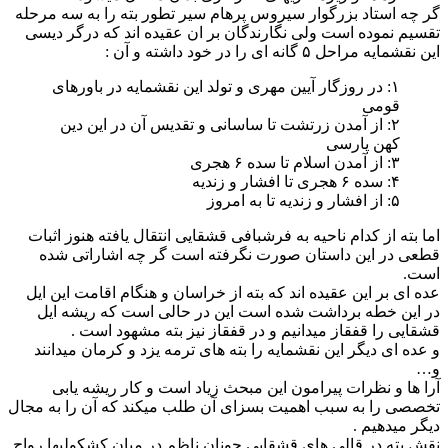
گر چه استاد بزرگوار سیروس پرهام سیر تطور بته را به سه مرحله
تقسیم نموده است ولی نگارندگان بر ان عقیده اند که درگر دیسی
این نقشمایه مراحل ۵ گانه ای را در خود داشته و آن :
۱: در روزگار آیین مهری و تولد این نقشمایه در باورهای
قومی
۲: از آمدن زرتشت تا ساسانی و تقدیس آن در این دین
کهن پارسی
۳: از آمدن اسلام تا سده ۶ هجری
۴: سده ۶ هجری تا افشار و زندیه
۵: از افشار و زندیه تا به امروز
اما بته از کدام ناحیه به فرشبافی قشقایی انتقال یافته هنوز اثبات
قطعی در این داستان صورت نگرفته است گر چه اشاراتی شده
است.
عده ای بر این عقیده اند که بته از خراسان و هنگام اقامت این ایل
در این خطه برداشت شده است این در حالی است که ریشه ایل
قشقایی را قفقاز میدانیم و در قفقاز نیز بته مشهود است .
و عده ای دیگر این نقشمایه را بته های ترمه یزد و کرمان میدانند
و…
آرا ها و نظرات پیرامون این مبحث زیاد است و کار ریشه یابی
تخصصی را به سبب اهمیت بسزای آن طلب میکند که آن را به مجال
دیگر میدهیم .
نقش بته در قالی های قشقایی چونان ناظم در میان کشکولیها رواج