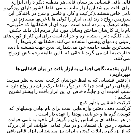
قالی بافی قشقایی نیز بسان قالی هر منطقه دیگر دارای ابزاری
برای بافت میباشد این ابزار مانند تمامی نقاط کشور دارای ویژگی و
نامی خاص هستند .(کرکیت و کارد و قاشن و شاخ در بافندگی این
سرزمین رواج دارند ای ن ابزار را کولی ها یا غربتها میسازند در
مجله فرهنگ و مردم آمده است : تیره ای از قشقائیها که «غُربتی»
نام دارند کارشان ساختن وسائل مورد نیاز مردم ایل مانند چکش،
بیل، کلنگ، داس، تیشه، اره و جز آن است برای این کار از کوره های
زمینی و دمهای پوستی استفاده می‌کنند. قشقائیها غربتی‌ها را
پست‌ترین طبقه جامعه خود می‌شمارند. بدین جهت همیشه با دیده
حقارت به آنان می‌نگرند تا جائی که با این طایفه زحمتکش ازدواج
نمی‌کنند.
با این مقدمه نگاهی اجمالی به ابزار بافت در میان قشقایی ها
میپردازیم :
۱)دفتین قشقایی که به لفظ خودشان کرکیت است به نظر میرسد
واژهای ترکی باشد چرا که در دیگر نقاط ترک زبان نیز رواج دارد به
سبب اهمیت آن و جایگاه خاص آن این ابزار بافت را بیشتر تشریح
میکنیم :
کرکیت قشقایی یادآور کوچ
کرکیت، دفه ، دفتین واژه هایی است برای نام نهادن وسیلهای که
کوبیدن گره ها و خواباندن پودها را عهده دار است .
در هر منطقه ای بر اساس زبان و گویش آن ناحیه به نامی خوانده
میشود در بین ایل قشقایی و در میان تمامی طوایف این ایل بزرگ
که از بزرگترین ایلات کوچ رو ایران نیز میباشد این ابزار قالی بافی