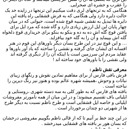
را عقرب و حشره ای صحرایی.
هنگامی که به ترنجهای لری دقت میکنیم این ترنجها در زایده خد یک
حالت دایره دارد ولی هنگامی که به فرش قشقایی راه یاقته این
دایره ها تبدیل به نقشی شبیه قوچ شده است، حیوانی که در میان
چهار پایان این ایل ارزش زیادی دارد و گاه شده که مرد ایل برای
یافتن قوچ گله اش ده به ده و بنکو به بنکو برای خریداری قوچ دلخواه
گله اش بپیماید و آن را به گله خود بیافزاید.
… و این قوچ نیز در این طرح بسان دیگر باورهای این فوم در هنر
افسانه ای ایشان جای گرفته و نقشی را ساخته که یاد آور باورها و
عقاید مردم این سرزمین است با اینکه آن را از دیگری گرفته اند
ولی نقشی را با باورهای خود ساخته اند !
معرفی نقش ناظم :
فرش بافی فارس از برای مفاهیم نمادین نقوش و رنگهای زیبای
نباتات و وحوش ،همیشه شهره عالم بوده و هنوز نیز رنگ دیرین را
نباخته است .
بافته های فارس که به طور کلی به سه دسته شهری ،روستایی و
ایلیاتی باف تقسیم میشوند؛ و در این میان از همه نامورتر مفروشات
ایلیاتی و خاصه ایل قشقایی است و طرح ناظم نسبت به دیگر طرح
ها از شهرتی دو چندان برخوردار است .
در این چند خط بر آنیم تا که از قالی ناظم بگوییم مفروشی درخشان
که بسان هور بر بافته های قشقایی میدرخشد .
معرفی طرح ناظم: