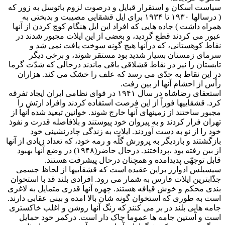
سیاست اسکان و استقرار قبایل و درصوت لزوم باتوسل به زور که
( درسالها ۱۹۳۰ تا ۱۹۳۴ برای ایل قشقایی مصیبت و بدبختی به
همراه داشت ) جاده هایی که افراد این ایل هنگام کوچ کردن از آنها
عبور می کردند قطع گردید، و بعضی از این ایلات مجبور شدند در
نقاط کوهستانی، که درآنها هیچ گونه سوخت یافت نمی شد و
سرمای زمستان بسیار شدید بود مستقر شوند، و برخی دیگر
تابستان را نیز در نقاط قشلاقی باقی ماندند درحالی که شدّت گرما
در این نقاط به حدّی می رسد که علف را خشک می کند. هزاران
رأس از احشام آنها از بین رفت.
استعفای رضاشاه در سال ۱۹۴۱ در قوای نظامی ایران ایجاد تفرقه
کرد. قشقاییها فوراً از این فرصت استفاده کردند وافراد ارتش را
مجبور ساختند از زمینهای آنها خارج شوند. خوانین تبعید شده آنها از
تهران فرار کردند و به پیروان خود پیوستند و بلافاصله قدرت و نفوذ
خود را از نو به دست آوردند. ایلات به زندگی چادرنشینی خود
بازگشتند و باردیگر به پرورش گلّه و رمه خود، که تعداد زیادی از آنها
از بین رفته بود ،پرداختند. درحال حاضر(۱۹۴۸) در وضع آنها بهبود
قابل توجهّی پدیدامده و همچنان درحال پیشرفت هستند.
سیسیلس ادوارز براین عقیده است که قشقاییها از لحاظ جسمی
جذّابترین ایلات فارس به شمار می رود. افرادی بلند قد با استخوان
بندی محکم و خوش قیافه هستند. چهره آنها قدری متمایل به لاغری
است به طوری که استخوان گونه شان بالا امده و بینی عقابی دارند.
جامه هایی بلند در بر می کنند که رنگ آنها روشن و اغلب خاکستری
است و آستین جامه ها عموماً چاک دار است. درکمر خود حمایل