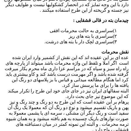
دارد با این وجه تمایز که در انحصار کشکولیها نیست و طوایف دیگر
نیز جسته و گریخته از این طرح استفاده میکنند .
چیدمان بته در قالی قشقایی :
۱)سراسری به حالت محرمات افقی
۲)سراسری با بته های ریز
۳)سراسری لچک دار با بته های درشت.
نقش محرمات
عده ای بر این عقیده اند که این نقش از کشمیر وارد ایران شده
است اگر املا و تلفظ این واژه محرمات باشد میتواند از پارچه های
راه راه سبز و سیاه که در مراسم عزا داری ماه محرم بکار میرفت
گرفته شده باشد و اگر مهرمت درست باشد کند و کاو بیشتری باید
کرد اما هنگام مطالعه میدانی و قیاس با بز پلاسهای دو رنگ این
یافته ها را برای ما پرسش ساز کرد.
البته سفالهای ایران نیز در جای جای خود این طرح را تکرار میکند
که این موضوع نیز جای بحث دارد.
پرهام بر این عقیده است که این طرح به دو رنگ و چند رنگ و نیز
پهن و باریک تقسیم میشود و نوع دو رنگ آن که معمولا یک رنگ آن
سفید است و رنگ دیگر آن مشکی ، سرمه ای یا یشمی معمولا به
صورت نوارهای باریک چسبیده به هم بافته میشود و به همان شیوه
ترمه محرمات . و البته این نمونه کمتر در میان دستبافته های
قشقایی رواج دارد .