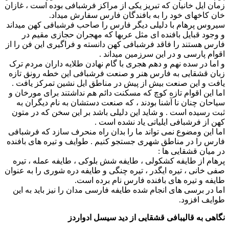
زمان ایل خانیان که تبریز یکی از مراکز فرشبافی بوده است ، غازان
خان کاخهای خود را به بافندگان فارس سفارش میداد.
سیروس پرهام با دلیلی دیگر فارس را صاحب فرشبافی کهن میداند
و وجود قبایل بافنده ای مثل عربها که مهجران حجازی مقیم در
فارس هستند را فاقد فرشبافی کهن دانسته و فراگیری این فن را از
اقوام پارسی و در این سرزمین میداند .
و اما در سده نهم و دهم هجری با گام نهادن طلایه داران مردم ترک
زبان قشقایی به فارس هنر و صنعت فرشبافی این خطه رونق تازه
یافت و این صنعت بیش از پیش در مناطق ایل نشین تمرکز یافت .
اما این اقوام تازه کوچ که مسکنت دائم هم نداشتند برای مورخان و
سیاحان چنان نا آشنا بودند ، که صنعت دستشان به نام دیگران به
ثبت رسیده است . و شاید این دلیلی باشد بر این سخن که در متون
کهن از فرشبافی ایلیاتی یاد نشده است .
اما این ومضوع نمی تواند ما را بدان راه منحرف سازد که فرشبافی
فارس را در مناطق شهری جستجو کنیم . طوایف و تیره های بافنده
در میان قشقایی ها :
پرهام از طایفه کشکولی ، طایفه شش بلوکی ، طایفه عمله ، تیره
صفی خانی ، تیره ایگدر ، تیره چنگی و طایفه دره شوری را به عنوان
طایفه و تیره های بافنده فارس نام برده است.
اما در برسی های انجام شده طایفه فارسی مدان را نیز باید به این
طوایف افزود.
نگاهی به قالیبافی قشقایی از دید سیسل ادواردز