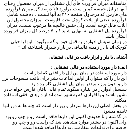
متاسفانه میزان فرآورده های ایل قشقایی از میزان محصول رقبای
آننها در ایل خمسه کمتر است. برآورد ۱۵ درصد کل میزان فرآورده
های فارس که درجدول صفحه ۳۱۶ به آنها نسبت داده شده شامل
فرآورده بعضی از ایلات کوچک تخت قاپوست . میزان محصول این
ایلات قابل توجه است. ولی جنس قالیچه ها مرغوب نیست. میزان
فرآورده ایل قشقایی به تنهایی شاید ۶ یا ۷ درصد کل میزان فرآورده
استان باشد.
در زمان سیسل ادواردز به قول خود او گه میگوید ” اینها یا خیلی
کوچک اند یا در زمینه قالیبافی در بازار شیراز ناشناخته اند.”
آشنایی با دار و ابزار بافت در قالی قشقایی
الف) دار مورد استفاده در قالی قشقایی :
دار مورد استفاده در میان این ایل دار افقی کماندار است .
این دار را که میتوان از اولین ابداعات بشر برای بافت منسوجات پرز
دار و بدون پرز نامیددر میان ایل قشقایی کاربرد دارد .
سیسیل ادواردز در اینباره میگوید تمام قالی بافان فارس خواه چادر
نشین باشند و یا افرادی که به شهر آمده اند از دارهای افقی استفاده
میکنند
دو بخش اصلی این دارها سردار و زیر دار است که چله ها به دور آنها
تابیده میشود
در گذشته و تا حدودی اکنون این دارها فاقد راست رو و چپ رو بود
ولی اکنون در بیشتر موارد مشاهده شد که راست رو و چپ رو
خاصه برای تولیدات سفارشی به دارها اضافه شده است.