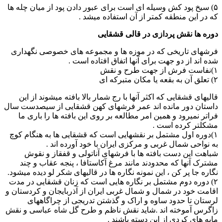
۵) سیخ پود کش وسیله ای است برای عبور دادن پود از میان چله ها
که در این منطقه کمتر از آن استفاده میشد .
دوره ها نقش پردازی در قالی قشقایی
فرشهای تاریخی که در موزه ها و مجموعه های خصوصی نگهداری
شده اند از دو جهت برای آنها اتفاق افتاده است .
۱)نفاست فرش از جهت طرح و نقش
۲) تعلق آن به بقعه یا مکان متبرکه ای
قالیهای قشقایی که اکثر آنها با رج شمار بالا بافته میشوند از این
داستان دور مانده اند عمر فرشهای کهن قشقایی از سیصدست سال
فراتر نمیرود و همین امر مطالعه بر روی این بافته ها را باری ما
مشکلتر کرده است .
۱)دوره اول مشتمل بر نقشهایی است که قشقایی ها به هنگام کوچ
به نواحی شمال غربی و مرکزی ایران با خود آورده اند .
شباهت این دست بافته ها با فرشهای آناتولی و قفقاز و نقوش
مشترک آنها که محدودند مانند مرغ آکاستافا ، پنجه عقاب و چند
نگاره جا پر کن ، این نمونه نگاره ها در قالیهای شکر لو دیده میشود.
۲) دوره دوم مشتمل بر نگاره هایی است که زنان قشقایی در مدت
اقامت خود در شمال و شمال غربی ایران از آذربایجان و کردستان و
لرستان تا حدود ساوه و اراک و گذشتن تدریجی از چراگاههای
زاگرس آموخته اند .شاید نقش ناظم و طرح گل شاه عباسی و نقش
مایه های کردی از این دسته باشند .