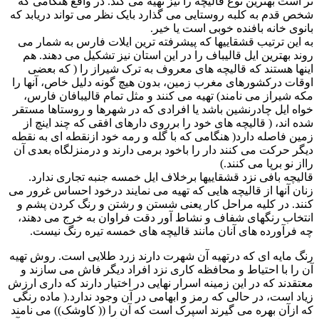
تر است بهترین نوع قالیچه را نیز تهیه می کند. در واقع هنگامی که
شخص قدم به کلبه روستایی می گذارد بایک نظر می تواند دریابد که
بانوی خانه بافنده خوبی است یا خیر.
به این ترتیب قشقاییها که پیشرفته ترین ایلات فارس به شمار می
روند بهترین ایل قالیباف را در این استان نیز تشکیل می دهند. هم
اینها هستند که قالیچه های معروف به ترک شیراز را ( که بعضی
اوقات درکشورهای مغرب زمین، بدون هیچ گونه دلیل خاص، آنها را
مکه شیراز می نامند) تهیه می کنند و مثل تمام قالیبافان فارس،
خواه ایل چادرنشین باشد یا افرادی که در شهرها و روستاها مستقر
شده اند، ( قالیچه های خود را برروی دارهای افقی که چند اینچ از
زمین فاصله دارد( هنگامی که با گله و رمه خود ازنقطه ای به نقطه
دیگر حرکت می کنند دار را باخود برمی دارند و درمنزلگاه بعدی آن
رااز نو برپا می کنند.)
قالیچه بافی نزد قشقاییها برخلاف ایل خمسه جنبه تجاری ندارد.
زنان آنها از قالیچه هایی که تهیه می نمایند درخود احساس غرور می
کنند. در کلیه مراحل کار یعنی شستن و رشتن و رنگ کردن پشم و
انتخاب رنگهای شفاف و نشاط آور دقت فراوان به خرج می دهند،
چه فرآورده های آنان مانند قالیچه های خمسه تیره رنگ نیست.
رنگ مایه ای که درتهیه آن شهرت دارند زرد طلایی است. روش تهیه
آن را با احتیاط و محافظه کاری نزد افراد دیگر فاش می سازند و
معتقدند که در این زمینه اسرار نهایی در اختیار دارند که داری ارزش
زیاد است، در حالی که رمز و ابهامی در آن وجود ندارد.( ماده رنگی
که ازآن بهره می گیرند اسپرک است که آن را (( کاوشک)) می نامند