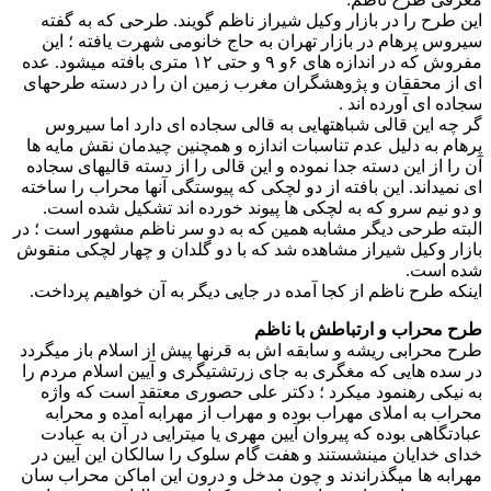
این طرح را در بازار وکیل شیراز ناظم گویند. طرحی که به گفته
سیروس پرهام در بازار تهران به حاج خانومی شهرت یافته ؛ این
مفروش که در اندازه های ۶و ۹ و حتی ۱۲ متری بافته میشود. عده
ای از محققان و پژوهشگران مغرب زمین ان را در دسته طرحهای
سجاده ای آورده اند .
گر چه این قالی شباهتهایی به قالی سجاده ای دارد اما سیروس
پرهام به دلیل عدم تناسبات اندازه و همچنین چیدمان نقش مایه ها
آن را از این دسته جدا نموده و این قالی را از دسته قالیهای سجاده
ای نمیداند. این بافته از دو لچکی که پیوستگی آنها محراب را ساخته
و دو نیم سرو که به لچکی ها پیوند خورده اند تشکیل شده است.
البته طرحی دیگر مشابه همین که به دو سر ناظم مشهور است ؛ در
بازار وکیل شیراز مشاهده شد که با دو گلدان و چهار لچکی منقوش
شده است.
اینکه طرح ناظم از کجا آمده در جایی دیگر به آن خواهیم پرداخت.
طرح محراب و ارتباطش با ناظم
طرح محرابی ریشه و سابقه اش به قرنها پیش از اسلام باز میگردد
در سده هایی که مغگری به جای زرتشتیگری و آیین اسلام مردم را
به نیکی رهنمود میکرد ؛ دکتر علی حصوری معتقد است که واژه
محراب به املای مهراب بوده و مهراب از مهرابه آمده و محرابه
عبادتگاهی بوده که پیروان آیین مهری یا میترایی در آن به عبادت
خدای خدایان مینشستند و هفت گام سلوک را سالکان این آیین در
مهرابه ها میگذراندند و چون مدخل و درون این اماکن محراب سان