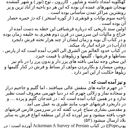
کهگلویه امتداد داشته و شاپور ، کازرون ، توج (توز ) و شهر گمشده
نهنجان شهرهای عمده آن بوده که این هر دو ناحیه از آباد ترین و پر
رونقترین مراکز تمدن ساسانی بوده است .
ناحیه سوم بوانات و قونقری ( از کوره استخر ) که دژ خمره حصار
آن بوده است .
اولین سند تاریخی که درباره فرشبافی این خطه به دست آمده از
خراج و مالیات این سرزمین در قرن دوم هجری به خلیفه زمان بوده
و در کتاب آل بویه و زمان ایشان از چند هزار تخته فرش دابجرد
(داراب) در خزانه انبار یاد میکند.
در کتاب حدود العالم من الشرق الی الغرب آمده است که از پارس ،
بساطها و فرشها ، گلیمها و زیلوهای با قیمت خیزد.
این سخن وجه تمامی بافته های پرز دار و بدون پرز را در نام نیز
روشن میسازد و بکاربردن مولف از بساط و فرش در کنار گلیمها و
زیلوها حکایت از این امر دارد .
و نیز آمده است که :
” در جهرم جامه های منقش عالی میبافتند ، اما گلیم و جاجیم دراز
و سجاده نماز و زلالی جهرم که در دنیا جهرمی معروف است نظیر
ندارد و در همین کتاب آمده است که : در غندجان گلیم و پرده … و
در داربجرد فرشهای خوب مانند طبری به عمل می آمد .
و مقدسی بشاری سیاح عرب گفته که در سرزمین فارس فرشهای
خوب بافته میشود و نیز آورده که از این منطقه انواع فرش به سایر
بلاد ارسال میشود (۵۲)
پوپPope)) در کتاب Ackerman A Survey of Persian آورده است : در