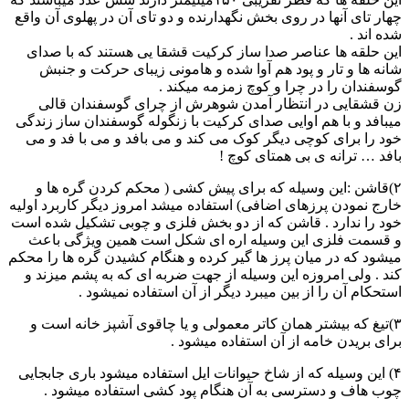
چهار تای آنها در روی بخش نگهدارنده و دو تای آن در پهلوی آن واقع
شده اند .
این حلقه ها عناصر صدا ساز کرکیت قشقا یی هستند که با صدای
شانه ها و تار و پود هم آوا شده و هامونی زیبای حرکت و جنبش
گوسفندان را در چرا و کوچ زمزمه میکند .
زن قشقایی در انتظار آمدن شوهرش از چرای گوسفندان قالی
میبافد و با هم اوایی صدای کرکیت با زنگوله گوسفندان ساز زندگی
خود را برای کوچی دیگر کوک می کند و می بافد و می با فد و می
بافد … ترانه ی بی همتای کوچ !
۲)قاشن :این وسیله که برای پیش کشی ( محکم کردن گره ها و
خارج نمودن پرزهای اضافی) استفاده میشد امروز دیگر کاربرد اولیه
خود را ندارد . قاشن که از دو بخش فلزی و چوبی تشکیل شده است
و قسمت فلزی این وسیله اره ای شکل است همین ویژگی باعث
میشود که در میان پرز ها گیر کرده و هنگام کشیدن گره ها را محکم
کند . ولی امروزه این وسیله از جهت ضربه ای که به پشم میزند و
استحکام آن را از بین میبرد دیگر از آن استفاده نمیشود .
۳)تیغ که بیشتر همان کاتر معمولی و یا چاقوی آشپز خانه است و
برای بریدن خامه از آن استفاده میشود .
۴) این وسیله که از شاخ حیوانات ایل استفاده میشود باری جابجایی
چوب هاف و دسترسی به آن هنگام پود کشی استفاده میشود .