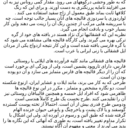
که به طور وحشی درکوههای می روید. مقدار کمی روناس نیز به آن
می افزایند تامایه پررنگتری به دست آورند. و برای این که رنگ
کلافها ثابت بماند طبق معمول از زاج سفید استفاده می کنند .
لواردوزی یا سردوزی قالیچه های آنان بسیار جالب توجه است، چه
با سرریشه هایی مرکب از چندین رنگ آن را زینت می دهند واین کار
بسیار خوب و بادقت انجام می گیرد.
نظربه این که قشقائیها ترک نژاد هستد در بافته های خود از گره
ترکی بهره می گیرند. ولی کارگاه قالیچه هائی مشاهده می شود که
با گره فارسی بافته شده است و این کار نتیجه ازدواج یکی از مردان
ایل قشقائی با زنی ایرانی یا عرب است.
قالیچه های قشقائی مانند کلیه فرآورده های ایلاتی یا روستائی
فارس، دارای تاروپود پشمین است، ولی از ویژگی ای برخورد است
که آن را از دیگر قالیچه های فارس متمایز می سازد و آن دو پوده
بودن آن است.
طرحی که به کار می برند، مانند ایلات و عشایر ایران، ازنوع شکسته
است. دو نگاره مشخص و متمایز ، مکرر در این نوع قالیچه ها
ظاهرمی شود که افراد ایل خمسه و همچنین قالیبافان روستائی نیز
آن را تقلیدمی کنند .طرح نخست یک طرح کاملاً هندسی است
ودومین طرح قدری بیش از آن است. احتمالاً از تخته پوست گسترده
گوسفند و یا لاک پشت و یاخرچنگ و یانوعی حیوان خزنده الهام
گرفته شده که طبق آئین و رسوم در آورده اند. ولی این اشکال با
تکرار مداوم تغییر یافته است، به طوری که آنهائی که این نگاره ها را
پدید می آورند از معنی و مفهوم آن آگاه نیستند.