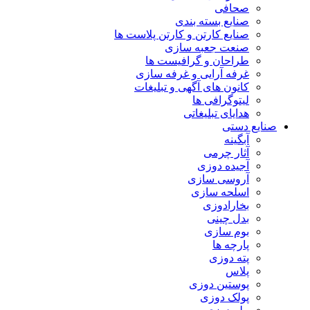
صحافی
صنایع بسته بندی
صنایع کارتن و کارتن پلاست ها
صنعت جعبه سازی
طراحان و گرافیست ها
غرفه آرایی و غرفه سازی
کانون های آگهی و تبلیغات
لیتوگرافی ها
هدایای تبلیغاتی
صنایع دستی
آبگینه
آثار چرمی
آجیده دوزی
آروسی سازی
اسلحه سازی
بخارادوزی
بدل چینی
بوم سازی
پارچه ها
پته دوزی
پلاس
پوستین دوزی
پولک دوزی