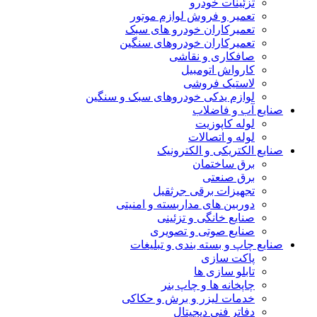
تزئینات خودرو
تعمیر و فروش لوازم موتور
تعمیرکاران خودرو های سبک
تعمیرکاران خودروهای سنگین
صافکاری و نقاشی
کارواش اتومبیل
لاستیک فروشی
لوازم یدکی خودروهای سبک و سنگین
صنایع آب و فاضلاب
لوله کاپوزیت
لوله و اتصالات
صنایع الکتریکی و الکترونیک
برق ساختمان
برق صنعتی
تجهیزات برقی جرثقیل
دوربین های مداربسته و امنیتی
صنایع خانگی و تزئینی
صنایع صوتی و تصویری
صنایع چاپ و بسته بندی و تبلیغات
پاکت سازی
تابلو سازی ها
چاپخانه ها و چاپ بنر
خدمات لیزر و برش و حکاکی
دفاتر فنی دیجیتال