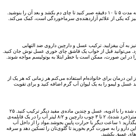
ابتدا ریشه‌ی تازه‌ی زنجبیل را آماده کنید و بعد آن را به صورت ریز برش بزنید. در مرحله‌ی بعد زنجبیل برش‌خورده را داخل آب جوش بریزید. به مدت ۵ تا ۱۰ دقیقه صبر کنید تا چای دم بکشد و بعد آن را بنوشید.
 نیز که یکی از علائم آزاردهنده‌ی سرماخوردگی است، کمک می‌کند.
 دارچین نیز به آن بیفزایید. ترکیب عسل و دارچین داروی ضد التهابی
بود. می‌توانید قبل از خواب یک قاشق چای خوری عسل نوش جان کنید.
ن درمان برای خانواده‌ام استفاده می‌کنم هر زمانی که هر یک از
 حاصل را میل کنید. شما همچنین می‌توانید عسل و لیمو را به یک لیوان آب گرم اضافه کنید و برای تقویت
اگر سرفه‌ی ناشی از سرماخوردگی یا آنفلوآنزا دارید، می‌توانید این درمان سنتی کره‌ای را امتحان کنید. برای انجام این درمان باید عناب خشک شده را با ادویه، عسل و چندین ماد‌ه‌ی مفید دیگر ترکیب کنید. ۲۵
عناب خشک (برش خورده)، ۱ گلابی آسیایی بزرگ (دانه‌ّهای آن را خارج کنید و بعد میوه را برش بزنید)، قطعه‌ای زنجبیل به طول ۷ تا ۶ سانتی‌متر(خرد شده)، ۲ تا ۳ چوب دارچین و ۸/۲ لیتر آب را در یک قابلمه‌ی
کوچک بریزید. در قابلمه را بگذارید و حرارت را در حد متوسط ​​تا زیاد نگه دارید تا زمانی که آب بجوشد.حرارت را تا حد متوسط ​​پایین بیاورید و بگذارید ۱ ساعت دیگر با حرارت پایین بجوشد.مواد را از داخل آب
 آن اضافه کنید. یک لیوان از این دارو را به صورت گرم بخورید تا گلوی‌تان را تسکین دهد و سرفه
‌های عمیق بکشید.