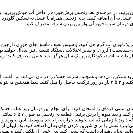
می عسل به آن اضافه کنید. چای زنجبیل همراه با عسل به تسکین گلودرد
اشق چای خوری عسل خام را در یک لیوان آب گرم حل کنید، و سپس نصف قاشق چای خوری
 حساسیت (آلرژی) و سایر اختلالات دستگاه تنفسی نیز ایده‌آل خواهد 
 تسکین می‌دهد و همچنین سرفه خشک را درمان می‌کند. من اغلب از ای
ما دچار سرفه‌ی خشک شده باشیم. آب لیمو و عسل را با هم مخلوط کنید و ۳ تا ۴ بار در روز ترکیب
کنید و ترکیب را صاف کنید. ۱ تا ۲ قاشق غذاخوری (۱۵ تا ۳۰ میلی‌لیتر) عسل را برای شیرین کردن چای به
وانید انجام دهید این است که سعی کنید بدن خود را ریلکس کنید و نفس